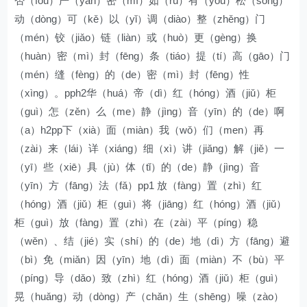
否（fǒu）严（yán）密（mì）如（rú）有（yǒu）松（sōng）
动（dòng）可（kě）以（yǐ）调（diào）整（zhěng）门
（mén）铰（jiǎo）链（liàn）或（huò）更（gèng）换
（huàn）密（mì）封（fēng）条（tiáo）提（tí）高（gāo）门
（mén）缝（fèng）的（de）密（mì）封（fēng）性
（xìng）。pph2华（huá）帝（dì）红（hóng）酒（jiǔ）柜
（guì）怎（zěn）么（me）静（jìng）音（yīn）的（de）啊
（a）h2pp下（xià）面（miàn）我（wǒ）们（men）再
（zài）来（lái）详（xiáng）细（xì）讲（jiǎng）解（jiě）一
（yī）些（xiē）具（jù）体（tǐ）的（de）静（jìng）音
（yīn）方（fāng）法（fǎ）pp1 放（fàng）置（zhì）红
（hóng）酒（jiǔ）柜（guì）将（jiāng）红（hóng）酒（jiǔ）
柜（guì）放（fàng）置（zhì）在（zài）平（píng）稳
（wěn）、结（jié）实（shí）的（de）地（dì）方（fāng）避
（bì）免（miǎn）因（yīn）地（dì）面（miàn）不（bù）平
（píng）导（dǎo）致（zhì）红（hóng）酒（jiǔ）柜（guì）
晃（huǎng）动（dòng）产（chǎn）生（shēng）噪（zào）