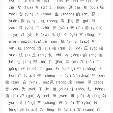
（wǒ）们（men）来（lái）了（le）解（jiě）一（yī）下
（xià）华（huá）帝（dì）红（hóng）酒（jiǔ）柜（guì）噪
（zào）音（yīn）产（chǎn）生（shēng）的（de）原
（yuán）因（yīn）。红（hóng）酒（jiǔ）柜（guì）噪
（zào）音（yīn）主（zhǔ）要（yào）来（lái）源（yuán）
于（yú）以（yǐ）下（xià）几（jǐ）个（gè）方（fāng）面
（miàn）pp1 压（yā）缩（suō）机（jī）噪（zào）音
（yīn）红（hóng）酒（jiǔ）柜（guì）的（de）压（yā）缩
（suō）机（jī）是（shì）制（zhì）冷（lěng）的（de）核
（hé）心（xīn）部（bù）件（jiàn）其（qí）在（zài）工
（gōng）作（zuò）过（guò）程（chéng）中（zhōng）会
（huì）产（chǎn）生（shēng）一（yī）定（dìng）的（de）
噪（zào）音（yīn）。pp2 风（fēng）扇（shàn）噪（zào）
音（yīn）为（wèi）了（le）确（què）保（bǎo）红（hóng）
酒（jiǔ）柜（guì）内（nèi）温（wēn）度（dù）均（jūn）匀
（yún）通（tōng）常（cháng）设（shè）有（yǒu）风
（fēng）扇（shàn）风（fēng）扇（shàn）旋（xuán）转