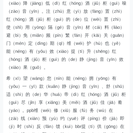
（xiào）降（jiàng）低（dī）红（hóng）酒（jiǔ）柜（guì）噪
（zào）音（yīn）。注（zhù）意（yì）放（fàng）置（zhì）
红（hóng）酒（jiǔ）柜（guì）的（de）位（wèi）置（zhì）
使（shǐ）用（yòng）隔（gé）音（yīn）材（cái）料（liào）
避（bì）免（miǎn）频（pín）繁（fán）开（kāi）关（guān）
门（mén）定（dìng）期（qī）维（wéi）护（hù）也（yě）
能（néng）有（yǒu）效（xiào）提（tí）升（shēng）红
（hóng）酒（jiǔ）柜（guì）的（de）静（jìng）音（yīn）效
（xiào）果（guǒ）。
希（xī）望（wàng）您（nín）能（néng）拥（yōng）有
（yǒu）一（yī）款（kuǎn）静（jìng）音（yīn）、舒（shū）
适（shì）的（de）华（huá）帝（dì）红（hóng）酒（jiǔ）柜
（guì）尽（jǐn）享（xiǎng）美（měi）酒（jiǔ）佳（jiā）肴
（yáo）。ppb维（wéi）修（xiū）服（fú）务（wù）在
（zài）线（xiàn）预（yù）约（yuē）评（píng）价（jià）即
（jí）时（shí）反（fǎn）馈（kuì）bbr提（tí）供（gōng）在