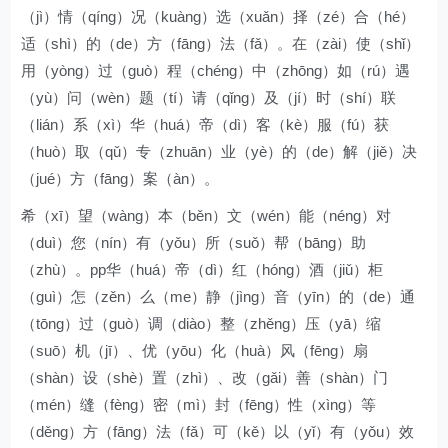
（jì）情（qíng）况（kuàng）选（xuǎn）择（zé）合（hé）
适（shì）的（de）方（fāng）法（fǎ）。在（zài）使（shǐ）
用（yòng）过（guò）程（chéng）中（zhōng）如（rú）遇
（yù）问（wèn）题（tí）请（qǐng）及（jí）时（shí）联
（lián）系（xì）华（huá）帝（dì）客（kè）服（fú）获
（huò）取（qǔ）专（zhuān）业（yè）的（de）解（jiě）决
（jué）方（fāng）案（àn）。
希（xī）望（wàng）本（běn）文（wén）能（néng）对
（duì）您（nín）有（yǒu）所（suǒ）帮（bāng）助
（zhù）。pp华（huá）帝（dì）红（hóng）酒（jiǔ）柜
（guì）怎（zěn）么（me）静（jìng）音（yīn）的（de）通
（tōng）过（guò）调（diào）整（zhěng）压（yā）缩
（suō）机（jī）、优（yōu）化（huà）风（fēng）扇
（shàn）设（shè）置（zhì）、改（gǎi）善（shàn）门
（mén）缝（fèng）密（mì）封（fēng）性（xìng）等
（děng）方（fāng）法（fǎ）可（kě）以（yǐ）有（yǒu）效