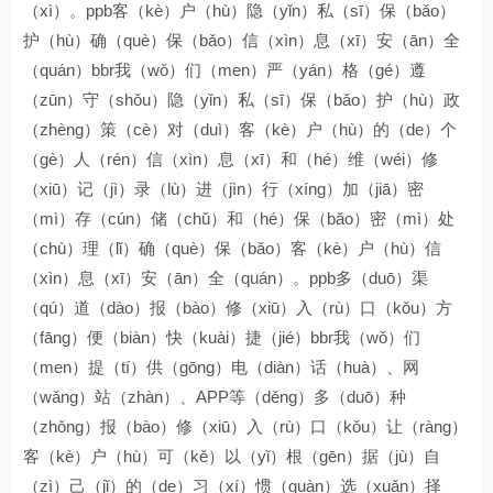
（xì）。ppb客（kè）户（hù）隐（yǐn）私（sī）保（bǎo）
护（hù）确（què）保（bǎo）信（xìn）息（xī）安（ān）全
（quán）bbr我（wǒ）们（men）严（yán）格（gé）遵
（zūn）守（shǒu）隐（yǐn）私（sī）保（bǎo）护（hù）政
（zhèng）策（cè）对（duì）客（kè）户（hù）的（de）个
（gè）人（rén）信（xìn）息（xī）和（hé）维（wéi）修
（xiū）记（jì）录（lù）进（jìn）行（xíng）加（jiā）密
（mì）存（cún）储（chǔ）和（hé）保（bǎo）密（mì）处
（chù）理（lǐ）确（què）保（bǎo）客（kè）户（hù）信
（xìn）息（xī）安（ān）全（quán）。ppb多（duō）渠
（qú）道（dào）报（bào）修（xiū）入（rù）口（kǒu）方
（fāng）便（biàn）快（kuài）捷（jié）bbr我（wǒ）们
（men）提（tí）供（gōng）电（diàn）话（huà）、网
（wǎng）站（zhàn）、APP等（děng）多（duō）种
（zhǒng）报（bào）修（xiū）入（rù）口（kǒu）让（ràng）
客（kè）户（hù）可（kě）以（yǐ）根（gēn）据（jù）自
（zì）己（jǐ）的（de）习（xí）惯（guàn）选（xuǎn）择