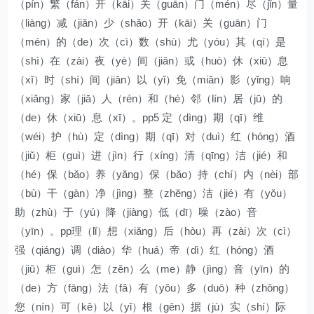
（pín）繁（fán）开（kāi）关（guān）门（mén）尽（jǐn）量
（liàng）减（jiǎn）少（shǎo）开（kāi）关（guān）门
（mén）的（de）次（cì）数（shù）尤（yóu）其（qí）是
（shì）在（zài）夜（yè）间（jiān）或（huò）休（xiū）息
（xī）时（shí）间（jiān）以（yǐ）免（miǎn）影（yǐng）响
（xiǎng）家（jiā）人（rén）和（hé）邻（lín）居（jū）的
（de）休（xiū）息（xī）。pp5 定（dìng）期（qī）维
（wéi）护（hù）定（dìng）期（qī）对（duì）红（hóng）酒
（jiǔ）柜（guì）进（jìn）行（xíng）清（qīng）洁（jié）和
（hé）保（bǎo）养（yǎng）保（bǎo）持（chí）内（nèi）部
（bù）干（gàn）净（jìng）整（zhěng）洁（jié）有（yǒu）
助（zhù）于（yú）降（jiàng）低（dī）噪（zào）音
（yīn）。pp理（lǐ）想（xiǎng）后（hòu）再（zài）次（cì）
强（qiáng）调（diào）华（huá）帝（dì）红（hóng）酒
（jiǔ）柜（guì）怎（zěn）么（me）静（jìng）音（yīn）的
（de）方（fāng）法（fǎ）有（yǒu）多（duō）种（zhǒng）
您（nín）可（kě）以（yǐ）根（gēn）据（jù）实（shí）际