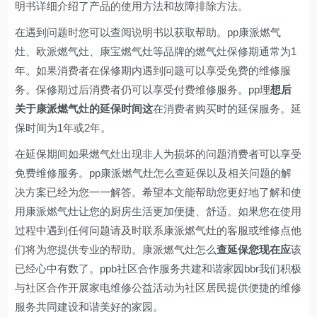
明书详细介绍了产品的使用方法和故障排除方法。
在遇到问题时您可以查阅说明书以获取帮助。pp康派燃气
灶、欧派燃气灶、康宝燃气灶等品牌的燃气灶保修期通常为1
年。如果消费者在保修期内遇到问题可以享受免费的维修服
务。保修期过后消费者仍可以享受付费维修服务。pp理
想后
关于康派燃气灶的延保时间这
在消费者购买时的延保服务。延
保时间为1年或2年。
在延保期间如果燃气灶出现非人为损坏的问题消费者可以享受
免费维修服务。pp康派燃气灶怎么查延保以及相关问题的解
决方案已经为您一一解答。希望本文能帮助您更好地了解和使
用康派燃气灶让您的厨房生活更加便捷、舒适。如果您在使用
过程中遇到任何问题请及时联系康派燃气灶的客服或维修点他
们将为您提供专业的帮助。康派燃气灶怎么
查延保您现在应
该
已经心中有数了。ppb社区合作服务共建和谐家园bbr我们积极
与社区合作开展家电维修公益活动为社区居民提供便捷的维修
服务共同建设和谐美好的家园。