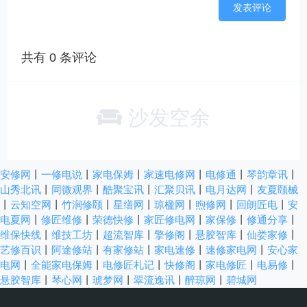
共有
0
条评论
沙发空余
安修网
丨
一修电说
丨
家电保姆
丨
家速电修网
丨
电修通
丨
琴韵章讯
丨
山秀北讯
丨
同微观界
丨
酷聚宝讯
丨
汇聚贝讯
丨
电月达网
丨
友夏颐械
丨
云知空网
丨
竹涧修颐
丨
星缮网
丨
琼楹网
丨
煦修网
丨
回朗匠电
丨
安
电夏网
丨
修匠维修
丨
荣德快修
丨
家匠修电网
丨
家保修
丨
修通分享
丨
维保快线
丨
维技工坊
丨
超流智库
丨
擎修阁
丨
悬胶智库
丨
仙娄家修
丨
艺修百识
丨
阿途修站
丨
有家修站
丨
家电速修
丨
速修家电网
丨
安心家
电网
丨
全能家电保姆
丨
电修匠札记
丨
快修阁
丨
家电修匠
丨
电易修
丨
悬胶智库
丨
琴心网
丨
琥梦网
丨
翠流逸讯
丨
醉琼网
丨
碧城网