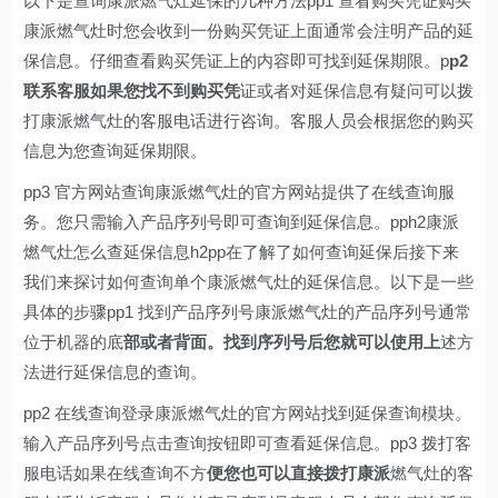
以下是查询康派燃气灶延保的几种方法pp1 查看购买凭证购买
康派燃气灶时您会收到一份购买凭证上面通常会注明产品的延
保信息。仔细查看购买凭证上的内容即可找到延保期限。p
p2
联系客服如果您找不到购买凭
证或者对延保信息有疑问可以拨
打康派燃气灶的客服电话进行咨询。客服人员会根据您的购买
信息为您查询延保期限。
pp3 官方网站查询康派燃气灶的官方网站提供了在线查询服
务。您只需输入产品序列号即可查询到延保信息。pph2康派
燃气灶怎么查延保信息h2pp在了解了如何查询延保后接下来
我们来探讨如何查询单个康派燃气灶的延保信息。以下是一些
具体的步骤pp1 找到产品序列号康派燃气灶的产品序列号通常
位于机器的底
部或者背面。找到序列号后您就可以使用上
述方
法进行延保信息的查询。
pp2 在线查询登录康派燃气灶的官方网站找到延保查询模块。
输入产品序列号点击查询按钮即可查看延保信息。pp3 拨打客
服电话如果在线查询不方
便您也可以直接拨打康派
燃气灶的客