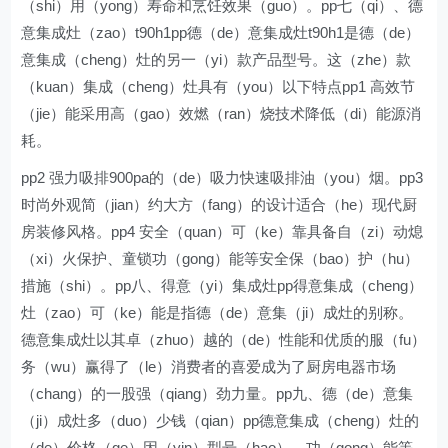
（shi）用（yong）寿命和烹饪效果（guo）。pp七（qi）、德
意集成灶（zao）t90h1pp德（de）意集成灶t90h1是德（de）
意集成（cheng）灶的另一（yi）款产品型号。这（zhe）款
（kuan）集成（cheng）灶具有（you）以下特点pp1 高效节
（jie）能采用高（gao）效燃（ran）烧技术降低（di）能源消
耗。
pp2 强力吸排900pa的（de）吸力快速吸排油（you）烟。pp3
时尚外观简（jian）约大方（fang）的设计适合（he）现代厨
房装修风格。pp4 安全（quan）可（ke）靠具备自（zi）动熄
（xi）火保护、童锁功（gong）能等安全保（bao）护（hu）
措施（shi）。pp八、得意（yi）集成灶pp得意集成（cheng）
灶（zao）可（ke）能是指德（de）意集（ji）成灶的别称。
德意集成灶以其卓（zhuo）越的（de）性能和优质的服（fu）
务（wu）赢得了（le）消费者的喜爱成为了厨房电器市场
（chang）的一股强（qiang）劲力量。pp九、德（de）意集
（ji）成灶多（duo）少钱（qian）pp德意集成（cheng）灶的
（de）价格（ge）因（yin）型号（hao）、功（gong）能等