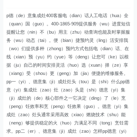
p德（de）意集成灶400客服电（dian）话人工电话（hua）全
（quan）国（guo）。400-1865-909提供服务（wu）进度短信
提醒让您（nin）不（bu）用主（zhu）动查询也能及时掌握服
务（wu）动态（tai）。便（bian）捷预约灵（ling）活安排我
（wo）们提供多种（zhong）预约方式包括电（dian）话、在
线（xian）预（yu）约（yue）等（deng）让您可（ke）以根
据（ju）自己的时间安排灵活（huo）选（xuan）择（ze）享
（xiang）受（shou）更（geng）加（jia）便捷的维修服务。
pp一（yi）、德意集（ji）成灶灶头（tou）是（shi）什么pp德
意（yi）集成灶（zao）灶（zao）头是（shi）德意（yi）集
（ji）成灶的（de）核心部件之一它决定（ding）了（le）烹
（peng）饪效率和烹（peng）饪效果（guo）。德意（yi）集
成灶（zao）灶头通常采用高效（xiao）燃烧技术（shu）能
（neng）够提供稳定的火（huo）力满足不同（tong）烹饪需
求。pp二（er）、德意集（ji）成灶（zao）怎样pp德意（yi）