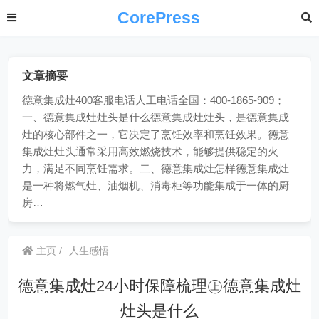
CorePress
文章摘要
德意集成灶400客服电话人工电话全国：400-1865-909；
一、德意集成灶灶头是什么德意集成灶灶头，是德意集成
灶的核心部件之一，它决定了烹饪效率和烹饪效果。德意
集成灶灶头通常采用高效燃烧技术，能够提供稳定的火
力，满足不同烹饪需求。二、德意集成灶怎样德意集成灶
是一种将燃气灶、油烟机、消毒柜等功能集成于一体的厨
房…
主页
人生感悟
德意集成灶24小时保障梳理㊤德意集成灶
灶头是什么