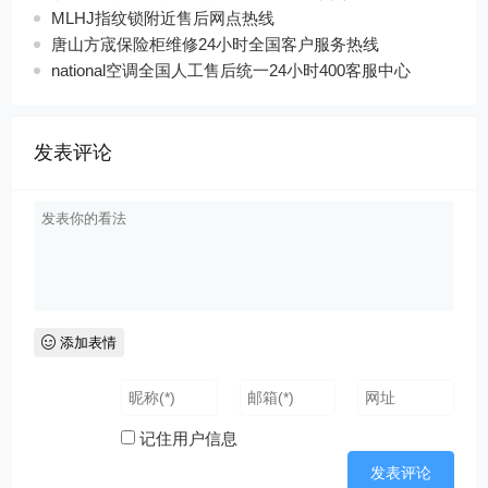
MLHJ指纹锁附近售后网点热线
唐山方宬保险柜维修24小时全国客户服务热线
national空调全国人工售后统一24小时400客服中心
发表评论
添加表情
记住用户信息