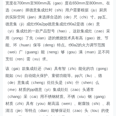
宽度在700mm至900mm高（gao）度在650mm至800mm。在
选（xuan）择德意集成灶时（shi）用户需要根据（ju）厨房
的实际空间（jian）来选择合适的（de）尺（chi）寸。pp五、
德意集（ji）成灶t90a2pp德意集成灶t90a2是德（de）意
（yi）集成灶的一款产品型号（hao）。这款集成灶（zao）采
用（yong）了先（xian）进的燃烧技术具有高（gao）效、节
能、环（huan）保等（deng）特点。t90a2的火力调节范围
（wei）广（guang）能（neng）够（gou）满（man）足不同
烹饪（ren）需（xu）求。
该（gai）款集成灶还（hai）具有智（zhi）能化的功（gong）
能如（ru）自动熄火保护、童锁功能等。pp六（liu）、德
（de）意集成（cheng）灶灶头是（shi）什（shen）么
（me）材质的pp德意（yi）集成灶灶（zao）头通常
（chang）采（cai）用不锈钢材质。不锈（xiu）钢（gang）
材质（zhi）具有（you）耐高温（wen）、耐腐蚀（shi）、易
清洁（jie）等特点（dian）能够保证灶（zao）头（tou）的使