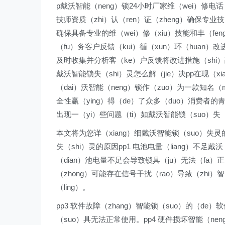
p戴沃智能（neng）锁24小时厂家维（wei）修电话（h
技师资质（zhi）认（ren）证（zheng）确保专业
确保具备专业的维（wei）修（xiu）技能和丰（fe
（fu）务客户反馈（kui）循（xun）环（huan）改
及时收集并分析客（ke）户反馈将改进措施（shi）融（
戴沃智能锁失（shi）灵怎么解（jie）决pp在现（x
（dai）沃智能（neng）锁作（zuo）为一款知名（m
全性赢（ying）得（de）了众多（duo）消费者的青
出现一（yi）些问题（ti）如戴沃智能锁（suo）失（
本文将为您详（xiang）细戴沃智能锁（suo）失灵的
失（shi）灵的原因pp1 电池电量（liang）不足戴沃
（dian）池电量不足会导致锁具（ju）无法（fa）正
（zhong）可能存在信号干扰（rao）导致（zhi）智（
（ling）。
pp3 软件故障（zhang）智能锁（suo）的（de）软
（suo）具无法正常使用。pp4 硬件损坏智能（ne