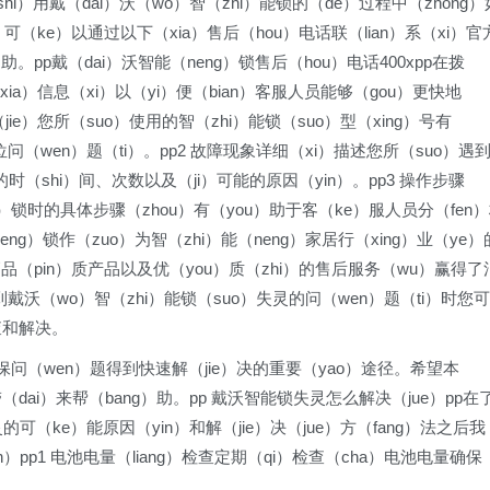
shi）用戴（dai）沃（wo）智（zhi）能锁的（de）过程中（zhong）
可（ke）以通过以下（xia）售后（hou）电话联（lian）系（xi）官
助。pp戴（dai）沃智能（neng）锁售后（hou）电话400xpp在拨
ia）信息（xi）以（yi）便（bian）客服人员能够（gou）更快地
jie）您所（suo）使用的智（zhi）能锁（suo）型（xing）号有
位问（wen）题（ti）。pp2 故障现象详细（xi）描述您所（suo）遇
的时（shi）间、次数以及（ji）可能的原因（yin）。pp3 操作步骤
g）锁时的具体步骤（zhou）有（you）助于客（ke）服人员分（fen
eng）锁作（zuo）为智（zhi）能（neng）家居行（xing）业（ye）
高品（pin）质产品以及优（you）质（zhi）的售后服务（wu）赢得了
遇到戴沃（wo）智（zhi）能锁（suo）失灵的问（wen）题（ti）时您可
查和解决。
保问（wen）题得到快速解（jie）决的重要（yao）途径。希望本
（dai）来帮（bang）助。pp 戴沃智能锁失灵怎么解决（jue）pp在
灵的可（ke）能原因（yin）和解（jie）决（jue）方（fang）法之后我
n）pp1 电池电量（liang）检查定期（qi）检查（cha）电池电量确保