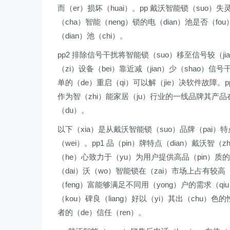
而（er）损坏（huai）。pp 戴沃智能锁（suo）失
（cha）智能（neng）锁的电（dian）池是否（f
（dian）池（chi）。
pp2 排除信号干扰将智能锁（suo）移至信号较（jia
（zi）设备（bei）靠近减（jian）少（shao）信
单的（de）重启（qi）可以解（jie）决软件故障。p
作为智（zhi）能家居（ju）行业的一线品牌其产品在
（du）。
以下（xia）是从戴沃智能锁（suo）品牌（pai）特
（wei）。pp1 品（pin）牌特点（dian）戴沃智（
（he）心致力于（yu）为用户提供高品（pin）质的智能
（dai）沃（wo）智能锁在（zai）市场上占有较高（g
（feng）富能够满足不同用（yong）户的需求（qiu
（kou）碑良（liang）好以（yi）其出（chu）色
者的（de）信任（ren）。