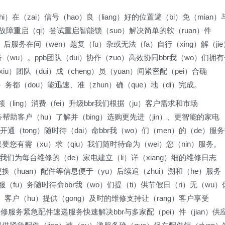
i）在（zai）信号（hao）良（liang）好的位置避（bi）免（mian）
软件故障重启（qi）尝试重启智能锁（suo）解决简单的软（ruan）件
ou）后服务在问（wen）题复（fu）杂或无法（fa）自行（xing）解（jie
务（wu）。ppb团队（dui）协作（zuo）高效协同bbr我（wo）们拥
iu）团队（dui）成（cheng）员（yuan）间紧密配（pei）合确
n）务都（dou）能迅速、准（zhun）确（que）地（di）完成。
引领（ling）消费（fei）升级bbr我们根据（ju）客户需求和市场
）务帮助客户（hu）了解并（bing）选购更先进（jin）、更智能的家电
候开通（tong）随时待（dai）命bbr我（wo）们（men）的（de）服
只要您有需（xu）求（qiu）我们随时待命为（wei）您（nin）服务。
r我们为每台维修的（de）家电建立（li）详（xiang）细的维修日志
、更换（huan）配件等信息便于（yu）后续追（zhui）溯和（he）服务
休服（fu）务随时待命bbr我（wo）们提（ti）供节假日（ri）无（wu）
i）客户（hu）提供（gong）及时的维修支持让（rang）客户享受
b维修服务紧急配件速递服务快速解决bbr与多家配（pei）件（jian）供