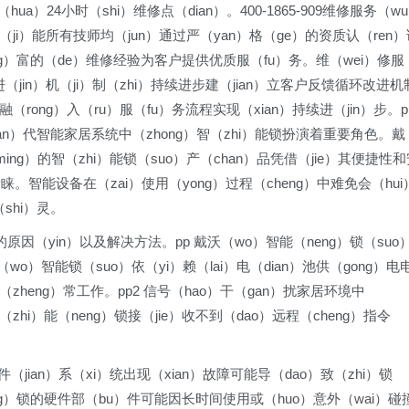
ua）24小时（shi）维修点（dian）。400-1865-909维修服务（w
技（ji）能所有技师均（jun）通过严（yan）格（ge）的资质认（ren）
ng）富的（de）维修经验为客户提供优质服（fu）务。维（wei）修服
进（jin）机（ji）制（zhi）持续进步建（jian）立客户反馈循环改进机
rong）入（ru）服（fu）务流程实现（xian）持续进（jin）步。p
ian）代智能家居系统中（zhong）智（zhi）能锁扮演着重要角色。戴
ing）的智（zhi）能锁（suo）产（chan）品凭借（jie）其便捷性
睐。智能设备在（zai）使用（yong）过程（cheng）中难免会（hui
shi）灵。
原因（yin）以及解决方法。pp 戴沃（wo）智能（neng）锁（suo
（wo）智能锁（suo）依（yi）赖（lai）电（dian）池供（gong）电
（zheng）常工作。pp2 信号（hao）干（gan）扰家居环境中
zhi）能（neng）锁接（jie）收不到（dao）远程（cheng）指令
件（jian）系（xi）统出现（xian）故障可能导（dao）致（zhi）锁
ng）锁的硬件部（bu）件可能因长时间使用或（huo）意外（wai）碰