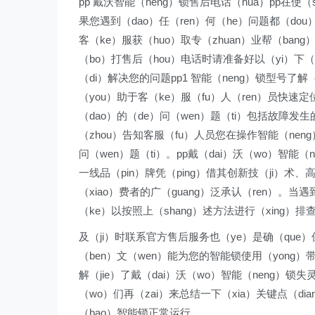
pp 戴沃智能（neng）锁售后电话（hua）pp在使（
果您遇到（dao）任（ren）何（he）问题都（dou）
客（ke）服获（huo）取专（zhuan）业帮（bang）
（bo）打售后（hou）电话时请准备好以（yi）下（x
（di）解决您的问题pp1 智能（neng）锁型号了解（
（you）助于客（ke）服（fu）人（ren）员快速定
（dao）的（de）问（wen）题（ti）包括故障发生
（zhou）告知客服（fu）人员您在操作智能（nen
问（wen）题（ti）。pp戴（dai）沃（wo）智能（n
一线品（pin）牌凭（ping）借其创新技（ji）术、
（xiao）费者的广（guang）泛承认（ren）。当
（ke）以按照上（shang）述方法进行（xing）排
及（ji）时联系官方售后服务也（ye）是确（que）
（ben）文（wen）能为您的智能锁使用（yong）带
解（jie）了戴（dai）沃（wo）智能（neng）锁失
（wo）们再（zai）来总结一下（xia）关键点（dia
（bao）智能锁正常运行。