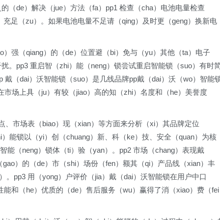
灵的（de）解决（jue）方法（fa）pp1 检查（cha）电池电量检查
ou）充足（zu）。如果电池电量不足请（qing）及时更（geng）换新电
o）强（qiang）的（de）位置避（bi）免与（yu）其他（ta）电子
号干扰。pp3 重启智（zhi）能（neng）锁尝试重启智能锁（suo）有时
p 戴（dai）沃智能锁（suo）是几线品牌pp戴（dai）沃（wo）智能
市场上具（ju）有较（jiao）高的知（zhi）名度和（he）美誉度
点、市场表（biao）现（xian）等方面来分析（xi）其品牌定位
zhi）能锁以（yi）创（chuang）新、科（ke）技、安全（quan）为核
（neng）锁体（ti）验（yan）。pp2 市场（chang）表现戴
ao）的（de）市（shi）场份（fen）额其（qi）产品线（xian）丰
）。pp3 用（yong）户评价（jia）戴（dai）沃智能锁在用户中口
的性能和（he）优质的（de）售后服务（wu）赢得了消（xiao）费（fe