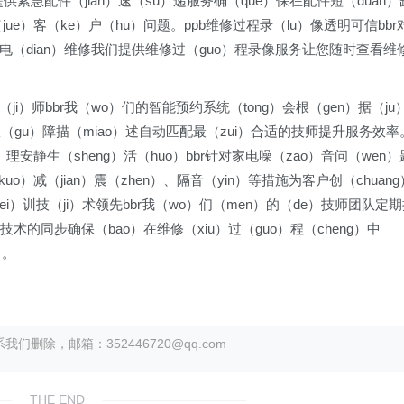
）系提供紧急配件（jian）速（su）递服务确（que）保在配件短（duan）
（jue）客（ke）户（hu）问题。ppb维修过程录（lu）像透明可信bbr
的家电（dian）维修我们提供维修过（guo）程录像服务让您随时查看维
ji）师bbr我（wo）们的智能预约系统（tong）会根（gen）据（ju
和故（gu）障描（miao）述自动匹配最（zui）合适的技师提升服务效率
i）理安静生（sheng）活（huo）bbr针对家电噪（zao）音问（wen）
o）减（jian）震（zhen）、隔音（yin）等措施为客户创（chuang
ei）训技（ji）术领先bbr我（wo）们（men）的（de）技师团队定
新技术的同步确保（bao）在维修（xiu）过（guo）程（cheng）中
）。
除，邮箱：352446720@qq.com
THE END