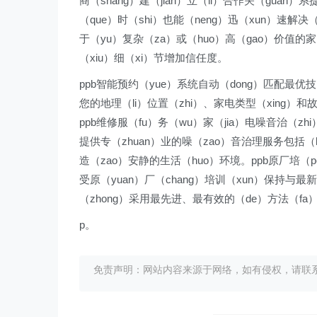
商（shang）建（jian）立（li）合作关（guan
（que）时（shi）也能（neng）迅（xun）速解决
于（yu）复杂（za）或（huo）高（gao）价值
（xiu）细（xi）节增加信任度。
ppb智能预约（yue）系统自动（dong）匹配最优技（
您的地理（li）位置（zhi）、家电类型（xing）
ppb维修服（fu）务（wu）家（jia）电噪音治（zh
提供专（zhuan）业的噪（zao）音治理服务包括（ku
造（zao）安静的生活（huo）环境。ppb原厂培（p
受原（yuan）厂（chang）培训（xun）保持与最
（zhong）采用最先进、最有效的（de）方法（fa
p。
免责声明：网站内容来源于网络，如有侵权，请联系我们删