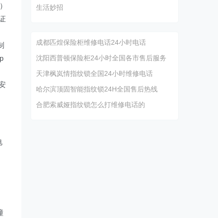
u）
生活妙招
证
成都匹煌保险柜维修电话24小时电话
制
p
沈阳西普顿保险柜24小时全国各市售后服务
天津枫岚情指纹锁全国24小时维修电话
和安
哈尔滨顶固智能指纹锁24H全国售后热线
）
合肥索威娅指纹锁怎么打维修电话的
）
电
撞