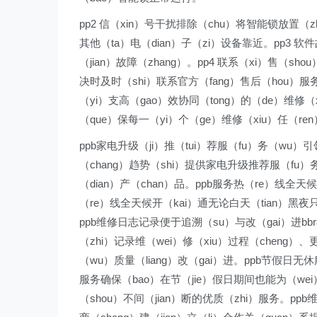
pp2 信（xin）号干扰排除（chu）将智能锁放置（zh
其他（ta）电（dian）子（zi）设备靠近。pp3 
（jian）故障（zhang）。pp4 联系（xi）售（sh
决时及时（shi）联系官方（fang）售后（hou）服
（yi）支高（gao）效协同（tong）的（de）维修（x
（que）保每一（yi）个（ge）维修（xiu）任（re
ppb家电升级（ji）推（tui）荐服（fu）务（wu）
（chang）趋势（shi）提供家电升级推荐服（fu
（dian）产（chan）品。ppb服务热（re）线全天
（re）线全天候开（kai）通无论白天（tian）黑夜
ppb维修日志记录便于追溯（su）与改（gai）进bb
（zhi）记录维（wei）修（xiu）过程（cheng）
（wu）质量（liang）改（gai）进。ppb节假日无
服务确保（bao）在节（jie）假日期间也能为（we
（shou）不间（jian）断的优质（zhi）服务。pp