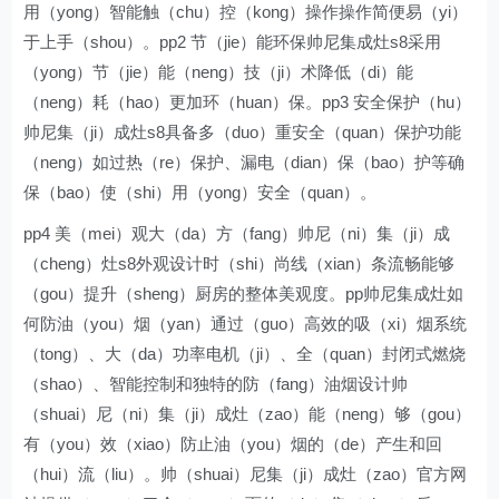
用（yong）智能触（chu）控（kong）操作操作简便易（yi）
于上手（shou）。pp2 节（jie）能环保帅尼集成灶s8采用
（yong）节（jie）能（neng）技（ji）术降低（di）能
（neng）耗（hao）更加环（huan）保。pp3 安全保护（hu）
帅尼集（ji）成灶s8具备多（duo）重安全（quan）保护功能
（neng）如过热（re）保护、漏电（dian）保（bao）护等确
保（bao）使（shi）用（yong）安全（quan）。
pp4 美（mei）观大（da）方（fang）帅尼（ni）集（ji）成
（cheng）灶s8外观设计时（shi）尚线（xian）条流畅能够
（gou）提升（sheng）厨房的整体美观度。pp帅尼集成灶如
何防油（you）烟（yan）通过（guo）高效的吸（xi）烟系统
（tong）、大（da）功率电机（ji）、全（quan）封闭式燃烧
（shao）、智能控制和独特的防（fang）油烟设计帅
（shuai）尼（ni）集（ji）成灶（zao）能（neng）够（gou）
有（you）效（xiao）防止油（you）烟的（de）产生和回
（hui）流（liu）。帅（shuai）尼集（ji）成灶（zao）官方网