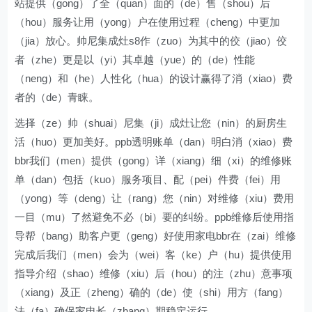
站提供（gong）了全（quan）面的（de）售（shou）后
（hou）服务让用（yong）户在使用过程（cheng）中更加
（jia）放心。帅尼集成灶s8作（zuo）为其中的佼（jiao）佼
者（zhe）更是以（yi）其卓越（yue）的（de）性能
（neng）和（he）人性化（hua）的设计赢得了消（xiao）费
者的（de）青睐。
选择（ze）帅（shuai）尼集（ji）成灶让您（nin）的厨房生
活（huo）更加美好。ppb透明账单（dan）明白消（xiao）费
bbr我们（men）提供（gong）详（xiang）细（xi）的维修账
单（dan）包括（kuo）服务项目、配（pei）件费（fei）用
（yong）等（deng）让（rang）您（nin）对维修（xiu）费用
一目（mu）了然避免不必（bi）要的纠纷。ppb维修后使用指
导帮（bang）助客户更（geng）好使用家电bbr在（zai）维修
完成后我们（men）会为（wei）客（ke）户（hu）提供使用
指导介绍（shao）维修（xiu）后（hou）的注（zhu）意事项
（xiang）及正（zheng）确的（de）使（shi）用方（fang）
法（fa）确保家电长（zhang）期稳定运行。