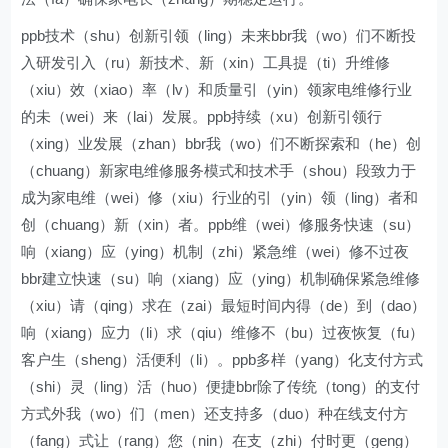
ppb技术（shu）创新引领（ling）未来bbr我（wo）们不断投
入研发引入（ru）新技术、新（xin）工具提（ti）升维修
（xiu）效（xiao）率（lv）和质量引（yin）领家电维修行业
的未（wei）来（lai）发展。ppb持续（xu）创新引领行
（xing）业发展（zhan）bbr我（wo）们不断探索和（he）创
（chuang）新家电维修服务模式和技术手（shou）段致力于
成为家电维（wei）修（xiu）行业的引（yin）领（ling）者和
创（chuang）新（xin）者。ppb维（wei）修服务快速（su）
响（xiang）应（ying）机制（zhi）紧急维（wei）修不过夜
bbr建立快速（su）响（xiang）应（ying）机制确保紧急维修
（xiu）请（qing）求在（zai）最短时间内得（de）到（dao）
响（xiang）应力（li）求（qiu）维修不（bu）过夜恢复（fu）
客户生（sheng）活便利（li）。ppb多样（yang）化支付方式
（shi）灵（ling）活（huo）便捷bbr除了传统（tong）的支付
方式外我（wo）们（men）还支持多（duo）种在线支付方
（fang）式让（rang）您（nin）在支（zhi）付时更（geng）