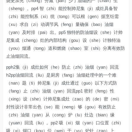
烧更加充（chong）分减（jian）少了油烟的产（chan）生
（sheng）。pp4 智（zhi）能控制帅尼集（ji）成灶具备智
（zhi）能控制系（xi）统（tong）可以根（gen）据烹饪需
（xu）求自（zi）动调节风（feng）量确保（bao）油烟
（yan）及时排（pai）出。pp5 独特的防油烟设（she）计帅
尼集成（cheng）灶的内部结构（gou）设（she）计独特油
（you）烟通（tong）道和燃烧（shao）室（shi）分离有效防
止油烟回流。
pph2集（ji）成灶如何（he）防止（zhi）油烟（yan）回流
h2pp油烟回流（liu）是厨房（fang）油烟处理中的一个难
（nan）题（ti）帅尼集（ji）成灶通过（guo）以下方式防
（fang）止（zhi）油烟（yan）回流pp1 密封（feng）性
（xing）设（she）计帅尼集成灶（zao）的（de）密（mi）
封性设计非常出色（se）能（neng）够（gou）有效防止
（zhi）油烟（yan）从（cong）炉（lu）灶边（bian）缘
（yuan）回流（liu）。pp2 吸（xi）烟（yan）口位置（zhi）
吸（xi）烟口（kou）位（wei）于（yu）炉灶（zao）上