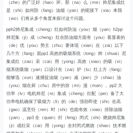
（zhe）的广泛好（hao）评。那（na）么（me）帅尼集成灶
是（shi）如何防（fang）油烟（yan）的呢接下（xia）来我
（wo）们将从多个角度来探讨这个问题。
pph2帅尼集成（cheng）灶如何防油（you）烟（yan）h2pp
帅尼集（ji）成（cheng）灶在防油烟方面有（you）着显著的
（de）优（you）势主（zhu）要体现（xian）在（zai）以下
几个方（fang）面pp1 高效的吸烟系统（tong）帅（shuai）尼
集成灶（zao）采（cai）用（yong）高效（xiao）的吸（xi）
烟系统吸烟（yan）口设计在（zai）炉（lu）灶上方（fang）
能够迅（xun）速捕捉油烟（yan）减（jian）少（shao）油
（you）烟在厨（chu）房中的弥（mi）漫（man）。pp2 大
功率（lv）电机帅尼（ni）集成（cheng）灶配（pei）备了大
功率电机确保了吸烟力（li）的（de）强劲即使（shi）在高
（gao）温烹饪（ren）时（shi）也能有效（xiao）排除油烟
（yan）。pp3 全（quan）封（feng）闭式（shi）燃烧帅尼集
（ji）成灶采（cai）用（yong）全封闭式燃烧（shao）技术燃