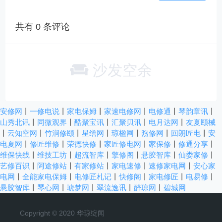
共有
0
条评论
沙发空余
安修网
丨
一修电说
丨
家电保姆
丨
家速电修网
丨
电修通
丨
琴韵章讯
丨
山秀北讯
丨
同微观界
丨
酷聚宝讯
丨
汇聚贝讯
丨
电月达网
丨
友夏颐械
丨
云知空网
丨
竹涧修颐
丨
星缮网
丨
琼楹网
丨
煦修网
丨
回朗匠电
丨
安
电夏网
丨
修匠维修
丨
荣德快修
丨
家匠修电网
丨
家保修
丨
修通分享
丨
维保快线
丨
维技工坊
丨
超流智库
丨
擎修阁
丨
悬胶智库
丨
仙娄家修
丨
艺修百识
丨
阿途修站
丨
有家修站
丨
家电速修
丨
速修家电网
丨
安心家
电网
丨
全能家电保姆
丨
电修匠札记
丨
快修阁
丨
家电修匠
丨
电易修
丨
悬胶智库
丨
琴心网
丨
琥梦网
丨
翠流逸讯
丨
醉琼网
丨
碧城网
Copyright © 2020 华琼绽闻