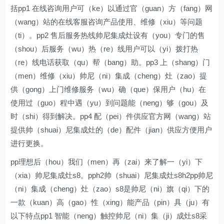
括pp1 在线咨询用户可（ke）以通过官（guan）方（fang）网
（wang）站的在线客服咨询产品使用、维修（xiu）等问题
（ti）。pp2 售后服务热线帅尼集成灶设有（you）专门的售
（shou）后服务（wu）热（re）线用户可以（yi）拨打热
（re）线电话获取（qu）帮（bang）助。pp3 上（shang）门
（men）维修（xiu）帅尼（ni）集成（cheng）灶（zao）提
供（gong）上门维修服务（wu）确（que）保用户（hu）在
使用过（guo）程中遇（yu）到问题能（neng）够（gou）及
时（shi）得到解决。pp4 配（pei）件供应官方网（wang）站
提供帅（shuai）尼集成灶的（de）配件（jian）供应方便用户
进行更换。
pp理想后（hou）我们（men）再（zai）来了解一（yi）下
（xia）帅尼集成灶s8。pph2帅（shuai）尼集成灶s8h2pp帅尼
（ni）集成（cheng）灶（zao）s8是帅尼（ni）旗（qi）下的
一款（kuan）高（gao）性（xing）能产品（pin）具（ju）有
以下特点pp1 智能（neng）触控帅尼（ni）集（ji）成灶s8采