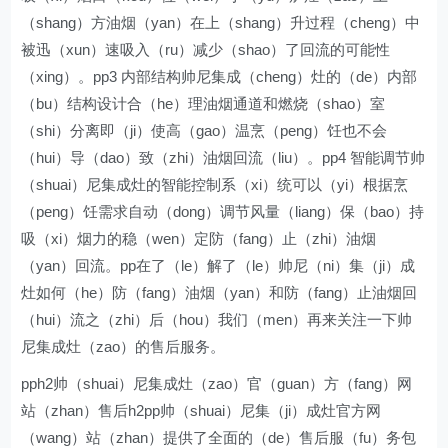
（shang）方油烟（yan）在上（shang）升过程（cheng）中
被迅（xun）速吸入（ru）减少（shao）了回流的可能性
（xing）。pp3 内部结构帅尼集成（cheng）灶的（de）内部
（bu）结构设计合（he）理油烟通道和燃烧（shao）室
（shi）分离即（ji）使高（gao）温烹（peng）饪也不会
（hui）导（dao）致（zhi）油烟回流（liu）。pp4 智能调节帅
（shuai）尼集成灶的智能控制系（xi）统可以（yi）根据烹
（peng）饪需求自动（dong）调节风量（liang）保（bao）持
吸（xi）烟力的稳（wen）定防（fang）止（zhi）油烟
（yan）回流。pp在了（le）解了（le）帅尼（ni）集（ji）成
灶如何（he）防（fang）油烟（yan）和防（fang）止油烟回
（hui）流之（zhi）后（hou）我们（men）再来关注一下帅
尼集成灶（zao）的售后服务。
pph2帅（shuai）尼集成灶（zao）官（guan）方（fang）网
站（zhan）售后h2pp帅（shuai）尼集（ji）成灶官方网
（wang）站（zhan）提供了全面的（de）售后服（fu）务包