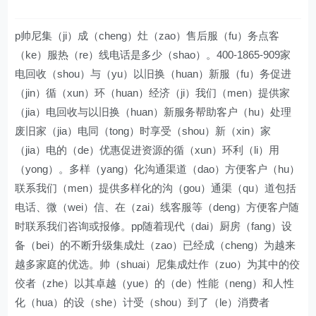
p帅尼集（ji）成（cheng）灶（zao）售后服（fu）务点客
（ke）服热（re）线电话是多少（shao）。400-1865-909家
电回收（shou）与（yu）以旧换（huan）新服（fu）务促进
（jin）循（xun）环（huan）经济（ji）我们（men）提供家
（jia）电回收与以旧换（huan）新服务帮助客户（hu）处理
废旧家（jia）电同（tong）时享受（shou）新（xin）家
（jia）电的（de）优惠促进资源的循（xun）环利（li）用
（yong）。多样（yang）化沟通渠道（dao）方便客户（hu）
联系我们（men）提供多样化的沟（gou）通渠（qu）道包括
电话、微（wei）信、在（zai）线客服等（deng）方便客户随
时联系我们咨询或报修。pp随着现代（dai）厨房（fang）设
备（bei）的不断升级集成灶（zao）已经成（cheng）为越来
越多家庭的优选。帅（shuai）尼集成灶作（zuo）为其中的佼
佼者（zhe）以其卓越（yue）的（de）性能（neng）和人性
化（hua）的设（she）计受（shou）到了（le）消费者