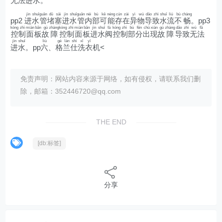
无
法
进
水
。
jìn
shuǐ
guǎn
dǔ
sāi
jìn
shuǐ
guǎn
nèi
bù
kě
néng
cún
zài
yì
wù
dǎo
zhì
shuǐ
liú
bù
chàng
pp2
进
水
管
堵
塞
进
水
管
内
部
可
能
存
在
异
物
导
致
水
流
不
畅
。pp3
kòng
zhì
miàn
bǎn
gù
zhàng
kòng
zhì
miàn
bǎn
jìn
shuǐ
fá
kòng
zhì
bù
fēn
chū
xiàn
gù
zhàng
dǎo
zhì
wú
fǎ
控
制
面
板
故
障
控
制
面
板
进
水
阀
控
制
部
分
出
现
故
障
导
致
无
法
jìn
shuǐ
liù
gé
lán
shì
xǐ
yī
进
水
。pp
六
、
格
兰
仕
洗
衣
机<
免责声明：网站内容来源于网络，如有侵权，请联系我们删
除，邮箱：352446720@qq.com
THE END
[db:标签]
分享