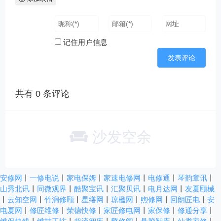
记住用户信息
共有
0
条评论
沙发空余
安修网
丨
一修电说
丨
家电保姆
丨
家速电修网
丨
电修通
丨
琴韵章讯
丨
山秀北讯
丨
同微观界
丨
酷聚宝讯
丨
汇聚贝讯
丨
电月达网
丨
友夏颐械
丨
云知空网
丨
竹涧修颐
丨
星缮网
丨
琼楹网
丨
煦修网
丨
回朗匠电
丨
安
电夏网
丨
修匠维修
丨
荣德快修
丨
家匠修电网
丨
家保修
丨
修通分享
丨