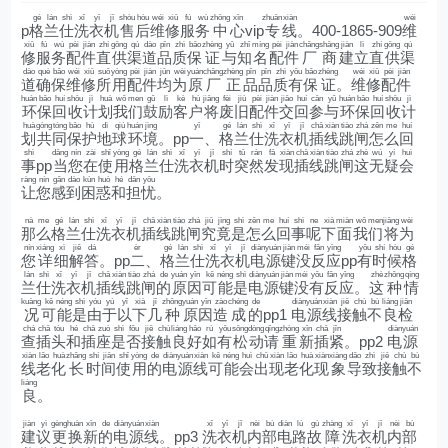
gé
lán
shì
xǐ
yī
jī
shòu
hòu
wéi
xiū
fú
wù
zhōng
xīn
zhuān
xiàn
wéi
p
格
兰
仕
洗
衣
机
售
后
维
修
服
务
中
心
vip
专
线
。400-1865-909
维
xiū
fú
wù
pèi
jiàn
zhí
gōng
qú
dào
pǐn
zhì
bǎo
zhèng
yǔ
zhī
míng
pèi
jiàn
chǎng
shāng
jiàn
lì
zhí
gōng
qú
修
服
务
配
件
直
供
渠
道
品
质
保
证
与
知
名
配
件
厂
商
建
立
直
供
渠
dào
què
bǎo
wéi
xiū
suǒ
yòng
pèi
jiàn
jūn
wèi
yuán
chǎng
zhèng
pǐn
pǐn
zhì
yǒu
bǎo
zhèng
wéi
xiū
pèi
jiàn
道
确
保
维
修
所
用
配
件
均
为
原
厂
正
品
品
质
有
保
证
。
维
修
配
件
huán
bǎo
huí
shōu
jì
huà
wǒ
men
gǔ
lì
kè
hù
jiāng
fèi
jiù
pèi
jiàn
jiāo
huí
cān
yǔ
huán
bǎo
huí
shōu
jì
环
保
回
收
计
划
我
们
鼓
励
客
户
将
废
旧
配
件
交
回
参
与
环
保
回
收
计
huà
gòng
tóng
bǎo
hù
dì
qiú
huán
jìng
yī
gé
lán
shì
xǐ
yī
jī
chā
xiàn
tiào
zhá
zěn
me
huí
划
共
同
保
护
地
球
环
境
。pp
一
、
格
兰
仕
洗
衣
机
插
线
跳
闸
怎
么
回
shì
dāng
nín
zài
shǐ
yòng
gé
lán
shì
xǐ
yī
jī
shí
tū
rán
fā
xiàn
chā
xiàn
tiào
zhá
zhè
wú
yí
huì
事
pp
当
您
在
使
用
格
兰
仕
洗
衣
机
时
突
然
发
现
插
线
跳
闸
这
无
疑
会
ràng
nín
gǎn
dào
kùn
huò
hé
dān
yōu
让
您
感
到
困
惑
和
担
忧
。
nà
me
gé
lán
shì
xǐ
yī
jī
chā
xiàn
tiào
zhá
jiū
jìng
shì
zěn
me
huí
shì
ne
xià
miàn
wǒ
men
jiāng
wèi
那
么
格
兰
仕
洗
衣
机
插
线
跳
闸
究
竟
是
怎
么
回
事
呢
下
面
我
们
将
为
nín
xiáng
xì
jiě
dá
èr
gé
lán
shì
xǐ
yī
jī
diàn
yuán
jiàn
méi
fǎn
yīng
yǒu
shí
hòu
gé
您
详
细
解
答
。pp
二
、
格
兰
仕
洗
衣
机
电
源
键
没
反
应
pp
有
时
候
格
lán
shì
xǐ
yī
jī
chā
xiàn
tiào
zhá
de
yuán
yīn
kě
néng
shì
diàn
yuán
jiàn
méi
yǒu
fǎn
yīng
zhè
zhǒng
qíng
兰
仕
洗
衣
机
插
线
跳
闸
的
原
因
可
能
是
电
源
键
没
有
反
应
。
这
种
情
kuàng
kě
néng
shì
yóu
yú
yǐ
xià
jǐ
zhǒng
yuán
yīn
zào
chéng
de
diàn
yuán
xiàn
jiē
chù
bù
liáng
jiǎn
况
可
能
是
由
于
以
下
几
种
原
因
造
成
的
pp1
电
源
线
接
触
不
良
检
chá
chā
tóu
hé
chā
zuò
shì
fǒu
jiē
chù
liáng
hǎo
rú
yǒu
sōng
dòng
qǐng
zhòng
xīn
chā
jǐn
diàn
yuán
查
插
头
和
插
座
是
否
接
触
良
好
如
有
松
动
请
重
新
插
紧
。pp2
电
源
xiàn
lǎo
huà
zhǎng
shí
jiān
shǐ
yòng
de
diàn
yuán
xiàn
kě
néng
huì
chū
xiàn
lǎo
huà
xiàn
xiàng
dǎo
zhì
jiē
chù
bù
线
老
化
长
时
间
使
用
的
电
源
线
可
能
会
出
现
老
化
现
象
导
致
接
触
不
liáng
良
。
jiàn
yì
gèng
huàn
xīn
de
diàn
yuán
xiàn
xǐ
yī
jī
nèi
bù
diàn
lù
gù
zhàng
xǐ
yī
jī
nèi
bù
建
议
更
换
新
的
电
源
线
。pp3
洗
衣
机
内
部
电
路
故
障
洗
衣
机
内
部