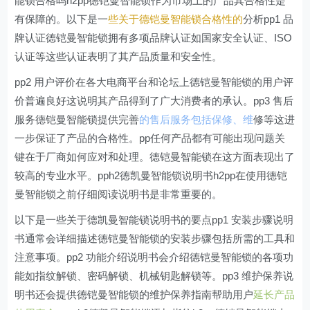
能锁合格吗h2pp德铠曼智能锁作为市场上的产品其合格性是
有保障的。以下是一
些关于德铠曼智能锁合格性的
分析pp1 品
牌认证德铠曼智能锁拥有多项品牌认证如国家安全认证、ISO
认证等这些认证表明了其产品质量和安全性。
pp2 用户评价在各大电商平台和论坛上德铠曼智能锁的用户评
价普遍良好这说明其产品得到了广大消费者的承认。pp3 售后
服务德铠曼智能锁提供完善
的售后服务包括保修、维
修等这进
一步保证了产品的合格性。pp任何产品都有可能出现问题关
键在于厂商如何应对和处理。德铠曼智能锁在这方面表现出了
较高的专业水平。pph2德凯曼智能锁说明书h2pp在使用德铠
曼智能锁之前仔细阅读说明书是非常重要的。
以下是一些关于德凯曼智能锁说明书的要点pp1 安装步骤说明
书通常会详细描述德铠曼智能锁的安装步骤包括所需的工具和
注意事项。pp2 功能介绍说明书会介绍德铠曼智能锁的各项功
能如指纹解锁、密码解锁、机械钥匙解锁等。pp3 维护保养说
明书还会提供德铠曼智能锁的维护保养指南帮助用户
延长产品