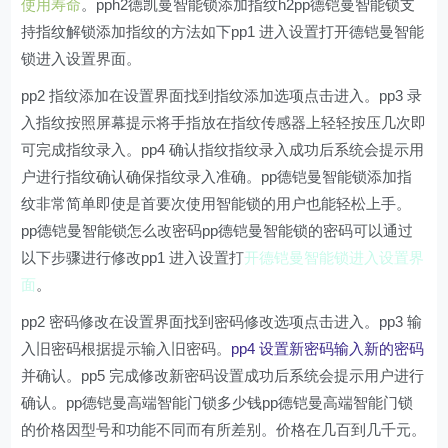
使用寿命
。pph2德凯曼智能锁添加指纹h2pp德铠曼智能锁支
持指纹解锁添加指纹的方法如下pp1 进入设置打开德铠曼智能
锁进入设置界面。
pp2 指纹添加在设置界面找到指纹添加选项点击进入。pp3 录
入指纹按照屏幕提示将手指放在指纹传感器上轻轻按压几次即
可完成指纹录入。pp4 确认指纹指纹录入成功后系统会提示用
户进行指纹确认确保指纹录入准确。pp德铠曼智能锁添加指
纹非常简单即使是首要次使用智能锁的用户也能轻松上手。
pp德铠曼智能锁怎么改密码pp德铠曼智能锁的密码可以通过
以下步骤进行修改pp1 进入设置打
开德铠曼智能锁进入设置界
面
。
pp2 密码修改在设置界面找到密码修改选项点击进入。pp3 输
入旧密码根据提示输入旧密码。
pp4 设置新密码输入新的密码
并确认。pp5 完成修改新密码设置成功后系统会提示用户进行
确认。pp德铠曼高端智能门锁多少钱pp德铠曼高端智能门锁
的价格因型号和功能不同而有所差别。价格在几百到几千元。