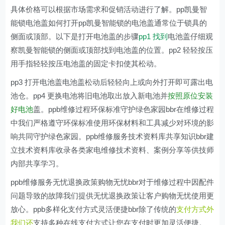
具体价格可以根据市场需求和促销活动进行了解。pp凯曼智
能锁电池盖如何打开pp凯曼智能锁的电池盖通常位于锁具的
侧面或顶部。以下是打开电池盖的步骤
pp1 找到
电池盖仔细观
察凯曼智能锁的侧面或顶部找到电池盖的位置。pp2 轻轻按压
用手指轻轻按压电池盖的固定卡扣使其松动。
pp3 打开电池盖电池盖松动后轻轻向上或向外打开即可露出电
池仓。pp4 更换电池将旧电池取出放入新电池并
按照原位安装
好电池
盖。ppb维修过程环保标准守护绿色家园bbr在维修过程
中我们严格遵守环保标准使用环保材料和工具减少对环境的影
响共同守护绿色家园。ppb维修服务技术资料库共享知识bbr建
立技术资料库收录各类家电维修技术资料、案例分享等供技师
内部共享学习。
ppb维修服务无忧退换政策购物无忧bbr对于维修过程中因配件
问题导致的故障我们提供无忧退换政策让客户购物无忧使用更
放心。ppb多样化支付方式灵活便捷bbr除了传统的
支付方式外
我们还
支持多种在线支付方式让您在支付时更加灵活便捷。