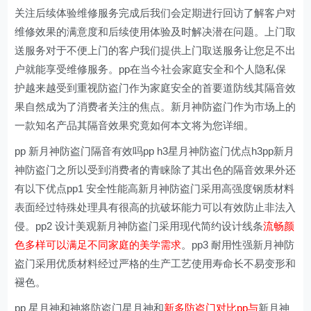
关注后续体验维修服务完成后我们会定期进行回访了解客户对
维修效果的满意度和后续使用体验及时解决潜在问题。上门取
送服务对于不便上门的客户我们提供上门取送服务让您足不出
户就能享受维修服务。pp在当今社会家庭安全和个人隐私保
护越来越受到重视防盗门作为家庭安全的首要道防线其隔音效
果自然成为了消费者关注的焦点。新月神防盗门作为市场上的
一款知名产品其隔音效果究竟如何本文将为您详细。
pp 新月神防盗门隔音有效吗pp h3星月神防盗门优点h3pp新月
神防盗门之所以受到消费者的青睐除了其出色的隔音效果外还
有以下优点pp1 安全性能高新月神防盗门采用高强度钢质材料
表面经过特殊处理具有很高的抗破坏能力可以有效防止非法入
侵。pp2 设计美观新月神防盗门采用现代简约设计线条
流畅颜
色多样可以满足不同家庭的美学需求
。pp3 耐用性强新月神防
盗门采用优质材料经过严格的生产工艺使用寿命长不易变形和
褪色。
pp 星月神和神将防盗门星月神和
新多防盗门对比pp与
新月神