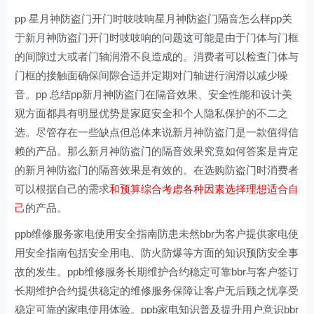
pp 星月神防盗门开门时吱吱响星月神防盗门隔音怎么样pp关
于新月神防盗门开门时吱吱响的问题这可能是由于门体与门框
的间隙过大或者门轴润滑不良造成的。消费者可以检查门体与
门框的接触面确保间隙合适并定期对门轴进行润滑以减少噪
音。pp 总结pp新月神防盗门在隔音效果、安全性能和设计美
观方面都具有明显优势是家庭安全和个人隐私保护的不二之
选。尽管存在一些缺点但总体来说新月神防盗门是一款值得信
赖的产品。那么新月神防盗门的隔音效果究竟如何答案是肯定
的新月神防盗门的隔音效果是有效的。在选购防盗门时消费者
可以根据自己的需求
和预算综合考虑各种因素选择理想适合自
己
的产品。
ppb维修服务家电使用安全指南防患未然bbr为客户提供家电使
用安全指南包括安全用电、防火防爆等方面的知识预防安全事
故的发生。ppb维修服务长期维护合约稳定可靠bbr与客户签订
长期维护合约提供稳定的维修服务保障让客户无后顾之忧享受
稳定可靠的家电使用体验。ppb家电知识普及提升用户意识bbr