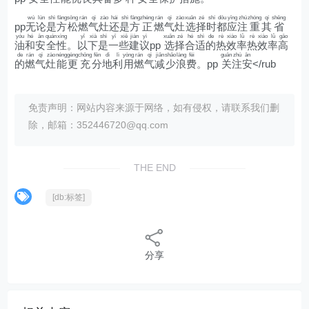
wú
lùn
shì
fāng
sōng
rán
qì
zào
hái
shì
fāng
zhèng
rán
qì
zào
xuǎn
zé
shí
dōu
yīng
zhù
zhòng
qí
shěng
pp
无
论
是
方
松
燃
气
灶
还
是
方
正
燃
气
灶
选
择
时
都
应
注
重
其
省
yóu
hé
ān
quán
xìng
yǐ
xià
shì
yī
xiē
jiàn
yì
xuǎn
zé
hé
shì
de
rè
xiào
lǜ
rè
xiào
lǜ
gāo
油
和
安
全
性
。
以
下
是
一
些
建
议
pp
选
择
合
适
的
热
效
率
热
效
率
高
de
rán
qì
zào
néng
gèng
chōng
fēn
dì
lì
yòng
rán
qì
jiǎn
shǎo
làng
fèi
guān
zhù
ān
的
燃
气
灶
能
更
充
分
地
利
用
燃
气
减
少
浪
费
。pp
关
注
安
</rub
免责声明：网站内容来源于网络，如有侵权，请联系我们删
除，邮箱：352446720@qq.com
THE END
[db:标签]
分享