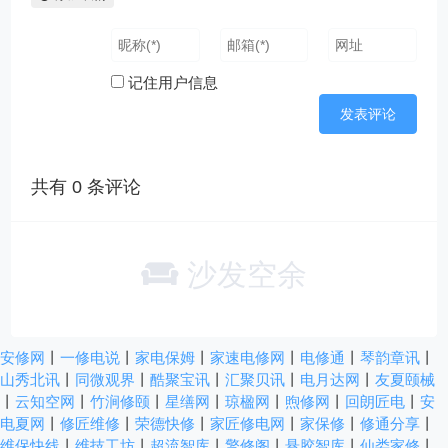
记住用户信息
共有
0
条评论
沙发空余
安修网
丨
一修电说
丨
家电保姆
丨
家速电修网
丨
电修通
丨
琴韵章讯
丨
山秀北讯
丨
同微观界
丨
酷聚宝讯
丨
汇聚贝讯
丨
电月达网
丨
友夏颐械
丨
云知空网
丨
竹涧修颐
丨
星缮网
丨
琼楹网
丨
煦修网
丨
回朗匠电
丨
安
电夏网
丨
修匠维修
丨
荣德快修
丨
家匠修电网
丨
家保修
丨
修通分享
丨
维保快线
丨
维技工坊
丨
超流智库
丨
擎修阁
丨
悬胶智库
丨
仙娄家修
丨