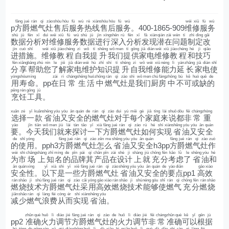
fāng
jué
rán
qì
zào
shòu
hòu
fú
wù
rè
xiàn
shòu
hòu
fú
wù
wéi
xiū
fú
wù
p
方
爵
燃
气
灶
售
后
服
务
热
线
售
后
服
务
。400-1865-909
维
修
服
务
shù
jù
fēn
xī
duì
wéi
xiū
fú
wù
shù
jù
jìn
xíng
shēn
rù
fēn
xī
fā
xiàn
qián
zài
wèn
tí
zhì
dìng
gǎi
数
据
分
析
对
维
修
服
务
数
据
进
行
深
入
分
析
发
现
潜
在
问
题
制
定
改
jìn
cuò
shī
wéi
xiū
jiào
chéng
zì
wǒ
tí
shēng
wǒ
men
tí
gōng
jiā
diàn
wéi
xiū
jiào
chéng
hé
jì
qiǎo
进
措
施
。
维
修
教
程
自
我
提
升
我
们
提
供
家
电
维
修
教
程
和
技
巧
fēn
xiǎng
bāng
zhù
nín
le
jiě
jiā
diàn
wéi
hù
zhī
shí
tí
shēng
zì
wǒ
wéi
xiū
néng
lì
yán
zhǎng
jiā
diàn
shǐ
分
享
帮
助
您
了
解
家
电
维
护
知
识
提
升
自
我
维
修
能
力
延
长
家
电
使
yòng
shòu
mìng
zài
rì
cháng
shēng
huó
zhōng
rán
qì
zào
shì
wǒ
men
chú
fáng
zhōng
bù
kě
huò
quē
de
用
寿
命
。pp
在
日
常
生
活
中
燃
气
灶
是
我
们
厨
房
中
不
可
或
缺
的
pēng
rèn
gōng
jù
烹
饪
工
具
。
xuǎn
zé
yī
kuǎn
shěng
yóu
yòu
ān
quán
de
rán
qì
zào
duì
yú
měi
gè
jiā
tíng
lái
shuō
dōu
fēi
cháng
zhòng
选
择
一
款
省
油
又
安
全
的
燃
气
灶
对
于
每
个
家
庭
来
说
都
非
常
重
yào
jīn
tiān
wǒ
men
jiù
lái
tàn
tǎo
yī
xià
fāng
jué
rán
qì
zào
rú
hé
shí
xiàn
shěng
yóu
yòu
ān
quán
要
。
今
天
我
们
就
来
探
讨
一
下
方
爵
燃
气
灶
如
何
实
现
省
油
又
安
全
de
shǐ
yòng
fāng
jué
rán
qì
zào
zěn
me
shěng
yóu
yòu
ān
quán
fāng
jué
rán
qì
zào
zuò
的
使
用
。pph3
方
爵
燃
气
灶
怎
么
省
油
又
安
全
h3pp
方
爵
燃
气
灶
作
wèi
shì
chǎng
shàng
zhī
míng
de
pǐn
pái
qí
chǎn
pǐn
zài
shè
jì
shàng
jiù
chōng
fēn
kǎo
lǜ
le
shěng
yóu
hé
为
市
场
上
知
名
的
品
牌
其
产
品
在
设
计
上
就
充
分
考
虑
了
省
油
和
ān
quán
xìng
yǐ
xià
shì
yī
xiē
fāng
jué
rán
qì
zào
shěng
yóu
yòu
ān
quán
de
yào
diǎn
gāo
xiào
安
全
性
。
以
下
是
一
些
方
爵
燃
气
灶
省
油
又
安
全
的
要
点
pp1
高
效
rán
shāo
jì
shù
fāng
jué
rán
qì
zào
cǎi
yòng
gāo
xiào
rán
shāo
jì
shù
néng
gòu
shǐ
rán
qì
chōng
fēn
rán
shāo
燃
烧
技
术
方
爵
燃
气
灶
采
用
高
效
燃
烧
技
术
能
够
使
燃
气
充
分
燃
烧
jiǎn
shǎo
rán
qì
làng
fèi
cóng
ér
shí
xiàn
shěng
yóu
减
少
燃
气
浪
费
从
而
实
现
省
油
。
zhǔn
què
huǒ
lì
diào
jié
fāng
jué
rán
qì
zào
de
huǒ
lì
diào
jié
fēi
cháng
zhǔn
què
kě
yǐ
gēn
jù
pp2
准
确
火
力
调
节
方
爵
燃
气
灶
的
火
力
调
节
非
常
准
确
可
以
根
据
bù
tóng
de
pēng
rèn
xū
qiú
diào
zhěng
huǒ
lì
dà
xiǎo
bì
miǎn
huǒ
lì
guò
dà
dǎo
zhì
rán
qì
làng
fèi