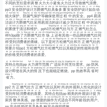
不
同
的
烹
饪
需
求
调
整
火
力
大
小
避
免
火
力
过
大
导
致
燃
气
浪
费
。
ān
quán
fáng
hù
shè
jì
fāng
jué
rán
qì
zào
jù
bèi
duō
zhòng
ān
quán
fáng
hù
shè
jì
rú
zì
dòng
pp3
安
全
防
护
设
计
方
爵
燃
气
灶
具
备
多
重
安
全
防
护
设
计
如
自
动
xī
huǒ
bǎo
hù
fáng
lòu
qì
bǎo
hù
děng
què
bǎo
shǐ
yòng
guò
chéng
zhōng
de
ān
quán
yì
qīng
熄
火
保
护
、
防
漏
气
保
护
等
确
保
使
用
过
程
中
的
安
全
。pp4
易
清
jié
shè
jì
fāng
jué
rán
qì
zào
cǎi
yòng
yì
qīng
jié
de
shè
jì
jiǎn
shǎo
pēng
rèn
guò
chéng
zhōng
de
yóu
wū
洁
设
计
方
爵
燃
气
灶
采
用
易
清
洁
的
设
计
减
少
烹
饪
过
程
中
的
油
污
jī
lèi
biàn
yú
qīng
jié
hé
wéi
hù
fāng
sōng
rán
qì
zào
yǔ
fāng
zhèng
rán
qì
zào
zěn
me
积
累
便
于
清
洁
和
维
护
。pph3
方
松
燃
气
灶
与
方
正
燃
气
灶
怎
么
yàng
chú
le
fāng
jué
rán
qì
zào
shì
chǎng
shàng
hái
yǒu
qí
tā
yī
xiē
pǐn
pái
de
rán
qì
zào
tóng
样
h3pp
除
了
方
爵
燃
气
灶
市
场
上
还
有
其
他
一
些
品
牌
的
燃
气
灶
同
yàng
shòu
dào
xiāo
fèi
zhě
de
qīng
lài
yǐ
xià
shì
duì
fāng
sōng
rán
qì
zào
hé
fāng
zhèng
rán
qì
zào
de
样
受
到
消
费
者
的
青
睐
。
以
下
是
对
方
松
燃
气
灶
和
方
正
燃
气
灶
的
jiǎn
yào
jiè
shào
fāng
sōng
rán
qì
zào
fāng
sōng
rán
qì
zào
yǐ
qí
wěn
dìng
de
xìng
néng
hé
hé
lǐ
简
要
介
绍
pp1
方
松
燃
气
灶
方
松
燃
气
灶
以
其
稳
定
的
性
能
和
合
理
de
jià
gé
shòu
dào
xiāo
fèi
zhě
de
xǐ
ài
的
价
格
受
到
消
费
者
的
喜
爱
。
qí
tè
diǎn
bāo
kuò
huǒ
lì
diào
jié
fàn
wéi
guǎng
shì
yīng
bù
tóng
pēng
rèn
xū
qiú
fáng
fēng
其
特
点
包
括
pp
火
力
调
节
范
围
广
适
应
不
同
烹
饪
需
求
。pp
防
风
shè
jì
jí
shǐ
zài
fēng
dà
de
qíng
kuàng
xià
yě
néng
wěn
dìng
rán
shāo
rè
xiào
lǜ
gāo
shěng
shí
设
计
即
使
在
风
大
的
情
况
下
也
能
稳
定
燃
烧
。pp
热
效
率
高
省
时
shěng
lì
省
力
。
fāng
zhèng
rán
qì
zào
fāng
zhèng
rán
qì
zào
yǐ
qí
shí
shàng
de
wài
guān
hé
rén
xìng
huà
de
shè
jì
pp2
方
正
燃
气
灶
方
正
燃
气
灶
以
其
时
尚
的
外
观
和
人
性
化
的
设
计
shòu
dào
nián
qīng
xiāo
fèi
zhě
de
xǐ
ài
qí
tè
diǎn
bāo
kuò
jīng
měi
de
wài
guān
shè
jì
tí
shēng
受
到
年
轻
消
费
者
的
喜
爱
。
其
特
点
包
括
pp
精
美
的
外
观
设
计
提
升
chú
fáng
zhěng
tǐ
měi
gǎn
biàn
jié
de
cāo
zuò
fāng
shì
shì
hé
bù
tóng
nián
líng
duàn
de
yòng
hù
厨
房
整
体
美
感
。pp
便
捷
的
操
作
方
式
适
合
不
同
年
龄
段
的
用
户
。
ān
quán
xìng
néng
yōu
liáng
jù
bèi
duō
zhǒng
ān
quán
bǎo
hù
cuò
shī
pp
安
全
性
能
优
良
具
备
多
种
安
全
保
护
措
施
。