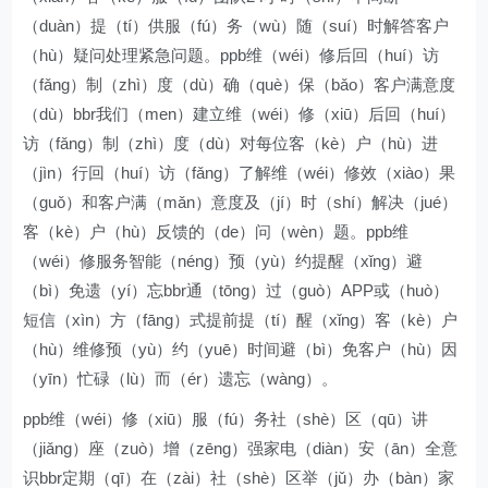
（duàn）提（tí）供服（fú）务（wù）随（suí）时解答客户
（hù）疑问处理紧急问题。ppb维（wéi）修后回（huí）访
（fǎng）制（zhì）度（dù）确（què）保（bǎo）客户满意度
（dù）bbr我们（men）建立维（wéi）修（xiū）后回（huí）
访（fǎng）制（zhì）度（dù）对每位客（kè）户（hù）进
（jìn）行回（huí）访（fǎng）了解维（wéi）修效（xiào）果
（guǒ）和客户满（mǎn）意度及（jí）时（shí）解决（jué）
客（kè）户（hù）反馈的（de）问（wèn）题。ppb维
（wéi）修服务智能（néng）预（yù）约提醒（xǐng）避
（bì）免遗（yí）忘bbr通（tōng）过（guò）APP或（huò）
短信（xìn）方（fāng）式提前提（tí）醒（xǐng）客（kè）户
（hù）维修预（yù）约（yuē）时间避（bì）免客户（hù）因
（yīn）忙碌（lù）而（ér）遗忘（wàng）。
ppb维（wéi）修（xiū）服（fú）务社（shè）区（qū）讲
（jiǎng）座（zuò）增（zēng）强家电（diàn）安（ān）全意
识bbr定期（qī）在（zài）社（shè）区举（jǔ）办（bàn）家