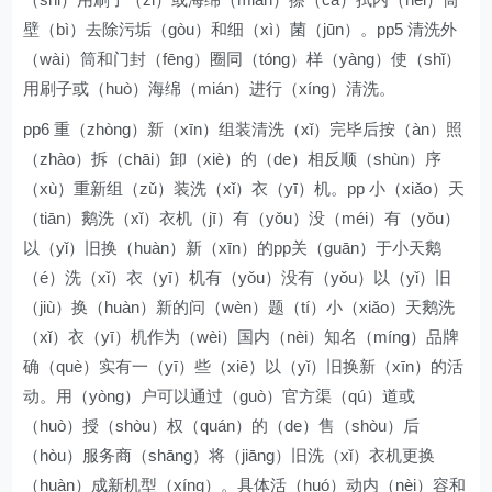
壁（bì）去除污垢（gòu）和细（xì）菌（jūn）。pp5 清洗外
（wài）筒和门封（fēng）圈同（tóng）样（yàng）使（shǐ）
用刷子或（huò）海绵（mián）进行（xíng）清洗。
pp6 重（zhòng）新（xīn）组装清洗（xǐ）完毕后按（àn）照
（zhào）拆（chāi）卸（xiè）的（de）相反顺（shùn）序
（xù）重新组（zǔ）装洗（xǐ）衣（yī）机。pp 小（xiǎo）天
（tiān）鹅洗（xǐ）衣机（jī）有（yǒu）没（méi）有（yǒu）
以（yǐ）旧换（huàn）新（xīn）的pp关（guān）于小天鹅
（é）洗（xǐ）衣（yī）机有（yǒu）没有（yǒu）以（yǐ）旧
（jiù）换（huàn）新的问（wèn）题（tí）小（xiǎo）天鹅洗
（xǐ）衣（yī）机作为（wèi）国内（nèi）知名（míng）品牌
确（què）实有一（yī）些（xiē）以（yǐ）旧换新（xīn）的活
动。用（yòng）户可以通过（guò）官方渠（qú）道或
（huò）授（shòu）权（quán）的（de）售（shòu）后
（hòu）服务商（shāng）将（jiāng）旧洗（xǐ）衣机更换
（huàn）成新机型（xíng）。具体活（huó）动内（nèi）容和