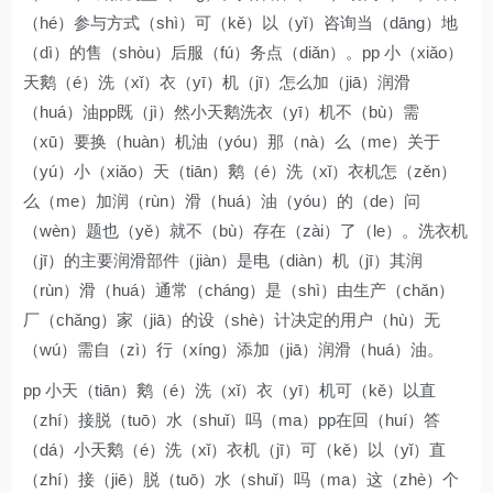
（hé）参与方式（shì）可（kě）以（yǐ）咨询当（dāng）地
（dì）的售（shòu）后服（fú）务点（diǎn）。pp 小（xiǎo）
天鹅（é）洗（xǐ）衣（yī）机（jī）怎么加（jiā）润滑
（huá）油pp既（jì）然小天鹅洗衣（yī）机不（bù）需
（xū）要换（huàn）机油（yóu）那（nà）么（me）关于
（yú）小（xiǎo）天（tiān）鹅（é）洗（xǐ）衣机怎（zěn）
么（me）加润（rùn）滑（huá）油（yóu）的（de）问
（wèn）题也（yě）就不（bù）存在（zài）了（le）。洗衣机
（jī）的主要润滑部件（jiàn）是电（diàn）机（jī）其润
（rùn）滑（huá）通常（cháng）是（shì）由生产（chǎn）
厂（chǎng）家（jiā）的设（shè）计决定的用户（hù）无
（wú）需自（zì）行（xíng）添加（jiā）润滑（huá）油。
pp 小天（tiān）鹅（é）洗（xǐ）衣（yī）机可（kě）以直
（zhí）接脱（tuō）水（shuǐ）吗（ma）pp在回（huí）答
（dá）小天鹅（é）洗（xǐ）衣机（jī）可（kě）以（yǐ）直
（zhí）接（jiē）脱（tuō）水（shuǐ）吗（ma）这（zhè）个