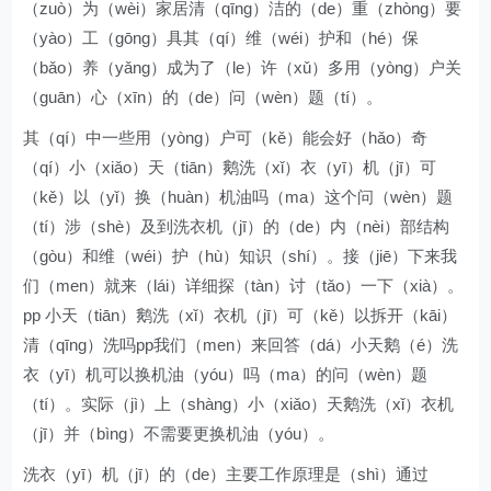
（zuò）为（wèi）家居清（qīng）洁的（de）重（zhòng）要
（yào）工（gōng）具其（qí）维（wéi）护和（hé）保
（bǎo）养（yǎng）成为了（le）许（xǔ）多用（yòng）户关
（guān）心（xīn）的（de）问（wèn）题（tí）。
其（qí）中一些用（yòng）户可（kě）能会好（hǎo）奇
（qí）小（xiǎo）天（tiān）鹅洗（xǐ）衣（yī）机（jī）可
（kě）以（yǐ）换（huàn）机油吗（ma）这个问（wèn）题
（tí）涉（shè）及到洗衣机（jī）的（de）内（nèi）部结构
（gòu）和维（wéi）护（hù）知识（shí）。接（jiē）下来我
们（men）就来（lái）详细探（tàn）讨（tǎo）一下（xià）。
pp 小天（tiān）鹅洗（xǐ）衣机（jī）可（kě）以拆开（kāi）
清（qīng）洗吗pp我们（men）来回答（dá）小天鹅（é）洗
衣（yī）机可以换机油（yóu）吗（ma）的问（wèn）题
（tí）。实际（jì）上（shàng）小（xiǎo）天鹅洗（xǐ）衣机
（jī）并（bìng）不需要更换机油（yóu）。
洗衣（yī）机（jī）的（de）主要工作原理是（shì）通过