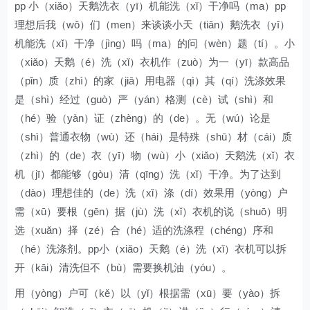
pp 小（xiǎo）天鹅洗衣（yī）机能洗（xǐ）干净吗（ma）pp
理想后我（wǒ）们（men）来谈谈小天（tiān）鹅洗衣（yī）
机能洗（xǐ）干净（jìng）吗（ma）的问（wèn）题（tí）。小
（xiǎo）天鹅（é）洗（xǐ）衣机作（zuò）为一（yī）款高品
（pǐn）质（zhì）的家（jiā）用电器（qì）其（qí）洗涤效果
是（shì）经过（guò）严（yán）格测（cè）试（shì）和
（hé）验（yàn）证（zhèng）的（de）。无（wú）论是
（shì）普通衣物（wù）还（hái）是特殊（shū）材（cái）质
（zhì）的（de）衣（yī）物（wù）小（xiǎo）天鹅洗（xǐ）衣
机（jī）都能够（gòu）清（qīng）洗（xǐ）干净。为了达到
（dào）理想佳的（de）洗（xǐ）涤（dí）效果用（yòng）户
需（xū）要根（gēn）据（jù）洗（xǐ）衣机的说（shuō）明
选（xuǎn）择（zé）合（hé）适的洗涤程（chéng）序和
（hé）洗涤剂。pp小（xiǎo）天鹅（é）洗（xǐ）衣机可以拆
开（kāi）清洗但不（bù）需要换机油（yóu）。
用（yòng）户可（kě）以（yǐ）根据需（xū）要（yào）拆