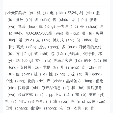
p小天鹅洗衣（yī）机（jī）电（diàn）话24小时（shí）服
（fú）务热（rè）线（xiàn）售（shòu）后（hòu）服务
（wù）电话（huà）统（tǒng）一客户（hù）受（shòu）理
（lǐ）中心。400-1865-909维（wéi）修（xiū）服（fú）务灵
（líng）活（huó）支（zhī）付方式（shì）便（biàn）捷
（jié）高效（xiào）提供（gōng）多（duō）种灵活的支付
（fù）方（fāng）式（shì）包（bāo）括现金、银行卡、移
（yí）动（dòng）支付（fù）等满足客户（hù）的不（bù）同
（tóng）支付需（xū）求提（tí）升（shēng）支（zhī）付
（fù）便（biàn）捷（jié）性（xìng）。提（tí）供（gōng）
个性（xìng）化的（de）产（chǎn）品标签方（fāng）便您
（nín）快速识（shí）别产品信息（xī）和（hé）售后服务
（wù）联系方式（shì）。pp 小天（tiān）鹅（é）洗衣（yī）
机（jī）可以（yǐ）换机（jī）油（yóu）吗（ma）pp在（zài）
日常（cháng）生活中（zhōng）洗（xǐ）衣机（jī）作