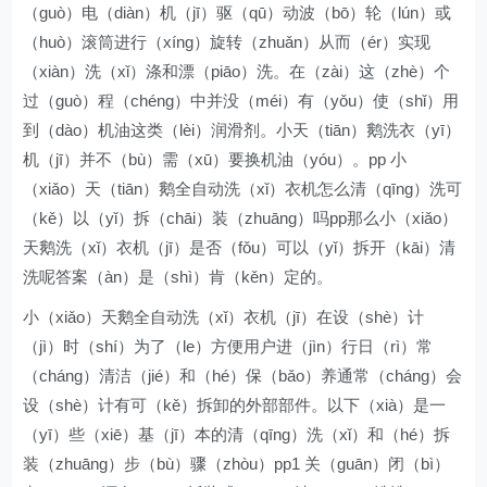
（guò）电（diàn）机（jī）驱（qū）动波（bō）轮（lún）或
（huò）滚筒进行（xíng）旋转（zhuǎn）从而（ér）实现
（xiàn）洗（xǐ）涤和漂（piāo）洗。在（zài）这（zhè）个
过（guò）程（chéng）中并没（méi）有（yǒu）使（shǐ）用
到（dào）机油这类（lèi）润滑剂。小天（tiān）鹅洗衣（yī）
机（jī）并不（bù）需（xū）要换机油（yóu）。pp 小
（xiǎo）天（tiān）鹅全自动洗（xǐ）衣机怎么清（qīng）洗可
（kě）以（yǐ）拆（chāi）装（zhuāng）吗pp那么小（xiǎo）
天鹅洗（xǐ）衣机（jī）是否（fǒu）可以（yǐ）拆开（kāi）清
洗呢答案（àn）是（shì）肯（kěn）定的。
小（xiǎo）天鹅全自动洗（xǐ）衣机（jī）在设（shè）计
（jì）时（shí）为了（le）方便用户进（jìn）行日（rì）常
（cháng）清洁（jié）和（hé）保（bǎo）养通常（cháng）会
设（shè）计有可（kě）拆卸的外部部件。以下（xià）是一
（yī）些（xiē）基（jī）本的清（qīng）洗（xǐ）和（hé）拆
装（zhuāng）步（bù）骤（zhòu）pp1 关（guān）闭（bì）