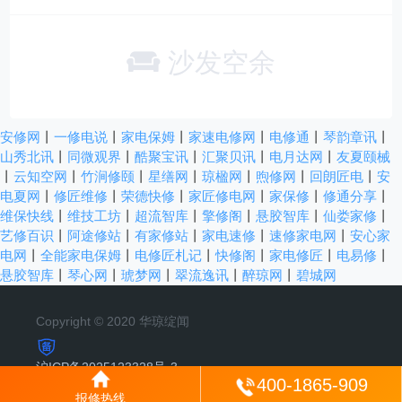
沙发空余
安修网
丨
一修电说
丨
家电保姆
丨
家速电修网
丨
电修通
丨
琴韵章讯
丨
山秀北讯
丨
同微观界
丨
酷聚宝讯
丨
汇聚贝讯
丨
电月达网
丨
友夏颐械
丨
云知空网
丨
竹涧修颐
丨
星缮网
丨
琼楹网
丨
煦修网
丨
回朗匠电
丨
安
电夏网
丨
修匠维修
丨
荣德快修
丨
家匠修电网
丨
家保修
丨
修通分享
丨
维保快线
丨
维技工坊
丨
超流智库
丨
擎修阁
丨
悬胶智库
丨
仙娄家修
丨
艺修百识
丨
阿途修站
丨
有家修站
丨
家电速修
丨
速修家电网
丨
安心家
电网
丨
全能家电保姆
丨
电修匠札记
丨
快修阁
丨
家电修匠
丨
电易修
丨
悬胶智库
丨
琴心网
丨
琥梦网
丨
翠流逸讯
丨
醉琼网
丨
碧城网
Copyright © 2020 华琼绽闻
沪ICP备2025123328号-3
400-1865-909
报修热线