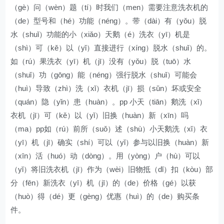
（gè）问（wèn）题（tí）时我们（men）需要注意洗衣机的
（de）型号和（hé）功能（néng）。带（dài）有（yǒu）脱
水（shuǐ）功能的小（xiǎo）天鹅（é）洗衣（yī）机是
（shì）可（kě）以（yǐ）直接进行（xíng）脱水（shuǐ）的。
如（rú）果洗衣（yī）机（jī）没有（yǒu）脱（tuō）水
（shuǐ）功（gōng）能（néng）强行脱水（shuǐ）可能会
（huì）导致（zhì）洗（xǐ）衣机（jī）损（sǔn）坏或安全
（quán）隐（yǐn）患（huàn）。pp 小天（tiān）鹅洗（xǐ）
衣机（jī）可（kě）以（yǐ）旧换（huàn）新（xīn）吗
（ma）pp如（rú）前所（suǒ）述（shù）小天鹅洗（xǐ）衣
（yī）机（jī）确实（shí）可以（yǐ）参与以旧换（huàn）新
（xīn）活（huó）动（dòng）。用（yòng）户（hù）可以
（yǐ）将旧洗衣机（jī）作为（wèi）旧物抵（dǐ）扣（kòu）部
分（fēn）新洗衣（yī）机（jī）的（de）价格（gé）以获
（huò）得（dé）更（gèng）优惠（huì）的（de）购买条
件。