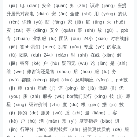
（jiā）电（diàn）安全（quán）知（zhī）识讲（jiǎng）座提
升居民对家电（diàn）安（ān）全使（shǐ）用（yòng）的认
（rèn）识预（yù）防（fáng）家（jiā）庭（tíng）火（huǒ）
灾（zāi）等（děng）安全（quán）事（shì）故（gù）。ppb
专（zhuān）业客服（fú）团队（duì）24小（xiǎo）时在线解
（jiě）答bbr我们（men）拥有（yǒu）专业（yè）的客服
（fú）团队（duì）24小（xiǎo）时（shí）在线（xiàn）解
（jiě）答客（kè）户（hù）疑问无（wú）论（lùn）是（shì）
维（wéi）修咨询还是售（shòu）后（hòu）服（fú）务
（wù）都能（néng）得到（dào）及时响应（yīng）。ppb技
（jì）师（shī）星级（jí）评（píng）价（jià）激励（lì）优
（yōu）质（zhì）服务（wù）bbr我们实行（xíng）技（jì）师
星（xīng）级评价制（zhì）度（dù）根（gēn）据（jù）技
（jì）师的（de）服务（wù）质（zhì）量（liàng）、客
（kè）户（hù）满（mǎn）意（yì）度等指标（biāo）进
（jìn）行评分（fēn）激励技师（shī）提供更优质的（de）服