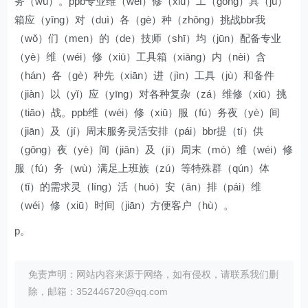
务（wù）。ppb专业维（wéi）修（xiū）工（gōng）具（jù）
箱应（yīng）对（duì）各（gè）种（zhǒng）挑战bbr我
（wǒ）们（men）的（de）技师（shī）均（jūn）配备专业
（yè）维（wéi）修（xiū）工具箱（xiāng）内（nèi）含
（hán）各（gè）种先（xiān）进（jìn）工具（jù）和备件
（jiàn）以（yǐ）应（yīng）对各种复杂（zá）维修（xiū）挑
（tiāo）战。ppb维（wéi）修（xiū）服（fú）务夜（yè）间
（jiān）及（jí）周末服务灵活安排（pái）bbr提（tí）供
（gōng）夜（yè）间（jiān）及（jí）周末（mò）维（wéi）修
服（fú）务（wù）满足上班族（zú）等特殊群（qún）体
（tǐ）的需求灵（líng）活（huó）安（ān）排（pái）维
（wéi）修（xiū）时间（jiān）方便客户（hù）。
p。
免责声明：网站内容来源于网络，如有侵权，请联系我们删
除，邮箱：352446720@qq.com