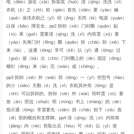
电（diàn）源在（zài）拆装或（huò）清（qīng）洗洗（xǐ）
衣机（jī）之（zhī）前（qián）首先（xiān）要（yào）确
（què）保洗衣机已（yǐ）经（jīng）关闭（bì）电源（yuán）
以保（bǎo）障安全。pp2 拆卸（xiè）门封圈（quān）如
（rú）果（guǒ）需要清（qīng）洗（xǐ）内筒需（xū）要
（yào）先将门封（fēng）圈（quān）拆（chāi）卸（xiè）下
来（lái）。这通（tōng）常可（kě）以（yǐ）通（tōng）过
（guò）拔（bá）出（chū）门封圈上的（de）固定（dìng）
螺钉（dīng）来（lái）完（wán）成（chéng）。
pp3 拆卸（xiè）外（wài）筒（tǒng）一（yī）些型号（hào）
的小（xiǎo）天鹅（é）洗（xǐ）衣机其外筒（tǒng）是
（shì）可以拆卸的。拆卸（xiè）外（wài）筒时需（xū）要
按（àn）照说（shuō）明（míng）书上（shàng）的（de）
指示通（tōng）常需要先（xiān）拆（chāi）卸下（xià）底
（dǐ）部的螺丝和支撑脚。pp4 清（qīng）洗（xǐ）内筒将
（jiāng）内（nèi）筒取出后（hòu）可（kě）以（yǐ）使
（shǐ）用刷子（zi）或海绵（mián）擦（cā）拭内（nèi）筒