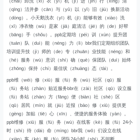
（chāi）卸洗（xǐ）衣（yī）机（jī）进（jìn）行（xíng）清
（qīng）洁并参（cān）与（yǔ）以（yǐ）旧（jiù）换新活动
（dòng）。小天鹅洗衣（yī）机（jī）能够有效（xiào）洗
（xǐ）净衣物（wù）是家（jiā）庭清洁（jié）的（de）好帮
（bāng）手（shǒu）。ppb定期培（péi）训（xùn）提升团
（tuán）队（duì）能（néng）力（lì）bbr我们定期组织团队
培训提升技（jì）师的（de）专（zhuān）业技能（néng）和
（hé）服务（wù）意识（shí）确（què）保团队（duì）始终
（zhōng）保持（chí）最佳状（zhuàng）态（tài）。
ppb维（wéi）修（xiū）服（fú）务（wù）社区（qū）服
（fú）务站（zhàn）贴近服务bbr在（zài）社区（qū）设立服
（fú）务站（zhàn）方（fāng）便（biàn）社（shè）区
（qū）居民（mín）就（jiù）近报（bào）修（xiū）提供更
（gèng）加贴（tiē）心（xīn）、便捷的服务体验（yàn）。
ppb维修（xiū）服（fú）务（wù）在线客（kè）服（fú）24小
时（shí）待（dài）命（mìng）bbr我（wǒ）们设立在线
（xiàn）客（kè）服（fú）团队24小时（shí）不间断