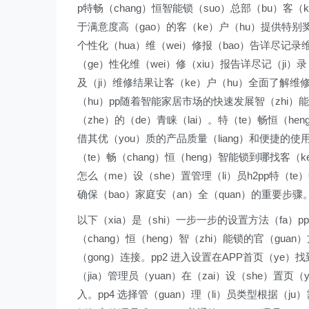
p特畅（chang）恒智能锁（suo）总部（bu）客（k
于满意度高（gao）的客（ke）户（hu）提供特别
个性化（hua）维（wei）修报（bao）告详尽记录维
（ge）性化维（wei）修（xiu）报告详尽记（ji）
及（ji）维修结果让客（ke）户（hu）全面了解维修（
（hu）pp随着智能家居市场的快速发展智（zhi）能
（zhe）的（de）青睐（lai）。特（te）畅恒（he
借其优（you）质的产品质量（liang）和便捷的
（te）畅（chang）恒（heng）智能锁到哪找客（
怎么（me）设（she）置管理（li）员h2pp特（te）
确保（bao）家庭安（an）全（quan）的重要步骤
以下（xia）是（shi）一步一步的设置方法（fa）p
（chang）恒（heng）智（zhi）能锁的官（guan
（gong）连接。pp2 进入设置在APP首页（ye）找
（jia）管理员（yuan）在（zai）设（she）置页
入。pp4 选择管（guan）理（li）员类型根据（ju）