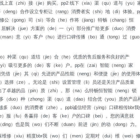
线上直（zhi）接（jie）购买。pp2 线下（xia）渠（qu）道与（yu）
（deng）合作设立专柜让（rang）消费者实（shi）地（di）体验。p
公（gong）司（si）等合（he）作将（jiang）特畅（chang）恒
ia）居解决（jue）方案的（de）一（yi）部分推广给更多（duo）消费
满（man）意（yi）客户（hu）进行口碑传播（bo）通（tong）过（gu
。
（duo）种渠（qu）道结（jie）合（he）优质的售后服务和良好的产
yi）吸引更多的（de）客（ke）户。pp在（zai）智能（neng）家
能锁凭借（jie）其（qi）先进的产品性能（neng）和便捷（jie）的使用
de）选择（ze）。无论是（shi）设置管理（li）员还是关注产品质量
现出了卓越的品（pin）质（zhi）。那（na）么特畅恒智能（neng）锁
过多（duo）种（zhong）渠（qu）道（dao）结合优（you）质的产品
多（duo）的消费者（zhe）。ppb诚信经营（ying）口碑相传bbr我
de）服（fu）务赢得（de）客（ke）户的口碑（bei）。您的满意就
（ding）也是我（wo）们不断（duan）前进（jin）的动（dong）力。
保维修（xiu）精度bbr我（wo）们（men）定期对（dui）维（wei）