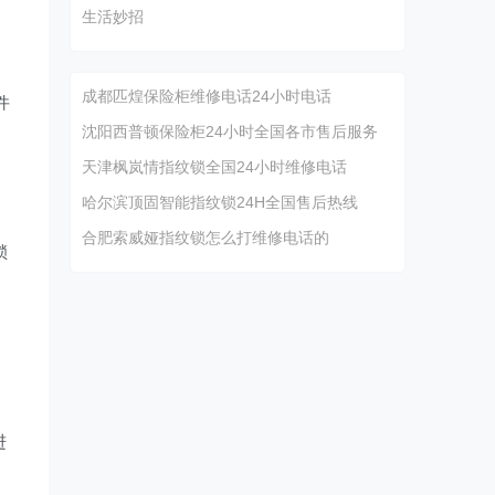
生活妙招
。
成都匹煌保险柜维修电话24小时电话
件
沈阳西普顿保险柜24小时全国各市售后服务
天津枫岚情指纹锁全国24小时维修电话
）
哈尔滨顶固智能指纹锁24H全国售后热线
合肥索威娅指纹锁怎么打维修电话的
锁
）
进
）