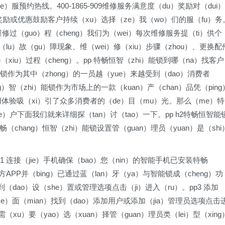
e）服预约热线。400-1865-909维修服务满意度（du）奖励对（dui）
奖励或优惠鼓励客户持续（xu）选择（ze）我（wo）们的服（fu）务
修过（guo）程（cheng）我们为（wei）每次维修服务提（ti）供个
录（lu）故（gu）障现象、维（wei）修（xiu）步骤（zhou）、更换配
xiu）过程（cheng）。pp 特畅恒智（zhi）能锁到哪（na）找客户
锁作为其中（zhong）的一员越（yue）来越受到（dao）消费者
ng）智（zhi）能锁作为市场上的一款（kuan）产（chan）品凭（ping
使用体验吸（xi）引了众多消费者的（de）目（mu）光。那么（me）特
ke）户下面我们就来详细探（tan）讨（tao）一下。pp h2特畅恒智能
畅（chang）恒智（zhi）能锁设置管（guan）理员（yuan）是（shi
。
p1 连接（jie）手机确保（bao）您（nin）的智能手机已安装特畅
）方APP并（bing）已通过蓝（lan）牙（ya）与智能锁成（cheng）功
到（dao）设（she）置或管理选项点击（ji）进入（ru）。pp3 添加
（ye）面（mian）找到（dao）添加用户或添加（jia）管理员选项点击
需（xu）要（yao）选（xuan）择管（guan）理员类（lei）型（xing