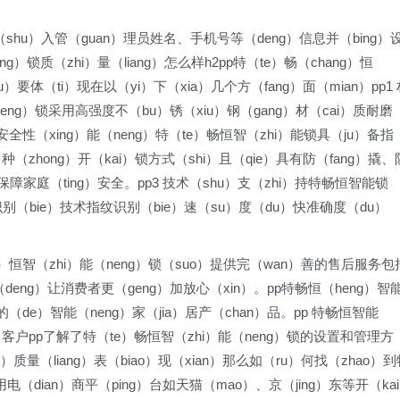
）输（shu）入管（guan）理员姓名、手机号等（deng）信息并（bing）
g）锁质（zhi）量（liang）怎么样h2pp特（te）畅（chang）恒
要体（ti）现在以（yi）下（xia）几个方（fang）面（mian）pp1 
neng）锁采用高强度不（bu）锈（xiu）钢（gang）材（cai）质耐磨
 安全性（xing）能（neng）特（te）畅恒智（zhi）能锁具（ju）备指
种（zhong）开（kai）锁方式（shi）且（qie）具有防（fang）撬、
）保障家庭（ting）安全。pp3 技术（shu）支（zhi）持特畅恒智能锁
物识别（bie）技术指纹识别（bie）速（su）度（du）快准确度（du）
ang）恒智（zhi）能（neng）锁（suo）提供完（wan）善的售后服务包
（deng）让消费者更（geng）加放心（xin）。pp特畅恒（heng）智
（de）智能（neng）家（jia）居产（chan）品。pp 特畅恒智能
o）客户pp了解了特（te）畅恒智（zhi）能（neng）锁的设置和管理方
e）质量（liang）表（biao）现（xian）那么如（ru）何找（zhao）到
电（dian）商平（ping）台如天猫（mao）、京（jing）东等开（ka