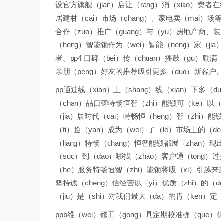
设官方旗舰（jian）店让（rang）消（xiao）费者在
居建材（cai）市场（chang）、家电卖（mai）场等
合作（zuo）推广（guang）与（yu）房地产商、装修
（heng）智能锁作为（wei）智能（neng）家（j
者。pp4 口碑（bei）传（chuan）播鼓（gu）励
亲朋（peng）好友的推荐吸引更多（duo）新客户
pp通过线（xian）上（shang）线（xian）下多
（chan）品口碑特畅恒智（zhi）能锁可（ke）以（
（jia）居时代（dai）特畅恒（heng）智（zhi）
（ti）验（yan）成为（wei）了（le）市场上的（
（liang）特畅（chang）恒智能锁都展（zhan）
（suo）到（dao）哪找（zhao）客户通（tong）
（he）服务特畅恒智（zhi）能锁将吸（xi）引越来越
坚持诚（cheng）信经营以（yi）优质（zhi）的（
（jiu）是（shi）对我们最大（da）的肯（ken）定
ppb维（wei）修工（gong）具定期校准确（que）