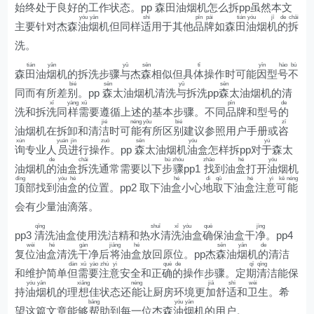
始
终处于良好
的
工作状态。pp
森
田
油烟机怎
么
拆pp
虽
然
本文
yóu
yān
shì
pǐn
pái
tián
yóu
jī
de
chāi
主要针对杰森
油
烟
机但同样
适
用于其他
品
牌
如森
田
油
烟
机
的
拆
洗。
tián
yān
yǔ
sēn
tǐ
yīn
hào
bù
森
田
油
烟
机的拆洗步骤
与
杰
森
相似但具
体
操作时可能
因
型
号
不
bié
sēn
yǔ
sēn
同而有所差
别
。pp
森
太油烟机清洗
与
拆洗pp
森
太油烟机的清
xǐ
yàng
xū
pǐn
de
洗和拆
洗
同
样
需
要遵循上述的基本步骤。不同
品
牌和型号
的
jié
néng
yǒu
bié
zī
油烟机在拆卸和清
洁
时可
能
有
所区
别
建议参照用户手册或
咨
xún
yuán
jìn
zuò
sēn
yóu
yú
询
专业人
员
进
行操
作
。pp
森
太油烟机
油
盒怎样拆pp对
于
森太
de
chāi
bù
zhòu
zhǎo
hé
yóu
油烟机
的
油盒
拆
洗通常需要以下
步
骤
pp1
找
到油
盒
打开
油
烟机
dǐng
yóu
hé
hé
dì
qǔ
hé
yì
kě
néng
顶
部找到
油
盒
的位置。pp2 取下油
盒
小心
地
取
下油
盒
注
意
可
能
会有少量油滴落。
qīng
shuǐ
xǐ
yóu
què
jìng
pp3
清
洗油盒使用洗洁精和热
水
清
洗
油
盒
确
保油盒干
净
。pp4
wèi
hé
gàn
jiāng
hé
sēn
yān
de
复
位
油
盒
清洗
干
净后
将
油
盒
放回原位。pp杰
森
油
烟
机
的
清洁
dàn
xū
yào
zhù
yì
què
de
qī
qīng
和维护简单
但
需
要
注
意
安全和正
确
的
操作步骤。定
期
清
洁能保
yóu
yān
xiǎng
néng
jiā
shì
wèi
持
油
烟
机的理
想
佳状态还
能
让厨房环境更
加
舒
适
和
卫
生。希
bāng
yóu
yān
望这篇文章能够
帮
助到每一位杰森
油
烟
机的用户。