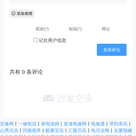
添加表情
记住用户信息
共有
0
条评论
沙发空余
安修网
丨
一修电说
丨
家电保姆
丨
家速电修网
丨
电修通
丨
琴韵章讯
丨
山秀北讯
丨
同微观界
丨
酷聚宝讯
丨
汇聚贝讯
丨
电月达网
丨
友夏颐械