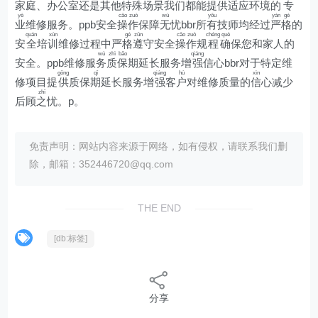
家庭、
办
公室还
是
其
他
特
殊场景
我
们都能提供适应环境
的
专
yè
cāo
zuò
wú
yǒu
yán
gé
业
维修服务。ppb安全
操
作
保障
无
忧bbr所
有
技师均经过
严
格
的
quán
xùn
gé
zūn
cāo
zuò
chéng
què
安
全
培
训
维修过程中严
格
遵
守安全
操
作
规
程
确
保您和家人的
wù
zhì
bǎo
qiáng
安全。ppb维修服
务
质
保
期延长服务增
强
信心bbr对于特定维
gōng
qī
qiáng
hù
xìn
修项目提
供
质保
期
延长服务增
强
客
户
对维修质量的
信
心减少
zhī
后顾
之
忧。p。
免责声明：网站内容来源于网络，如有侵权，请联系我们删
除，邮箱：352446720@qq.com
THE END
[db:标签]
分享