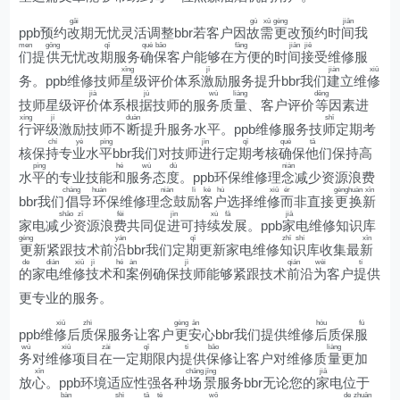
gǎi
gù
xū
gèng
jiān
ppb预约
改
期无忧灵活调整bbr若客户因
故
需
更
改预约时
间
我
men
gōng
qī
què
bǎo
fāng
jiān
jiē
们
提
供
无忧改
期
服务
确
保
客户能够在
方
便的时
间
接
受维修服
xīng
jī
jiàn
xiū
务。ppb维修技师
星
级评价体系
激
励服务提升bbr我们
建
立维
修
jià
jù
wù
liàng
děng
技师星级评
价
体系根
据
技师的服
务
质
量
、客户评价
等
因素进
xíng
jí
duàn
shī
行
评
级
激励技师不
断
提升服务水平。ppb维修服务技
师
定期考
chí
yè
píng
jìn
qī
què
tā
核保
持
专
业
水
平
bbr我们对技师
进
行定
期
考核
确
保
他
们保持高
píng
hé
wù
dù
niàn
水
平
的专业技能
和
服
务
态
度
。ppb环保维修理
念
减少资源浪费
chàng
huán
niàn
lì
kè
hù
xiū
ér
gèng
huàn
xīn
bbr我们
倡
导
环
保维修理
念
鼓
励
客
户
选择维
修
而
非直接
更
换
新
shǎo
zī
fèi
jìn
xù
fā
jiā
家电减
少
资
源浪
费
共同促
进
可持
续
发
展。ppb
家
电维修知识库
gèng
yán
qī
zhī
shí
xīn
更
新紧跟技术前
沿
bbr我们定
期
更新家电维修
知
识
库收集最
新
de
diàn
xiū
jì
hé
àn
jì
qián
wèi
tí
的
家
电
维
修
技
术
和
案
例确保
技
师能够紧跟技术
前
沿
为
客户
提
供
更专业的服务。
xiū
zhì
gèng
ān
hòu
fú
ppb维
修
后
质
保服务让客户
更
安
心bbr我们提供维修
后
质保
服
wù
xiū
zài
qī
tí
bǎo
liàng
务
对维
修
项目
在
一定
期
限内
提
供
保
修让客户对维修质
量
更加
xīn
chǎng
jǐng
jiā
放
心
。ppb环境适应性强各种
场
景
服务bbr无论您的
家
电位于
bàn
shì
tā
tè
wǒ
de
zhuān