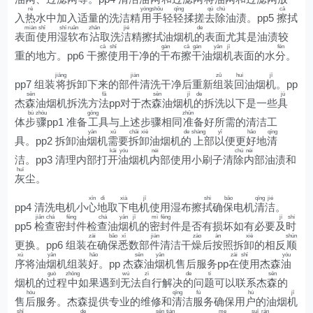
rè
yòng
shǒu
qīng
qù
chú
cā
入
热
水中加入适量的洗洁精
用
手
轻
轻
揉搓
去
除
油渍。pp5
擦
拭
miàn
shǐ
shī
ruǎn
zhān
jié
de
表
面
使
用
湿
软
布
沾
取洗
洁
精擦拭油烟机
的
表面尤其是油渍较
cā
shǐ
gàn
cā
gàn
yān
jī
fēn
重的地方。pp6 干
擦
使
用干净的
干
布
擦
干
油
烟
机
表面的水
分
。
jiāng
jiàn
zǔ
huí
jī
pp7 组装
将
拆卸下来的部
件
清洗干净后重新
组
装
回
油烟
机
。pp
sēn
fǎ
sēn
jī
de
jù
杰
森
油烟机拆洗方
法
pp对于杰
森
油烟
机
的
拆洗以下是一些
具
bù
zhòu
gōng
zhǔn
体
步
骤
pp1 准备
工
具与上述步骤相同
准
备好所需的清洁工
yān
xū
chāi
xiè
de
shàng
yǐ
hǎo
qīng
具。pp2 拆卸油
烟
机
需
要
拆
卸
油烟机
的
上
部
以
便更
好
地
清
kāi
yóu
nèi
chú
nèi
洁。pp3 清理内部打
开
油
烟机
内
部使用小刷子清
除
内
部油渍和
huī
灰
尘。
xīn
dì
xià
jī
shì
bǎo
qīng
jié
pp4 清洗电机小
心
地
取
下
电
机
使用湿布擦
拭
确
保
电机
清
洁
。
jiǎn
chá
fēng
chá
yān
jī
mì
fēng
jí
shí
pp5
检
查
密
封
件检
查
油
烟
机
的
密
封
件是否有损坏如有必要
及
时
zài
bǎo
xī
jiàn
zào
àn
xiè
shùn
更换。pp6 组装
在
确
保
悉
数部
件
清洁干
燥
后
按
照拆
卸
的相反
顺
xù
yān
hǎo
sēn
yān
zài
shǐ
yóu
序
将油
烟
机组装
好
。pp 杰
森
油
烟
机售后服务pp
在
使
用杰森
油
guò
zhōng
wú
zì
de
tí
sēn
烟机的
过
程
中
如果遇到
无
法
自
行解决
的
问
题
可以联系杰
森
的
hòu
qīng
fú
hù
jī
售
后
服务。杰森提供专业的维修和
清
洁
服
务确保用
户
的油烟
机
shǐ
de
sēn
tián
me
suī
rán