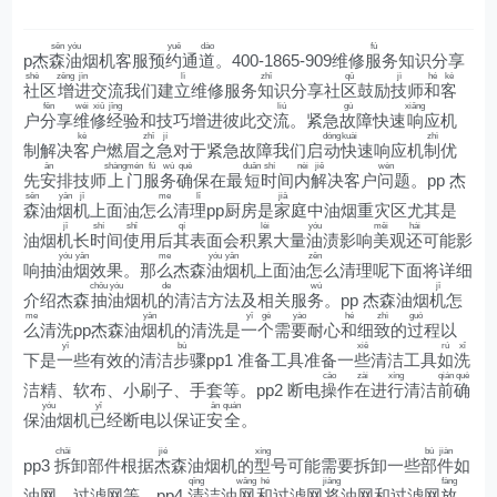
sēn
yóu
yuē
dào
fú
p杰
森
油
烟机客服预
约
通
道
。400-1865-909维修
服
务知识分享
shè
zēng
jìn
lì
zhī
qū
jì
hé
kè
社
区
增
进
交流我们建
立
维修服务
知
识分享社
区
鼓励
技
师
和
客
fēn
wéi
xiū
jīng
liú
gù
xiǎng
户
分
享
维
修
经
验和技巧增进彼此交
流
。紧急
故
障快速
响
应机
kè
zhī
jí
dòng
kuài
zhì
制解决
客
户燃眉
之
急
对于紧急故障我们启
动
快
速响应机
制
优
ān
shàng
mén
fú
wù
què
duǎn
shí
nèi
jiě
wèn
先
安
排技师
上
门
服
务
确
保在最
短
时
间
内
解
决客户
问
题。pp 杰
sēn
yān
jī
me
lǐ
jiā
森
油
烟
机
上面油怎
么
清
理
pp厨房是
家
庭中油烟重灾区尤其是
jī
shí
shǐ
qí
lèi
yóu
měi
hái
油烟
机
长
时
间
使
用后
其
表面会积
累
大量
油
渍影响
美
观
还
可能影
yóu
yān
me
yóu
yān
zěn
响抽
油
烟
效果。那
么
杰森
油
烟
机上面油
怎
么清理呢下面将详细
chōu
yóu
de
wù
jī
介绍杰森
抽
油
烟机
的
清洁方法及相关服
务
。pp 杰森油烟
机
怎
me
yān
yī
gè
yào
hé
zhì
guò
么
清洗pp杰森油
烟
机的清洗是
一
个
需
要
耐心
和
细
致
的
过
程以
yī
bù
xiē
rú
xǐ
下是
一
些有效的清洁
步
骤pp1 准备工具准备一
些
清洁工具
如
洗
cāo
zài
xíng
qián
què
洁精、软布、小刷子、手套等。pp2 断电
操
作
在
进
行
清洁
前
确
yóu
yǐ
ān
quán
保
油
烟机
已
经断电以保证
安
全
。
chāi
jié
xíng
bù
jiàn
pp3
拆
卸部件根据
杰
森油烟机的
型
号可能需要拆卸一些
部
件
如
qīng
wǎng
hé
jiāng
fàng
油网、过滤网等。pp4
清
洁油
网
和
过滤网
将
油网和过滤网
放