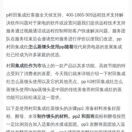
p村田集成灶客服全天候支持。400-1865-909远程技术支持解
决软件问题对于家电的软件或设置问题我们提供远程技术支持
服务通过视频通话或远程控制帮助客户快速解决问题。服务团
队在服务结束后会邀请您对服务进行评价以便我们改进。pp
村田集成灶
怎么蒸馒头使用pp随着
现代厨房电器的发展集成
灶已经成为许多家庭的优选。
村
田集成灶作为市
场上的一款产品以其多功能、高效节能的特
点受到了消费者的喜爱。今天我们就来详细介绍一下村田集成
灶怎么蒸馒头使用以及它的其他亮点。pp h3村田集成灶怎么
蒸馒头使用h3pp蒸馒头是中国的传统美食而村田集成灶的蒸
功能可以轻松满足这一需求。
以下是使用村田集成灶蒸馒头的步骤pp1 准备材料准备好面
粉、酵母、水等
制作馒头的材料。pp2 和面将
面粉和酵母按照
一定比例混合加入适量的水揉成面团。pp3 发酵将面团放入温