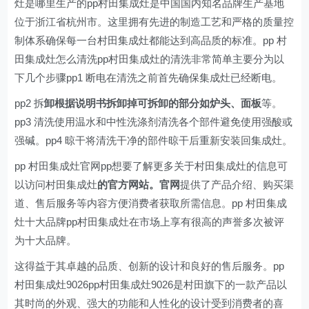
灶是哪里生产的pp村田集成灶是中国国内知名品牌生产基地
位于浙江省杭州市。这里拥有先进的制造工艺和严格的质量控
制体系确保每一台村田集成灶都能达到高品质的标准。pp 村
田集成灶怎么清洗pp村田集成灶的清洗非常简单主要分为以
下几个步骤pp1 断电在清洗之前首先确保集成灶已经断电。
pp2 拆
卸根据说明书拆卸掉可拆卸的部分如炉头、面板
等。
pp3 清洗使用温水和中性洗涤剂清洗各个部件避免使用强酸或
强碱。pp4 晾干将清洗干净的部件晾干后重新安装回集成灶。
pp 村田集成灶官网pp想要了解更多关于村田集成灶的信息可
以访问村田集成灶
的官方网站。官网
提供了产品介绍、购买渠
道、售后服务等内容方便消费者获取所需信息。pp 村田集成
灶十大品牌pp村田集成灶在市场上享有很高的声誉多次被评
为十大品牌。
这得益于其卓越的品质、创新的设计和良好的售后服务。pp
村田集成灶9026pp村田集成灶9026是村田旗下的一款产品以
其时尚的外观、强大的功能和人性化的设计受到消费者的喜