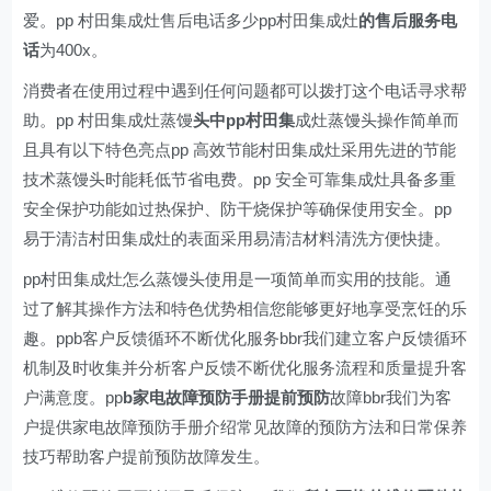
爱。pp 村田集成灶售后电话多少pp村田集成灶
的售后服务电
话
为400x。
消费者在使用过程中遇到任何问题都可以拨打这个电话寻求帮
助。pp 村田集成灶蒸馒
头中pp村田集
成灶蒸馒头操作简单而
且具有以下特色亮点pp 高效节能村田集成灶采用先进的节能
技术蒸馒头时能耗低节省电费。pp 安全可靠集成灶具备多重
安全保护功能如过热保护、防干烧保护等确保使用安全。pp
易于清洁村田集成灶的表面采用易清洁材料清洗方便快捷。
pp村田集成灶怎么蒸馒头使用是一项简单而实用的技能。通
过了解其操作方法和特色优势相信您能够更好地享受烹饪的乐
趣。ppb客户反馈循环不断优化服务bbr我们建立客户反馈循环
机制及时收集并分析客户反馈不断优化服务流程和质量提升客
户满意度。pp
b家电故障预防手册提前预防
故障bbr我们为客
户提供家电故障预防手册介绍常见故障的预防方法和日常保养
技巧帮助客户提前预防故障发生。