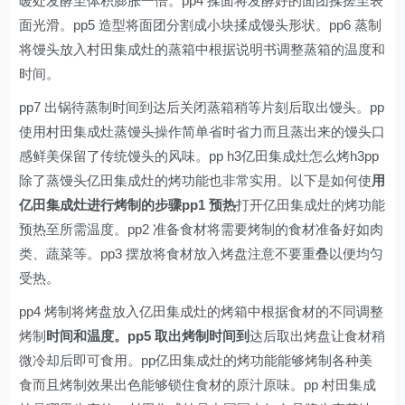
暖处发酵至体积膨胀一倍。pp4 揉面将发酵好的面团揉搓至表
面光滑。pp5 造型将面团分割成小块揉成馒头形状。pp6 蒸制
将馒头放入村田集成灶的蒸箱中根据说明书调整蒸箱的温度和
时间。
pp7 出锅待蒸制时间到达后关闭蒸箱稍等片刻后取出馒头。pp
使用村田集成灶蒸馒头操作简单省时省力而且蒸出来的馒头口
感鲜美保留了传统馒头的风味。pp h3亿田集成灶怎么烤h3pp
除了蒸馒头亿田集成灶的烤功能也非常实用。以下是如何使
用
亿田集成灶进行烤制的步骤pp1 预热
打开亿田集成灶的烤功能
预热至所需温度。pp2 准备食材将需要烤制的食材准备好如肉
类、蔬菜等。pp3 摆放将食材放入烤盘注意不要重叠以便均匀
受热。
pp4 烤制将烤盘放入亿田集成灶的烤箱中根据食材的不同调整
烤制
时间和温度。pp5 取出烤制时间到
达后取出烤盘让食材稍
微冷却后即可食用。pp亿田集成灶的烤功能能够烤制各种美
食而且烤制效果出色能够锁住食材的原汁原味。pp 村田集成