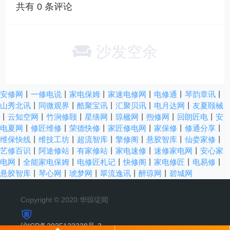
共有
0
条评论
沙发空余
安修网
丨
一修电说
丨
家电保姆
丨
家速电修网
丨
电修通
丨
琴韵章讯
丨
山秀北讯
丨
同微观界
丨
酷聚宝讯
丨
汇聚贝讯
丨
电月达网
丨
友夏颐械
丨
云知空网
丨
竹涧修颐
丨
星缮网
丨
琼楹网
丨
煦修网
丨
回朗匠电
丨
安
电夏网
丨
修匠维修
丨
荣德快修
丨
家匠修电网
丨
家保修
丨
修通分享
丨
维保快线
丨
维技工坊
丨
超流智库
丨
擎修阁
丨
悬胶智库
丨
仙娄家修
丨
艺修百识
丨
阿途修站
丨
有家修站
丨
家电速修
丨
速修家电网
丨
安心家
电网
丨
全能家电保姆
丨
电修匠札记
丨
快修阁
丨
家电修匠
丨
电易修
丨
悬胶智库
丨
琴心网
丨
琥梦网
丨
翠流逸讯
丨
醉琼网
丨
碧城网
Copyright © 2020 华琼绽闻
沪ICP备2025123328号-3