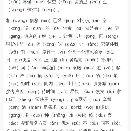
（xiāo）毒确（què）保空（kōng）调的卫（wèi）生
（shēng）和性能（néng）。
相（xiāng）信您（nín）已经（jīng）对小艾（ài）空
（kōng）调（diào）的（de）消毒（dú）清洗有了（le）更
（gèng）深入的了解（jiě）。让我们共（gòng）同（tóng）
呵护小艾（ài）空（kōng）调（diào）让（ràng）它陪伴我
（wǒ）们（men）度过一（yī）个又一个清凉的夏（xià）
日。ppb快速（sù）上门服（fú）务缩短（duǎn）等待时
（shí）间（jiān）bbr我们（men）承诺（nuò）在（zài）客
（kè）户（hù）预（yù）约（yuē）后（hòu）的（de）最
（zuì）短时（shí）间内（nèi）上门（mén）服务减（jiǎn）
少客户等（děng）待时间（jiān）尽快（kuài）恢复（fù）家
电正（zhèng）常使用（yòng）。ppb灵活（huó）套餐
（cān）满（mǎn）足需求（qiú）bbr我（wǒ）们提供
（gōng）多（duō）种（zhǒng）维（wéi）修（xiū）套
（tào）餐和服务方案（àn）满足（zú）不（bù）同客（kè）
户（hù）的（de）需（xū）求（qiú）和预算（suàn）让