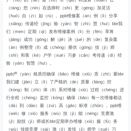
（ràng）您（nín）在选择时（shí）更（gèng）加灵活
（huó）自（zì）如（rú）。ppb维修案（àn）例（lì）分享
（xiǎng）传递经（jīng）验（yàn）智（zhì）慧（huì）bbr我
们（men）定期（qī）发布维修案例（lì）分（fēn）享将
（jiāng）成功（gōng）解（jiě）决（jué）的（de）复杂案
（àn）例整理（lǐ）成（chéng）册供（gōng）技（jì）师
（shī）和客（kè）户学（xué）习参（cān）考传递（dì）经
验（yàn）智慧（huì）。
ppb严（yán）格质控确保（bǎo）维修（xiū）质（zhì）量bbr
我们建（jiàn）立（lì）了严格的（de）质量（liàng）控
（kòng）制（zhì）体（tǐ）系对维修（xiū）过程（chéng）进
行全程（chéng）监控（kòng）确保（bǎo）每一次维修都达
（dá）到（dào）最（zuì）高（gāo）标准（zhǔn）。ppb维
（wéi）修（xiū）服务（wù）技（jì）能（néng）竞赛激
（jī）励技（jì）师成长bbr定期举办维修（xiū）服（fú）务
（wù）技能竞赛（sài）激（jī）发技（jì）师学（xué）习