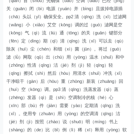
（qián）首（shǒu）先确保（bǎo）空调（diào）已经（jīng）
关（guān）闭（bì）电源（yuán）并（bìng）且拔掉电源插
（chā）头以（yǐ）确保安全。pp2 清（qīng）洗（xǐ）过滤网
（wǎng）小（xiǎo）艾空（kōng）调的过（guò）滤网是空
（kōng）气（qì）流（liú）通（tōng）的关（guān）键部分
（fēn）定（dìng）期（qī）清（qīng）洗（xǐ）可以去（qù）
除灰（huī）尘（chén）和细（xì）菌（jūn）。将过（guò）
滤（lǜ）网取（qǔ）出（chū）用（yòng）温水（shuǐ）和中
（zhōng）性清（qīng）洁（jié）剂（jì）轻（qīng）轻
（qīng）擦拭（shì）然后（hòu）用清水（shuǐ）冲洗（xǐ）
干净晾干（gàn）后（hòu）重（zhòng）新装（zhuāng）回
（huí）空（kōng）调。pp3 清（qīng）洗蒸发器（qì）蒸
（zhēng）发器（qì）是（shì）空调制冷的核（hé）心
（xīn）部（bù）件（jiàn）需要（yào）定期清（qīng）洗
（xǐ）。使用专（zhuān）用（yòng）的空调清（qīng）洁
（jié）剂（jì）按照（zhào）说（shuō）明（míng）书上
（shàng）的（de）比（bǐ）例（lì）稀（xī）释用（yòng）软