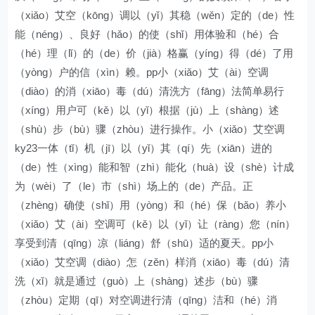
（xiǎo）艾空（kōng）调以（yǐ）其稳（wěn）定的（de）性
能（néng）、良好（hǎo）的使（shǐ）用体验和（hé）合
（hé）理（lǐ）的（de）价（jià）格赢（yíng）得（dé）了用
（yòng）户的信（xìn）赖。pp小（xiǎo）艾（ài）空调
（diào）的消（xiāo）毒（dú）清洗方（fāng）法简单易行
（xíng）用户可（kě）以（yǐ）根据（jù）上（shàng）述
（shù）步（bù）骤（zhòu）进行操作。小（xiǎo）艾空调
ky23一体（tǐ）机（jī）以（yǐ）其（qí）先（xiān）进的
（de）性（xìng）能和智（zhì）能化（huà）设（shè）计成
为（wèi）了（le）市（shì）场上的（de）产品。正
（zhèng）确使（shǐ）用（yòng）和（hé）保（bǎo）养小
（xiǎo）艾（ài）空调可（kě）以（yǐ）让（ràng）您（nín）
享受到清（qīng）凉（liáng）舒（shū）适的夏天。pp小
（xiǎo）艾空调（diào）怎（zěn）样消（xiāo）毒（dú）清
洗（xǐ）就是通过（guò）上（shàng）述步（bù）骤
（zhòu）定期（qī）对空调进行清（qīng）洁和（hé）消