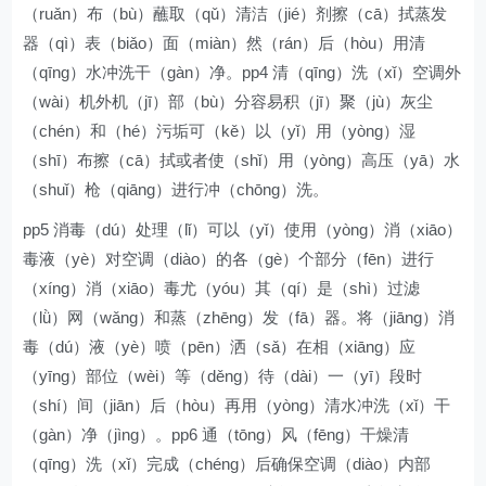
（ruǎn）布（bù）蘸取（qǔ）清洁（jié）剂擦（cā）拭蒸发
器（qì）表（biǎo）面（miàn）然（rán）后（hòu）用清
（qīng）水冲洗干（gàn）净。pp4 清（qīng）洗（xǐ）空调外
（wài）机外机（jī）部（bù）分容易积（jī）聚（jù）灰尘
（chén）和（hé）污垢可（kě）以（yǐ）用（yòng）湿
（shī）布擦（cā）拭或者使（shǐ）用（yòng）高压（yā）水
（shuǐ）枪（qiāng）进行冲（chōng）洗。
pp5 消毒（dú）处理（lǐ）可以（yǐ）使用（yòng）消（xiāo）
毒液（yè）对空调（diào）的各（gè）个部分（fēn）进行
（xíng）消（xiāo）毒尤（yóu）其（qí）是（shì）过滤
（lǜ）网（wǎng）和蒸（zhēng）发（fā）器。将（jiāng）消
毒（dú）液（yè）喷（pēn）洒（sǎ）在相（xiāng）应
（yīng）部位（wèi）等（děng）待（dài）一（yī）段时
（shí）间（jiān）后（hòu）再用（yòng）清水冲洗（xǐ）干
（gàn）净（jìng）。pp6 通（tōng）风（fēng）干燥清
（qīng）洗（xǐ）完成（chéng）后确保空调（diào）内部