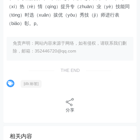
（xí）热（rè）情（qíng）提升专（zhuān）业（yè）技能同
（tóng）时选（xuǎn）拔优（yōu）秀技（jì）师进行表
（biǎo）彰。p。
免责声明：网站内容来源于网络，如有侵权，请联系我们删
除，邮箱：352446720@qq.com
THE END
[db:标签]
分享
相关内容