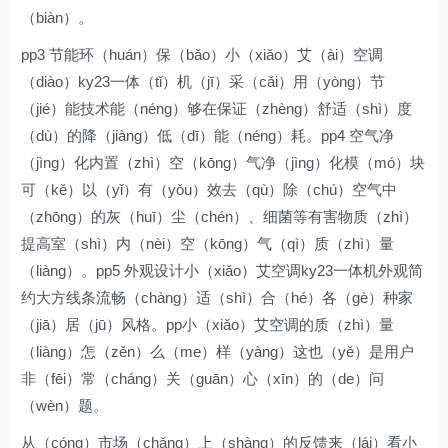
（biàn）。
pp3 节能环（huán）保（bǎo）小（xiǎo）艾（ài）空调
（diào）ky23一体（tǐ）机（jī）采（cǎi）用（yòng）节
（jié）能技术能（néng）够在保证（zhèng）舒适（shì）度
（dù）的降（jiàng）低（dī）能（néng）耗。pp4 空气净
（jìng）化内置（zhì）空（kōng）气净（jìng）化模（mó）块
可（kě）以（yǐ）有（yǒu）效去（qù）除（chú）空气中
（zhōng）的灰（huī）尘（chén）、细菌等有害物质（zhì）
提高室（shì）内（nèi）空（kōng）气（qì）质（zhì）量
（liàng）。pp5 外观设计小（xiǎo）艾空调ky23一体机外观简
约大方线条流畅（chàng）适（shì）合（hé）各（gè）种家
（jiā）居（jū）风格。pp小（xiǎo）艾空调的质（zhì）量
（liàng）怎（zěn）么（me）样（yàng）这也（yě）是用户
非（fēi）常（cháng）关（guān）心（xīn）的（de）问
（wèn）题。
从（cóng）市场（chǎng）上（shàng）的反馈来（lái）看小