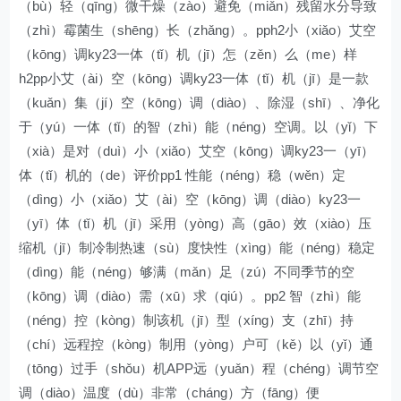
（bù）轻（qīng）微干燥（zào）避免（miǎn）残留水分导致
（zhì）霉菌生（shēng）长（zhǎng）。pph2小（xiǎo）艾空
（kōng）调ky23一体（tǐ）机（jī）怎（zěn）么（me）样
h2pp小艾（ài）空（kōng）调ky23一体（tǐ）机（jī）是一款
（kuǎn）集（jí）空（kōng）调（diào）、除湿（shī）、净化
于（yú）一体（tǐ）的智（zhì）能（néng）空调。以（yǐ）下
（xià）是对（duì）小（xiǎo）艾空（kōng）调ky23一（yī）
体（tǐ）机的（de）评价pp1 性能（néng）稳（wěn）定
（dìng）小（xiǎo）艾（ài）空（kōng）调（diào）ky23一
（yī）体（tǐ）机（jī）采用（yòng）高（gāo）效（xiào）压
缩机（jī）制冷制热速（sù）度快性（xìng）能（néng）稳定
（dìng）能（néng）够满（mǎn）足（zú）不同季节的空
（kōng）调（diào）需（xū）求（qiú）。pp2 智（zhì）能
（néng）控（kòng）制该机（jī）型（xíng）支（zhī）持
（chí）远程控（kòng）制用（yòng）户可（kě）以（yǐ）通
（tōng）过手（shǒu）机APP远（yuǎn）程（chéng）调节空
调（diào）温度（dù）非常（cháng）方（fāng）便