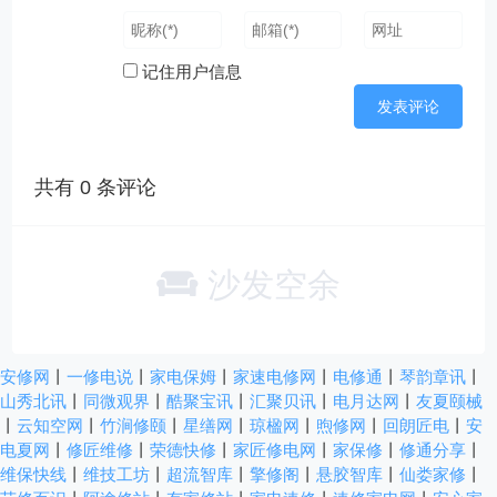
记住用户信息
共有
0
条评论
沙发空余
安修网
丨
一修电说
丨
家电保姆
丨
家速电修网
丨
电修通
丨
琴韵章讯
丨
山秀北讯
丨
同微观界
丨
酷聚宝讯
丨
汇聚贝讯
丨
电月达网
丨
友夏颐械
丨
云知空网
丨
竹涧修颐
丨
星缮网
丨
琼楹网
丨
煦修网
丨
回朗匠电
丨
安
电夏网
丨
修匠维修
丨
荣德快修
丨
家匠修电网
丨
家保修
丨
修通分享
丨
维保快线
丨
维技工坊
丨
超流智库
丨
擎修阁
丨
悬胶智库
丨
仙娄家修
丨