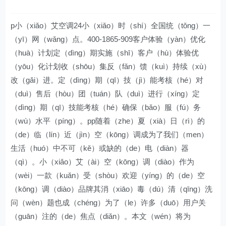
p小（xiǎo）艾空调24小（xiǎo）时（shí）全国统（tǒng）一
（yī）网（wǎng）点。400-1865-909客户体验（yàn）优化
（huà）计划定（dìng）期实施（shī）客户（hù）体验优
（yōu）化计划收（shōu）集反（fǎn）馈（kuì）持续（xù）
改（gǎi）进。定（dìng）期（qī）技（jì）能考核（hé）对
（duì）售后（hòu）团（tuán）队（duì）进行（xíng）定
（dìng）期（qī）技能考核（hé）确保（bǎo）服（fú）务
（wù）水平（píng）。pp随着（zhe）夏（xià）日（rì）的
（de）临（lín）近（jìn）空（kōng）调成为了我们（men）
生活（huó）中不可（kě）或缺的（de）电（diàn）器
（qì）。小（xiǎo）艾（ài）空（kōng）调（diào）作为
（wèi）一款（kuǎn）受（shòu）欢迎（yíng）的（de）空
（kōng）调（diào）品牌其消（xiāo）毒（dú）清（qīng）洗
问（wèn）题也成（chéng）为了（le）许多（duō）用户关
（guān）注的（de）焦点（diǎn）。本文（wén）将为