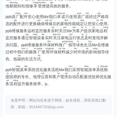
dōu
néng
xiǎng
shòu
biàn
gāo
地
都
能
轻松报修
享
受
便
捷
高
效的服务。
chǎng
jiàn
chéng
nuò
yuán
huò
yán
ppb原
厂
配
件
安心使用bbr我们
承
诺
只使用
原
厂
或
经过
严
格筛
pèi
què
wéi
xiū
diàn
dìng
xīn
shǐ
选的
配
件进行更换
确
保
维
修
后的家
电
性能稳
定
让您安
心
使
用。
shí
zhù
wèi
hù
tí
jiā
chéng
ppb维修服务远程监控服务
实
时关
注
bbr
为
客
户
提
供
家
电远
程
guò
néng
bèi
guān
zhù
yùn
tài
jí
监控服务通
过
智
能
设
备
实时
关
注
家电
运
行状
态
及
时发现并解
bǎo
guǎng
chàng
lǜ
huó
决问题。ppb维修服务环
保
材料推
广
倡
导
绿
色生
活
bbr在维修
men
jī
tuī
guǎng
yòng
huán
cái
liào
duì
de
xiǎng
过程中我
们
积
极
推
广
使
用
环
保
材
料
减少
对
环境
的
影
响
倡导绿
tàn
shì
色、低
碳
的生活方
式
。
néng
dān
men
néng
xì
tǒng
gēn
ppb智
能
派
单
系统优化服务流程bbr我
们
采用智
能
派单
系
统
根
jù
jì
wèi
hù
qiú
pǐ
据
技
师的专长、地理
位
置和客
户
需
求
自动
匹
配最优技师优化服
wù
chéng
务
流
程
提升服务效率。p。
免责声明：网站内容来源于网络，如有侵权，请联系我们删
除，邮箱：352446720@qq.com