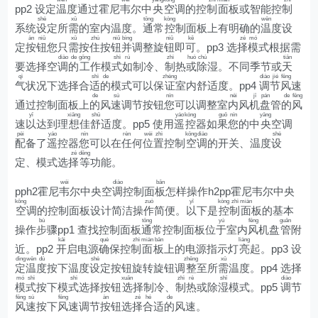
pp2 设定
温
度通过霍尼
韦
尔中
央
空
调的控
制
面
板或智能控
制
shè
xū
tōng
kòng
wēn
系统
设
定所
需
的室内温度。
通
常
控
制面板上有明确的
温
度设
àn
niǔ
xū
zhù
niǔ
bìng
niǔ
kě
zé
mó
定
按
钮
您只
需
按
住
按
钮
并
调整旋
钮
即
可
。pp3 选
择
模
式根据需
diào
de
gōng
shì
rú
zhì
huò
chú
tiān
要选择空
调
的
工
作模
式
如
制冷、
制
热
或
除
湿。不同季节或
天
qì
shì
de
zhèng
diào
jié
fēng
气
状况下选择合
适
的
模式可以保
证
室内舒适度。pp4
调
节
风
速
de
sù
nín
nèi
jī
pán
de
fēng
通过控制面板上
的
风
速
调节按钮
您
可以调整室
内
风
机
盘
管
的
风
yǐ
xiǎng
shū
yáo
kòng
guǒ
nín
yāng
速
以
达到理
想
佳
舒
适度。pp5 使用
遥
控
器如
果
您
的中
央
空调
pèi
yáo
nín
rèn
wèi
zhì
kōng
diào
shè
配
备了
遥
控器
您
可以在
任
何
位
置
控制
空
调
的开关、温度
设
zé
děng
定、模式选
择
等
功能。
wéi
diào
bǎn
pph2霍尼
韦
尔中央空
调
控制面
板
怎样操作h2pp霍尼韦尔中央
kōng
zuò
yǐ
kòng
zhì
miàn
空
调的控制面板设计简洁操
作
简便。
以
下是
控
制
面
板的基本
bù
tōng
yú
fēng
guǎn
操作
步
骤pp1 查找控制面板
通
常控制面板位
于
室内
风
机盘
管
附
kāi
què
zhì
miàn
bǎn
liàng
近。pp2
开
启电源
确
保控
制
面
板
上的电源指示灯
亮
起。pp3 设
dìng
wēn
dù
shè
zhěng
xū
定
温
度
按下温度
设
定按钮旋转旋钮调
整
至所
需
温度。pp4 选择
mó
shì
shì
xuǎn
zhì
rè
shī
diào
模
式
按下模
式
选择按钮
选
择制冷、
制
热
或除
湿
模式。pp5
调
节
fēng
sù
fēng
àn
zé
hé
de
风
速
按下
风
速调节
按
钮选
择
合
适
的
风速。