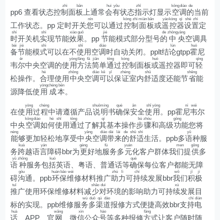
zhì
bǎn
huì
yǒu
zhǐ
kōng
diào
de
pp6 查看状态控
制
面
板
上通常
会
有
状态
指
示灯显示
空
调
的
当前
nín
kòng
zhì
miàn
bǎn
yáo
kòng
qì
shè
zhì
工作状态。pp 定时开关
您
可以通过
控
制
面
板
或
遥
控
器
设
置
定
shí
shí
xiào
guǒ
jié
de
zhōng
yāng
时
开关机
实
现节能
效
果
。pp
节
能模式部分型号
的
中
央
空调具
bèi
jié
shì
shǐ
diào
lùn
huò
备
节
能模
式
可以在不
使
用空
调
时自动关闭。pplt结
论
gtpp
霍
尼
ěr
yòng
fāng
fǎ
jiǎn
tōng
kòng
huò
qīng
韦
尔
中央空调的使
用
方
法
简
单
通
过
控
制面板
或
遥控器即可
轻
hé
zhōng
diào
kě
yǐ
zhèng
shū
shěng
松操作。
合
理使用
中
央空
调
可
以
保
证
室内
舒
适度还能节
省
能
yòng
chéng
běn
源降低使
用
成
本
。
yòng
chéng
shuō
míng
què
ān
shǐ
yòng
ní
wéi
在使
用
过
程
中请遵循产品
说
明
书
确
保
安
全
使
用
。pp霍
尼
韦
尔
kōng
diào
hé
shǐ
tōng
qí
bù
zhòu
gōng
中央
空
调
如
何
使
用
通
过了解
其
基本操作
步
骤
和高级
功
能您将
néng
yāng
diào
dài
lái
de
shū
shì
yǔ
能
够更加轻松地享受中
央
空
调
带
来
的
舒
适
生活。ppb多
语
种服
kuà
yán
gèng
fú
yuán
men
gōng
务
跨
越语
言
障碍bbr为
更
好地
服
务多
元
化客户群体我
们
提
供
多
yǔ
zhǒng
kuò
què
语
种
服务包
括
英语、粤语、普通话等
确
保每位客户都能无障
gōu
huán
bǎo
wéi
zhù
lì
chí
wǒ
jī
jí
碍
沟
通。ppb
环
保
维
修材料推广
助
力
可
持
续发展bbr
我
们
积
极
tuī
shǎo
duì
xù
推
广使用环保维修材料减
少
对
环境的影响助力可持
续
发展目
wù
duō
qú
dào
chí
diàn
标的实现。ppb维修服
务
多
渠
道
报修方式便捷高效bbr支
持
电
huà
wǎng
xìn
hào
fāng
话
、APP、官
网
、微
信
公众
号
等多种报修
方
式让客户随时随