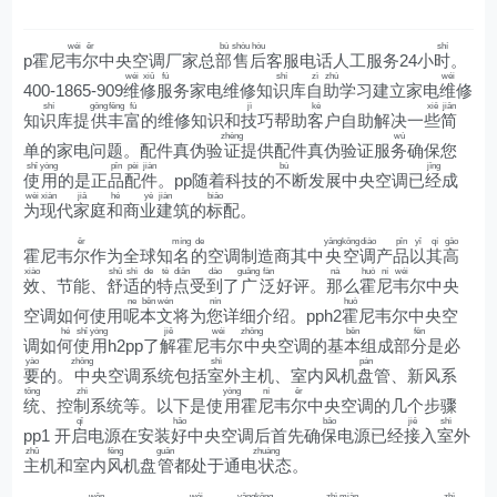
wéi
ěr
bù
shòu
hòu
shí
p霍尼
韦
尔
中央空调厂家总
部
售
后
客服电话人工服务24小
时
。
wéi
xiū
fú
shí
zì
zhù
wéi
400-1865-909
维
修
服
务家电维修知
识
库
自
助
学习建立家电
维
修
shí
gōng
fēng
fù
jì
kè
xiē
jiǎn
知
识
库提
供
丰
富
的维修知识和
技
巧帮助
客
户自助解决一
些
简
zhèng
wù
单的家电问题。配件真伪验
证
提供配件真伪验证服
务
确保您
shǐ
yòng
pǐn
pèi
jiàn
bù
jīng
使
用
的是正
品
配
件
。pp随着科技的
不
断发展中央空调已
经
成
wèi
xiàn
jiā
hé
yè
jiàn
biāo
为
现
代
家
庭
和
商
业
建
筑的
标
配。
ěr
míng
de
yāng
kōng
diào
pǐn
yǐ
qí
gāo
霍尼韦
尔
作为全球知
名
的
空调制造商其中
央
空
调
产
品
以
其
高
xiào
shū
shì
de
tè
diǎn
dào
guǎng
fàn
nà
huò
ní
wéi
效
、节能、
舒
适
的
特
点
受
到
了
广
泛
好评。
那
么
霍
尼
韦
尔中央
ne
běn
wén
nín
huò
空调如何使用
呢
本
文
将为
您
详细介绍。pph2
霍
尼韦尔中央空
hé
shǐ
yòng
jiě
wéi
zhōng
běn
fēn
调如
何
使
用
h2pp了
解
霍尼
韦
尔
中
央空调的基
本
组成部
分
是必
yào
zhōng
shì
pán
要
的。
中
央空调系统包括
室
外主机、室内风机
盘
管、新风系
tǒng
zhì
yòng
ní
ěr
统
、控
制
系统等。以下是使
用
霍
尼
韦
尔
中央空调的几个步骤
qǐ
hǎo
bǎo
jiē
shì
pp1 开
启
电源在安装
好
中央空调后首先确
保
电源已经
接
入
室
外
zhǔ
fēng
guǎn
zhuàng
主
机和室内
风
机盘
管
都处于通电
状
态。
wēn
wéi
yāng
kōng
zhì
miàn
zhì