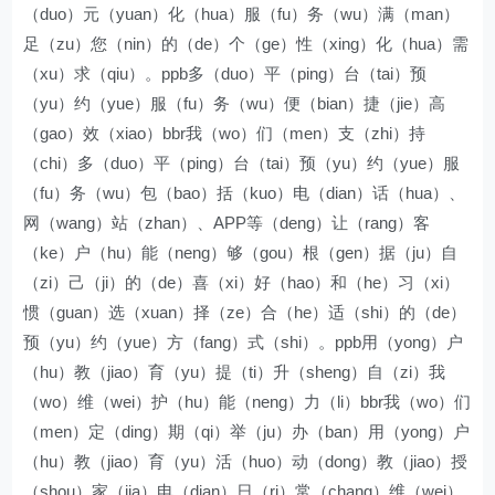
（duo）元（yuan）化（hua）服（fu）务（wu）满（man）
足（zu）您（nin）的（de）个（ge）性（xing）化（hua）需
（xu）求（qiu）。ppb多（duo）平（ping）台（tai）预
（yu）约（yue）服（fu）务（wu）便（bian）捷（jie）高
（gao）效（xiao）bbr我（wo）们（men）支（zhi）持
（chi）多（duo）平（ping）台（tai）预（yu）约（yue）服
（fu）务（wu）包（bao）括（kuo）电（dian）话（hua）、
网（wang）站（zhan）、APP等（deng）让（rang）客
（ke）户（hu）能（neng）够（gou）根（gen）据（ju）自
（zi）己（ji）的（de）喜（xi）好（hao）和（he）习（xi）
惯（guan）选（xuan）择（ze）合（he）适（shi）的（de）
预（yu）约（yue）方（fang）式（shi）。ppb用（yong）户
（hu）教（jiao）育（yu）提（ti）升（sheng）自（zi）我
（wo）维（wei）护（hu）能（neng）力（li）bbr我（wo）们
（men）定（ding）期（qi）举（ju）办（ban）用（yong）户
（hu）教（jiao）育（yu）活（huo）动（dong）教（jiao）授
（shou）家（jia）电（dian）日（ri）常（chang）维（wei）