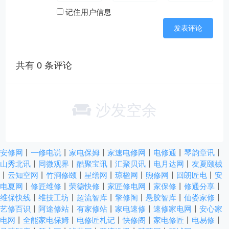
记住用户信息
共有
0
条评论
沙发空余
安修网
丨
一修电说
丨
家电保姆
丨
家速电修网
丨
电修通
丨
琴韵章讯
丨
山秀北讯
丨
同微观界
丨
酷聚宝讯
丨
汇聚贝讯
丨
电月达网
丨
友夏颐械
丨
云知空网
丨
竹涧修颐
丨
星缮网
丨
琼楹网
丨
煦修网
丨
回朗匠电
丨
安
电夏网
丨
修匠维修
丨
荣德快修
丨
家匠修电网
丨
家保修
丨
修通分享
丨
维保快线
丨
维技工坊
丨
超流智库
丨
擎修阁
丨
悬胶智库
丨
仙娄家修
丨
艺修百识
丨
阿途修站
丨
有家修站
丨
家电速修
丨
速修家电网
丨
安心家
电网
丨
全能家电保姆
丨
电修匠札记
丨
快修阁
丨
家电修匠
丨
电易修
丨