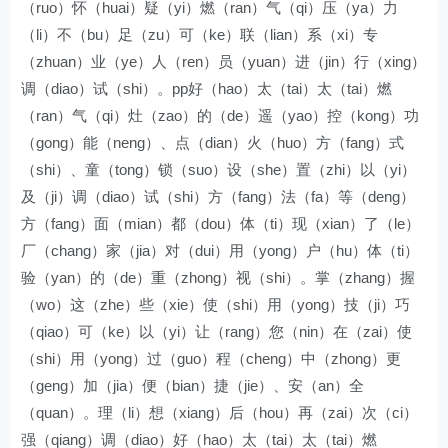
（ruo）怀（huai）疑（yi）燃（ran）气（qi）压（ya）力
（li）不（bu）足（zu）可（ke）联（lian）系（xi）专
（zhuan）业（ye）人（ren）员（yuan）进（jin）行（xing）
调（diao）试（shi）。pp好（hao）太（tai）太（tai）燃
（ran）气（qi）灶（zao）的（de）遥（yao）控（kong）功
（gong）能（neng）、点（dian）火（huo）方（fang）式
（shi）、童（tong）锁（suo）设（she）置（zhi）以（yi）
及（ji）调（diao）试（shi）方（fang）法（fa）等（deng）
方（fang）面（mian）都（dou）体（ti）现（xian）了（le）
厂（chang）家（jia）对（dui）用（yong）户（hu）体（ti）
验（yan）的（de）重（zhong）视（shi）。掌（zhang）握
（wo）这（zhe）些（xie）使（shi）用（yong）技（ji）巧
（qiao）可（ke）以（yi）让（rang）您（nin）在（zai）使
（shi）用（yong）过（guo）程（cheng）中（zhong）更
（geng）加（jia）便（bian）捷（jie）、安（an）全
（quan）。理（li）想（xiang）后（hou）再（zai）次（ci）
强（qiang）调（diao）好（hao）太（tai）太（tai）燃