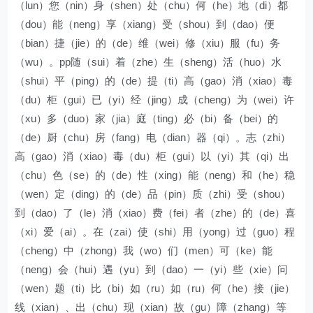
（lun）您（nin）身（shen）处（chu）何（he）地（di）都
（dou）能（neng）享（xiang）受（shou）到（dao）便
（bian）捷（jie）的（de）维（wei）修（xiu）服（fu）务
（wu）。pp随（sui）着（zhe）生（sheng）活（huo）水
（shui）平（ping）的（de）提（ti）高（gao）消（xiao）毒
（du）柜（gui）已（yi）经（jing）成（cheng）为（wei）许
（xu）多（duo）家（jia）庭（ting）必（bi）备（bei）的
（de）厨（chu）房（fang）电（dian）器（qi）。志（zhi）
高（gao）消（xiao）毒（du）柜（gui）以（yi）其（qi）出
（chu）色（se）的（de）性（xing）能（neng）和（he）稳
（wen）定（ding）的（de）品（pin）质（zhi）受（shou）
到（dao）了（le）消（xiao）费（fei）者（zhe）的（de）喜
（xi）爱（ai）。在（zai）使（shi）用（yong）过（guo）程
（cheng）中（zhong）我（wo）们（men）可（ke）能
（neng）会（hui）遇（yu）到（dao）一（yi）些（xie）问
（wen）题（ti）比（bi）如（ru）如（ru）何（he）接（jie）
线（xian）、出（chu）现（xian）故（gu）障（zhang）等