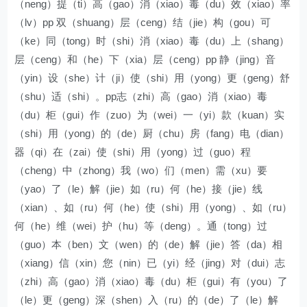
（neng）提（ti）高（gao）消（xiao）毒（du）效（xiao）率
（lv）pp 双（shuang）层（ceng）结（jie）构（gou）可
（ke）同（tong）时（shi）消（xiao）毒（du）上（shang）
层（ceng）和（he）下（xia）层（ceng）pp 静（jing）音
（yin）设（she）计（ji）使（shi）用（yong）更（geng）舒
（shu）适（shi）。pp志（zhi）高（gao）消（xiao）毒
（du）柜（gui）作（zuo）为（wei）一（yi）款（kuan）实
（shi）用（yong）的（de）厨（chu）房（fang）电（dian）
器（qi）在（zai）使（shi）用（yong）过（guo）程
（cheng）中（zhong）我（wo）们（men）需（xu）要
（yao）了（le）解（jie）如（ru）何（he）接（jie）线
（xian）、如（ru）何（he）使（shi）用（yong）、如（ru）
何（he）维（wei）护（hu）等（deng）。通（tong）过
（guo）本（ben）文（wen）的（de）解（jie）答（da）相
（xiang）信（xin）您（nin）已（yi）经（jing）对（dui）志
（zhi）高（gao）消（xiao）毒（du）柜（gui）有（you）了
（le）更（geng）深（shen）入（ru）的（de）了（le）解