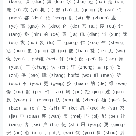
（kong）调（diao）漏（lou）水（shui）还（hai）是（shi）
洗（xi）衣（yi）机（ji）罢（ba）工（gong）我（wo）们
（men）都（dou）能（neng）以（yi）专（zhuan）业
（ye）高（gao）效（xiao）的（de）态（tai）度（du）让
（rang）您（nin）的（de）家（jia）电（dian）迅（xun）速
（su）恢（hui）复（fu）工（gong）作（zuo）生（sheng）
活（huo）更（geng）加（jia）便（bian）捷（jie）无（wu）
忧（you）。ppb维（wei）修（xiu）配（pei）件（jian）原
（yuan）厂（chang）认（ren）证（zheng）品（pin）质
（zhi）保（bao）障（zhang）bbr我（wo）们（men）所
（suo）有（you）更（geng）换（huan）的（de）维（wei）
修（xiu）配（pei）件（jian）均（jun）经（jing）过（guo）
原（yuan）厂（chang）认（ren）证（zheng）确（que）保
（bao）品（pin）质（zhi）可（ke）靠（kao）与（yu）家
（jia）电（dian）完（wan）美（mei）匹（pi）配（pei）让
（rang）客（ke）户（hu）使（shi）用（yong）更（geng）
安（an）心（xin）。ppb无（wu）忧（you）售（shou）后