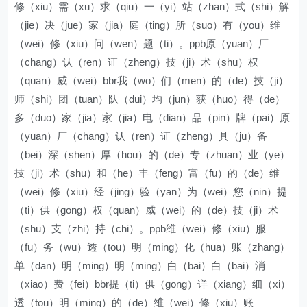
修（xiu）需（xu）求（qiu）一（yi）站（zhan）式（shi）解
（jie）决（jue）家（jia）庭（ting）所（suo）有（you）维
（wei）修（xiu）问（wen）题（ti）。ppb原（yuan）厂
（chang）认（ren）证（zheng）技（ji）术（shu）权
（quan）威（wei）bbr我（wo）们（men）的（de）技（ji）
师（shi）团（tuan）队（dui）均（jun）获（huo）得（de）
多（duo）家（jia）家（jia）电（dian）品（pin）牌（pai）原
（yuan）厂（chang）认（ren）证（zheng）具（ju）备
（bei）深（shen）厚（hou）的（de）专（zhuan）业（ye）
技（ji）术（shu）和（he）丰（feng）富（fu）的（de）维
（wei）修（xiu）经（jing）验（yan）为（wei）您（nin）提
（ti）供（gong）权（quan）威（wei）的（de）技（ji）术
（shu）支（zhi）持（chi）。ppb维（wei）修（xiu）服
（fu）务（wu）透（tou）明（ming）化（hua）账（zhang）
单（dan）明（ming）明（ming）白（bai）白（bai）消
（xiao）费（fei）bbr提（ti）供（gong）详（xiang）细（xi）
透（tou）明（ming）的（de）维（wei）修（xiu）账