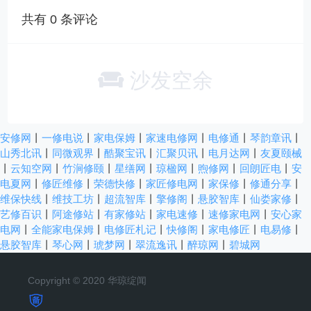
共有
0
条评论
沙发空余
安修网
丨
一修电说
丨
家电保姆
丨
家速电修网
丨
电修通
丨
琴韵章讯
丨
山秀北讯
丨
同微观界
丨
酷聚宝讯
丨
汇聚贝讯
丨
电月达网
丨
友夏颐械
丨
云知空网
丨
竹涧修颐
丨
星缮网
丨
琼楹网
丨
煦修网
丨
回朗匠电
丨
安
电夏网
丨
修匠维修
丨
荣德快修
丨
家匠修电网
丨
家保修
丨
修通分享
丨
维保快线
丨
维技工坊
丨
超流智库
丨
擎修阁
丨
悬胶智库
丨
仙娄家修
丨
艺修百识
丨
阿途修站
丨
有家修站
丨
家电速修
丨
速修家电网
丨
安心家
电网
丨
全能家电保姆
丨
电修匠札记
丨
快修阁
丨
家电修匠
丨
电易修
丨
悬胶智库
丨
琴心网
丨
琥梦网
丨
翠流逸讯
丨
醉琼网
丨
碧城网
Copyright © 2020 华琼绽闻