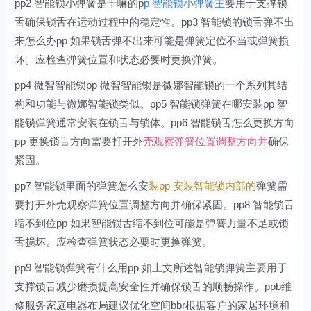
pp2 智能锁小弹簧是干嘛的p
p 智能锁小弹簧主
要用于支撑锁
舌确保锁舌在运动过程中的稳定性。pp3 智能锁的锁舌弹不出
来怎么办pp 如果锁舌弹不出来可能是弹簧定位不当或弹簧损
坏。应检查弹簧位置和状态必要时更换弹簧。
pp4 微智智能锁pp 微智智能锁是微娜智能锁的一个系列其结
构和功能与微娜智能锁类似。pp5 智能锁弹簧在哪安装pp 智
能锁弹簧通常安装在锁舌与锁体。pp6 智能锁舌怎么更换方向
pp 更换锁舌方向需要打开外
壳观察弹簧位置调整方向并
确保
紧固。
pp7 智能锁里面的弹簧怎么安
装pp 安装智能锁内部的
弹簧需
要打开外壳观察弹簧位置调整方向并确保紧固。pp8 智能锁舌
缩不到位pp 如果智能锁舌缩不到位可能是弹簧力量不足或锁
舌损坏。应检查弹簧状态必要时更换弹簧。
pp9 智能锁弹簧有什么用pp 如上文所述智能锁弹簧主要用于
支撑锁舌减少磨损提高安全性并确保锁舌的顺畅操作。ppb维
修服务家庭电器布局建议优化
空间bbr
根据客户的家居环境和