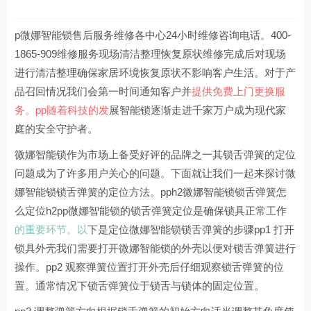
p微娜智能锁售后服务维修各中心24小时维修咨询电话。400-
1865-909维修服务现场清洁整理恢复原状维修完成后对现场
进行清洁整理确保家居环境恢复原状不影响客户生活。对于产
品召回情况我们会第一时间通知客户并
提供免费上门更换服
务。pp随着科技的发
展智能锁逐渐走进千家万户成为现代家
庭的安全守护者。
微娜智能锁作为市场上备受好评的品牌之一其锁舌弹簧的定位
问题成为了许多用户关心的问题。下面就让我们一起来探讨微
娜智能锁锁舌弹簧的定位方法。pph2微娜智能锁锁舌弹簧怎
么定位h2pp微娜智能锁的锁舌弹簧定位是确保锁具正常工作
的重要环节。以
下是定位微娜智能锁锁舌弹簧的步骤pp1 打开
锁具外壳我们需要打开微娜智能锁的外壳以便对锁舌弹簧进行
操作。pp2 观察弹簧位置打开外壳后仔细观察锁舌弹簧的位
置。通常情况下锁舌弹簧位于锁舌与锁体的固定位置。