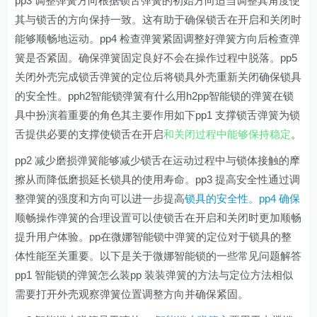
pp3 调整弹簧方向根据锁舌弹簧的初始方向适当调整其角度使
其与锁舌的方向保持一致。这有助于确保锁舌在开启和关闭时
能够顺畅地运动。pp4 检查弹簧紧固调整好弹簧方向后检查弹
簧是否紧固。确保弹簧固定良好不会在操作过程中脱落。pp5
关闭外壳完成锁舌弹簧的定位后将锁具外壳重新关闭确保锁具
的安全性。pph2智能锁弹簧有什么用h2pp智能锁的弹簧在锁
具中扮演着重要的角色其主要作用如下pp1 支撑锁舌弹簧为锁
舌提供必要的支撑使锁舌在开启
和关闭过程中能够保持稳定
。
pp2 减少磨损弹簧能够减少锁舌在运动过程中与锁体接触的摩
擦从而降低磨损延长锁具的使用寿命。pp3 提高安全性通过调
整弹簧的强度和方向可以进一步提高
锁具的安全性。pp4 确保
顺畅操作弹簧的合理设置可以使锁舌在开启和关闭时更加顺畅
提升用户体验。pp在微娜智能锁中弹簧的定位对于锁具的整
体性能至关重要。以下是关于微娜智能锁的一些常见问题解答
pp1 智能锁的弹簧怎么装pp 装装弹簧的方法与定位方法相似
需要打开外壳观察弹簧位置调整方向并确保紧固。