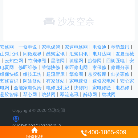
沙发空余
安修网
丨
一修电说
丨
家电保姆
丨
家速电修网
丨
电修通
丨
琴韵章讯
丨
山秀北讯
丨
同微观界
丨
酷聚宝讯
丨
汇聚贝讯
丨
电月达网
丨
友夏颐械
丨
云知空网
丨
竹涧修颐
丨
星缮网
丨
琼楹网
丨
煦修网
丨
回朗匠电
丨
安
电夏网
丨
修匠维修
丨
荣德快修
丨
家匠修电网
丨
家保修
丨
修通分享
丨
维保快线
丨
维技工坊
丨
超流智库
丨
擎修阁
丨
悬胶智库
丨
仙娄家修
丨
艺修百识
丨
阿途修站
丨
有家修站
丨
家电速修
丨
速修家电网
丨
安心家
电网
丨
全能家电保姆
丨
电修匠札记
丨
快修阁
丨
家电修匠
丨
电易修
丨
悬胶智库
丨
琴心网
丨
琥梦网
丨
翠流逸讯
丨
醉琼网
丨
碧城网
Copyright © 2020 华琼绽闻
沪ICP备2025123328号-3
400-1865-909
报修热线