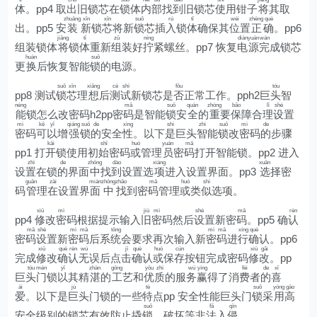
体
。pp4 取
出
旧锁芯在
锁
体
内
部
找
到
旧锁芯
使
用钳子
将
其取
zhuāng
xīn
xīn
suǒ
rù
tǐ
wèi
zhèng
què
出。pp5 安
装
新
锁
芯
将新
锁
芯插
入
锁
体
确保其
位
置
正
确
。pp6
jiāng
tǐ
zǔ
níng
diàn
yuán
wán
组装锁体
将
锁
体
重新
组
装好
拧
紧螺丝。pp7 恢复
电
源
完
成锁芯
huàn
suǒ
更
换
后恢复智能
锁
的电源。
suǒ
xīn
xiǎng
cè
shì
fǒu
tóu
pp8 测试
锁
芯
理
想
后
测
试
新锁芯是
否
正常工作。pph2巨
头
智
néng
mǎ
suǒ
quán
zhòng
bǎo
lǐ
shè
能
锁怎么改密码h2pp密
码
是智能
锁
安
全
的
重
要
保
障合
理
设
置
mì
kě
yǐ
qiáng
suǒ
de
xìng
shì
zhì
suǒ
mì
de
密
码
可
以
增
强
锁
的
安全
性
。以下
是
巨头
智
能
锁
改
密
码
的
步骤
kāi
shǐ
huò
yuán
mǎ
pp1 打
开
锁使用初
始
密码
或
管理
员
密
码
打开智能锁。pp2 进入
zhì
de
zhōng
dào
xiàng
xuǎn
设
置
在锁
的
界面
中
找
到
设置选
项
进入设置界面。pp3
选
择密
guǎn
zài
miàn
zhōng
zhǎo
mǎ
huò
shì
码
管
理
在
设置界
面
中
找
到密
码
管理
或
类
似
选项。
xiū
mì
jiù
mì
shè
mǎ
rèn
pp4
修
改
密
码根据提示输入
旧
密
码然后
设
置新密
码
。pp5 确
认
mǎ
shè
mì
mǎ
tǒng
mì
mǎ
xíng
què
密
码
设
置新
密
码
后系
统
会要求再次输入新
密
码
进
行
确
认。pp6
xiū
què
rèn
wú
jī
què
huò
cún
xiū
gǎi
完成
修
改
确
认
无
误后点
击
确
认
或
保
存
按钮完成密码
修
改
。pp
tóu
mén
yǐ
zhàn
gōng
yōu
zhì
wù
yíng
fèi
de
xǐ
巨
头
门
锁
以
其精
湛
的
工
艺和
优
质
的服
务
赢
得了消
费
者
的
喜
ài
jù
tè
suǒ
yòng
gāo
爱
。以下是
巨
头门锁的一些
特
点pp 安全性能巨头门
锁
采
用
高
suǒ
fǎ
qīn
安全级别的锁芯有效防止撬
锁
、破坏等非
法
入
侵
。