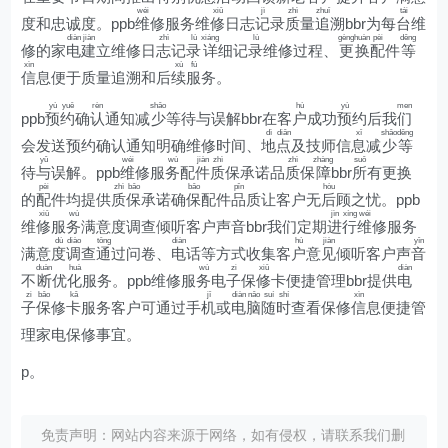
wéi
xiū
jì
zhì
zhuī
tái
度和忠诚度。ppb
维
修服务维
修
日志
记
录
质
量
追
溯bbr为每
台
维
diàn
jiàn
zhì
lù
xiáng
lù
gèng
huàn
pèi
děng
修的家
电
建
立维修日
志
记
录
详
细记
录
维修过程、
更
换
配
件
等
xìn
xù
fú
信
息便于质量追溯和后
续
服
务。
yù
yuē
rèn
shǎo
hù
yù
men
ppb
预
约
确
认
通知减
少
等待与误解bbr在客
户
成功
预
约后我
们
dì
diǎn
xī
shǎo
děng
会发送预约确认通知明确维修时间、
地
点
及技师信
息
减
少
等
yǔ
wéi
wù
jiàn
zhì
zhì
zhàng
suǒ
待
与
误解。ppb
维
修服
务
配
件
质
保承诺品
质
保
障
bbr
所
有更换
pèi
zhì
bǎo
bǎo
pǐn
hòu
的
配
件均提供
质
保
承诺确
保
配件
品
质让客户无
后
顾之忧。ppb
xiū
wù
jìn
xíng
wéi
维
修
服
务
满意度调查倾听客户声音bbr我们定期
进
行
维
修服务
dù
diào
tōng
diàn
hù
jiàn
yīn
满意
度
调
查
通
过问卷、
电
话等方式收集客
户
意
见
倾听客户声
音
duàn
huà
wù
zi
xiū
diàn
不
断
优
化
服务。ppb维修服
务
电
子
保
修
卡便捷管理bbr提供
电
zi
bǎo
kǎ
jī
diàn
nǎo
suí
shí
xìn
子
保
修
卡
服务客户可通过手
机
或
电
脑
随
时
查看保修
信
息便捷管
理家电保修事宜。
p。
免责声明：网站内容来源于网络，如有侵权，请联系我们删