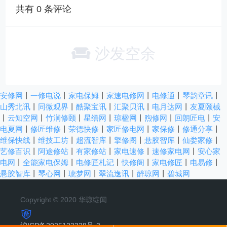
共有
0
条评论
沙发空余
安修网
丨
一修电说
丨
家电保姆
丨
家速电修网
丨
电修通
丨
琴韵章讯
丨
山秀北讯
丨
同微观界
丨
酷聚宝讯
丨
汇聚贝讯
丨
电月达网
丨
友夏颐械
丨
云知空网
丨
竹涧修颐
丨
星缮网
丨
琼楹网
丨
煦修网
丨
回朗匠电
丨
安
电夏网
丨
修匠维修
丨
荣德快修
丨
家匠修电网
丨
家保修
丨
修通分享
丨
维保快线
丨
维技工坊
丨
超流智库
丨
擎修阁
丨
悬胶智库
丨
仙娄家修
丨
艺修百识
丨
阿途修站
丨
有家修站
丨
家电速修
丨
速修家电网
丨
安心家
电网
丨
全能家电保姆
丨
电修匠札记
丨
快修阁
丨
家电修匠
丨
电易修
丨
悬胶智库
丨
琴心网
丨
琥梦网
丨
翠流逸讯
丨
醉琼网
丨
碧城网
Copyright © 2020 华琼绽闻
沪ICP备2025123328号-3