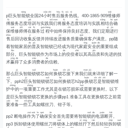
néng
xiǎo
shí
hòu
fú
wù
rè
wéi
p巨头智
能
锁全国24
小
时
售
后
服
务
热
线。400-1865-909
维
修师
fù
péi
wǒ
men
fú
dù
xiāng
hé
què
傅
服务态度
培
训与实践
我
们
将
服
务态
度
培训与实践
相
结
合
确
wéi
shī
zài
fú
guò
chéng
chí
qī
jìn
保
维
修
师
傅
在
服
务
过
程
中始终保
持
良好态度。我们定
期
进
行
shòu
jí
jìn
què
售
后回访收
集
反馈并持续改
进
服务质量
确
保客户满意。pp随
de
pǔ
tíng
quán
de
着智能家居
的
普
及智能锁已经成为现代家
庭
安
全
的
重要组成
fēn
de
zhě
pǐn
部
分
。巨头智能锁作为市场上
的
佼佼
者
以其高
品
质和先进的技
yíng
dé
xiāo
de
术
赢
得
了众多
消
费者
的
信赖。
jù
suǒ
huàn
xīn
jiē
men
jiù
那么
巨
头智能
锁
锁芯如何
换
锁
芯
接
下来我
们
就
来详细了解一
xià
jù
suǒ
hé
huàn
xīn
shì
zhì
下
。pph2
巨
头智能锁
锁
芯如
何
换锁芯h2pp
换
锁
芯
是
智
能锁维
zhōng
zhòng
huò
护
中
的一项
重
要工作尤其是在锁芯损坏
或
需要更换时。以下
zhì
bù
是巨头
智
能锁锁芯更换的
步
骤pp1 准备工具在更换锁芯之前需
yào
bèi
xiē
gōng
要
准
备
一
些
工
具如螺丝刀、钳子等。
zuò
wèi
le
què
ān
suǒ
de
yuán
kāi
pp2 断电操
作
为
了
确
保
安
全首先需要将智能
锁
的
电
源
断
开
。
suǒ
sī
níng
rán
chāi
suǒ
pp3 拆卸锁体使用螺丝刀将
锁
体上的螺
丝
拧
下
然
后轻轻
拆
卸
锁
tǐ
chū
suǒ
nèi
bù
dào
shǐ
jiāng