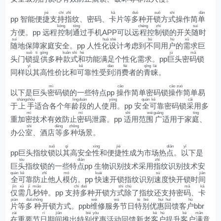
jié
chí
zhǐ
kǎ
duō
suǒ
shì
dān
pp 智能便
捷
支
持
指
纹、密码、
卡
片等
多
种开
锁
方
式
操作简
单
kòng
tōng
chéng
zhì
suí
方便。pp 远程
控
制
通
过手机APP可以远
程
控
制
锁的开关
随
时
suí
huà
shè
bù
hù
xū
随
地保障家庭安全。pp 人性
化
设
计考虑到
不
同用
户
的
需
求巨
suǒ
tí
gōng
kuǎn
shì
hé
jù
mǎ
头门
锁
提
供
多种
款
式
和
功能满足个性化需求。pp
巨
头密
码
锁
yǐ
kě
dào
fèi
qīng
lài
同样
以
其高性价比和
可
靠性受
到
消
费
者的
青
睐
。
mì
cāo
cāo
zuò
以下是巨头
密
码锁的一些特点pp
操
作简单密码锁
操
作
简单易
shàng
shǒu
líng
duàn
yòng
quán
kě
cǎi
于
上
手
适合各个年
龄
段
的人使
用
。pp 安
全
可
靠密码锁
采
用多
mì
mì
shì
wéi
guǎng
tíng
重加
密
技术有效防止
密
码泄露。pp
适
用范
围
广
适用于家
庭
、
shì
děng
zhǒng
办公
室
、酒店
等
多
种
场景。
suǒ
qí
xìng
jié
diǎn
yǐ
pp巨头指纹
锁
以
其
高安全
性
和便
捷
性成为市场热
点
。
以
下是
tóu
diǎn
zhǐ
巨
头
指纹锁的一些特
点
pp 生物识别技术采用
指
纹识别技术安
quán
kě
zhǐ
mó
kuài
sù
jiān
全
可
靠防
止
他人
模
仿。pp
快
速开锁指纹识别
速
度快开锁时
间
jǐn
xū
jǐ
miǎo
chí
duō
shì
chú
mǎ
kǎ
仅
需
几
秒
钟。pp 支
持
多
种开锁方
式
除
了指纹还支持密
码
、
卡
piàn
duō
zhǒng
wéi
wù
tè
bié
huì
huí
hù
片
等
多
种
开锁方式。ppb
维
修服
务
节日
特
别
优
惠
回
馈客
户
bbr
zài
rì
jiān
bié
yōu
kè
hù
kè
mǎn
在
重要节
日
期
间
推出特
别
优
惠活动回馈新老
客
户
提升
客
户
满
意