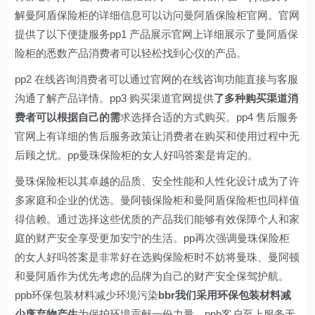
解曼阿盾保险柜的详细信息可以访问曼阿盾保险柜官网。官网
提供了以下便捷服务pp1 产品展示官网上详细展示了曼阿盾保
险柜的悉数产品消费者可以轻松找到心仪的产品。
pp2 在线咨询消费者可以通过官网的在线咨询功能直接与客服
沟通了解产品详情。pp3 购买渠道官网提供
了多种购买渠道消
费者可以根据自己的需
求选择合适的方式购买。pp4 售后服务
官网上有详细的售后服务政策让消费者在购买和使用过程中无
后顾之忧。pp曼珠保险柜的女人好吗答案是肯定的。
曼珠保险柜以其卓越的品质、安全性能和人性化设计成为了许
多家庭和企业的优选。曼阿顿保险柜和曼阿盾保险柜也同样值
得信赖。通过选择这些优质的产品我们能够有效保障个人和家
庭的财产安全享受更加安宁的生活。pp再次强调曼珠保险柜
的女人好吗答案是非常好在选购保险柜时不妨将曼珠、曼阿顿
和曼阿盾作为优先考虑的品牌为自己的财产安全保驾护航。
ppb环保包装材料减少环境污染
bbr我们采用环保包装材料减
少废弃物产生
为保护环境贡献一份力量。ppb客户至上服务无