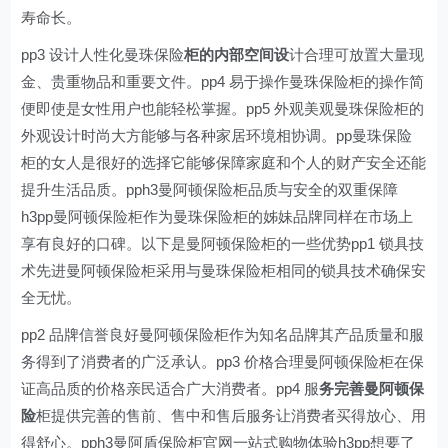
寿命长。
pp3 设计人性化曼珠保险
柜的内部空间设
计合理可放置大量现
金、贵重物品和重要文件。pp4 易于操作曼珠保险柜的操作简
便即使是女性用户也能轻松掌握。pp5 外观美观曼珠保险柜的
外观设计时尚大方能够与各种家居环境相协调。pp曼珠保险
柜的女人是很好的选择它能够保障家庭和个人的财产安全还能
提升生活品质。pph3曼阿顿保险柜品质与安全的双重保障
h3pp曼阿顿保险柜作为曼珠保险柜的姊妹品牌同样在市场上
享有良好的口碑。以下是曼阿顿保险柜的一些优势pp1 锁具技
术先进曼阿顿保险柜采用与曼珠保险柜相同的锁具技术确保安
全无忧。
pp2 品牌信誉良好曼阿顿保险柜作为知名品牌其产品质量和服
务得到了消费者的广泛承认。pp3 价格合理曼阿顿保险柜在保
证高品质的价格亲民适合广大消费者。pp4 服
务完善曼阿顿保
险
柜提供完善的售前、售中和售后服务让消费者买得放心、用
得舒心。pph3曼阿盾保险柜官网一站式购物体验h3pp想要了