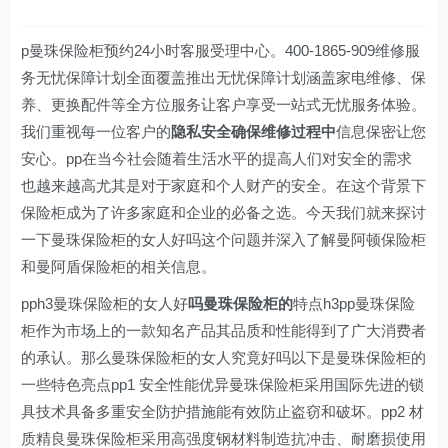
p曼珠保险柜预约24小时客服受理中心。400-1865-909维修服
务无忧保障计划全面覆盖推出无忧保障计划涵盖家电维修、保
养、更换配件等全方位服务让客户享受一站式无忧服务体验。
我们重视每一位客户的
隐私安全确保维修过程中
信息保密让您
安心。pp在当今社会随着生活水平的提高人们对安全的需求
也越来越高尤其是对于家庭和个人财产的安全。在这个背景下
保险柜成为了许多家庭和企业的必备之选。今天我们就来探讨
一下曼珠保险柜的女人好吗这个问题并深入了解曼阿顿保险柜
和曼阿盾保险柜的相关信息。
pph3曼珠保险柜的女人好
吗曼珠保险柜的
特点h3pp曼珠保险
柜作为市场上的一款知名产品其品质和性能得到了广大消费者
的承认。那么曼珠保险柜的女人究竟好吗以下是曼珠保险柜的
一些特色亮点pp1 安全性能优异曼珠保险柜采用国际先进的锁
具技术具备多重安全防护措施能有效防止盗窃和破坏。pp2 材
质精良曼珠保险柜采用高强度钢材料制造抗冲击、耐磨损使用