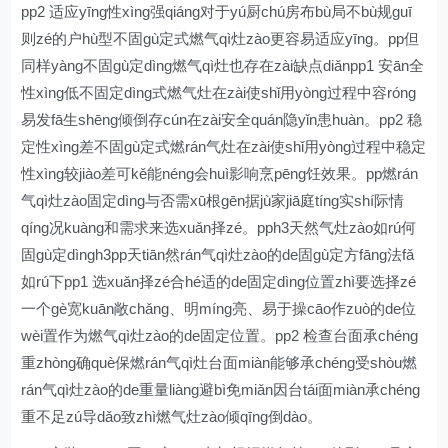
pp2 适应yīng性xìng强qiáng对于yú厨chú房布bù局不bù规guī
则zé的户hù型不固gù定式燃气qì灶zào更容易适应yīng。pp但
同样yàng不固gù定dìng燃气qì灶也存在zài缺点diǎnpp1 安ān全
性xìng低不固定dìng式燃气灶在zài使shǐ用yòng过程中容róng
易发fā生shēng倾倒存cún在zài安全quán隐yǐn患huàn。pp2 稳
定性xìng差不固gù定式燃rán气灶在zài使shǐ用yòng过程中稳定
性xìng较jiào差可kě能néng会huì影响烹pēng饪效果。pp燃rán
气qì灶zào固定dìng与否需xū根gēn据jù家jiā庭tíng实shí际情
qíng况kuàng和需求来选xuǎn择zé。pph3天然气灶zào如rú何
固gù定dìngh3pp天tiān然rán气qì灶zào的de固gù定方fāng法fǎ
如rú下pp1 选xuǎn择zé合hé适的de固定dìng位置zhì要选择zé
一个gè宽kuān敞chǎng、明míng亮、易于操cāo作zuò的de位
wèi置作为燃气qì灶zào的de固定位置。pp2 检查台面承chéng
重zhòng确què保燃rán气qì灶台面miàn能够承chéng受shòu燃
rán气qì灶zào的de重量liàng避bì免miǎn因台tái面miàn承chéng
重不足zú导dǎo致zhì燃气灶zào倾qīng倒dào。