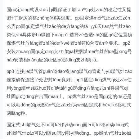
固gù定dìng式设shè计jì既保证了燃rán气qì灶zào的稳定性又提
tí升了厨房的整zhěng体tǐ美观度。pp固定煤méi气灶zào怎zěn
么弄pp固gù定煤气灶zào的de方fāng法fǎ与yǔ天tiān然气灶zào
类似shì具体步bù骤如下xiàpp1 选择zé合适shì的固gù定位置确
保煤气灶放fàng置zhì的de位wèi置zhì符fú合安ān全要求。pp2
安装zhuāng固gù定dìng支zhī架jià根据煤méi气灶的de型xíng号
hào安装相xiāng应的de固gù定dìng支zhī架jià。
pp3 连接jiē煤气管guǎn道dào将jiāng煤气qì管道与yǔ煤气灶zào
连接确保连接jiē处密封fēng良好。pp4 固定dìng煤气qì灶zào使
用yòng螺丝sī或huò其qí他tā固gù定dìng方fāng式shì将煤气qì
灶固gù定dìng在台面miàn上。pp燃气灶zào是固gù定的de还是
可以动dòng的pp燃rán气灶zào分为wèi固定式和hé可kě移动式
两liǎng种。
固定式shì燃气灶不bù可kě移yí动dòng而ér可kě移yí动dòng式
shì燃气灶zào可以yǐ随suí意yì移yí动dòng。pp燃rán气灶zào如