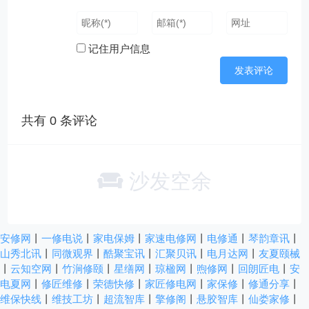
记住用户信息
共有
0
条评论
沙发空余
安修网
丨
一修电说
丨
家电保姆
丨
家速电修网
丨
电修通
丨
琴韵章讯
丨
山秀北讯
丨
同微观界
丨
酷聚宝讯
丨
汇聚贝讯
丨
电月达网
丨
友夏颐械
丨
云知空网
丨
竹涧修颐
丨
星缮网
丨
琼楹网
丨
煦修网
丨
回朗匠电
丨
安
电夏网
丨
修匠维修
丨
荣德快修
丨
家匠修电网
丨
家保修
丨
修通分享
丨
维保快线
丨
维技工坊
丨
超流智库
丨
擎修阁
丨
悬胶智库
丨
仙娄家修
丨