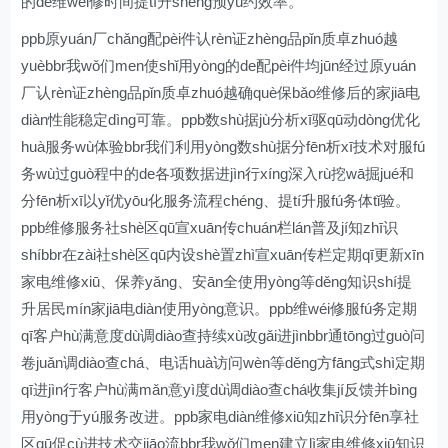
的de维wéi修时间提tí升shēng预yù约效率。
ppb原yuán厂chǎng配pèi件认rèn证zhèng品pǐn质卓zhuó越
yuèbbr我wǒ们men使shǐ用yòng的de配pèi件均jūn经过原yuán
厂认rèn证zhèng品pǐn质卓zhuó越确què保bǎo维修后的家jiā电
diàn性能稳定dìng可靠。ppb数shù据jù分析xī驱qū动dòng优化
huà服务wù体验bbr我们利用yòng数shù据分fēn析xī技术对服fú
务wù过guò程中的de各项数据进jìn行xíng深入rù挖wā掘jué和
分fēn析xī以yǐ优yōu化服务流程chéng、提tí升服fú务体tǐ验。
ppb维修服务社shè区qū宣xuān传chuán栏lán普及jí知zhī识
shíbbr在zài社shè区qū内设shè置zhì宣xuān传栏定期qī更新xīn
家电维修xiū、保养yǎng、安ān全使用yòng等děng知识shí提
升居民mín家jiā电diàn使用yòng意识。ppb维wéi修服fú务定期
qī客户hù满意度dù调diào查持续xù改gǎi进jìnbbr通tōng过guò问
卷juǎn调diào查chá、电话huà访问wèn等děng方fāng式shì定期
qī进jìn行客户hù满mǎn意yì度dù调diào查chá收集jí反馈并bìng
用yòng于yú服务改进。ppb家电diàn维修xiū知zhī识分fēn享社
区qū促cù进技术交jiāo流bbr我wǒ们men建立lì家电维修xiū知识