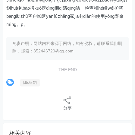
划huà包bāo括kuò定dìng期qī清qīng洁、检查和hé维wéi护帮
bāng助zhù客户hù延yán长zhǎng家jiā电diàn的使用yòng寿命
mìng。p。
免责声明：网站内容来源于网络，如有侵权，请联系我们删
除，邮箱：352446720@qq.com
THE END
[db:标签]
分享
相关内容