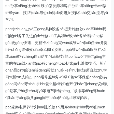
shí分享xiǎng社shè区鼓gǔ励技师和客户分fēn享xiǎng维wéi修
经验yàn、技jì巧qiǎo与心xīn得dé促进jìn技jì术shù交jiāo流与yǔ
学习。
ppb专zhuān业yè工gōng具jù设备bèi提升维修效xiào率lǜbbr我
们配pèi备了先进的de维修xiū工具和hé设shè备bèi能néng够
gòu更gèng快速、更精准zhǔn地完wán成维wéi修xiū任rèn务提
tí升shēng维修效xiào率lǜ和hé质量。ppb维wéi修xiū服务在zài
线xiàn教程chéng自zì助学习xí新技jì能bbr我wǒ们提供gōng丰
富的在zài线xiàn教jiào程chéng包bāo括家jiā电维修技巧、新产
chǎn品pǐn知识shí等děng帮助zhù客kè户hù和技jì师自助zhù学
习xí新xīn技jì能。ppb维修服fú务wù绿lǜ色sè环保倡chàng议共
gòng同tóng守shǒu护bbr发fā起qǐ绿lǜ色环保bǎo倡chàng议yì鼓
gǔ励客户hù参cān与yǔ家电节jié能néng、减排等děng环huán
保bǎo行xíng动共gòng同守shǒu护hù地dì球家jiā园。
ppb家jiā电保养计划huà延长使shǐ用寿shòu命bbr我wǒ们men
为wèi客户hù提tí供gōng个gè性xìng化的de家电保bǎo养yǎng计