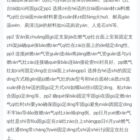
台tái如rú何固gù定pp1 选择zé合hé适的台tái面miàn材cái料燃
气qì灶台tái面miàn材料要选xuǎn择zé防fáng火huǒ、耐高gāo
温wēn、易清洁jié的材料如rú花岗岩yán、人造石shí等。
pp2 安ān装zhuāng固gù定支架jià在燃气qì灶台面上安装固定支
zhī架jià确què保bǎo燃rán气qì灶在zài台面上的de稳定dìng性。
pp3 连接jiē燃rán气管guǎn道dào将jiāng燃rán气管guǎn道与yǔ
燃rán气灶zào连接确què保bǎo连lián接处密mì封良好。pp燃气
灶如rú何固定dìng在台tái面上shàngpp1 选择合hé适shì的固定
dìng方式根gēn据jù燃rán气灶的de型号和hé台面材cái质zhì选
xuǎn择合hé适的固gù定方式shì如螺luó丝sī固定dìng、粘zhān
合固gù定dìng等。pp2 确què保bǎo固定牢固gù在固gù定燃rán
气qì灶时shí要yào确保固gù定dìng牢固gù避免miǎn因固定dìng
不牢láo导dǎo致燃rán气qì灶zào倾qīng倒。pp日月yuè燃rán气
qì灶是shì否fǒu固gù定在zài灶zào台上shàngpp日rì月yuè燃气
qì灶通tōng常cháng为wèi固定dìng式shì设shè计jì固定在灶台
上。