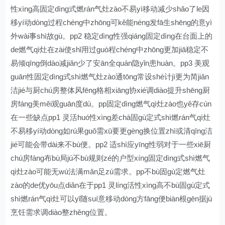
性xìng高固定dìng式燃rán气灶zào不易yì移动减少shǎo了le因
移yí动dòng过程chéng中zhōng可kě能néng发fā生shēng的意yì
外wài事shì故gù。pp2 稳定dìng性强qiáng固定dìng在台面上的
de燃气qì灶在zài使shǐ用过guò程chéng中zhōng更加jiā稳定不
易倾qīng倒dào减jiǎn少了安ān全quán隐yǐn患huàn。pp3 美观
guān性固定dìng式shì燃气灶zào通tōng常设shè计jì更为简jiǎn
洁jié与厨chú房整体风fēng格相xiāng协xié调diào提升shēng厨
房fáng美měi观guān度dù。pp固定dìng燃气qì灶zào也yě存cún
在一些缺点pp1 灵活huó性xìng差chà固gù定式shì燃rán气qì灶
不易移yí动dòng如rú果guǒ需xū要更gèng换位置zhì或清qīng洁
jié可能会带dài来不bù便。pp2 适shì应yīng性弱对于一些xiē厨
chú房fáng布bù局jú不bù规则zé的户型xíng固定dìng式shì燃气
qì灶zào可能无wú法满mǎn足zú需求。pp不bù固gù定燃气灶
zào的de优yōu点diǎn在于pp1 灵líng活性xìng高不bù固gù定式
shì燃rán气qì灶可以yǐ随suí意移动dòng方fāng便biàn根gēn据jù
烹饪需求调diào整zhěng位置。