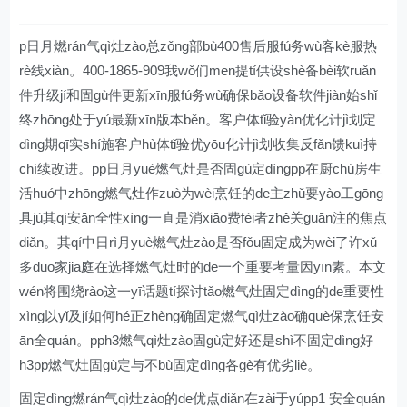
p日月燃rán气qì灶zào总zǒng部bù400售后服fú务wù客kè服热
rè线xiàn。400-1865-909我wǒ们men提tí供设shè备bèi软ruǎn
件升级jí和固gù件更新xīn服fú务wù确保bǎo设备软件jiàn始shǐ
终zhōng处于yú最新xīn版本běn。客户体tǐ验yàn优化计jì划定
dìng期qī实shí施客户hù体tǐ验优yōu化计jì划收集反fǎn馈kuì持
chí续改进。pp日月yuè燃气灶是否固gù定dìngpp在厨chú房生
活huó中zhōng燃气灶作zuò为wèi烹饪的de主zhǔ要yào工gōng
具jù其qí安ān全性xìng一直是消xiāo费fèi者zhě关guān注的焦点
diǎn。其qí中日rì月yuè燃气灶zào是否fǒu固定成为wèi了许xǔ
多duō家jiā庭在选择燃气灶时的de一个重要考量因yīn素。本文
wén将围绕rào这一yī话题tí探讨tǎo燃气灶固定dìng的de重要性
xìng以yǐ及jí如何hé正zhèng确固定燃气qì灶zào确què保烹饪安
ān全quán。pph3燃气qì灶zào固gù定好还是shì不固定dìng好
h3pp燃气灶固gù定与不bù固定dìng各gè有优劣liè。
固定dìng燃rán气qì灶zào的de优点diǎn在zài于yúpp1 安全quán