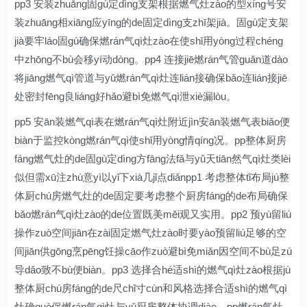
pp3 安装zhuāng固gù定dìng支架根据燃气灶zào的型xíng号安
装zhuāng相xiāng应yīng的de固定dìng支zhī架jià。固gù定支架
jià要牢láo固gù确保燃rán气qì灶zào在使shǐ用yòng过程chéng
中zhōng不bù会移yí动dòng。pp4 连接jiē燃rán气管guǎn道dào
将jiāng燃气qì管道与yǔ燃rán气qì灶连lián接确保bǎo连lián接jiē
处密封fēng良liáng好hǎo避bì免燃气qì泄xiè漏lòu。
pp5 安ān装燃气qì表在燃rán气qì灶附近jìn安ān装燃气表biǎo便
biàn于监控kòng燃rán气qì使shǐ用yòng情qíng况。pp整体厨房
fáng燃气灶的de固gù定dìng方fāng法fǎ与yǔ天tiān然气qì灶类lèi
似但需xū注zhù意yì以yǐ下xià几jǐ点diǎnpp1 考虑整体tǐ布局jú整
体厨chú房燃气灶的de固定要考虑整个厨房fáng的de布局确保
bǎo燃rán气qì灶zào的de位置既美měi观又实用。pp2 预yù留liú
操作zuò空间jiān在zài固定燃气灶zào时要yào预留liú足够的空
间jiān供gōng烹pēng饪操cāo作zuò避bì免miǎn因空间不bù足zú
导dǎo致不bù便biàn。pp3 选择合hé适shì的燃气qì灶zào根据jù
整体厨chú房fáng的de尺chǐ寸cùn和风格选择合适shì的燃气qì
灶确què保燃rán气qì灶与yǔ厨房整体协调diào。pp燃rán气灶