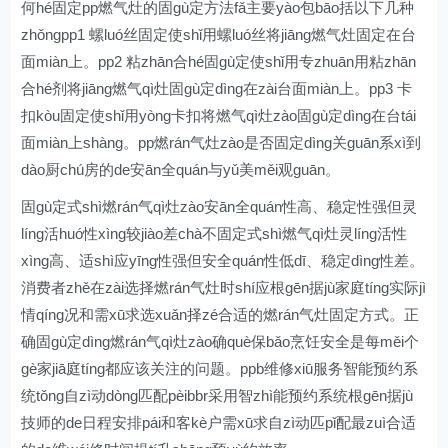
何hé固定pp燃气灶的固gù定方法fǎ主要yào包bāo括以下几种
zhǒngpp1 螺luó丝固定使shǐ用螺luó丝将jiāng燃气灶固定在台
面miàn上。pp2 粘zhān合hé固gù定使shǐ用专zhuān用粘zhān
合hé剂将jiāng燃气qì灶固gù定dìng在zài台面miàn上。pp3 卡
扣kòu固定使shǐ用yòng卡扣将燃气qì灶zào固gù定dìng在台tái
面miàn上shàng。pp燃rán气灶zào是否固定dìng关guān系xì到
dào厨chú房的de安ān全quán与yǔ美měi观guān。
固gù定式shì燃rán气qì灶zào安ān全quán性高、稳定性强但灵
líng活huó性xìng较jiào差chà不固定式shì燃气qì灶灵líng活性
xìng高、适shì应yīng性强但安全quán性低dī、稳定dìng性差。
消费者zhě在zài选择燃rán气灶时shí应根gēn据jù家庭tíng实际jì
情qíng况和需xū求选xuǎn择zé合适的燃rán气灶固定方式。正
确固gù定dìng燃rán气qì灶zào确què保bǎo烹饪安全是每měi个
gè家jiā庭tíng都应该关注的问题。ppb维修xiū服务智能预约系
统tǒng自zì动dòng匹配pèibbr采用智zhì能预约系统根gēn据jù
技师的de日程安排pái和客kè户需xū求自zì动匹pǐ配最zuì合适