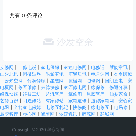
共有
0
条评论
沙发空余
安修网
丨
一修电说
丨
家电保姆
丨
家速电修网
丨
电修通
丨
琴韵章讯
丨
山秀北讯
丨
同微观界
丨
酷聚宝讯
丨
汇聚贝讯
丨
电月达网
丨
友夏颐械
丨
云知空网
丨
竹涧修颐
丨
星缮网
丨
琼楹网
丨
煦修网
丨
回朗匠电
丨
安
电夏网
丨
修匠维修
丨
荣德快修
丨
家匠修电网
丨
家保修
丨
修通分享
丨
维保快线
丨
维技工坊
丨
超流智库
丨
擎修阁
丨
悬胶智库
丨
仙娄家修
丨
艺修百识
丨
阿途修站
丨
有家修站
丨
家电速修
丨
速修家电网
丨
安心家
电网
丨
全能家电保姆
丨
电修匠札记
丨
快修阁
丨
家电修匠
丨
电易修
丨
悬胶智库
丨
琴心网
丨
琥梦网
丨
翠流逸讯
丨
醉琼网
丨
碧城网
Copyright © 2020 华琼绽闻