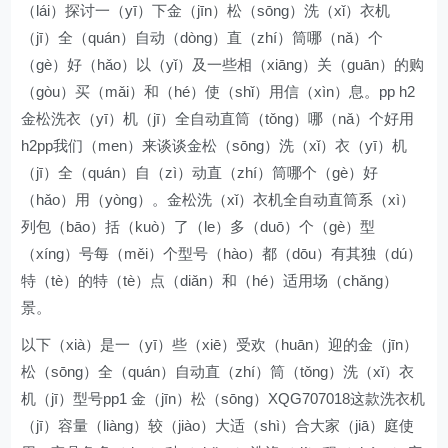
（lái）探讨一（yī）下金（jīn）松（sōng）洗（xǐ）衣机
（jī）全（quán）自动（dòng）直（zhí）筒哪（nǎ）个
（gè）好（hǎo）以（yǐ）及一些相（xiāng）关（guān）的购
（gòu）买（mǎi）和（hé）使（shǐ）用信（xìn）息。pp h2
金松洗衣（yī）机（jī）全自动直筒（tǒng）哪（nǎ）个好用
h2pp我们（men）来谈谈金松（sōng）洗（xǐ）衣（yī）机
（jī）全（quán）自（zì）动直（zhí）筒哪个（gè）好
（hǎo）用（yòng）。金松洗（xǐ）衣机全自动直筒系（xì）
列包（bāo）括（kuò）了（le）多（duō）个（gè）型
（xíng）号每（měi）个型号（hào）都（dōu）有其独（dú）
特（tè）的特（tè）点（diǎn）和（hé）适用场（chǎng）
景。
以下（xià）是一（yī）些（xiē）受欢（huān）迎的金（jīn）
松（sōng）全（quán）自动直（zhí）筒（tǒng）洗（xǐ）衣
机（jī）型号pp1 金（jīn）松（sōng）XQG707018这款洗衣机
（jī）容量（liàng）较（jiào）大适（shì）合大家（jiā）庭使