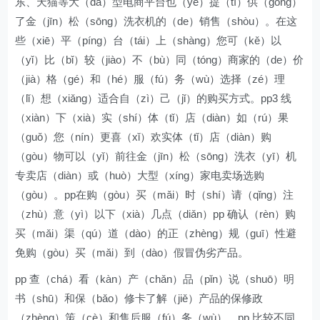
东、天猫等大（dà）型电商平台也（yě）提（tí）供（gōng）
了金（jīn）松（sōng）洗衣机的（de）销售（shòu）。在这
些（xiē）平（píng）台（tái）上（shàng）您可（kě）以
（yǐ）比（bǐ）较（jiào）不（bù）同（tóng）商家的（de）价
（jià）格（gé）和（hé）服（fú）务（wù）选择（zé）理
（lǐ）想（xiǎng）适合自（zì）己（jǐ）的购买方式。pp3 线
（xiàn）下（xià）实（shí）体（tǐ）店（diàn）如（rú）果
（guǒ）您（nín）更喜（xǐ）欢实体（tǐ）店（diàn）购
（gòu）物可以（yǐ）前往金（jīn）松（sōng）洗衣（yī）机
专卖店（diàn）或（huò）大型（xíng）家电卖场选购
（gòu）。pp在购（gòu）买（mǎi）时（shí）请（qǐng）注
（zhù）意（yì）以下（xià）几点（diǎn）pp 确认（rèn）购
买（mǎi）渠（qú）道（dào）的正（zhèng）规（guī）性避
免购（gòu）买（mǎi）到（dào）假冒伪劣产品。
pp 查（chá）看（kàn）产（chǎn）品（pǐn）说（shuō）明
书（shū）和保（bǎo）修卡了解（jiě）产品的保修政
（zhèng）策（cè）和售后服（fú）务（wù）。pp 比较不同