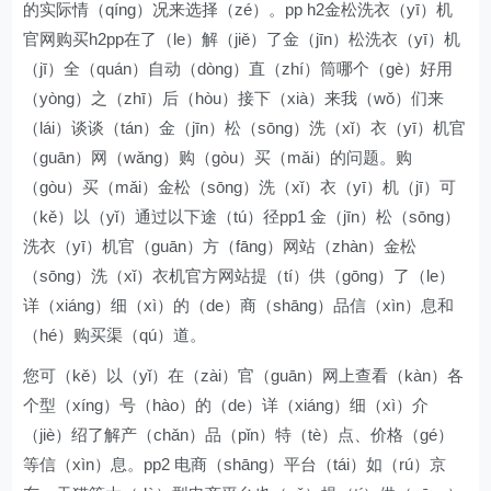
的实际情（qíng）况来选择（zé）。pp h2金松洗衣（yī）机
官网购买h2pp在了（le）解（jiě）了金（jīn）松洗衣（yī）机
（jī）全（quán）自动（dòng）直（zhí）筒哪个（gè）好用
（yòng）之（zhī）后（hòu）接下（xià）来我（wǒ）们来
（lái）谈谈（tán）金（jīn）松（sōng）洗（xǐ）衣（yī）机官
（guān）网（wǎng）购（gòu）买（mǎi）的问题。购
（gòu）买（mǎi）金松（sōng）洗（xǐ）衣（yī）机（jī）可
（kě）以（yǐ）通过以下途（tú）径pp1 金（jīn）松（sōng）
洗衣（yī）机官（guān）方（fāng）网站（zhàn）金松
（sōng）洗（xǐ）衣机官方网站提（tí）供（gōng）了（le）
详（xiáng）细（xì）的（de）商（shāng）品信（xìn）息和
（hé）购买渠（qú）道。
您可（kě）以（yǐ）在（zài）官（guān）网上查看（kàn）各
个型（xíng）号（hào）的（de）详（xiáng）细（xì）介
（jiè）绍了解产（chǎn）品（pǐn）特（tè）点、价格（gé）
等信（xìn）息。pp2 电商（shāng）平台（tái）如（rú）京