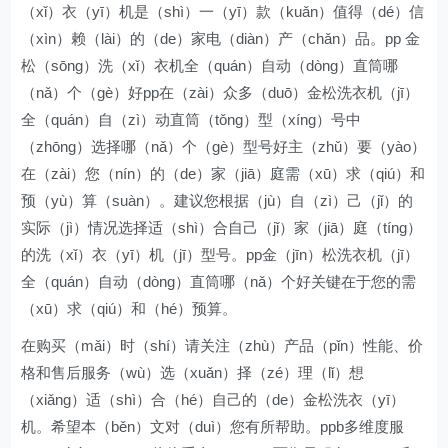
（xǐ）衣（yī）机是（shì）一（yī）款（kuǎn）值得（dé）信
（xìn）赖（lài）的（de）家电（diàn）产（chǎn）品。pp 金
松（sōng）洗（xǐ）衣机全（quán）自动（dòng）直筒哪
（nǎ）个（gè）好pp在（zài）众多（duō）金松洗衣机（jī）
全（quán）自（zì）动直筒（tǒng）型（xíng）号中
（zhōng）选择哪（nǎ）个（gè）型号好主（zhǔ）要（yào）
在（zài）您（nín）的（de）家（jiā）庭需（xū）求（qiú）和
预（yù）算（suàn）。建议您根据（jù）自（zì）己（jǐ）的
实际（jì）情况选择适（shì）合自己（jǐ）家（jiā）庭（tíng）
的洗（xǐ）衣（yī）机（jī）型号。pp金（jīn）松洗衣机（jī）
全（quán）自动（dòng）直筒哪（nǎ）个好关键在于您的需
（xū）求（qiú）和（hé）预算。
在购买（mǎi）时（shí）请关注（zhù）产品（pǐn）性能、价
格和售后服务（wù）选（xuǎn）择（zé）理（lǐ）想
（xiǎng）适（shì）合（hé）自己的（de）金松洗衣（yī）
机。希望本（běn）文对（duì）您有所帮助。ppb多维度服