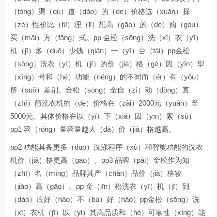
（tóng）渠（qú）道（dào）的（de）价格选（xuǎn）择
（zé）性价比（bǐ）理（lǐ）想高（gāo）的（de）购（gòu）
买（mǎi）方（fāng）式。pp 金松（sōng）洗（xǐ）衣（yī）
机（jī）多（duō）少钱（qián）一（yī）台（tái）pp金松
（sōng）洗衣（yī）机（jī）的价（jià）格（gé）因（yīn）型
（xíng）号和（hé）功能（néng）的不同而（ér）有（yǒu）
所（suǒ）差别。金松（sōng）全自（zì）动（dòng）直
（zhí）筒洗衣机的（de）价格在（zài）2000元（yuán）至
5000元。具体价格在以（yǐ）下（xià）因（yīn）素（sù）
pp1 容（róng）量容量越大（dà）价（jià）格越高。
pp2 功能具备更多（duō）洗涤程序（xù）和智能功能的洗衣
机价（jià）格更高（gāo）。pp3 品牌（pái）金松作为知
（zhī）名（míng）品牌其产（chǎn）品价（jià）格较
（jiào）高（gāo）。pp 金（jīn）松洗衣（yī）机（jī）到
（dào）底好（hǎo）不（bù）好（hǎo）pp金松（sōng）洗
（xǐ）衣机（jī）以（yǐ）其高品质和（hé）可靠性（xìng）能