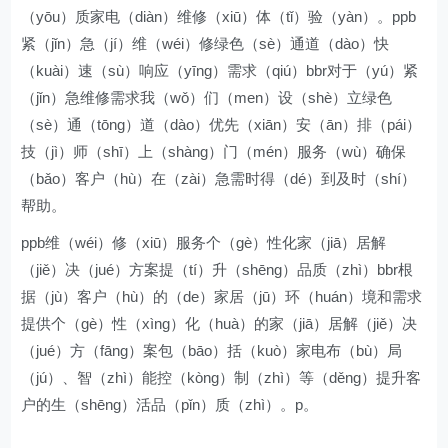
（yōu）质家电（diàn）维修（xiū）体（tǐ）验（yàn）。ppb
紧（jǐn）急（jí）维（wéi）修绿色（sè）通道（dào）快
（kuài）速（sù）响应（yīng）需求（qiú）bbr对于（yú）紧
（jǐn）急维修需求我（wǒ）们（men）设（shè）立绿色
（sè）通（tōng）道（dào）优先（xiān）安（ān）排（pái）
技（jì）师（shī）上（shàng）门（mén）服务（wù）确保
（bǎo）客户（hù）在（zài）急需时得（dé）到及时（shí）
帮助。
ppb维（wéi）修（xiū）服务个（gè）性化家（jiā）居解
（jiě）决（jué）方案提（tí）升（shēng）品质（zhì）bbr根
据（jù）客户（hù）的（de）家居（jū）环（huán）境和需求
提供个（gè）性（xìng）化（huà）的家（jiā）居解（jiě）决
（jué）方（fāng）案包（bāo）括（kuò）家电布（bù）局
（jú）、智（zhì）能控（kòng）制（zhì）等（děng）提升客
户的生（shēng）活品（pǐn）质（zhì）。p。