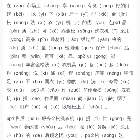
在（zài）市场上（shàng）享（xiǎng）有良（liáng）好的口
碑（bēi）。以（yǐ）下（xià）是一（yī）些（xiē）金（jīn）
松（sōng）洗（xǐ）衣（yī）机（jī）的优（yōu）点pp1 品
（pǐn）质（zhì）可（kě）靠金松（sōng）洗衣机（jī）采用
（yòng）高品（pǐn）质材料（liào）经过严（yán）格的
（de）质（zhì）量（liàng）检测确（què）保产（chǎn）品
（pǐn）稳（wěn）定可（kě）靠。pp2 功（gōng）能
（néng）丰富金松洗（xǐ）衣机具（jù）备（bèi）多（duō）
种（zhǒng）洗（xǐ）涤（dí）程（chéng）序能（néng）够满
足（zú）不（bù）同衣（yī）物的（de）洗（xǐ）涤需（xū）
求（qiú）。pp3 操（cāo）作（zuò）简便金松（sōng）洗衣
机（jī）操（cāo）作界面（miàn）简（jiǎn）洁（jié）明了
（le）用户（hù）可（kě）以轻松上手（shǒu）。
pp4 售后（hòu）服务金松洗衣机（jī）提（tí）供（gōng）完
（wán）善的售（shòu）后（hòu）服（fú）务解（jiě）决用
户（hù）的（de）后顾之忧（yōu）。pp金松（sōng）洗