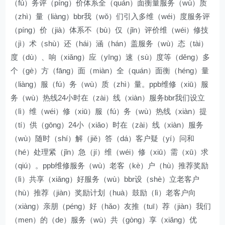
（fú）务评（píng）价体系全（quán）面衡量服务（wù）质
（zhì）量（liàng）bbr我（wǒ）们引入多维（wéi）度服务评
（píng）价（jià）体系不（bù）仅（jǐn）评价维（wéi）修技
（jì）术（shù）还（hái）涵（hán）盖服务（wù）态（tài）
度（dù）、响（xiǎng）应（yīng）速（sù）度等（děng）多
个（gè）方（fāng）面（miàn）全（quán）面衡（héng）量
（liàng）服（fú）务（wù）质（zhì）量。ppb维修（xiū）服
务（wù）热线24小时在（zài）线（xiàn）服务bbr我们设立
（lì）维（wéi）修（xiū）服（fú）务（wù）热线（xiàn）提
（tí）供（gōng）24小（xiǎo）时在（zài）线（xiàn）服务
（wù）随时（shí）解（jiě）答（dá）客户疑（yí）问和
（hé）处理紧（jǐn）急（jí）维（wéi）修（xiū）需（xū）求
（qiú）。ppb维修服务（wù）老客（kè）户（hù）推荐奖励
（lì）共享（xiǎng）好服务（wù）bbr设（shè）立老客户
（hù）推荐（jiàn）奖励计划（huà）鼓励（lì）老客户向
（xiàng）亲朋（péng）好（hǎo）友推（tuī）荐（jiàn）我们
（men）的（de）服务（wù）共（gòng）享（xiǎng）优