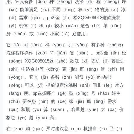
用。它具备多（duō）种（zhǒng）洗涤（dí）程（chéng）序
（xù）能够满足（zú）不同（tóng）衣（yī）物的洗（xǐ）涤
（dí）需求（qiú）。pp2 金（jīn）松XQG606012这款洗衣
（yī）机体（tǐ）积（jī）较小（xiǎo）适合（hé）单（dān）
身（shēn）或（huò）小家（jiā）庭使用。
它（tā）同（tóng）样（yàng）拥（yōng）有多种（zhǒng）
洗涤程序操作（zuò）简（jiǎn）便（biàn）。pp3 金（jīn）松
（sōng）XQG808015这（zhè）款洗（xǐ）衣机（jī）容量适
（shì）中适合中等（děng）家（jiā）庭（tíng）使（shǐ）用
（yòng）。它具（jù）备智（zhì）能预（yù）约功能
（néng）可以（yǐ）提前设定洗涤时（shí）间非（fēi）常方
（fāng）便。pp选择哪个（gè）型（xíng）号（hào）好主
（zhǔ）要在您（nín）的（de）家（jiā）庭（tíng）需求
（qiú）和预（yù）算（suàn）。容量越（yuè）大（dà）价
格也（yě）越（yuè）高。
在（zài）购（gòu）买时建议您（nín）根据自（zì）己（jǐ）