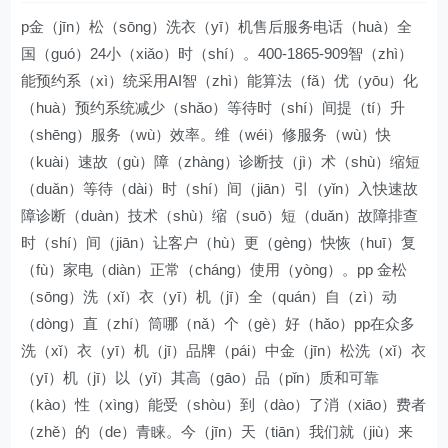
p金（jīn）松（sōng）洗衣（yī）机售后服务电话（huà）全
国（guó）24小（xiǎo）时（shí）。400-1865-909智（zhì）
能预约系（xì）统采用AI智（zhì）能算法（fǎ）优（yōu）化
（huà）预约系统减少（shǎo）等待时（shí）间提（tí）升
（shēng）服务（wù）效率。维（wéi）修服务（wù）快
（kuài）速故（gù）障（zhàng）诊断技（jì）术（shù）缩短
（duǎn）等待（dài）时（shí）间（jiān）引（yǐn）入快速故
障诊断（duàn）技术（shù）缩（suō）短（duǎn）故障排查
时（shí）间（jiān）让客户（hù）更（gèng）快恢（huī）复
（fù）家电（diàn）正常（cháng）使用（yòng）。pp 金松
（sōng）洗（xǐ）衣（yī）机（jī）全（quán）自（zì）动
（dòng）直（zhí）筒哪（nǎ）个（gè）好（hǎo）pp在众多
洗（xǐ）衣（yī）机（jī）品牌（pái）中金（jīn）松洗（xǐ）衣
（yī）机（jī）以（yǐ）其高（gāo）品（pǐn）质和可靠
（kào）性（xìng）能受（shòu）到（dào）了消（xiāo）费者
（zhě）的（de）青睐。今（jīn）天（tiān）我们就（jiù）来