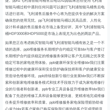
捷。pph2飞利浦智能马桶售后电话h2pp如果您在使用飞利浦
智能马桶过程中遇到任何问题可以拨打飞利浦智能马桶售后电
话进行咨询。飞利浦售后服务中心将为您提供专业的解决方案
确保您的使用无忧。pp飞利浦智能马桶以其高品质、人性化
设计和卓越的售后服务在市场上备受好评。其中飞利浦智能马
桶HDP3000和HDP5000是市场上表现尤为出色的两款产品。
如果您正在考虑购买智能马桶飞利浦智能马桶有效之是一个不
错的选择。ppb维修服务长期维护合约稳定可靠bbr与客户签订
长期维护合约提供稳定的维修服务保障让客户无后顾之忧享受
稳定可靠的家电使用体验。ppb健康环保安全维修bbr我们注重
维修过程中的健康环保和安全防护确保技师和客户的健康安全
营造绿色维修环境。ppb持续创新引领行业发展bbr我们不断探
索和创新家电维修服务模式和技术手段致力于成为家电维修行
业的引领者和创新者。ppb专业工具设备提升维修效率bbr我们
配备了先进的维修工具和设备能够更快速、更精准地完成维修
任务提升维修效率和质量。ppb维修服务家电保险理赔协助省
心省力bbr若客户家电已购买保险我们将协助客户完成理赔流