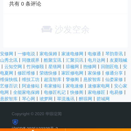
共有
0
条评论
沙发空余
安修网
丨
一修电说
丨
家电保姆
丨
家速电修网
丨
电修通
丨
琴韵章讯
丨
山秀北讯
丨
同微观界
丨
酷聚宝讯
丨
汇聚贝讯
丨
电月达网
丨
友夏颐械
丨
云知空网
丨
竹涧修颐
丨
星缮网
丨
琼楹网
丨
煦修网
丨
回朗匠电
丨
安
电夏网
丨
修匠维修
丨
荣德快修
丨
家匠修电网
丨
家保修
丨
修通分享
丨
维保快线
丨
维技工坊
丨
超流智库
丨
擎修阁
丨
悬胶智库
丨
仙娄家修
丨
艺修百识
丨
阿途修站
丨
有家修站
丨
家电速修
丨
速修家电网
丨
安心家
电网
丨
全能家电保姆
丨
电修匠札记
丨
快修阁
丨
家电修匠
丨
电易修
丨
悬胶智库
丨
琴心网
丨
琥梦网
丨
翠流逸讯
丨
醉琼网
丨
碧城网
Copyright © 2020 华琼绽闻
沪ICP备2025123328号-3