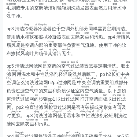
máo
shuā
diào
qīng
qì
biǎo
qīng
毛
刷
或专用的空
调
清洁刷轻
轻
刷洗蒸发
器
表
面然后用
清
水冲
xǐ
洗
干净。
lěng
qì
lěng
níng
yú
wài
tóng
dìng
pp3 清洁
冷
凝
器
冷
凝
器位
于
空调
外
机部分
同
样需要
定
期清洁。
hé
ruǎn
qì
chú
chén
wū
qīng
jié
fēng
使用清水
和
软
布擦拭冷凝
器
表面去
除
灰
尘
和
污
垢。pp4
清
洁
风
fēng
shàn
nèi
zhòng
扇
风
扇
是空调
内
部的
重
要部件负责空气流通。使用干净的软
shì
fēng
què
qí
qīng
wú
chén
布擦
拭
风
扇叶片
确
保
其
清
洁
无
尘
。
shì
kōng
qì
guò
lǜ
chū
pp5 清洁滤网滤网
是
空调的
空
气
过
滤
装置需要定期清洗。取
出
lǜ
wǎng
yòng
zhōng
xǐ
qīng
qīng
shuā
zhǎng
滤
网
用
温水和
中
性
洗
涤剂
轻
轻
刷
洗然后晾干。pp h2
长
虹中央
kōng
me
guò
shì
zhōng
kōng
diào
bù
fēn
空
调怎
么
清洗
过
滤网h2pp过滤网
是
中
央
空
调
的重要组成
部
分
qì
huī
zá
nèi
kōng
yǐ
shì
负责过滤空
气
中的
灰
尘和
杂
质保证室
内
空
气质量。
以
下
是
如
xǐ
guò
de
guò
wǎng
dǎ
kāi
bǎn
chū
guò
lǜ
何清
洗
过
滤网
的
步骤pp1 取出
过
滤
网
打
开
空调面
板
取
出
过
滤
wǎng
chá
wǎng
jiǎn
shì
pò
sǔn
rú
qǐng
网
。pp2 检
查
过滤
网
检
查过滤网
是
否有
破
损
或变形
如
有
请
及
gèng
huàn
qīng
guò
wǎng
shǐ
wēn
zhōng
xìng
xǐ
dí
jì
xǐ
时
更
换
。pp3
清
洗
过
滤
网
使
用
温
水和
中
性
洗
涤
剂
轻轻刷
洗
过
huī
chén
hé
gòu
滤网去除
灰
尘
和
污
垢
。
liàng
gàn
xǐ
guò
wǎng
wú
pp4
晾
干
过滤网将清
洗
干净的
过
滤
网
晾干确保
无
水分。pp5 安