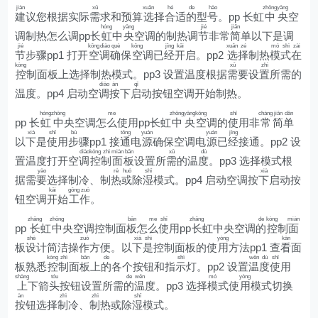
jiàn
xū
xuǎn
hé
de
hào
zhōng
yāng
建
议您根据实际
需
求和预算
选
择
合
适
的
型
号
。pp 长虹
中
央
空
hóng
yāng
jié
jiǎn
调制热怎么调pp长
虹
中
央
空调的制热调
节
非常
简
单以下是调
jié
kōng
diào
què
kōng
jīng
kāi
xuǎn
zé
mó
shì
zài
节
步骤pp1 打开
空
调
确
保
空
调已
经
开
启。pp2
选
择
制热
模
式
在
kòng
xū
zhì
控
制面板上选择制热模式。pp3 设置温度根据
需
要设
置
所需的
diào
àn
qǐ
温度。pp4 启动空
调
按
下
启
动按钮空调开始制热。
hóng
zhōng
me
zhōng
yāng
kōng
shǐ
cháng
jiǎn
dān
pp 长
虹
中
央空调怎
么
使用pp长虹
中
央
空
调的
使
用非
常
简
单
xià
shǐ
bù
tōng
yuán
yuán
jīng
以
下
是
使
用
步
骤pp1 接
通
电
源
确保空调电
源
已
经
接通。pp2 设
diào
kòng
zhì
miàn
bǎn
xū
dù
置温度打开空
调
控
制
面
板
设置所
需
的温
度
。pp3 选择模式根
yào
rè
huò
shī
xià
据需
要
选择制冷、制
热
或
除
湿
模式。pp4 启动空调按
下
启动按
kāi
gōng
zuò
钮空调
开
始
工
作
。
zhǎng
zhōng
bǎn
me
shǐ
zhǎng
de
kòng
miàn
pp
长
虹
中
央空调控制面
板
怎
么
使
用pp
长
虹中央空调
的
控
制
面
shè
zuò
xià
shì
yòng
kàn
板
设
计简洁操
作
方便。以
下
是
控制面板的使
用
方法pp1 查
看
面
kòng
zhì
bǎn
de
shì
wēn
dù
shǐ
板熟悉
控
制
面
板
上
的
各个按钮和指
示
灯。pp2 设置
温
度
使
用
shàng
tóu
de
wēn
mó
yòng
上
下箭
头
按钮设置所需
的
温
度。pp3 选择
模
式使
用
模式切换
àn
zhì
zhì
shī
按
钮选择
制
冷、
制
热或除
湿
模式。