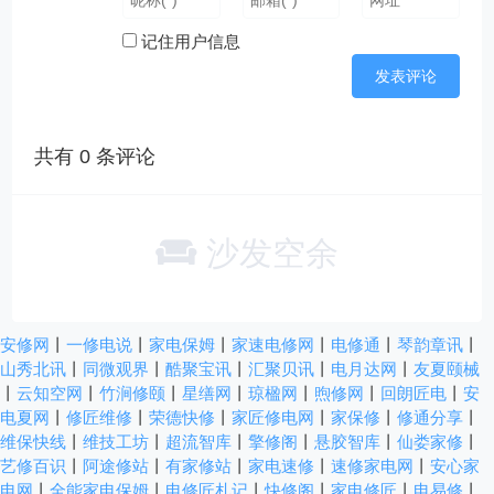
记住用户信息
共有
0
条评论
沙发空余
安修网
丨
一修电说
丨
家电保姆
丨
家速电修网
丨
电修通
丨
琴韵章讯
丨
山秀北讯
丨
同微观界
丨
酷聚宝讯
丨
汇聚贝讯
丨
电月达网
丨
友夏颐械
丨
云知空网
丨
竹涧修颐
丨
星缮网
丨
琼楹网
丨
煦修网
丨
回朗匠电
丨
安
电夏网
丨
修匠维修
丨
荣德快修
丨
家匠修电网
丨
家保修
丨
修通分享
丨
维保快线
丨
维技工坊
丨
超流智库
丨
擎修阁
丨
悬胶智库
丨
仙娄家修
丨
艺修百识
丨
阿途修站
丨
有家修站
丨
家电速修
丨
速修家电网
丨
安心家
电网
丨
全能家电保姆
丨
电修匠札记
丨
快修阁
丨
家电修匠
丨
电易修
丨