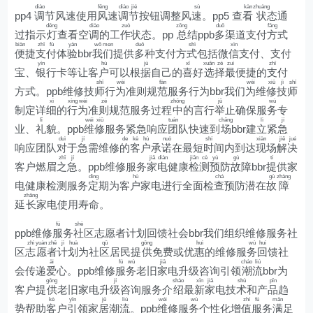
diào
fēng
diào
jié
sù
kàn
zhuàng
pp4
调
节风速使用
风
速
调
节
按钮调整风
速
。pp5 查
看
状
态通
dēng
diào
zuò
zǒng
duō
fāng
过指示
灯
查看空
调
的工
作
状态。pp
总
结ppb
多
渠道支付
方
式
biàn
zhī
fù
yàn
wǒ
men
duō
shì
xìn
便
捷
支
付
体
验
bbr
我
们
提供
多
种支付方
式
包括微
信
支付、支付
yín
hù
jù
xǐ
xuǎn
zé
zuì
zhī
宝、
银
行卡等让客
户
可以根
据
自己的
喜
好
选
择
最
便捷的
支
付
shī
wèi
fàn
wèi
xiū
jì
shī
方式。ppb维修技
师
行
为
准则规
范
服务行为bbr我们
为
维
修
技
师
xì
xíng
wèi
zé
zhōng
jǔ
wù
制定详
细
的
行
为
准
则
规范服务过程
中
的言行
举
止确保服
务
专
lǐ
wéi
xiū
tuán
chǎng
lì
jí
业、
礼
貌。ppb
维
修
服务紧急响应
团
队快速到
场
bbr建
立
紧
急
duì
jí
de
kè
hù
nuò
shí
xiàn
jiě
jué
响应团队
对
于
急
需维修
的
客
户
承
诺
在最短
时
间内到达
现
场
解
决
zhī
jí
jiā
diàn
jiǎn
cè
yù
gù
tí
客户燃眉
之
急
。ppb维修服务
家
电
健康
检
测
预
防
故
障bbr
提
供家
dìng
hù
chá
gù
zhàng
电健康检测服务
定
期为客
户
家电进行全面检
查
预防潜在
故
障
zhǎng
延
长
家电使用寿命。
fú
shè
ppb维修
服
务
社
区志愿者计划回馈社会bbr我们组织维修服务社
zhì
yuàn
zhě
jì
huà
qū
gōng
huì
wù
huí
区
志
愿
者
计
划
为社
区
居民提
供
免费或优
惠
的维修服
务
回
馈社
ài
fú
wù
jiā
cháo
liú
会传递
爱
心。ppb维修
服
务
老旧
家
电升级咨询引领
潮
流
bbr为
gōng
jí
shào
xīn
jiā
shù
pǐn
客户提
供
老旧家电升
级
咨询服务介
绍
最
新
家
电技
术
和产
品
趋
kè
yǐn
jū
liú
wéi
wù
zhí
fú
mǎn
势帮助
客
户
引
领家
居
潮
流
。ppb
维
修服
务
个性化增
值
服
务
满
足