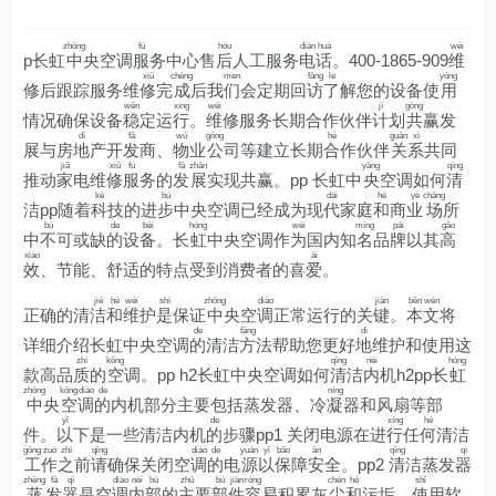
zhōng
fú
hòu
diàn
huà
wéi
p长虹
中
央空调
服
务中心售
后
人工服务
电
话
。400-1865-909
维
xiū
chéng
men
fǎng
le
yòng
修后跟踪服务维
修
完
成
后我
们
会定期回
访
了
解您的设备使
用
wěn
xíng
wéi
jì
gòng
情况确保设备
稳
定运
行
。
维
修服务长期合作伙伴
计
划
共
赢发
dì
fā
wù
gōng
hé
guān
xì
展与房
地
产开
发
商、
物
业
公
司等建立长期
合
作伙伴
关
系
共同
jiā
xiū
fú
fā
zhǎn
yāng
qīng
推动
家
电维
修
服
务的
发
展
实现共赢。pp 长虹中
央
空调如何
清
kē
bù
dài
hé
yè
chǎng
洁pp随着
科
技的进
步
中央空调已经成为现
代
家庭
和
商
业
场
所
bù
de
bèi
hóng
wèi
míng
pái
gāo
中
不
可或缺
的
设
备
。长
虹
中央空调作
为
国内知
名
品
牌
以其
高
xiào
ài
效
、节能、舒适的特点受到消费者的喜
爱
。
jié
hé
wéi
shì
zhōng
diào
jiàn
běn
wén
正确的清
洁
和
维
护
是
保证
中
央空
调
正常运行的关
键
。
本
文
将
de
fāng
dì
详细介绍长虹中央空调
的
清洁
方
法帮助您更好
地
维护和使用这
zhì
kōng
qīng
nèi
hóng
款高品
质
的
空
调。pp h2长虹中央空调如何
清
洁
内
机h2pp长
虹
zhōng
kōng
diào
de
níng
中
央
空
调
的
内机部分主要包括蒸发器、冷
凝
器和风扇等部
yǐ
de
xíng
hé
件。
以
下是一些清洁内机
的
步骤pp1 关闭电源在进
行
任
何
清洁
gōng
zuò
zhī
qǐng
diào
de
yuán
yǐ
bǎo
ān
qīng
qì
工
作
之
前
请
确保关闭空
调
的
电
源
以
保
障
安
全。pp2
清
洁蒸发
器
zhēng
fā
qì
diào
nèi
bù
zhǔ
bù
jiàn
róng
chén
hé
shǐ
蒸
发
器
是空
调
内
部
的
主
要
部
件
容
易积累灰
尘
和
污垢。
使
用软