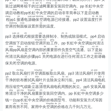
guò
liàng
de
guò
lǜ
zhòng
ān
装
过
滤网将
晾
干
的
过
滤
网
重
新
安
装回空调内。pp 长虹中央空
dòng
zhōng
dòng
dān
qǐ
调启
动
教程pp长虹
中
央空调的启
动
非常简
单
以下是
启
动教
chéng
jiē
yuán
què
bǎo
kōng
diàn
yuán
tōng
dù
dǎ
kāi
程
pp1
接
通电
源
确
保
空
调
电
源
已经接
通
。pp2 设置温
度
打
开
diào
kòng
miàn
xū
空
调
控
制
面
板设置所
需
的温度。
xuǎn
zé
shì
yào
zhì
rè
pp3
选
择
模
式
根据需
要
选择制冷、
制
热
或除湿模式。pp4 启动
kōng
diào
kāi
gōng
yāng
rú
jié
空调按下启动按钮
空
调
开
始
工
作。pp 长虹中
央
空调
如
何清
洁
shàn
fēng
shì
de
bù
tōng
xià
shì
风
扇
pp
风
扇
是
空调内部
的
重要
部
件负责空气流
通
。以
下
是
如
hé
de
guān
bì
jìn
xíng
qīng
qián
qǐng
何
清洁风扇
的
步骤pp1
关
闭
电源在
进
行
任何
清
洁工作之
前
请
确
kōng
保关闭
空
调的电源。
chū
fēng
kōng
diào
qǔ
yè
piàn
pp2 取
出
风
扇打开
空
调
面板
取
出风扇。pp3 清洁风扇
叶
片
使用
gàn
cā
shàn
chú
hé
wū
diàn
jī
干
净的软布
擦
拭风
扇
叶片去
除
灰尘
和
污
垢。pp4 清洁风扇
电
机
chén
qīng
jī
huī
fēng
用压缩空气或吸
尘
器
清
理风扇电
机
周围的
灰
尘。pp5 安装
风
扇
qīng
gàn
jìng
fēng
shàn
xīn
zhōng
将
清
洁
干
净
的
风
扇
重
新
安装回空调内。pp 长虹
中
央空调多少
hóng
diào
xíng
钱一台pp长
虹
中央空
调
的价格因
型
号、功能和安装方式等因
yǒu
bù
tóng
kōng
diào
de
jià
素而
有
所
不
同
。家用中央
空
调
的
价
格在几千到几万元。