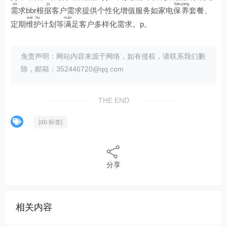
xū
jù
bǎo
yǎng
需
求bbr根
据
客户需求提供个性化增值服务如家电
保
养
套餐、
wéi
hù
mǎn
定期
维
护
计划等
满
足客户多样化需求。p。
免责声明：网站内容来源于网络，如有侵权，请联系我们删
除，邮箱：352446720@qq.com
THE END
[db:标签]
分享
相关内容