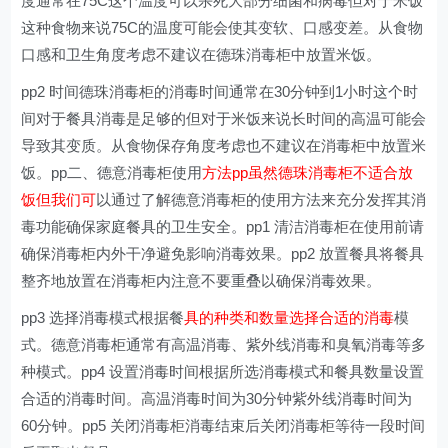
度通常在75C这个温度可以杀死大部分细菌和病毒但对于米饭
这种食物来说75C的温度可能会使其变软、口感变差。从食物
口感和卫生角度考虑不建议在德珠消毒柜中放置米饭。
pp2 时间德珠消毒柜的消毒时间通常在30分钟到1小时这个时
间对于餐具消毒是足够的但对于米饭来说长时间的高温可能会
导致其变质。从食物保存角度考虑也不建议在消毒柜中放置米
饭。pp二、德意消毒柜使用
方法pp虽然德珠消毒柜不适合放
饭但我们可
以通过了解德意消毒柜的使用方法来充分发挥其消
毒功能确保家庭餐具的卫生安全。pp1 清洁消毒柜在使用前请
确保消毒柜内外干净避免影响消毒效果。pp2 放置餐具将餐具
整齐地放置在消毒柜内注意不要重叠以确保消毒效果。
pp3 选择消毒模式根据餐
具的种类和数量选择合适的消毒
模
式。德意消毒柜通常有高温消毒、紫外线消毒和臭氧消毒等多
种模式。pp4 设置消毒时间根据所选消毒模式和餐具数量设置
合适的消毒时间。高温消毒时间为30分钟紫外线消毒时间为
60分钟。pp5 关闭消毒柜消毒结束后关闭消毒柜等待一段时间