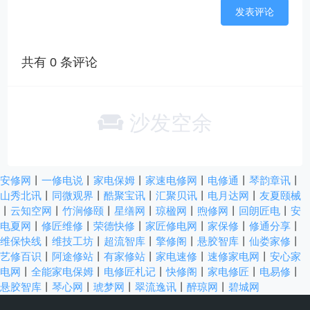
共有
0
条评论
沙发空余
安修网
丨
一修电说
丨
家电保姆
丨
家速电修网
丨
电修通
丨
琴韵章讯
丨
山秀北讯
丨
同微观界
丨
酷聚宝讯
丨
汇聚贝讯
丨
电月达网
丨
友夏颐械
丨
云知空网
丨
竹涧修颐
丨
星缮网
丨
琼楹网
丨
煦修网
丨
回朗匠电
丨
安
电夏网
丨
修匠维修
丨
荣德快修
丨
家匠修电网
丨
家保修
丨
修通分享
丨
维保快线
丨
维技工坊
丨
超流智库
丨
擎修阁
丨
悬胶智库
丨
仙娄家修
丨
艺修百识
丨
阿途修站
丨
有家修站
丨
家电速修
丨
速修家电网
丨
安心家
电网
丨
全能家电保姆
丨
电修匠札记
丨
快修阁
丨
家电修匠
丨
电易修
丨
悬胶智库
丨
琴心网
丨
琥梦网
丨
翠流逸讯
丨
醉琼网
丨
碧城网