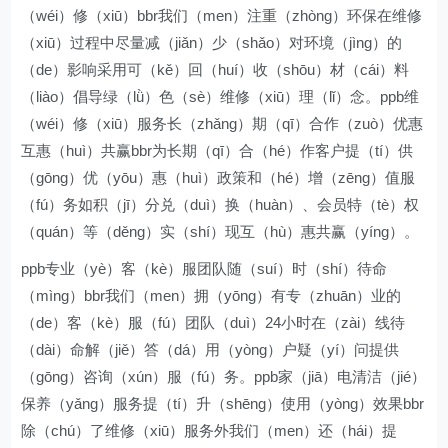
（wéi）修（xiū）bbr我们（men）注重（zhòng）环保在维修
（xiū）过程中尽量减（jiǎn）少（shǎo）对环境（jìng）的
（de）影响采用可（kě）回（huí）收（shōu）材（cái）料
（liào）倡导绿（lǜ）色（sè）维修（xiū）理（lǐ）念。ppb维
（wéi）修（xiū）服务长（zhǎng）期（qī）合作（zuò）优惠
互惠（huì）共赢bbr为长期（qī）合（hé）作客户提（tí）供
（gōng）优（yōu）惠（huì）政策和（hé）增（zēng）值服
（fú）务如积（jī）分兑（duì）换（huàn）、会员特（tè）权
（quán）等（děng）实（shí）现互（hù）惠共赢（yíng）。
ppb专业（yè）客（kè）服团队随（suí）时（shí）待命
（mìng）bbr我们（men）拥（yōng）有专（zhuān）业的
（de）客（kè）服（fú）团队（duì）24小时在（zài）线待
（dài）命解（jiě）答（dá）用（yòng）户疑（yí）问提供
（gōng）咨询（xún）服（fú）务。ppb家（jiā）电清洁（jié）
保养（yǎng）服务提（tí）升（shēng）使用（yòng）效果bbr
除（chú）了维修（xiū）服务外我们（men）还（hái）提