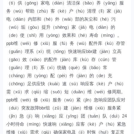
（tí）供（gōng）家电（diàn）清洁保（bǎo）养（yǎng）服
务（wù）帮助（zhù）客（kè）户（hù）清理（lǐ）家（jiā）
电（diàn）内部和（hé）外（wài）部的灰尘和（hé）污
（wū）垢（gòu）提升（shēng）家（jiā）电（diàn）的
（de）使（shǐ）用（yòng）效果和（hé）寿命（mìng）。
ppb维（wéi）修（xiū）服（fú）务（wù）配件库（kù）存管
（guǎn）理系（xì）统（tǒng）快速响应bbr建（jiàn）立高
（gāo）效（xiào）的配件（jiàn）库（kù）存（cún）管
（guǎn）理（lǐ）系（xì）统确（què）保（bǎo）常
（cháng）用（yòng）配（pèi）件（jiàn）的（de）充
（chōng）足供应快（kuài）速（sù）响应客（kè）户（hù）
需（xū）求（qiú）缩（suō）短（duǎn）维（wéi）修周期。
ppb维（wéi）修（xiū）服务（wù）紧（jǐn）急响应团队应对
（duì）突发故障bbr组（zǔ）建（jiàn）维修（xiū）服务紧
（jǐn）急（jí）响（xiǎng）应（yīng）团（tuán）队（duì）24
小时待命（mìng）快速响（xiǎng）应客（kè）户（hù）紧急
维修（xiū）需求（qiú）确保家电及（jí）时恢（huī）复正常