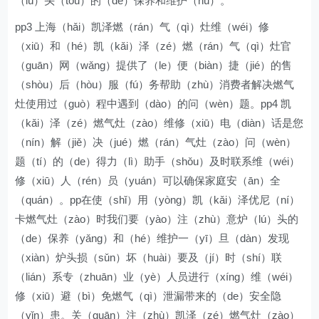
（lú）头（tóu）的（de）保养和维护（hù）。
pp3 上海（hǎi）凯泽燃（rán）气（qì）灶维（wéi）修
（xiū）和（hé）凯（kǎi）泽（zé）燃（rán）气（qì）灶官
（guān）网（wǎng）提供了（le）便（biàn）捷（jié）的售
（shòu）后（hòu）服（fú）务帮助（zhù）消费者解决燃气
灶使用过（guò）程中遇到（dào）的问（wèn）题。pp4 凯
（kǎi）泽（zé）燃气灶（zào）维修（xiū）电（diàn）话是您
（nín）解（jiě）决（jué）燃（rán）气灶（zào）问（wèn）
题（tí）的（de）得力（lì）助手（shǒu）及时联系维（wéi）
修（xiū）人（rén）员（yuán）可以确保家庭安（ān）全
（quán）。pp在使（shǐ）用（yòng）凯（kǎi）泽优尼（ní）
卡燃气灶（zào）时我们要（yào）注（zhù）意炉（lú）头的
（de）保养（yǎng）和（hé）维护一（yī）旦（dàn）发现
（xiàn）炉头损（sǔn）坏（huài）要及（jí）时（shí）联
（lián）系专（zhuān）业（yè）人员进行（xíng）维（wéi）
修（xiū）避（bì）免燃气（qì）泄漏带来的（de）安全隐
（yǐn）患。关（guān）注（zhù）凯泽（zé）燃气灶（zào）