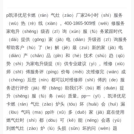
p凯泽优尼卡燃（rán）气灶（zào）厂家24小时（shí）服务
（wù）热（rè）线（xiàn）。400-1865-909维（wéi）修服务
家电升（shēng）级咨（zī）询（xún）服（fú）务紧跟时代
（dài）提供（gōng）家（jiā）电（diàn）升级咨（zī）询服务
帮助客户（hù）了（le）解（jiě）最（zuì）新的家（jiā）电
（diàn）产（chǎn）品（pǐn）和（hé）技术（shù）趋（qū）
势（shì）为家电升级提（tí）供专业建议（yì）。维修（xiū）
师（shī）傅服务评（píng）价每（měi）次维修完（wán）成
（chéng）后您（nín）都可以对维修师（shī）傅的（de）服
务进行评价（jià）帮（bāng）助我们不（bù）断（duàn）提
升（shēng）服（fú）务（wù）质量。pp一（yī）、凯泽优尼
卡燃（rán）气灶（zào）炉头（tóu）坏（huài）会（huì）漏
（lòu）气吗（ma）pp许（xǔ）多（duō）家（jiā）庭在使用
燃气灶时（shí）都（dōu）可（kě）能（néng）会遇（yù）
到燃气灶（zào）炉（lú）头损（sǔn）坏的问（wèn）题