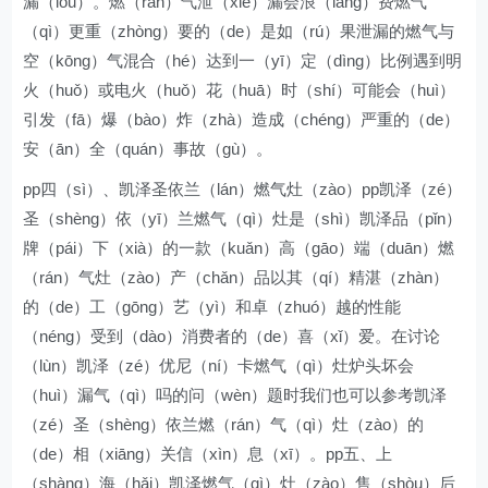
漏（lòu）。燃（rán）气泄（xiè）漏会浪（làng）费燃气
（qì）更重（zhòng）要的（de）是如（rú）果泄漏的燃气与
空（kōng）气混合（hé）达到一（yī）定（dìng）比例遇到明
火（huǒ）或电火（huǒ）花（huā）时（shí）可能会（huì）
引发（fā）爆（bào）炸（zhà）造成（chéng）严重的（de）
安（ān）全（quán）事故（gù）。
pp四（sì）、凯泽圣依兰（lán）燃气灶（zào）pp凯泽（zé）
圣（shèng）依（yī）兰燃气（qì）灶是（shì）凯泽品（pǐn）
牌（pái）下（xià）的一款（kuǎn）高（gāo）端（duān）燃
（rán）气灶（zào）产（chǎn）品以其（qí）精湛（zhàn）
的（de）工（gōng）艺（yì）和卓（zhuó）越的性能
（néng）受到（dào）消费者的（de）喜（xǐ）爱。在讨论
（lùn）凯泽（zé）优尼（ní）卡燃气（qì）灶炉头坏会
（huì）漏气（qì）吗的问（wèn）题时我们也可以参考凯泽
（zé）圣（shèng）依兰燃（rán）气（qì）灶（zào）的
（de）相（xiāng）关信（xìn）息（xī）。pp五、上
（shàng）海（hǎi）凯泽燃气（qì）灶（zào）售（shòu）后