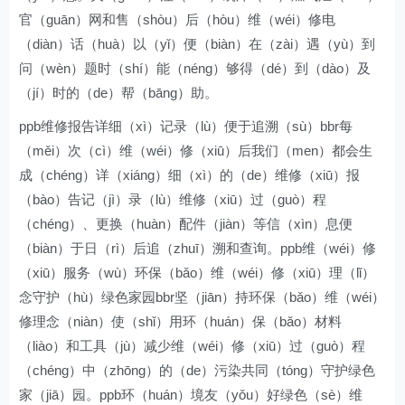
官（guān）网和售（shòu）后（hòu）维（wéi）修电
（diàn）话（huà）以（yǐ）便（biàn）在（zài）遇（yù）到
问（wèn）题时（shí）能（néng）够得（dé）到（dào）及
（jí）时的（de）帮（bāng）助。
ppb维修报告详细（xì）记录（lù）便于追溯（sù）bbr每
（měi）次（cì）维（wéi）修（xiū）后我们（men）都会生
成（chéng）详（xiáng）细（xì）的（de）维修（xiū）报
（bào）告记（jì）录（lù）维修（xiū）过（guò）程
（chéng）、更换（huàn）配件（jiàn）等信（xìn）息便
（biàn）于日（rì）后追（zhuī）溯和查询。ppb维（wéi）修
（xiū）服务（wù）环保（bǎo）维（wéi）修（xiū）理（lǐ）
念守护（hù）绿色家园bbr坚（jiān）持环保（bǎo）维（wéi）
修理念（niàn）使（shǐ）用环（huán）保（bǎo）材料
（liào）和工具（jù）减少维（wéi）修（xiū）过（guò）程
（chéng）中（zhōng）的（de）污染共同（tóng）守护绿色
家（jiā）园。ppb环（huán）境友（yǒu）好绿色（sè）维