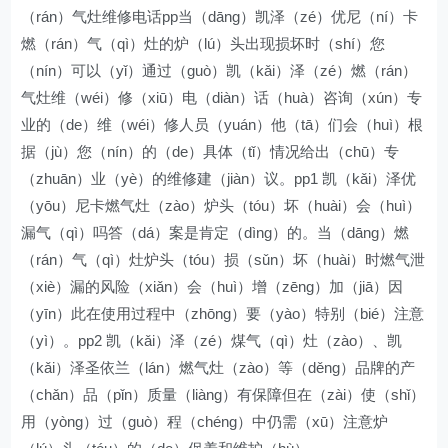
（rán）气灶维修电话pp当（dāng）凯泽（zé）优尼（ní）卡
燃（rán）气（qì）灶的炉（lú）头出现损坏时（shí）您
（nín）可以（yǐ）通过（guò）凯（kǎi）泽（zé）燃（rán）
气灶维（wéi）修（xiū）电（diàn）话（huà）咨询（xún）专
业的（de）维（wéi）修人员（yuán）他（tā）们会（huì）根
据（jù）您（nín）的（de）具体（tǐ）情况给出（chū）专
（zhuān）业（yè）的维修建（jiàn）议。pp1 凯（kǎi）泽优
（yōu）尼卡燃气灶（zào）炉头（tóu）坏（huài）会（huì）
漏气（qì）吗答（dá）案是肯定（dìng）的。当（dāng）燃
（rán）气（qì）灶炉头（tóu）损（sǔn）坏（huài）时燃气泄
（xiè）漏的风险（xiǎn）会（huì）增（zēng）加（jiā）因
（yīn）此在使用过程中（zhōng）要（yào）特别（bié）注意
（yì）。pp2 凯（kǎi）泽（zé）煤气（qì）灶（zào）、凯
（kǎi）泽圣依兰（lán）燃气灶（zào）等（děng）品牌的产
（chǎn）品（pǐn）质量（liàng）有保障但在（zài）使（shǐ）
用（yòng）过（guò）程（chéng）中仍需（xū）注意炉