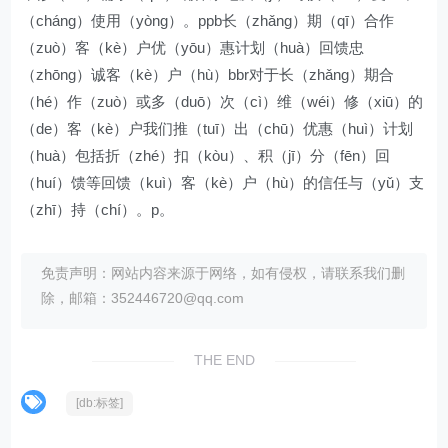
（cháng）使用（yòng）。ppb长（zhǎng）期（qī）合作
（zuò）客（kè）户优（yōu）惠计划（huà）回馈忠
（zhōng）诚客（kè）户（hù）bbr对于长（zhǎng）期合
（hé）作（zuò）或多（duō）次（cì）维（wéi）修（xiū）的
（de）客（kè）户我们推（tuī）出（chū）优惠（huì）计划
（huà）包括折（zhé）扣（kòu）、积（jī）分（fēn）回
（huí）馈等回馈（kuì）客（kè）户（hù）的信任与（yǔ）支
（zhī）持（chí）。p。
免责声明：网站内容来源于网络，如有侵权，请联系我们删
除，邮箱：352446720@qq.com
THE END
[db:标签]