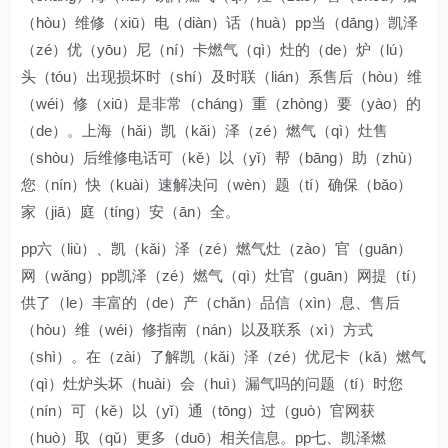
（hòu）维修（xiū）电（diàn）话（huà）pp当（dāng）凯泽
（zé）优（yōu）尼（ní）卡燃气（qì）灶的（de）炉（lú）
头（tóu）出现损坏时（shí）及时联（lián）系售后（hòu）维
（wéi）修（xiū）是非常（cháng）重（zhòng）要（yào）的
（de）。上海（hǎi）凯（kǎi）泽（zé）燃气（qì）灶售
（shòu）后维修电话可（kě）以（yǐ）帮（bāng）助（zhù）
您（nín）快（kuài）速解决问（wèn）题（tí）确保（bǎo）
家（jiā）庭（tíng）安（ān）全。
pp六（liù）、凯（kǎi）泽（zé）燃气灶（zào）官（guān）
网（wǎng）pp凯泽（zé）燃气（qì）灶官（guān）网提（tí）
供了（le）丰富的（de）产（chǎn）品信（xìn）息、售后
（hòu）维（wéi）修指南（nán）以及联系（xì）方式
（shì）。在（zài）了解凯（kǎi）泽（zé）优尼卡（kǎ）燃气
（qì）灶炉头坏（huài）会（huì）漏气吗的问题（tí）时您
（nín）可（kě）以（yǐ）通（tōng）过（guò）官网获
（huò）取（qǔ）更多（duō）相关信息。pp七、凯泽燃