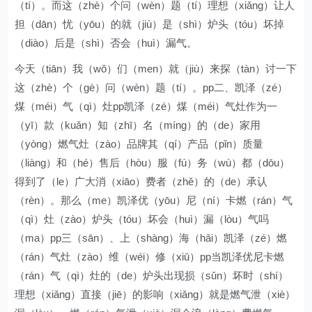
（tí）。而这（zhè）个问（wèn）题（tí）理想（xiǎng）让人
担（dān）忧（yōu）的就（jiù）是（shì）炉头（tóu）坏掉
（diào）后是（shì）否会（huì）漏气。
今天（tiān）我（wǒ）们（men）就（jiù）来探（tàn）讨一下
这（zhè）个（gè）问（wèn）题（tí）。pp二、凯泽（zé）
煤（méi）气（qì）灶pp凯泽（zé）煤（méi）气灶作为一
（yī）款（kuǎn）知（zhī）名（míng）的（de）家用
（yòng）燃气灶（zào）品牌其（qí）产品（pǐn）质量
（liàng）和（hé）售后（hòu）服（fú）务（wù）都（dōu）
得到了（le）广大消（xiāo）费者（zhě）的（de）承认
（rèn）。那么（me）凯泽优（yōu）尼（ní）卡燃（rán）气
（qì）灶（zào）炉头（tóu）坏会（huì）漏（lòu）气吗
（ma）pp三（sān）、上（shàng）海（hǎi）凯泽（zé）燃
（rán）气灶（zào）维（wéi）修（xiū）pp当凯泽优尼卡燃
（rán）气（qì）灶的（de）炉头出现损（sǔn）坏时（shí）
理想（xiǎng）直接（jiē）的影响（xiǎng）就是燃气泄（xiè）