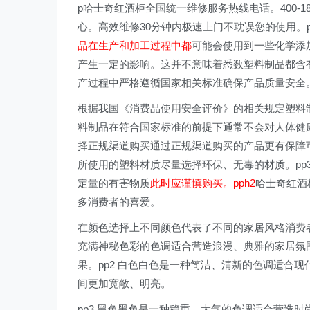
p哈士奇红酒柜全国统一维修服务热线电话。400-1
心。高效维修30分钟内极速上门不耽误您的使用。p
品在生产和加工过程中都
可能会使用到一些化学添
产生一定的影响。这并不意味着悉数塑料制品都含
产过程中严格遵循国家相关标准确保产品质量安全
根据我国《消费品使用安全评价》的相关规定塑料
料制品在符合国家标准的前提下通常不会对人体健康
择正规渠道购买通过正规渠道购买的产品更有保障可
所使用的塑料材质尽量选择环保、无毒的材质。pp
定量的有害物质
此时应谨慎购买。pph2
哈士奇红酒
多消费者的喜爱。
在颜色选择上不同颜色代表了不同的家居风格消费
充满神秘色彩的色调适合营造浪漫、典雅的家居氛
果。pp2 白色白色是一种简洁、清新的色调适合
间更加宽敞、明亮。
pp3 黑色黑色是一种稳重、大气的色调适合营造