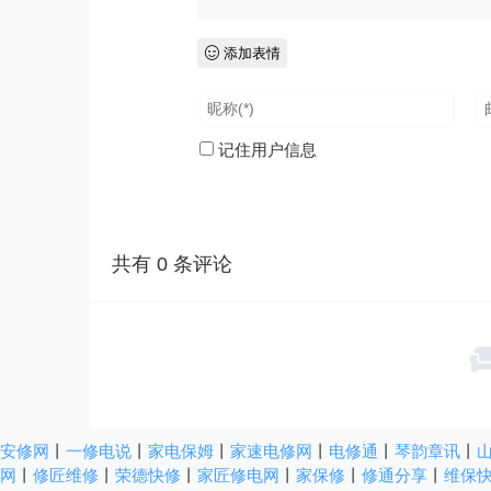
添加表情
记住用户信息
共有
0
条评论
安修网
丨
一修电说
丨
家电保姆
丨
家速电修网
丨
电修通
丨
琴韵章讯
丨
网
丨
修匠维修
丨
荣德快修
丨
家匠修电网
丨
家保修
丨
修通分享
丨
维保