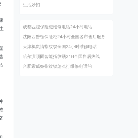
放
生活妙招
制
康
成都匹煌保险柜维修电话24小时电话
生
沈阳西普顿保险柜24小时全国各市售后服务
天津枫岚情指纹锁全国24小时维修电话
塑
选
哈尔滨顶固智能指纹锁24H全国售后热线
品
合肥索威娅指纹锁怎么打维修电话的
一
种
效
空
现