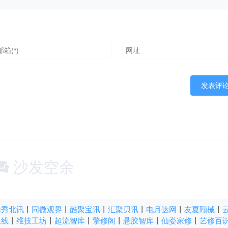
沙发空余
山秀北讯
丨
同微观界
丨
酷聚宝讯
丨
汇聚贝讯
丨
电月达网
丨
友夏颐械
丨
快线
丨
维技工坊
丨
超流智库
丨
擎修阁
丨
悬胶智库
丨
仙娄家修
丨
艺修百