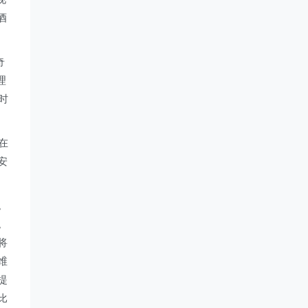
酒
奇
理
时
在
安
。
。
将
维
提
比