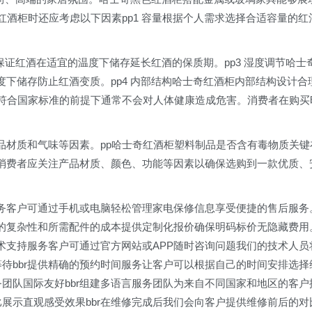
红酒柜时还应考虑以下因素pp1 容量根据个人需求选择合适容量的红
保证红酒在适宜的温度下储存延长红酒的保质期。pp3 湿度调节哈士
下储存防止红酒变质。pp4 内部结构哈士奇红酒柜内部结构设计合
在符合国家标准的前提下通常不会对人体健康造成危害。消费者在购买
。
品材质和气味等因素。pp哈士奇红酒柜塑料制品是否含有毒物质关键
消费者应关注产品材质、颜色、功能等因素以确保选购到一款优质、
务客户可通过手机或电脑轻松管理家电保修信息享受便捷的售后服务
项目的复杂性和所需配件的成本提供定制化报价确保明码标价无隐藏费用
技术支持服务客户可通过官方网站或APP随时咨询问题我们的技术人员
等待bbr提供精确的预约时间服务让客户可以根据自己的时间安排选择
务团队国际友好bbr组建多语言服务团队为来自不同国家和地区的客户
比展示直观感受效果bbr在维修完成后我们会向客户提供维修前后的对