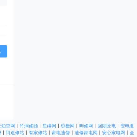
云知空网
丨
竹涧修颐
丨
星缮网
丨
琼楹网
丨
煦修网
丨
回朗匠电
丨
安电夏
识
丨
阿途修站
丨
有家修站
丨
家电速修
丨
速修家电网
丨
安心家电网
丨
全