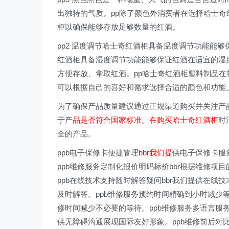
出独特的气质。pp除了颜色外消费者在选择哈士奇
柜以确保能够存放足够数量的红酒。
pp2 温度调节哈士奇红酒柜具备温度调节功能能够
红酒柜具备湿度调节功能能够保证红酒在适宜的湿度
方便存放、拿取红酒。pp哈士奇红酒柜塑料制品
可以根据自己的喜好和需求选择合适的颜色和功能
为了确保产品质量建议通过正规渠道购买并关注产
于产
品是否符合国家标准。在购买哈士奇红酒柜
时
全的产品。
ppb电子保修卡便捷管理
bbr我们提
供电子保修卡服
ppb维修服务定制化报价明码标价bbr根据维修
ppb在线技术支持随时解答疑问bbr我们提供在线
及时解答。ppb维修服务预约时间精确到小时减少
修时间减少不必要的等待。ppb维修服务多语言服
供无障碍沟通展现国际友好形象。ppb维修前后对