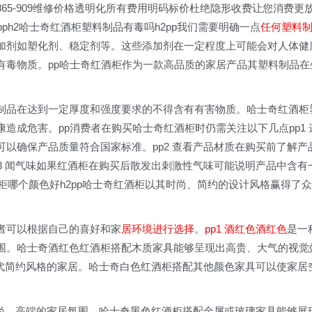
865-909维修价格透明化所有费用明码标价杜绝隐形收费让您消费更
ph2哈士奇红酒柜塑料制品有毒吗h2pp我们需要明确一点
任何塑料
加剂如塑化剂、稳定剂等。这些添加剂在一定程度上可能会对人体健
有毒物质。pp哈士奇红酒柜作为一款高品质的家居产品其塑料制品在
。
制品在达到一定厚度和强度要求的不得含有有害物质。哈士奇红酒柜
造成危害。pp消费者在购买哈士奇红酒柜时仍需关注以下几点pp1 
以确保产品质量符合国家标准。pp2 查看产品材质在购买前了解产
3 闻气味如果红酒柜在购买后散发出刺激性气味可能说明产品中含有
柜哪个颜色好h2pp哈士奇红酒柜以其时尚、简约的设计风格赢得了众
者可以根据自己的喜好和家
居环境进行选择。pp1 酒红色酒红色
是一
围。哈士奇酒红色红酒柜搭配木质家具能够呈现出高贵、大气的视觉
现代简约风格的家居。哈士奇白色红酒柜搭配其他颜色家具可以使家居
时尚、高端的家居氛围。哈士奇黑色红酒柜搭配金属或玻璃家具能够展