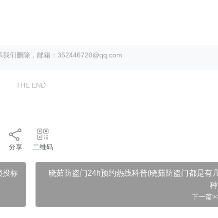
除，邮箱：352446720@qq.com
THE END
分享
二维码
锁投标
晓茹防盗门24h预约热线科普(晓茹防盗门都是有
种
下一篇>