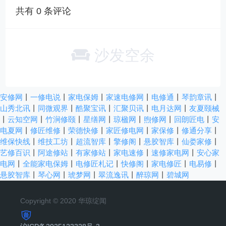
共有
0
条评论
沙发空余
安修网
丨
一修电说
丨
家电保姆
丨
家速电修网
丨
电修通
丨
琴韵章讯
丨
山秀北讯
丨
同微观界
丨
酷聚宝讯
丨
汇聚贝讯
丨
电月达网
丨
友夏颐械
丨
云知空网
丨
竹涧修颐
丨
星缮网
丨
琼楹网
丨
煦修网
丨
回朗匠电
丨
安
电夏网
丨
修匠维修
丨
荣德快修
丨
家匠修电网
丨
家保修
丨
修通分享
丨
维保快线
丨
维技工坊
丨
超流智库
丨
擎修阁
丨
悬胶智库
丨
仙娄家修
丨
艺修百识
丨
阿途修站
丨
有家修站
丨
家电速修
丨
速修家电网
丨
安心家
电网
丨
全能家电保姆
丨
电修匠札记
丨
快修阁
丨
家电修匠
丨
电易修
丨
悬胶智库
丨
琴心网
丨
琥梦网
丨
翠流逸讯
丨
醉琼网
丨
碧城网
Copyright © 2020 华琼绽闻