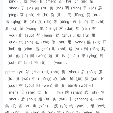
（píng）。我（wǒ）们（men）还（hái）介（jiè）绍
（shào）了（le）如（rú）何（hé）调（diào）节（jié）屏
（píng）幕（mù）比（bǐ）例（lì）、亮（liàng）度（dù）、
清（qīng）晰（xī）度（dù）等（děng）设（shè）置（zhì）
希（xī）望（wàng）能（néng）对（duì）您（nín）有
（yǒu）所（suǒ）帮（bāng）助（zhù）。如（rú）果
（guǒ）您（nín）在（zài）使（shǐ）用（yòng）酷（kù）开
（kāi）电（diàn）视（shì）时（shí）遇（yù）到（dào）其
（qí）他（tā）问（wèn）题（tí）欢（huān）迎（yíng）随
（suí）时（shí）提（tí）问（wèn）。
ppb一（yī）站（zhàn）式（shì）售（shòu）后（hòu）服
（fú）务（wù）中（zhōng）心（xīn）解（jiě）决（jué）所
（suǒ）有（yǒu）问（wèn）题（tí）bbr我（wǒ）们
（men）设（shè）立（lì）一（yī）站（zhàn）式（shì）售
（shòu）后（hòu）服（fú）务（wù）中（zhōng）心（xīn）
集（jí）咨（zī）询（xún）、预（yù）约（yuē）、维（wéi）
修（xiū）、投（tóu）诉（sù）等（děng）功（gōng）能