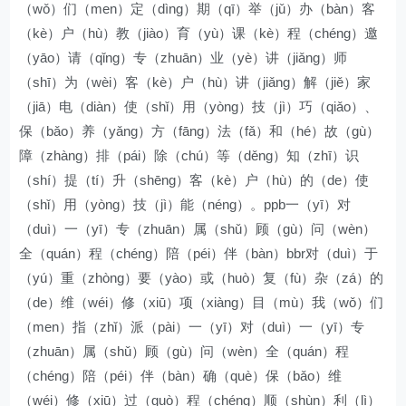
（wǒ）们（men）定（dìng）期（qī）举（jǔ）办（bàn）客
（kè）户（hù）教（jiào）育（yù）课（kè）程（chéng）邀
（yāo）请（qǐng）专（zhuān）业（yè）讲（jiǎng）师
（shī）为（wèi）客（kè）户（hù）讲（jiǎng）解（jiě）家
（jiā）电（diàn）使（shǐ）用（yòng）技（jì）巧（qiǎo）、
保（bǎo）养（yǎng）方（fāng）法（fǎ）和（hé）故（gù）
障（zhàng）排（pái）除（chú）等（děng）知（zhī）识
（shí）提（tí）升（shēng）客（kè）户（hù）的（de）使
（shǐ）用（yòng）技（jì）能（néng）。ppb一（yī）对
（duì）一（yī）专（zhuān）属（shǔ）顾（gù）问（wèn）
全（quán）程（chéng）陪（péi）伴（bàn）bbr对（duì）于
（yú）重（zhòng）要（yào）或（huò）复（fù）杂（zá）的
（de）维（wéi）修（xiū）项（xiàng）目（mù）我（wǒ）们
（men）指（zhǐ）派（pài）一（yī）对（duì）一（yī）专
（zhuān）属（shǔ）顾（gù）问（wèn）全（quán）程
（chéng）陪（péi）伴（bàn）确（què）保（bǎo）维
（wéi）修（xiū）过（guò）程（chéng）顺（shùn）利（lì）