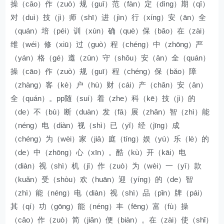
操（cāo）作（zuò）规（guī）范（fàn）定（dìng）期（qī）
对（duì）技（jì）师（shī）进（jìn）行（xíng）安（ān）全
（quán）培（péi）训（xùn）确（què）保（bǎo）在（zài）
维（wéi）修（xiū）过（guò）程（chéng）中（zhōng）严
（yán）格（gé）遵（zūn）守（shǒu）安（ān）全（quán）
操（cāo）作（zuò）规（guī）程（chéng）保（bǎo）障
（zhàng）客（kè）户（hù）财（cái）产（chǎn）安（ān）
全（quán）。pp随（suí）着（zhe）科（kē）技（jì）的
（de）不（bù）断（duàn）发（fā）展（zhǎn）智（zhì）能
（néng）电（diàn）视（shì）已（yǐ）经（jīng）成
（chéng）为（wèi）家（jiā）庭（tíng）娱（yú）乐（lè）的
（de）中（zhōng）心（xīn）。酷（kù）开（kāi）电
（diàn）视（shì）机（jī）作（zuò）为（wèi）一（yī）款
（kuǎn）受（shòu）欢（huān）迎（yíng）的（de）智
（zhì）能（néng）电（diàn）视（shì）品（pǐn）牌（pái）
其（qí）功（gōng）能（néng）丰（fēng）富（fù）操
（cāo）作（zuò）简（jiǎn）便（biàn）。在（zài）使（shǐ）