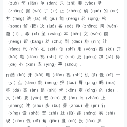
（zuò）简（jiǎn）单（dān）只（zhǐ）要（yào）掌
（zhǎng）握（wò）了（le）正（zhèng）确（què）的（de）
方（fāng）法（fǎ）就（jiù）能（néng）轻（qīng）松
（sōng）解（jiě）决（jué）各（gè）种（zhǒng）问（wèn）
题（tí）。希（xī）望（wàng）本（běn）文（wén）能
（néng）帮（bāng）助（zhù）到（dào）您（nín）让
（ràng）您（nín）在（zài）使（shǐ）用（yòng）酷（kù）开
（kāi）电（diàn）视（shì）时（shí）更（gèng）加（jiā）得
（dé）心（xīn）应（yīng）手（shǒu）。
pp酷（kù）开（kāi）电（diàn）视（shì）机（jī）低（dī）一
（yī）点（diǎn）能（néng）投（tóu）屏（píng）吗（ma）
答（dá）案（àn）是（shì）肯（kěn）定（dìng）的（de）。
只（zhǐ）要（yào）您（nín）按（àn）照（zhào）上
（shàng）述（shù）步（bù）骤（zhòu）进（jìn）行
（xíng）设（shè）置（zhì）就（jiù）能（néng）实（shí）
现（xiàn）低（dī）角（jiǎo）度（dù）投（tóu）屏