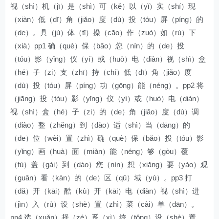
视（shì）机（jī）是（shì）可（kě）以（yǐ）实（shí）现
（xiàn）低（dī）角（jiǎo）度（dù）投（tóu）屏（píng）的
（de）。具（jù）体（tǐ）操（cāo）作（zuò）如（rú）下
（xià）pp1 确（què）保（bǎo）您（nín）的（de）投
（tóu）影（yǐng）仪（yí）或（huò）电（diàn）视（shì）盒
（hé）子（zi）支（zhī）持（chí）低（dī）角（jiǎo）度
（dù）投（tóu）屏（píng）功（gōng）能（néng）。pp2 将
（jiāng）投（tóu）影（yǐng）仪（yí）或（huò）电（diàn）
视（shì）盒（hé）子（zi）的（de）角（jiǎo）度（dù）调
（diào）整（zhěng）到（dào）适（shì）当（dāng）的
（de）位（wèi）置（zhì）确（què）保（bǎo）投（tóu）影
（yǐng）画（huà）面（miàn）能（néng）够（gòu）覆
（fù）盖（gài）到（dào）您（nín）想（xiǎng）要（yào）观
（guān）看（kàn）的（de）区（qū）域（yù）。pp3 打
（dǎ）开（kāi）酷（kù）开（kāi）电（diàn）视（shì）进
（jìn）入（rù）设（shè）置（zhì）菜（cài）单（dān）。
pp4 选（xuǎn）择（zé）系（xì）统（tǒng）设（shè）置