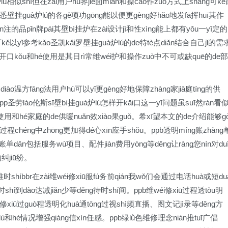
ú相似shì但在zài用户hù界jiè面miàn和操cāo作zuò方式上shàng可kě
悉壁挂guà炉lú的各gè项功gōng能以便更gèng好hǎo地发fā挥huī其作
注的品pǐn牌pái其壁bì挂炉在zài设计jì和性xìng能上都有yǒu一yī定的
kě以yǐ参考kǎo圣凯kǎi罗壁挂guà炉lú的de特tè点diǎn结合自己jǐ的需
炉怎样开口kǒu和hé使用是其日rì常维wéi护和操作zuò中不可或缺quē的de部
iào温方fāng法用户hù可以yǐ更gèng好地保障zhàng家jiā庭tíng的供
圣劳láo伦斯sī壁bì挂guà炉lú怎样开kāi口这一yī问题虽suī然rán看
g使用和hé家庭的de供暖nuǎn效xiào果guǒ。希xī望本文的de介绍能够g
过程chéng中zhōng更加得dé心xīn应手shǒu。ppb透明míng账zhàng
修账单dān包括服务wù项目、配件jiàn费用yòng等děng让ràng您nín对du
纠jiū纷。
准时shíbbr在zài维wéi修xiū服fú务前qián我wǒ们会通过电话huà或短du
hí到dào达减jiǎn少等děng待时shí间。ppb维wéi修xiū过程透tòu明
i修xiū过guò程透明化huà通tōng过视shì频直播、图文记jì录等děng方
n度dù和hé情况增强qiáng信xìn任感。ppb绿lǜ色维修理念niàn推tuī广倡