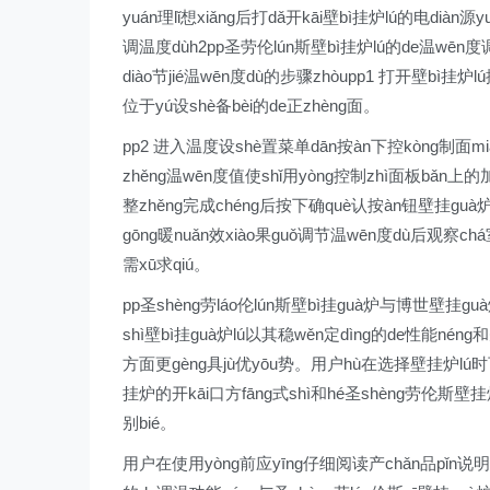
yuán理lǐ想xiǎng后打dǎ开kāi壁bì挂炉lú的电dià
调温度dùh2pp圣劳伦lún斯壁bì挂炉lú的de温wēn度调
diào节jié温wēn度dù的步骤zhòupp1 打开壁bì挂炉
位于yú设shè备bèi的de正zhèng面。
pp2 进入温度设shè置菜单dān按àn下控kòng制面mi
zhěng温wēn度值使shǐ用yòng控制zhì面板bǎn上的
整zhěng完成chéng后按下确què认按àn钮壁挂guà
gōng暖nuǎn效xiào果guǒ调节温wēn度dù后观察ch
需xū求qiú。
pp圣shèng劳láo伦lún斯壁bì挂guà炉与博世壁挂g
shì壁bì挂guà炉lú以其稳wěn定dìng的de性能né
方面更gèng具jù优yōu势。用户hù在选择壁挂炉lú时
挂炉的开kāi口方fāng式shì和hé圣shèng劳伦斯壁挂炉
别bié。
用户在使用yòng前应yīng仔细阅读产chǎn品pǐn说明书s