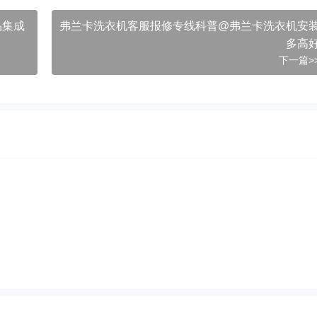
品集成
弗兰卡洗衣机客服报修专线科普@弗兰卡洗衣机安
多高
下一篇>