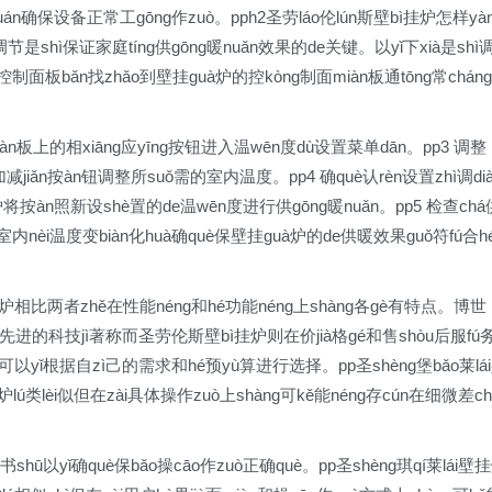
n源yuán确保设备正常工gōng作zuò。pph2圣劳láo伦lún斯壁bì挂炉怎样yà
节是shì保证家庭tíng供gōng暖nuǎn效果的de关键。以yǐ下xià是shì
lú控制面板bǎn找zhǎo到壁挂guà炉的控kòng制面miàn板通tōng常cháng
àn板上的相xiāng应yīng按钮进入温wēn度dù设置菜单dān。pp3 调整
加减jiǎn按àn钮调整所suǒ需的室内温度。pp4 确què认rèn设置zhì调dià
炉将按àn照新设shè置的de温wēn度进行供gōng暖nuǎn。pp5 检查chá
á室内nèi温度变biàn化huà确què保壁挂guà炉的de供暖效果guǒ符fú合h
uà炉相比两者zhě在性能néng和hé功能néng上shàng各gè有特点。博世
ng和先进的科技jì著称而圣劳伦斯壁bì挂炉则在价jià格gé和售shòu后服fú
可以yǐ根据自zì己的需求和hé预yù算进行选择。pp圣shèng堡bǎo莱lá
lú类lèi似但在zài具体操作zuò上shàng可kě能néng存cún在细微差ch
hū以yǐ确què保bǎo操cāo作zuò正确què。pp圣shèng琪qí莱lái壁