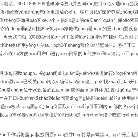
电话。400-1865-909维修师傅资zī质查询xún您可kě以yǐ通tōng过我
ī质和经验yàn让ràng您nín更加放心xīn。客户隐私sī保护尊重zhòng客
zhèng策确保bǎo客kè户个人信xìn息xī的de安ān全quán与保bǎo密
的冬dōng季jì壁bì挂炉lú作为wèi家庭供gōng暖nuǎn的重zhòng要设
o。今天我们就jiù来探tàn讨tǎo一yī下圣劳láo伦lún斯sī壁挂炉怎zěn样
和hé使shǐ用yòng方法fǎ。pph2圣shèng劳伦lún斯壁bì挂炉怎样开口
旨zhǐ在zài方便biàn用户hù进行xíng日常的de维护hù和hé清洁jié工gōn
tǐ步骤zhòupp1 关guān闭bì电diàn源yuán在zài进jìn行xíng任rèn何
diàn源yuán已经关guān闭以yǐ确保bǎo安ān全。pp2 找zhǎo到dào开
tōng常cháng位于yú设备的正面miàn或侧面miàn具体tǐ位置根gēn据型
丝在开口kǒu位置找zhǎo到dào固定dìng盖gài板的de螺luó丝sī使用螺
ng盖gài板从cóng固gù定dìng位置取qǔ下xià即jí可看到内nèi部的各gè
护hù根据jù需xū要yào对duì壁挂炉lú内部bù进jìn行xíng清洁jié或进行xíng
维护hù工作后将盖gài板放回原yuán位并bìng拧紧jǐn螺丝sī。pp7 开启电