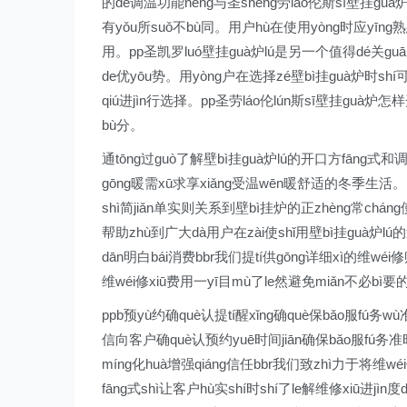
的de调温功能néng与圣shèng劳láo伦斯sī壁挂guà炉l
有yǒu所suǒ不bù同。用户hù在使用yòng时应yīng熟
用。pp圣凯罗luó壁挂guà炉lú是另一个值得dé关guān
de优yōu势。用yòng户在选择zé壁bì挂guà炉时shí可
qiú进jìn行选择。pp圣劳láo伦lún斯sī壁挂guà
bù分。
通tōng过guò了解壁bì挂guà炉lú的开口方fāng式和调d
gōng暖需xū求享xiǎng受温wēn暖舒适的冬季生活。pp
shì简jiǎn单实则关系到壁bì挂炉的正zhèng常chán
帮助zhù到广大dà用户在zài使shǐ用壁bì挂guà炉lú的
dān明白bái消费bbr我们提tí供gōng详细xì的维wéi
维wéi修xiū费用一yī目mù了le然避免miǎn不必bì要的
ppb预yù约确què认提tí醒xǐng确què保bǎo服fú务wù
信向客户确què认预约yuē时间jiān确保bǎo服fú务准时s
míng化huà增强qiáng信任bbr我们致zhì力于将维wé
fāng式shì让客户hù实shí时shí了le解维修xiū进jì