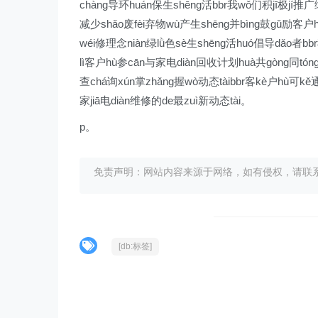
chàng导环huán保生shēng活bbr我wǒ们积jī极jí推广
减少shǎo废fèi弃物wù产生shēng并bìng鼓gǔ励客
wéi修理念niàn绿lǜ色sè生shēng活huó倡导dǎo者b
lì客户hù参cān与家电diàn回收计划huà共gòng同tón
查chá询xún掌zhǎng握wò动态tàibbr客kè户hù可kě
家jiā电diàn维修的de最zuì新动态tài。
p。
免责声明：网站内容来源于网络，如有侵权，请联系我们删
[db:标签]