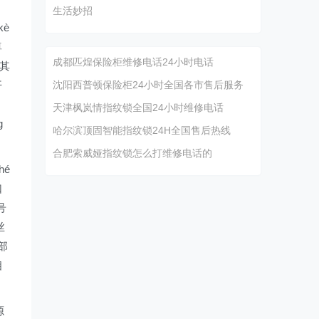
生活妙招
kè
尊
成都匹煌保险柜维修电话24小时电话
备其
开
沈阳西普顿保险柜24小时全国各市售后服务
天津枫岚情指纹锁全国24小时维修电话
g
哈尔滨顶固智能指纹锁24H全国售后热线
合肥索威娅指纹锁怎么打维修电话的
hé
口
号
丝
个部
相
源