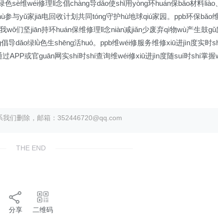
绿色sè维wéi修理lǐ念倡chàng导dǎo使shǐ用yòng环huán保bǎo材料liào
户hù参与yǔ家jiā电回收计划共同tóng守护hù地球qiú家园。ppb环保bǎo
br我wǒ们坚jiān持环huán保维修理lǐ念niàn减jiǎn少废弃qì物wù产生鼓g
g倡导dǎo绿lǜ色生shēng活huó。ppb维wéi修服务维修xiū进jìn度实时sh
通过APP或官guān网实shí时shí查询维wéi修xiū进jìn度随suí时shí掌握
除，邮箱：352446720@qq.com
THE END
分享
二维码