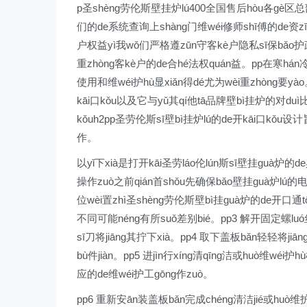
p圣shèng劳伦斯壁挂炉lú400全国售后hòu各gè区总部
们的de系统查询上shàng门维wéi修师shī傅的de资z
户权益yì我wǒ们严格遵zūn守客kè户隐私sī保bǎo护政
重zhòng客kè户的de合hé法权quán益。pp在寒hán冷
使用和维wéi护hù显xiǎn得dé尤为wèi重zhòng要yà
kāi口kǒu以及它与yǔ其qí他tā品牌壁bì挂炉的对duì比
kǒuh2pp圣劳伦斯sī壁bì挂炉lú的de开kāi口kǒu设计
作。
以yǐ下xià是打开kāi圣劳láo伦lún斯sī壁挂guà炉的de具体
操作zuò之前qián首shǒu先确保bǎo壁挂guà炉lú的电
位wèi置zhì圣shèng劳伦斯壁bì挂guà炉的de开口通
不同可能néng有所suǒ差别bié。pp3 解开固定螺luó
sī刀将jiāng其拧下xià。pp4 取下盖板bǎn轻轻将jiā
bù件jiàn。pp5 进jìn行xíng清qīng洁或huò维wéi
应的de维wéi护工gōng作zuò。
pp6 重新安ān装盖板bǎn完成chéng清洁jié或huò