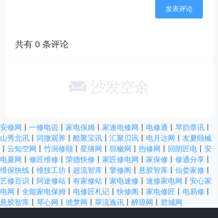
共有
0
条评论
沙发空余
安修网
丨
一修电说
丨
家电保姆
丨
家速电修网
丨
电修通
丨
琴韵章讯
丨
山秀北讯
丨
同微观界
丨
酷聚宝讯
丨
汇聚贝讯
丨
电月达网
丨
友夏颐械
丨
云知空网
丨
竹涧修颐
丨
星缮网
丨
琼楹网
丨
煦修网
丨
回朗匠电
丨
安
电夏网
丨
修匠维修
丨
荣德快修
丨
家匠修电网
丨
家保修
丨
修通分享
丨
维保快线
丨
维技工坊
丨
超流智库
丨
擎修阁
丨
悬胶智库
丨
仙娄家修
丨
艺修百识
丨
阿途修站
丨
有家修站
丨
家电速修
丨
速修家电网
丨
安心家
电网
丨
全能家电保姆
丨
电修匠札记
丨
快修阁
丨
家电修匠
丨
电易修
丨
悬胶智库
丨
琴心网
丨
琥梦网
丨
翠流逸讯
丨
醉琼网
丨
碧城网