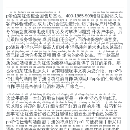
dì
bó
lái
hóng
jiǔ
guì
quán
guó
shòu
hòu
jī
dì
wéi
xiū
hòu
huí
fǎng
guān
zhù
p
帝
伯
莱
红
酒
柜
全
国
售
后
基
地
。400-1865-909
维
修
后
回
访
关
注
kè
hù
tǐ
yàn
wéi
xiū
wán
chéng
hòu
wǒ
men
huì
dìng
qī
jìn
xíng
huí
fǎng
le
jiě
kè
hù
duì
wéi
xiū
fú
客
户
体
验
维
修
完
成
后
我
们
会
定
期
进
行
回
访
了
解
客
户
对
维
修
服
wù
de
mǎn
yì
dù
hé
jiā
diàn
shǐ
yòng
qíng
kuàng
jí
shí
jiě
jué
wèn
tí
tí
shēng
kè
hù
tǐ
yàn
hòu
务
的
满
意
度
和
家
电
使
用
情
况
及
时
解
决
问
题
提
升
客
户
体
验
。
后
qī
gēn
zōng
fú
wù
wéi
xiū
wán
chéng
hòu
wǒ
men
hái
huì
jìn
xíng
huí
fǎng
què
bǎo
nín
de
mǎn
yì
dù
期
跟
踪
服
务
维
修
完
成
后
我
们
还
会
进
行
回
访
确
保
您
的
满
意
度
。
suí
zhe
shēng
huó
shuǐ
píng
de
tí
gāo
rén
men
duì
shēng
huó
pǐn
zhì
de
zhuī
qiú
yě
yuè
lái
yuè
gāo
hóng
pp
随
着
生
活
水
平
的
提
高
人
们
对
生
活
品
质
的
追
求
也
越
来
越
高
红
jiǔ
yǐ
jīng
chéng
wèi
xǔ
duō
jiā
tíng
hé
shāng
wù
chǎng
hé
de
bì
bèi
yǐn
pǐn
ér
yī
kuǎn
gāo
pǐn
酒
已
经
成
为
许
多
家
庭
和
商
务
场
合
的
必
备
饮
品
。
而
一
款
高
品
zhì
de
hóng
jiǔ
guì
gèng
shì
wèi
hóng
jiǔ
de
chǔ
cún
hé
pǐn
jiàn
tí
gōng
le
liáng
hǎo
de
tiáo
jiàn
nà
质
的
红
酒
柜
更
是
为
红
酒
的
储
存
和
品
鉴
提
供
了
良
好
的
条
件
。
那
me
dì
bó
lái
hóng
jiǔ
guì
yuán
tóu
chǎng
jiā
yǒu
nǎ
xiē
ne
běn
wén
jiāng
wèi
nín
jiè
shào
dì
么
帝
伯
莱
红
酒
柜
源
头
厂
家
有
哪
些
呢
本
文
将
为
您
介
绍
。pph2
帝
bó
shì
pú
táo
jiǔ
zì
niàng
shǒu
cè
yǐn
lǐng
hóng
jiǔ
zì
niàng
xīn
cháo
liú
dì
bó
shì
pú
táo
jiǔ
伯
仕
葡
萄
酒
自
酿
手
册
引
领
红
酒
自
酿
新
潮
流
h2pp
帝
伯
仕
葡
萄
酒
zì
niàng
shǒu
cè
shì
dì
bó
lái
hóng
jiǔ
guì
yuán
tóu
chǎng
jiā
zhī
yī
自
酿
手
册
是
帝
伯
莱
红
酒
柜
源
头
厂
家
之
一
。
zhè
kuǎn
shǒu
cè
shì
yī
běn
hóng
jiǔ
niàng
zào
zhǐ
nán
gèng
shì
yī
zhǒng
shēng
huó
tài
dù
de
tǐ
xiàn
这
款
手
册
是
一
本
红
酒
酿
造
指
南
更
是
一
种
生
活
态
度
的
体
现
。
tā
yǐ
tú
wén
bìng
mào
de
xíng
shì
xiáng
xì
jiè
shào
le
hóng
jiǔ
zì
niàng
de
bù
zhòu
jì
qiǎo
hé
zhù
它
以
图
文
并
茂
的
形
式
详
细
介
绍
了
红
酒
自
酿
的
步
骤
、
技
巧
和
注
yì
shì
xiàng
ràng
hóng
jiǔ
ài
hǎo
zhě
zài
jiā
jiù
néng
qīng
sōng
niàng
zào
chū
shǔ
yú
zì
jǐ
de
měi
jiǔ
意
事
项
让
红
酒
爱
好
者
在
家
就
能
轻
松
酿
造
出
属
于
自
己
的
美
酒
。
dì
bó
shì
pú
táo
jiǔ
zì
niàng
shǒu
cè
de
tè
diǎn
rú
xià
jiǎn
biàn
yì
dǒng
shǒu
cè
cǎi
yòng
pp
帝
伯
仕
葡
萄
酒
自
酿
手
册
的
特
点
如
下
pp1
简
便
易
懂
手
册
采
用
tōng
sú
yì
dǒng
de
yǔ
yán
pèi
yǒu
fēng
fù
de
tú
piàn
hé
tú
biǎo
jí
shǐ
shì
hóng
jiǔ
chū
xué
zhě
yě
通
俗
易
懂
的
语
言
配
有
丰
富
的
图
片
和
图
表
即
使
是
红
酒
初
学
者
也