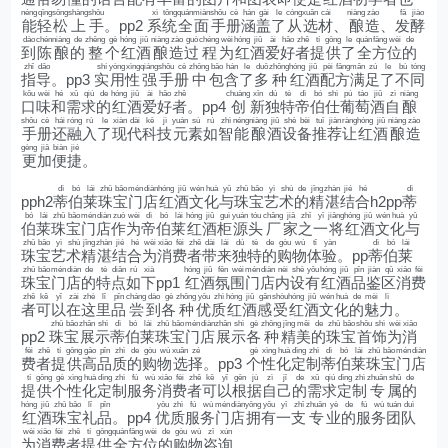
néng
qīng
sōng
shàng
shǒu
xì
tǒng
quán
miàn
shǒu
cè
hán
gài
le
cóng
xuǎn
cái
niàng
zào
fā
jiào
能
轻
松
上
手
。pp2
系
统
全
面
手
册
涵
盖
了
从
选
材
、
酿
造
、
发
酵
dào
chén
niàng
de
zhěng
gè
hóng
jiǔ
niàng
zào
guò
chéng
wèi
hóng
jiǔ
ài
hǎo
zhě
tí
gōng
le
quán
fāng
wèi
de
到
陈
酿
的
整
个
红
酒
酿
造
过
程
为
红
酒
爱
好
者
提
供
了
全
方
位
的
zhǐ
dǎo
shí
yòng
xìng
qiáng
shǒu
cè
zhōng
bāo
hán
le
duō
zhǒng
hóng
jiǔ
pèi
fāng
mǎn
zú
le
bù
tóng
指
导
。pp3
实
用
性
强
手
册
中
包
含
了
多
种
红
酒
配
方
满
足
了
不
同
kǒu
wèi
hé
xū
qiú
de
hóng
jiǔ
ài
hǎo
zhě
chuàng
xīn
dú
tè
dì
bó
shì
pú
táo
jiǔ
zì
niàng
口
味
和
需
求
的
红
酒
爱
好
者
。pp4
创
新
独
特
帝
伯
仕
葡
萄
酒
自
酿
shǒu
cè
hái
róng
rù
le
xiàn
dài
kē
jì
yuán
sù
rú
zhì
néng
niàng
jiǔ
shè
bèi
tuī
jiàn
ràng
hóng
jiǔ
niàng
zào
手
册
还
融
入
了
现
代
科
技
元
素
如
智
能
酿
酒
设
备
推
荐
让
红
酒
酿
造
gèng
jiā
biàn
jié
更
加
便
捷
。
dì
bó
lái
zhū
bǎo
mén
diàn
hóng
jiǔ
wén
huà
yǔ
zhū
bǎo
yì
shù
de
jīng
zhàn
jié
hé
dì
pph2
蒂
伯
莱
珠
宝
门
店
红
酒
文
化
与
珠
宝
艺
术
的
精
湛
结
合
h2pp
蒂
bó
lái
zhū
bǎo
mén
diàn
zuò
wèi
dì
bó
lái
hóng
jiǔ
guì
yuán
tóu
chǎng
jiā
zhī
yī
jiāng
hóng
jiǔ
wén
huà
yǔ
伯
莱
珠
宝
门
店
作
为
帝
伯
莱
红
酒
柜
源
头
厂
家
之
一
将
红
酒
文
化
与
zhū
bǎo
yì
shù
jīng
zhàn
jié
hé
wèi
xiāo
fèi
zhě
dài
lái
dú
tè
de
gòu
wù
tǐ
yàn
dì
bó
lái
珠
宝
艺
术
精
湛
结
合
为
消
费
者
带
来
独
特
的
购
物
体
验
。pp
蒂
伯
莱
zhū
bǎo
mén
diàn
de
tè
diǎn
rú
xià
hóng
jiǔ
fēn
wéi
mén
diàn
nèi
shè
yǒu
hóng
jiǔ
pǐn
jiàn
qū
xiāo
fèi
珠
宝
门
店
的
特
点
如
下
pp1
红
酒
氛
围
门
店
内
设
有
红
酒
品
鉴
区
消
费
zhě
kě
yǐ
zài
zhè
lǐ
pǐn
cháng
dào
gè
zhǒng
yōu
zhì
hóng
jiǔ
gǎn
shòu
hóng
jiǔ
wén
huà
de
mèi
lì
者
可
以
在
这
里
品
尝
到
各
种
优
质
红
酒
感
受
红
酒
文
化
的
魅
力
。
zhū
bǎo
zhǎn
shì
dì
bó
lái
zhū
bǎo
mén
diàn
zhǎn
shì
gè
zhǒng
jīng
měi
de
zhū
bǎo
shǒu
shì
wèi
xiāo
pp2
珠
宝
展
示
蒂
伯
莱
珠
宝
门
店
展
示
各
种
精
美
的
珠
宝
首
饰
为
消
fèi
zhě
tí
gōng
gāo
pǐn
zhì
de
gòu
wù
xuǎn
zé
gè
xìng
huà
dìng
zhì
dì
bó
lái
zhū
bǎo
mén
diàn
费
者
提
供
高
品
质
的
购
物
选
择
。pp3
个
性
化
定
制
蒂
伯
莱
珠
宝
门
店
tí
gōng
gè
xìng
huà
dìng
zhì
fú
wù
xiāo
fèi
zhě
kě
yǐ
gēn
jù
zì
jǐ
de
xū
qiú
dìng
zhì
zhuān
shǔ
de
提
供
个
性
化
定
制
服
务
消
费
者
可
以
根
据
自
己
的
需
求
定
制
专
属
的
hóng
jiǔ
zhū
bǎo
lǐ
pǐn
yōu
zhì
fú
wù
mén
diàn
yōng
yǒu
yī
zhī
zhuān
yè
de
fú
wù
tuán
duì
红
酒
珠
宝
礼
品
。pp4
优
质
服
务
门
店
拥
有
一
支
专
业
的
服
务
团
队
wèi
xiāo
fèi
zhě
tí
gōng
quán
fāng
wèi
de
gòu
wù
zī
xún
为
消
费
者
提
供
全
方
位
的
购
物
咨
询