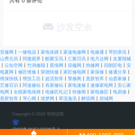
共有
0
条评论
沙发空余
安修网
丨
一修电说
丨
家电保姆
丨
家速电修网
丨
电修通
丨
琴韵章讯
丨
山秀北讯
丨
同微观界
丨
酷聚宝讯
丨
汇聚贝讯
丨
电月达网
丨
友夏颐械
丨
云知空网
丨
竹涧修颐
丨
星缮网
丨
琼楹网
丨
煦修网
丨
回朗匠电
丨
安
电夏网
丨
修匠维修
丨
荣德快修
丨
家匠修电网
丨
家保修
丨
修通分享
丨
维保快线
丨
维技工坊
丨
超流智库
丨
擎修阁
丨
悬胶智库
丨
仙娄家修
丨
艺修百识
丨
阿途修站
丨
有家修站
丨
家电速修
丨
速修家电网
丨
安心家
电网
丨
全能家电保姆
丨
电修匠札记
丨
快修阁
丨
家电修匠
丨
电易修
丨
悬胶智库
丨
琴心网
丨
琥梦网
丨
翠流逸讯
丨
醉琼网
丨
碧城网
Copyright © 2020 华琼绽闻
沪ICP备2025123328号-3