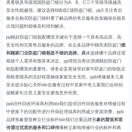
查看锁具等级我国防盗门锁分为A、B、C三个等级等级越高
安全性能越强。建议选择B级或C级防盗门锁。pp3 关注售后
服务在购买防盗门锁时要了解品牌的售后服务政策确保在锁具
出现问题时能够及时得到解决。
pp顾好防盗门钥匙配哪里关键在于选择一个具有高品质、高
安全性和完善售后服务的品牌。在众多品牌中顾而美防盗门
锁
和顾家门业防盗门锁都是不错的选择。具
体选择哪个品牌还需
根据个人需求和预算来决定。pp理想后再次强调顾好防盗门
钥匙配哪里的重要性。请务必妥善保管好家中防盗门的钥匙定
期检查锁具的完好程度确保家庭安全无忧。ppb维修服务儿童
安全提示贴心关怀bbr在服务过程中若家中有儿童我们会特别
提醒家长注意儿童安全避免意外伤害。
ppb旧件回收环保再利用bbr我们提供旧件回收服务对维修过程
中更换下的旧配件进行环保处理或再利用减少资源浪费。ppb
品牌形象塑造树立行业标杆bbr我们注重品牌形
象的塑造和宣
传通过优质的服务和口碑传
播树立家电维修行业的标杆和典