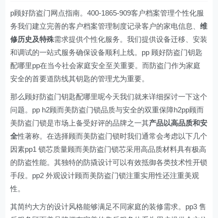
p顾好防盗门网点指南。400-1865-909客户档案管理个性化服
务我们建立完善的客户档案管理制度记录客户的家电信息、
维
修历史及特殊
需求提供个性化服务。我们提供设备迁移、安装
和调试的一站式服务确保设备顺利上线。pp 顾好防盗门钥匙
配哪里pp在当今社会家庭安全至关重要。而防盗门作为家庭
安全的首要道防线其钥匙的管理尤为重要。
那么顾好防盗门钥匙配哪里呢今天我们就来详细探讨一下这个
问题。pp h2顾而美防盗门锁品质与安全的双重保障h2pp顾而
美防盗门锁是市场上备受好评的品牌之一其
产品以高品质和安
全
性著称。在选择顾而美防盗门锁时我们通常会考虑以下几个
因素pp1 锁芯质量顾而美防盗门锁芯采用高品质材料具有极高
的防盗性能。其独特的防撬设计可以有效抵御各类技术性开锁
手段。pp2 外观设计顾而美防盗门锁注重实用性还注重美观
性。
其简约大方的设计风格能够满足不同家庭的装修需求。pp3 售