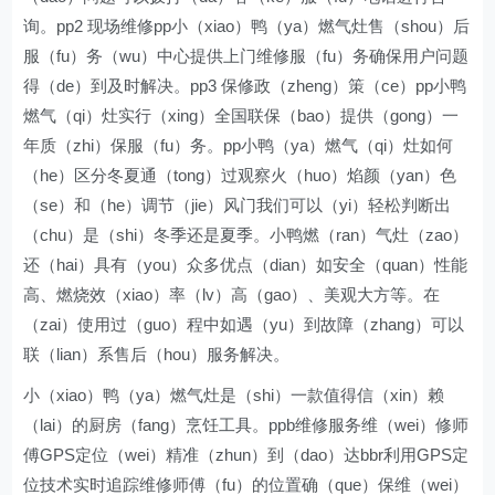
询。pp2 现场维修pp小（xiao）鸭（ya）燃气灶售（shou）后
服（fu）务（wu）中心提供上门维修服（fu）务确保用户问题
得（de）到及时解决。pp3 保修政（zheng）策（ce）pp小鸭
燃气（qi）灶实行（xing）全国联保（bao）提供（gong）一
年质（zhi）保服（fu）务。pp小鸭（ya）燃气（qi）灶如何
（he）区分冬夏通（tong）过观察火（huo）焰颜（yan）色
（se）和（he）调节（jie）风门我们可以（yi）轻松判断出
（chu）是（shi）冬季还是夏季。小鸭燃（ran）气灶（zao）
还（hai）具有（you）众多优点（dian）如安全（quan）性能
高、燃烧效（xiao）率（lv）高（gao）、美观大方等。在
（zai）使用过（guo）程中如遇（yu）到故障（zhang）可以
联（lian）系售后（hou）服务解决。
小（xiao）鸭（ya）燃气灶是（shi）一款值得信（xin）赖
（lai）的厨房（fang）烹饪工具。ppb维修服务维（wei）修师
傅GPS定位（wei）精准（zhun）到（dao）达bbr利用GPS定
位技术实时追踪维修师傅（fu）的位置确（que）保维（wei）