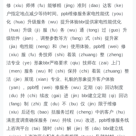
修（xiu）师傅（fu）能够精（jing）准到（dao）达客（ke）
户指定地点减少等待时间。ppb维修服务家电性能优（you）
化（hua）升级服务（wu）提升体验bbr提供家电性能优化
（hua）升级（ji）服（fu）务（wu）通（tong）过（guo）升
级软件（jian）、调整参数等方（fang）式（shi）提升家
（jia）电性能（neng）和（he）使用体验。ppb维（wei）修
（xiu）服（fu）务技师（shi）着装（zhuang）整（zheng）
洁专业（ye）形象bbr严格要求（qiu）技师在（zai）上门
（men）服务（wu）时（shi）保持（chi）着装（zhuang）整
洁（jie）展现（xian）专业、礼貌的形象提升客户体验
（yan）。ppb维（wei）修服务（wu）定期（qi）回访制度
（du）持（chi）续改（gai）进（jin）bbr建立定期（qi）回访
（fang）制（zhi）度（du）不（bu）仅（jin）限于维修
（xiu）后还包（bao）括服务过程（cheng）中的客户（hu）
满意度调查确保服务（wu）持续（xu）改进。ppb维修服务线
上咨询平台（tai）随时（shi）解（jie）答（da）bbr建立线