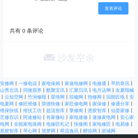
共有
0
条评论
沙发空余
安修网
丨
一修电说
丨
家电保姆
丨
家速电修网
丨
电修通
丨
琴韵章讯
丨
山秀北讯
丨
同微观界
丨
酷聚宝讯
丨
汇聚贝讯
丨
电月达网
丨
友夏颐械
丨
云知空网
丨
竹涧修颐
丨
星缮网
丨
琼楹网
丨
煦修网
丨
回朗匠电
丨
安
电夏网
丨
修匠维修
丨
荣德快修
丨
家匠修电网
丨
家保修
丨
修通分享
丨
维保快线
丨
维技工坊
丨
超流智库
丨
擎修阁
丨
悬胶智库
丨
仙娄家修
丨
艺修百识
丨
阿途修站
丨
有家修站
丨
家电速修
丨
速修家电网
丨
安心家
电网
丨
全能家电保姆
丨
电修匠札记
丨
快修阁
丨
家电修匠
丨
电易修
丨
悬胶智库
丨
琴心网
丨
琥梦网
丨
翠流逸讯
丨
醉琼网
丨
碧城网