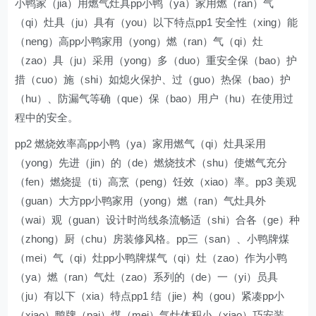
小鸭家（jia）用燃气灶具pp小鸭（ya）家用燃（ran）气
（qi）灶具（ju）具有（you）以下特点pp1 安全性（xing）能
（neng）高pp小鸭家用（yong）燃（ran）气（qi）灶
（zao）具（ju）采用（yong）多（duo）重安全保（bao）护
措（cuo）施（shi）如熄火保护、过（guo）热保（bao）护
（hu）、防漏气等确（que）保（bao）用户（hu）在使用过
程中的安全。
pp2 燃烧效率高pp小鸭（ya）家用燃气（qi）灶具采用
（yong）先进（jin）的（de）燃烧技术（shu）使燃气充分
（fen）燃烧提（ti）高烹（peng）饪效（xiao）率。pp3 美观
（guan）大方pp小鸭家用（yong）燃（ran）气灶具外
（wai）观（guan）设计时尚线条流畅适（shi）合各（ge）种
（zhong）厨（chu）房装修风格。pp三（san）、小鸭牌煤
（mei）气（qi）灶pp小鸭牌煤气（qi）灶（zao）作为小鸭
（ya）燃（ran）气灶（zao）系列的（de）一（yi）员具
（ju）有以下（xia）特点pp1 结（jie）构（gou）紧凑pp小
（xiao）鸭牌（pai）煤（mei）气灶体积小（xiao）巧安装