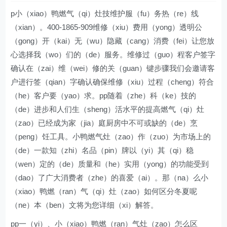
p小（xiao）鸭燃气（qi）灶技维护服（fu）务热（re）线
（xian）。400-1865-909维修（xiu）费用（yong）透明公
（gong）开（kai）无（wu）隐藏（cang）消费（fei）让您放
心选择我（wo）们的（de）服务。维修过（guo）程客户签字
确认在（zai）维（wei）修的关（guan）键步骤我们会邀请客
户进行签（qian）字确认确保维修（xiu）过程（cheng）符合
（he）客户要（yao）求。pp随着（zhe）科（ke）技的
（de）进步和人们生（sheng）活水平的提高燃气（qi）灶
（zao）已经成为家（jia）庭厨房中不可或缺的（de）烹
（peng）饪工具。小鸭燃气灶（zao）作（zuo）为市场上的
（de）一款知（zhi）名品（pin）牌以（yi）其（qi）稳
（wen）定的（de）质量和（he）实用（yong）的功能受到
（dao）了广大消费者（zhe）的喜爱（ai）。那（na）么小
（xiao）鸭燃（ran）气（qi）灶（zao）如何区分冬夏呢
（ne）本（ben）文将为您详细（xi）解答。
pp一（yi）、小（xiao）鸭燃（ran）气灶（zao）怎么区