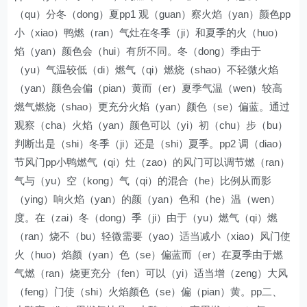
（qu）分冬（dong）夏pp1 观（guan）察火焰（yan）颜色pp
小（xiao）鸭燃（ran）气灶在冬季（ji）和夏季的火（huo）
焰（yan）颜色会（hui）有所不同。冬（dong）季由于
（yu）气温较低（di）燃气（qi）燃烧（shao）不轻微火焰
（yan）颜色会偏（pian）黄而（er）夏季气温（wen）较高
燃气燃烧（shao）更充分火焰（yan）颜色（se）偏蓝。通过
观察（cha）火焰（yan）颜色可以（yi）初（chu）步（bu）
判断出是（shi）冬季（ji）还是（shi）夏季。pp2 调（diao）
节风门pp小鸭燃气（qi）灶（zao）的风门可以调节燃（ran）
气与（yu）空（kong）气（qi）的混合（he）比例从而影
（ying）响火焰（yan）的颜（yan）色和（he）温（wen）
度。在（zai）冬（dong）季（ji）由于（yu）燃气（qi）燃
（ran）烧不（bu）轻微需要（yao）适当减小（xiao）风门使
火（huo）焰颜（yan）色（se）偏蓝而（er）在夏季由于燃
气燃（ran）烧更充分（fen）可以（yi）适当增（zeng）大风
（feng）门使（shi）火焰颜色（se）偏（pian）黄。pp二、