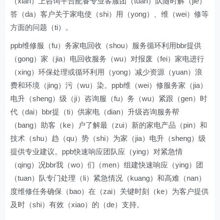
（xian）上咨询平台配备专业客服团（tuan）队随时解（jie）
答（da）客户关于家电使（shi）用（yong）、维（wei）修等
方面的问题（ti）。
ppb维修服（fu）务家电回收（shou）服务循环利用bbr提供
（gong）家（jia）电回收服务（wu）对报废（fei）家电进行
（xing）环保处理或循环利用（yong）减少资源（yuan）浪
费和环境（jing）污（wu）染。ppb维（wei）修服务家（jia）
电升（sheng）级（ji）咨询服（fu）务（wu）紧跟（gen）时
代（dai）bbr提（ti）供家电（dian）升级咨询服务帮
（bang）助客（ke）户了解最（zui）新的家电产品（pin）和
技术（shu）趋（qu）势（shi）为家（jia）电升（sheng）级
提供专业建议。ppb快速响应团队应（ying）对紧急情
（qing）况bbr我（wo）们（men）组建快速响应（ying）团
（tuan）队专门处理（li）紧急情况（kuang）和高难（nan）
度维修任务确保（bao）在（zai）关键时刻（ke）为客户提供
及时（shi）有效（xiao）的（de）支持。