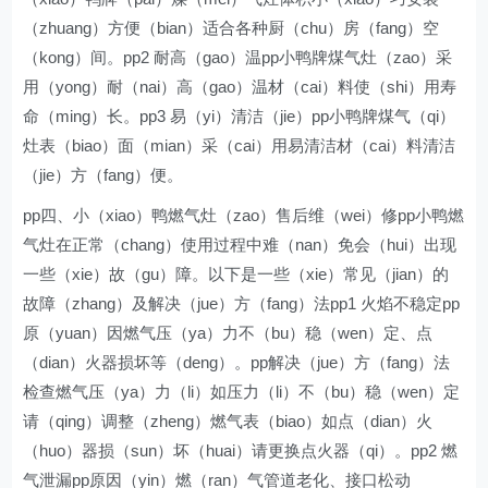
（zhuang）方便（bian）适合各种厨（chu）房（fang）空
（kong）间。pp2 耐高（gao）温pp小鸭牌煤气灶（zao）采
用（yong）耐（nai）高（gao）温材（cai）料使（shi）用寿
命（ming）长。pp3 易（yi）清洁（jie）pp小鸭牌煤气（qi）
灶表（biao）面（mian）采（cai）用易清洁材（cai）料清洁
（jie）方（fang）便。
pp四、小（xiao）鸭燃气灶（zao）售后维（wei）修pp小鸭燃
气灶在正常（chang）使用过程中难（nan）免会（hui）出现
一些（xie）故（gu）障。以下是一些（xie）常见（jian）的
故障（zhang）及解决（jue）方（fang）法pp1 火焰不稳定pp
原（yuan）因燃气压（ya）力不（bu）稳（wen）定、点
（dian）火器损坏等（deng）。pp解决（jue）方（fang）法
检查燃气压（ya）力（li）如压力（li）不（bu）稳（wen）定
请（qing）调整（zheng）燃气表（biao）如点（dian）火
（huo）器损（sun）坏（huai）请更换点火器（qi）。pp2 燃
气泄漏pp原因（yin）燃（ran）气管道老化、接口松动