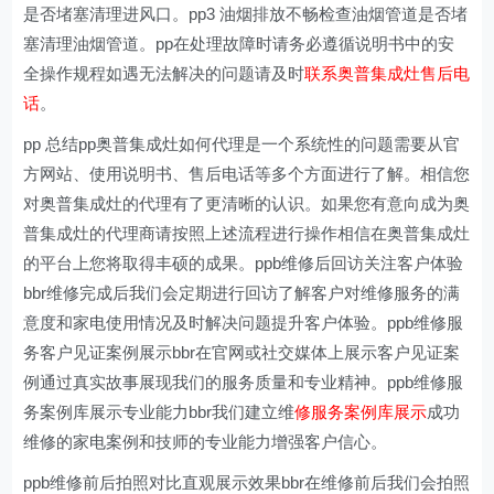
是否堵塞清理进风口。pp3 油烟排放不畅检查油烟管道是否堵
塞清理油烟管道。pp在处理故障时请务必遵循说明书中的安
全操作规程如遇无法解决的问题请及时
联系奥普集成灶售后电
话
。
pp 总结pp奥普集成灶如何代理是一个系统性的问题需要从官
方网站、使用说明书、售后电话等多个方面进行了解。相信您
对奥普集成灶的代理有了更清晰的认识。如果您有意向成为奥
普集成灶的代理商请按照上述流程进行操作相信在奥普集成灶
的平台上您将取得丰硕的成果。ppb维修后回访关注客户体验
bbr维修完成后我们会定期进行回访了解客户对维修服务的满
意度和家电使用情况及时解决问题提升客户体验。ppb维修服
务客户见证案例展示bbr在官网或社交媒体上展示客户见证案
例通过真实故事展现我们的服务质量和专业精神。ppb维修服
务案例库展示专业能力bbr我们建立维
修服务案例库展示
成功
维修的家电案例和技师的专业能力增强客户信心。
ppb维修前后拍照对比直观展示效果bbr在维修前后我们会拍照