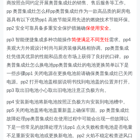
商按照合同约定开展奥普集成灶的销售、售后服务等工作。
pp 奥普集成灶怎么样pp奥普集成灶作为一款高品质的厨房电
器具有以下优势pp1 高效节能采用先进的燃烧技术节能环保。
pp2 安全可靠具备多重安全保护措施确
保使用安全
。
pp3 智能便捷集成多种功能操作
简便满足不同烹饪
需求。pp4
美观大方外观设计时尚与厨房装修风格相协调。pp奥普集成
灶凭借其优异的性能和品质在市场上获得了良好的口碑。pp
奥普集成灶怎么换电池pp奥普集成灶的电池更换简单以下是
一些步骤pp1 关闭电源在更换电池前请确保奥普集成灶已关闭
电源。pp2 打开电池盖根据说明书找到电池盖的位置并打开。
pp3 取出旧电池小心取出旧电池注意正负极方向。
pp4 安装新电池将新电池按照正负极方向安装到电池槽中。
pp5 关闭电池盖将电池盖重新盖上确保牢固。pp 奥普集成灶
故障处理pp奥普集成灶在使用过程中可能会出现一些故障以
下是一些常见的故障处理方法pp1 点火失败检查电池是否电量
不足重新安装电池或更换新电池。pp2 火焰不稳定检查进风口