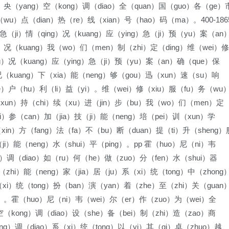
）央（yang）空（kong）调（diao）全（quan）国（guo）各（ge）
wu）点（dian）热（re）线（xian）号（hao）码（ma）。400-186
急（ji）情（qing）况（kuang）应（ying）急（ji）预（yu）案（an
g）况（kuang）我（wo）们（men）制（zhi）定（ding）维（wei）修
ng）况（kuang）应（ying）急（ji）预（yu）案（an）确（que）保
况（kuang）下（xia）能（neng）够（gou）迅（xun）速（su）响
ke）户（hu）利（li）益（yi）。维（wei）修（xiu）服（fu）务（wu
训（xun）持（chi）续（xu）进（jin）步（bu）我（wo）们（men）定
i）参（can）加（jia）技（ji）能（neng）培（pei）训（xun）学
xin）方（fang）法（fa）不（bu）断（duan）提（ti）升（sheng）
i）能（neng）水（shui）平（ping）。pp 霍（huo）尼（ni）韦
g）调（diao）如（ru）何（he）做（zuo）分（fen）水（shui）器
（zhi）能（neng）家（jia）居（ju）系（xi）统（tong）中（zhong
（xi）统（tong）扮（ban）演（yan）着（zhe）至（zhi）关（guan
e）。霍（huo）尼（ni）韦（wei）尔（er）作（zuo）为（wei）全
空（kong）调（diao）设（she）备（bei）制（zhi）造（zao）商
ong）调（diao）系（xi）统（tong）以（yi）其（qi）卓（zhuo）越