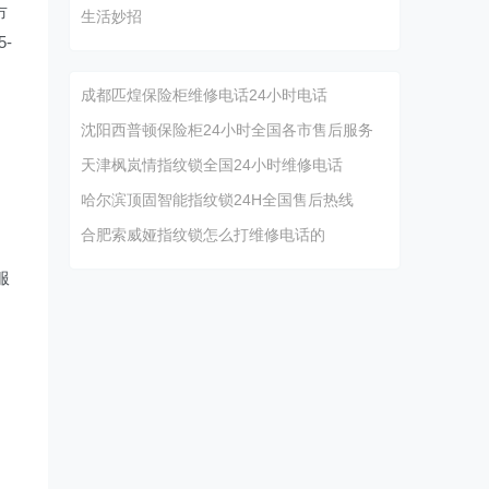
市
生活妙招
5-
）
成都匹煌保险柜维修电话24小时电话
沈阳西普顿保险柜24小时全国各市售后服务
天津枫岚情指纹锁全国24小时维修电话
）
哈尔滨顶固智能指纹锁24H全国售后热线
合肥索威娅指纹锁怎么打维修电话的
服
）
）