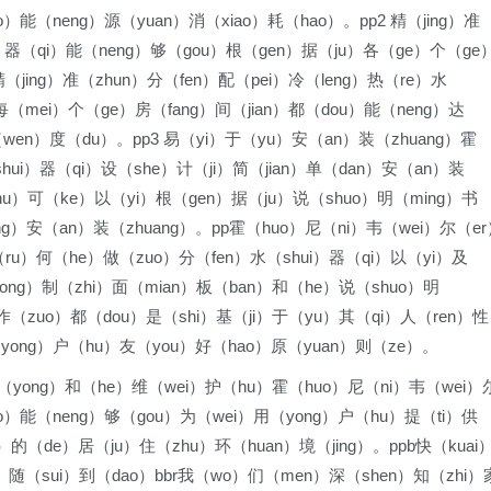
o）能（neng）源（yuan）消（xiao）耗（hao）。pp2 精（jing）准
i）器（qi）能（neng）够（gou）根（gen）据（ju）各（ge）个（ge
（jing）准（zhun）分（fen）配（pei）冷（leng）热（re）水
）每（mei）个（ge）房（fang）间（jian）都（dou）能（neng）达
wen）度（du）。pp3 易（yi）于（yu）安（an）装（zhuang）霍
hui）器（qi）设（she）计（ji）简（jian）单（dan）安（an）装
（hu）可（ke）以（yi）根（gen）据（ju）说（shuo）明（ming）书
ng）安（an）装（zhuang）。pp霍（huo）尼（ni）韦（wei）尔（er
（ru）何（he）做（zuo）分（fen）水（shui）器（qi）以（yi）及
ong）制（zhi）面（mian）板（ban）和（he）说（shuo）明
）作（zuo）都（dou）是（shi）基（ji）于（yu）其（qi）人（ren）性
（yong）户（hu）友（you）好（hao）原（yuan）则（ze）。
用（yong）和（he）维（wei）护（hu）霍（huo）尼（ni）韦（wei）
ao）能（neng）够（gou）为（wei）用（yong）户（hu）提（ti）供
）的（de）居（ju）住（zhu）环（huan）境（jing）。ppb快（kuai
ao）随（sui）到（dao）bbr我（wo）们（men）深（shen）知（zhi）