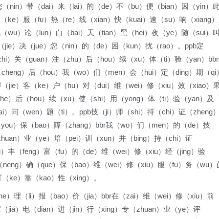
您（nin）带（dai）来（lai）的（de）不（bu）便（bian）因（yin）
客（ke）服（fu）热（re）线（xian）快（kuai）速（su）响（xiang
（wu）论（lun）白（bai）天（tian）黑（hei）夜（ye）随（sui）
解（jie）决（jue）您（nin）的（de）困（kun）扰（rao）。ppb定
zhi）关（guan）注（zhu）后（hou）续（xu）体（ti）验（yan）bb
cheng）后（hou）我（wo）们（men）会（hui）定（ding）期（qi
解（jie）客（ke）户（hu）对（dui）维（wei）修（xiu）效（xiao）
e）后（hou）续（xu）使（shi）用（yong）体（ti）验（yan）及
ai）问（wen）题（ti）。ppb技（ji）师（shi）持（chi）证（zheng
（you）保（bao）障（zhang）bbr我（wo）们（men）的（de）技
zhuan）业（ye）培（pei）训（xun）并（bing）持（chi）证
i）丰（feng）富（fu）的（de）维（wei）修（xiu）经（jing）验
（neng）确（que）保（bao）维（wei）修（xiu）服（fu）务（wu）
可（ke）靠（kao）性（xing）。
e）理（li）报（bao）价（jia）bbr在（zai）维（wei）修（xiu）前
jia）电（dian）进（jin）行（xing）专（zhuan）业（ye）评