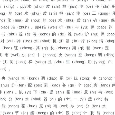
（xing）。pp3 水（shui）质（zhi）检（jian）测（ce）使（shi）
ong）的（de）水（shui）质（zhi）检（jian）测（ce）工（gong）
jing）化（hua）后（hou）的（de）水（shui）质（zhi）确（que）保
biao）准（zhun）。pp4 维（wei）护（hu）与（yu）保（bao）养
g）书（shu）提（ti）供（gong）的（de）维（wei）护（hu）保（ba
（dui）净（jing）水（shui）机（ji）进（jin）行（xing）清（qin
（bao）证（zheng）其（qi）长（zhang）期（qi）稳（wen）定
i）韦（wei）尔（er）中（zhong）央（yang）空（kong）调（diao
（ji）同（tong）样（yang）注（zhu）重（zhong）用（yong）户
yan）。
）央（yang）空（kong）调（diao）系（xi）统（tong）中（zhong
（shui）分（fen）配（pei）到（dao）各（ge）个（ge）房（fang）
件（jian）。以（yi）下（xia）是（shi）霍（huo）尼（ni）韦（wei
iao）分（fen）水（shui）器（qi）的（de）一（yi）些（xie）特
ie）能（neng）霍（huo）尼（ni）韦（wei）尔（er）分（fen）水
（xiao）节（jie）能（neng）的（de）设（she）计（ji）能（neng