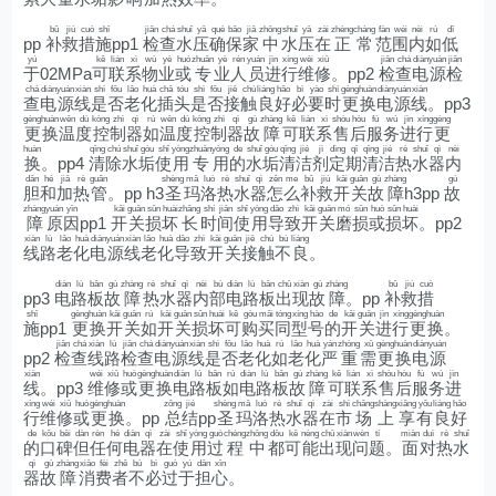
bǔ
jiù
cuò
shī
jiǎn
chá
shuǐ
yā
què
bǎo
jiā
zhōng
shuǐ
yā
zài
zhèng
cháng
fàn
wéi
nèi
rú
dī
pp
补
救
措
施
pp1
检
查
水
压
确
保
家
中
水
压
在
正
常
范
围
内
如
低
yú
kě
lián
xì
wù
yè
huò
zhuān
yè
rén
yuán
jìn
xíng
wéi
xiū
jiǎn
chá
diàn
yuán
jiǎn
于
02MPa
可
联
系
物
业
或
专
业
人
员
进
行
维
修
。pp2
检
查
电
源
检
chá
diàn
yuán
xiàn
shì
fǒu
lǎo
huà
chā
tóu
shì
fǒu
jiē
chù
liáng
hǎo
bì
yào
shí
gèng
huàn
diàn
yuán
xiàn
查
电
源
线
是
否
老
化
插
头
是
否
接
触
良
好
必
要
时
更
换
电
源
线
。pp3
gèng
huàn
wēn
dù
kòng
zhì
qì
rú
wēn
dù
kòng
zhì
qì
gù
zhàng
kě
lián
xì
shòu
hòu
fú
wù
jìn
xíng
gèng
更
换
温
度
控
制
器
如
温
度
控
制
器
故
障
可
联
系
售
后
服
务
进
行
更
huàn
qīng
chú
shuǐ
gòu
shǐ
yòng
zhuān
yòng
de
shuǐ
gòu
qīng
jié
jì
dìng
qī
qīng
jié
rè
shuǐ
qì
nèi
换
。pp4
清
除
水
垢
使
用
专
用
的
水
垢
清
洁
剂
定
期
清
洁
热
水
器
内
dǎn
hé
jiā
rè
guǎn
shèng
mǎ
luò
rè
shuǐ
qì
zěn
me
bǔ
jiù
kāi
guān
gù
zhàng
gù
胆
和
加
热
管
。pp h3
圣
玛
洛
热
水
器
怎
么
补
救
开
关
故
障
h3pp
故
zhàng
yuán
yīn
kāi
guān
sǔn
huài
zhǎng
shí
jiān
shǐ
yòng
dǎo
zhì
kāi
guān
mó
sǔn
huò
sǔn
huài
障
原
因
pp1
开
关
损
坏
长
时
间
使
用
导
致
开
关
磨
损
或
损
坏
。pp2
xiàn
lù
lǎo
huà
diàn
yuán
xiàn
lǎo
huà
dǎo
zhì
kāi
guān
jiē
chù
bù
liáng
线
路
老
化
电
源
线
老
化
导
致
开
关
接
触
不
良
。
diàn
lù
bǎn
gù
zhàng
rè
shuǐ
qì
nèi
bù
diàn
lù
bǎn
chū
xiàn
gù
zhàng
bǔ
jiù
cuò
pp3
电
路
板
故
障
热
水
器
内
部
电
路
板
出
现
故
障
。pp
补
救
措
shī
gèng
huàn
kāi
guān
rú
kāi
guān
sǔn
huài
kě
gòu
mǎi
tóng
xíng
hào
de
kāi
guān
jìn
xíng
gèng
huàn
施
pp1
更
换
开
关
如
开
关
损
坏
可
购
买
同
型
号
的
开
关
进
行
更
换
。
jiǎn
chá
xiàn
lù
jiǎn
chá
diàn
yuán
xiàn
shì
fǒu
lǎo
huà
rú
lǎo
huà
yán
zhòng
xū
gèng
huàn
diàn
yuán
pp2
检
查
线
路
检
查
电
源
线
是
否
老
化
如
老
化
严
重
需
更
换
电
源
xiàn
wéi
xiū
huò
gèng
huàn
diàn
lù
bǎn
rú
diàn
lù
bǎn
gù
zhàng
kě
lián
xì
shòu
hòu
fú
wù
jìn
线
。pp3
维
修
或
更
换
电
路
板
如
电
路
板
故
障
可
联
系
售
后
服
务
进
xíng
wéi
xiū
huò
gèng
huàn
zǒng
jié
shèng
mǎ
luò
rè
shuǐ
qì
zài
shì
chǎng
shàng
xiǎng
yǒu
liáng
hǎo
行
维
修
或
更
换
。pp
总
结
pp
圣
玛
洛
热
水
器
在
市
场
上
享
有
良
好
de
kǒu
bēi
dàn
rèn
hé
diàn
qì
zài
shǐ
yòng
guò
chéng
zhōng
dōu
kě
néng
chū
xiàn
wèn
tí
miàn
duì
rè
shuǐ
的
口
碑
但
任
何
电
器
在
使
用
过
程
中
都
可
能
出
现
问
题
。
面
对
热
水
qì
gù
zhàng
xiāo
fèi
zhě
bù
bì
guò
yú
dān
xīn
器
故
障
消
费
者
不
必
过
于
担
心
。