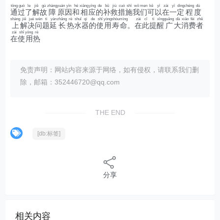
tōng
guò
le
jiě
gù
zhàng
yuán
yīn
hé
xiāng
yīng
de
bǔ
jiù
cuò
shī
wǒ
men
kě
yǐ
zài
yī
dìng
chéng
dù
通
过
了
解
故
障
原
因
和
相
应
的
补
救
措
施
我
们
可
以
在
一
定
程
度
shàng
jiě
jué
wèn
tí
yán
zhǎng
rè
shuǐ
qì
de
shǐ
yòng
shòu
mìng
zài
cǐ
tí
xǐng
guǎng
dà
xiāo
fèi
zhě
上
解
决
问
题
延
长
热
水
器
的
使
用
寿
命
。
在
此
提
醒
广
大
消
费
者
zài
shǐ
yòng
rè
在
使
用
热
免责声明：网站内容来源于网络，如有侵权，请联系我们删
除，邮箱：352446720@qq.com
THE END
[db:标签]
分享
相关内容