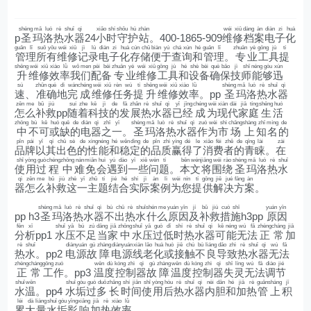
shèng
mǎ
luò
rè
shuǐ
qì
xiǎo
shí
shǒu
hù
zhàn
wéi
xiū
dàng
àn
diàn
zi
huà
p
圣
玛
洛
热
水
器
24
小
时
守
护
站
。400-1865-909
维
修
档
案
电
子
化
guǎn
lǐ
suǒ
yǒu
wéi
xiū
jì
lù
diàn
zi
huà
cún
chǔ
biàn
yú
chá
xún
hé
guǎn
lǐ
zhuān
yè
gōng
jù
tí
管
理
所
有
维
修
记
录
电
子
化
存
储
便
于
查
询
和
管
理
。
专
业
工
具
提
shēng
wéi
xiū
xiào
lǜ
wǒ
men
pèi
bèi
zhuān
yè
wéi
xiū
gōng
jù
hé
shè
bèi
què
bǎo
jì
shī
néng
gòu
xùn
升
维
修
效
率
我
们
配
备
专
业
维
修
工
具
和
设
备
确
保
技
师
能
够
迅
sù
zhǔn
què
dì
wán
chéng
wéi
xiū
rèn
wù
tí
shēng
wéi
xiū
xiào
lǜ
shèng
mǎ
luò
rè
shuǐ
qì
速
、
准
确
地
完
成
维
修
任
务
提
升
维
修
效
率
。pp
圣
玛
洛
热
水
器
zěn
me
bǔ
jiù
suí
zhe
kē
jì
de
fā
zhǎn
rè
shuǐ
qì
yǐ
jīng
chéng
wèi
xiàn
dài
jiā
tíng
shēng
huó
怎
么
补
救
pp
随
着
科
技
的
发
展
热
水
器
已
经
成
为
现
代
家
庭
生
活
zhōng
bù
kě
huò
quē
de
diàn
qì
zhī
yī
shèng
mǎ
luò
rè
shuǐ
qì
zuò
wèi
shì
chǎng
shàng
zhī
míng
de
中
不
可
或
缺
的
电
器
之
一
。
圣
玛
洛
热
水
器
作
为
市
场
上
知
名
的
pǐn
pái
yǐ
qí
chū
sè
de
xìng
néng
hé
wěn
dìng
de
pǐn
zhì
yíng
dé
le
xiāo
fèi
zhě
de
qīng
lài
zài
品
牌
以
其
出
色
的
性
能
和
稳
定
的
品
质
赢
得
了
消
费
者
的
青
睐
。
在
shǐ
yòng
guò
chéng
zhōng
nán
miǎn
huì
yù
dào
yī
xiē
wèn
tí
běn
wén
jiāng
wéi
rào
shèng
mǎ
luò
rè
shuǐ
使
用
过
程
中
难
免
会
遇
到
一
些
问
题
。
本
文
将
围
绕
圣
玛
洛
热
水
qì
zěn
me
bǔ
jiù
zhè
yī
zhǔ
tí
jié
hé
shí
jì
àn
lì
wèi
nín
tí
gōng
jiě
jué
fāng
àn
器
怎
么
补
救
这
一
主
题
结
合
实
际
案
例
为
您
提
供
解
决
方
案
。
shèng
mǎ
luò
rè
shuǐ
qì
bù
chū
rè
shuǐ
shén
me
yuán
yīn
jí
bǔ
jiù
cuò
shī
yuán
yīn
pp h3
圣
玛
洛
热
水
器
不
出
热
水
什
么
原
因
及
补
救
措
施
h3pp
原
因
fēn
xī
shuǐ
yā
bù
zú
dāng
jiā
zhōng
shuǐ
yā
guò
dī
shí
rè
shuǐ
qì
kě
néng
wú
fǎ
zhèng
cháng
jiā
分
析
pp1
水
压
不
足
当
家
中
水
压
过
低
时
热
水
器
可
能
无
法
正
常
加
rè
shuǐ
diàn
yuán
gù
zhàng
diàn
yuán
xiàn
lǎo
huà
huò
jiē
chù
bù
liáng
dǎo
zhì
rè
shuǐ
qì
wú
fǎ
热
水
。pp2
电
源
故
障
电
源
线
老
化
或
接
触
不
良
导
致
热
水
器
无
法
zhèng
cháng
gōng
zuò
wēn
dù
kòng
zhì
qì
gù
zhàng
wēn
dù
kòng
zhì
qì
shī
líng
wú
fǎ
diào
jié
正
常
工
作
。pp3
温
度
控
制
器
故
障
温
度
控
制
器
失
灵
无
法
调
节
shuǐ
wēn
shuǐ
gòu
guò
duō
zhǎng
shí
jiān
shǐ
yòng
hòu
rè
shuǐ
qì
nèi
dǎn
hé
jiā
rè
guǎn
shàng
jī
水
温
。pp4
水
垢
过
多
长
时
间
使
用
后
热
水
器
内
胆
和
加
热
管
上
积
lèi
dà
liàng
shuǐ
gòu
yǐng
xiǎng
jiā
rè
xiào
lǜ
累
大
量
水
垢
影
响
加
热
效
率
。