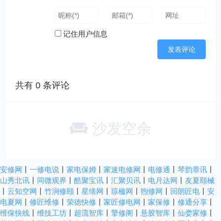
记住用户信息
共有
0
条评论
沙发空余
安修网
丨
一修电说
丨
家电保姆
丨
家速电修网
丨
电修通
丨
琴韵章讯
丨
山秀北讯
丨
同微观界
丨
酷聚宝讯
丨
汇聚贝讯
丨
电月达网
丨
友夏颐械
丨
云知空网
丨
竹涧修颐
丨
星缮网
丨
琼楹网
丨
煦修网
丨
回朗匠电
丨
安
电夏网
丨
修匠维修
丨
荣德快修
丨
家匠修电网
丨
家保修
丨
修通分享
丨
维保快线
丨
维技工坊
丨
超流智库
丨
擎修阁
丨
悬胶智库
丨
仙娄家修
丨