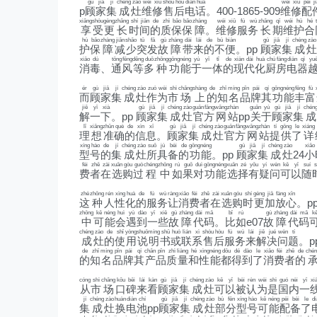
gù
jiā
jí
chéng
zào
wéi
xiū
shòu
hòu
diàn
huà
wéi
xiū
pèi
j
p
顾
家
集
成
灶
维
修
售
后
电
话
。400-1865-909
维
修
配
xiǎng
shòu
gèng
zhǎng
shí
jiān
de
zhì
bǎo
bǎo
zhàng
wéi
xiū
fú
wù
zhǎng
qī
wéi
hù
hé
享
受
更
长
时
间
的
质
保
保
障
。
维
修
服
务
长
期
维
护
合
hù
bǎo
zhàng
jiǎn
shǎo
tū
fā
gù
zhàng
dài
lái
de
bù
biàn
gù
jiā
jí
chéng
zào
护
保
障
减
少
突
发
故
障
带
来
的
不
便
。pp
顾
家
集
成
灶
xiāo
dú
tōng
fēng
děng
duō
zhǒng
gōng
néng
yú
yī
tǐ
de
xiàn
dài
huà
chú
fáng
diàn
qì
yu
消
毒
、
通
风
等
多
种
功
能
于
一
体
的
现
代
化
厨
房
电
器
ér
gù
jiā
jí
chéng
zào
zuò
wèi
shì
chǎng
shàng
de
zhī
míng
pǐn
pái
qí
gōng
néng
fēng
fù
而
顾
家
集
成
灶
作
为
市
场
上
的
知
名
品
牌
其
功
能
丰
富
jiě
yī
xià
gù
jiā
jí
chéng
zào
guān
fāng
wǎng
zhàn
guān
yú
gù
jiā
jí
chén
解
一
下
。pp
顾
家
集
成
灶
官
方
网
站
pp
关
于
顾
家
集
成
lǐ
xiǎng
zhǔn
què
de
xìn
xī
gù
jiā
jí
chéng
zào
guān
fāng
wǎng
zhàn
tí
gōng
le
xiáng
理
想
准
确
的
信
息
。
顾
家
集
成
灶
官
方
网
站
提
供
了
详
xíng
hào
de
jí
chéng
zào
suǒ
jù
bèi
de
gōng
néng
gù
jiā
jí
chéng
zào
xiǎo
型
号
的
集
成
灶
所
具
备
的
功
能
。pp
顾
家
集
成
灶
24
小
fèi
zhě
zài
xuǎn
gòu
guò
chéng
zhōng
rú
guǒ
duì
gōng
néng
xuǎn
zé
yǒu
yí
wèn
kě
yǐ
suí
s
费
者
在
选
购
过
程
中
如
果
对
功
能
选
择
有
疑
问
可
以
随
zhè
zhǒng
rén
xìng
huà
de
fú
wù
ràng
xiāo
fèi
zhě
zài
xuǎn
gòu
shí
gèng
jiā
fàng
xīn
这
种
人
性
化
的
服
务
让
消
费
者
在
选
购
时
更
加
放
心
。p
zhōng
kě
néng
huì
yù
dào
yī
xiē
gù
zhàng
dài
mǎ
bǐ
rú
gù
zhàng
dài
mǎ
k
中
可
能
会
遇
到
一
些
故
障
代
码
。
比
如
e07
故
障
代
码
chéng
zào
de
shǐ
yòng
shuō
míng
shū
huò
lián
xì
shòu
hòu
fú
wù
lái
jiě
jué
wèn
tí
成
灶
的
使
用
说
明
书
或
联
系
售
后
服
务
来
解
决
问
题
。p
de
zhī
míng
pǐn
pái
qí
chǎn
pǐn
zhì
liàng
hé
xìng
néng
dōu
dé
dào
le
xiāo
fèi
zhě
de
chén
的
知
名
品
牌
其
产
品
质
量
和
性
能
都
得
到
了
消
费
者
的
cóng
shì
chǎng
kǒu
bēi
lái
kàn
gù
jiā
jí
chéng
zào
kě
yǐ
bèi
rèn
wèi
shì
guó
nèi
yī
xi
从
市
场
口
碑
来
看
顾
家
集
成
灶
可
以
被
认
为
是
国
内
一
jí
chéng
zào
huàn
diàn
chí
gù
jiā
jí
chéng
zào
bù
fēn
xíng
hào
kě
néng
pèi
bèi
le
di
集
成
灶
换
电
池
pp
顾
家
集
成
灶
部
分
型
号
可
能
配
备
了