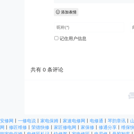
添加表情
记住用户信息
共有
0
条评论
安修网
丨
一修电说
丨
家电保姆
丨
家速电修网
丨
电修通
丨
琴韵章讯
丨
网
丨
修匠维修
丨
荣德快修
丨
家匠修电网
丨
家保修
丨
修通分享
丨
维保
能家电保姆
丨
电修匠札记
丨
快修阁
丨
家电修匠
丨
电易修
丨
悬胶智库