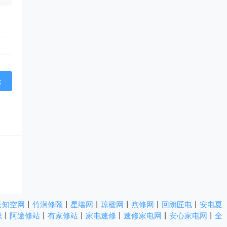
云知空网
丨
竹涧修颐
丨
星缮网
丨
琼楹网
丨
煦修网
丨
回朗匠电
丨
安电夏
识
丨
阿途修站
丨
有家修站
丨
家电速修
丨
速修家电网
丨
安心家电网
丨
全