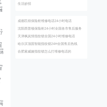
ù
户
生活妙招
wéi
维
、
成都匹煌保险柜维修电话24小时电话
沈阳西普顿保险柜24小时全国各市售后服务
le
了
天津枫岚情指纹锁全国24小时维修电话
取
ng
哈尔滨顶固智能指纹锁24H全国售后热线
同
xiāo
合肥索威娅指纹锁怎么打维修电话的
消
éng
程
g
上
hào
号