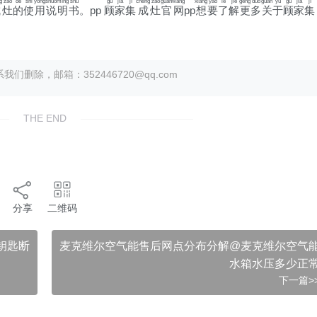
g
zào
de
shǐ
yòng
shuō
míng
shū
gù
jiā
jí
chéng
zào
guān
wǎng
xiǎng
yào
le
jiě
gèng
duō
guān
yú
gù
jiā
jí
成
灶
的
使
用
说
明
书
。pp
顾
家
集
成
灶
官
网
pp
想
要
了
解
更
多
关
于
顾
家
集
除，邮箱：352446720@qq.com
THE END
分享
二维码
钥匙断
麦克维尔空气能售后网点分布分解@麦克维尔空气
水箱水压多少正
下一篇>