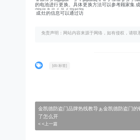
de
diàn
chí
jìn
xíng
gèng
huàn
jù
tǐ
gèng
huàn
fāng
fǎ
kě
yǐ
cān
kǎo
gù
jiā
jí
chén
的
电
池
进
行
更
换
。
具
体
更
换
方
法
可
以
参
考
顾
家
集
chéng
zào
de
xìn
xī
kě
yǐ
tōng
guò
fǎng
成
灶
的
信
息
可
以
通
过
访
免责声明：网站内容来源于网络，如有侵权，请联系我们删
[db:标签]
金凯德防盗门品牌热线教导ぁ金凯德防盗门的
了怎么开
< <上一篇