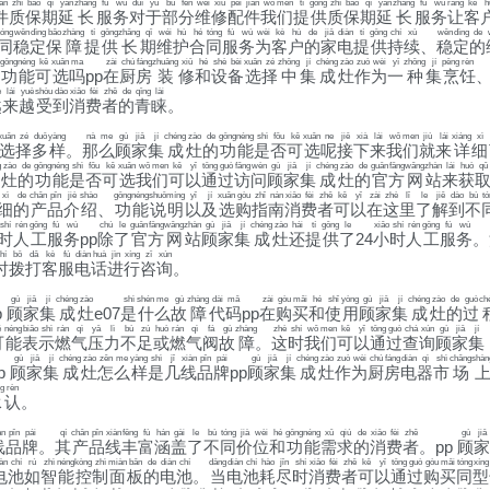
iàn
zhì
bǎo
qī
yán
zhǎng
fú
wù
duì
yú
bù
fēn
wéi
xiū
pèi
jiàn
wǒ
men
tí
gōng
zhì
bǎo
qī
yán
zhǎng
fú
wù
ràng
kè
h
件
质
保
期
延
长
服
务
对
于
部
分
维
修
配
件
我
们
提
供
质
保
期
延
长
服
务
让
客
tóng
wěn
dìng
bǎo
zhàng
tí
gōng
zhǎng
qī
wéi
hù
hé
tóng
fú
wù
wèi
kè
hù
de
jiā
diàn
tí
gōng
chí
xù
wěn
dìng
de
同
稳
定
保
障
提
供
长
期
维
护
合
同
服
务
为
客
户
的
家
电
提
供
持
续
、
稳
定
的
gōng
néng
kě
xuǎn
ma
zài
chú
fáng
zhuāng
xiū
hé
shè
bèi
xuǎn
zé
zhōng
jí
chéng
zào
zuò
wèi
yī
zhǒng
jí
pēng
rèn
功
能
可
选
吗
pp
在
厨
房
装
修
和
设
备
选
择
中
集
成
灶
作
为
一
种
集
烹
饪
è
lái
yuè
shòu
dào
xiāo
fèi
zhě
de
qīng
lài
越
来
越
受
到
消
费
者
的
青
睐
。
xuǎn
zé
duō
yàng
nà
me
gù
jiā
jí
chéng
zào
de
gōng
néng
shì
fǒu
kě
xuǎn
ne
jiē
xià
lái
wǒ
men
jiù
lái
xiáng
xì
选
择
多
样
。
那
么
顾
家
集
成
灶
的
功
能
是
否
可
选
呢
接
下
来
我
们
就
来
详
细
g
zào
de
gōng
néng
shì
fǒu
kě
xuǎn
wǒ
men
kě
yǐ
tōng
guò
fǎng
wèn
gù
jiā
jí
chéng
zào
de
guān
fāng
wǎng
zhàn
lái
huò
qǔ
灶
的
功
能
是
否
可
选
我
们
可
以
通
过
访
问
顾
家
集
成
灶
的
官
方
网
站
来
获
xì
de
chǎn
pǐn
jiè
shào
gōng
néng
shuō
míng
yǐ
jí
xuǎn
gòu
zhǐ
nán
xiāo
fèi
zhě
kě
yǐ
zài
zhè
lǐ
le
jiě
dào
bù
tó
细
的
产
品
介
绍
、
功
能
说
明
以
及
选
购
指
南
消
费
者
可
以
在
这
里
了
解
到
不
shí
rén
gōng
fú
wù
chú
le
guān
fāng
wǎng
zhàn
gù
jiā
jí
chéng
zào
hái
tí
gōng
le
xiǎo
shí
rén
gōng
fú
wù
时
人
工
服
务
pp
除
了
官
方
网
站
顾
家
集
成
灶
还
提
供
了
24
小
时
人
工
服
务
。
hí
bō
dǎ
kè
fú
diàn
huà
jìn
xíng
zī
xún
时
拨
打
客
服
电
话
进
行
咨
询
。
gù
jiā
jí
chéng
zào
shì
shén
me
gù
zhàng
dài
mǎ
zài
gòu
mǎi
hé
shǐ
yòng
gù
jiā
jí
chéng
zào
de
guò
ch
p
顾
家
集
成
灶
e07
是
什
么
故
障
代
码
pp
在
购
买
和
使
用
顾
家
集
成
灶
的
过
ě
néng
biǎo
shì
rán
qì
yā
lì
bù
zú
huò
rán
qì
fá
gù
zhàng
zhè
shí
wǒ
men
kě
yǐ
tōng
guò
chá
xún
gù
jiā
jí
可
能
表
示
燃
气
压
力
不
足
或
燃
气
阀
故
障
。
这
时
我
们
可
以
通
过
查
询
顾
家
集
gù
jiā
jí
chéng
zào
zěn
me
yàng
shì
jǐ
xiàn
pǐn
pái
gù
jiā
jí
chéng
zào
zuò
wèi
chú
fáng
diàn
qì
shì
chǎng
shàn
p
顾
家
集
成
灶
怎
么
样
是
几
线
品
牌
pp
顾
家
集
成
灶
作
为
厨
房
电
器
市
场
g
rèn
承
认
。
àn
pǐn
pái
qí
chǎn
pǐn
xiàn
fēng
fù
hán
gài
le
bù
tóng
jià
wèi
hé
gōng
néng
xū
qiú
de
xiāo
fèi
zhě
gù
jiā
线
品
牌
。
其
产
品
线
丰
富
涵
盖
了
不
同
价
位
和
功
能
需
求
的
消
费
者
。pp
顾
家
àn
chí
rú
zhì
néng
kòng
zhì
miàn
bǎn
de
diàn
chí
dāng
diàn
chí
hào
jǐn
shí
xiāo
fèi
zhě
kě
yǐ
tōng
guò
gòu
mǎi
tóng
xíng
电
池
如
智
能
控
制
面
板
的
电
池
。
当
电
池
耗
尽
时
消
费
者
可
以
通
过
购
买
同
型