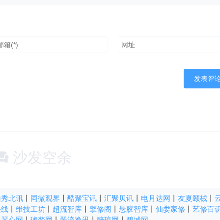
沙发空余
山秀北讯
丨
同微观界
丨
酷聚宝讯
丨
汇聚贝讯
丨
电月达网
丨
友夏颐械
丨
快线
丨
维技工坊
丨
超流智库
丨
擎修阁
丨
悬胶智库
丨
仙娄家修
丨
艺修百
丨
琴心网
丨
琥梦网
丨
翠流逸讯
丨
醉琼网
丨
碧城网