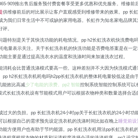
1865-909推出售后服务预付费套餐享受更多优惠和优先服务。维修前
提
供维修前后的对比展示让客户直观感受到维修带来的效果。pp 长
经成为我们日常生活中不可或缺的家用电器。长虹作为知名家电品牌其
好评。
问题特别是关于其快洗功能的耗电情况。pp h2长虹洗衣机快洗费电
的耗电量表示关注。关于长虹洗衣机的快洗功能是否费电答案是在一定
洗功能主要是通过提高洗衣水的温度和洗涤时间来加速洗衣过程。
能消耗会比普通洗涤模式要高一些。这种差别并不大因为快洗模式通
p h2长虹洗衣机耗电吗h2pp长虹洗衣机的整体耗电量较低这是由
机能效比高减
少了电能的浪费。pp2 智能
控制系统智能控制系统可以
能模式长虹洗衣机设有节能模式用户可以根据衣物种类和数量选择合适
过大的负担。pp 长虹洗衣机24小时pp关于长虹洗衣机的24小时功
可以根据自己的需求预先设定洗衣机的洗涤时间比如在晚上
睡觉前设
能方便用户也有助于节约能源。pp 长虹洗衣机用法pp长虹洗衣机
洗涤程序根据衣物的材质和污渍程度选择合适的洗涤程序。pp2 设定