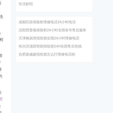
后
生活妙招
虹
洗
成都匹煌保险柜维修电话24小时电话
沈阳西普顿保险柜24小时全国各市售后服务
吗
天津枫岚情指纹锁全国24小时维修电话
程
哈尔滨顶固智能指纹锁24H全国售后热线
合肥索威娅指纹锁怎么打维修电话的
常
于
准
的
能
置
的
时