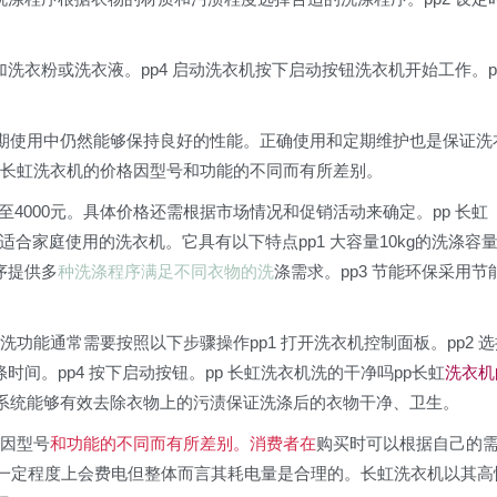
加洗衣粉或洗衣液。pp4 启动洗衣机按下启动按钮洗衣机开始工作。p
期使用中仍然能够保持良好的性能。正确使用和定期维护也是保证洗
p长虹洗衣机的价格因型号和功能的不同而有所差别。
元至4000元。具体价格还需根据市场情况和促销活动来确定。pp 长虹
款适合家庭使用的洗衣机。它具有以下特点pp1 大容量10kg的洗涤容
序提供多
种洗涤程序满足不同衣物的洗
涤需求。pp3 节能环保采用节
洗功能通常需要按照以下步骤操作pp1 打开洗衣机控制面板。pp2 选
时间。pp4 按下启动按钮。pp 长虹洗衣机洗的干净吗pp长虹
洗衣机
系统能够有效去除衣物上的污渍保证洗涤后的衣物干净、卫生。
格因型号
和功能的不同而有所差别。消费者在
购买时可以根据自己的
在一定程度上会费电但整体而言其耗电量是合理的。长虹洗衣机以其高