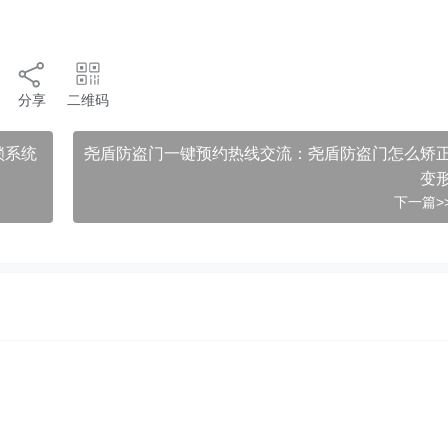
分享
二维码
锁系统
尧盾防盗门一键预约热线交流：尧盾防盗门怎么矫
变
下一篇>