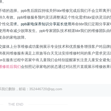
择。
错的选择。ppb售后跟踪持续关怀bbr维修完成后我们不会立即离开
久有效。ppb维修服务预约灵活调整满足个性化需求bbr提供灵活的
个性化需
求。ppb家电保养知识分享延长使用
寿命bbr我们定期分享家
用寿命减少故障发生。ppb专家团队技术精湛bbr我们的维修团队由
复杂的家电故障。
或社交媒体上分享维修成功案例展示专业技术和优质服务增强客户对品牌
r提供夜间维修服务满足上班族等白天无法安排维修时间的客户需求灵活
bbr在服务过程中若家中有儿童我们会特别提醒家长注意儿童安全避免
在维修前后我们
会拍照记录家电的状态通过对比照片直观展示维修效果
除，邮箱：352446720@qq.com
THE END