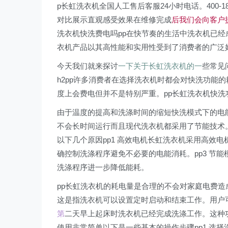
p长虹洗衣机全国人工售后客服24小时电话。400-
对比展示直观感受效果在维修完成
后我们会向客户
洗衣机快洗费电吗pp在快节奏的生活中洗衣机已
衣机产品以其高性能和实用性受到了消费者的广泛
今天我们就来探讨
一下关于长虹洗衣机的一
些常见
h2pp许多消费者在选择洗衣机时都会对快洗功能
度上会费电但并不是特别严重。pp长虹洗衣机快
由于温度的提高和洗涤时间的缩短快洗模式下的电
不会长时间运行而且现代洗衣机都采用了节能技术。p
以下几个原因pp1 高效电机长虹洗衣机采用高效电
确控制洗涤程序避免不必要的电能消耗。pp3 节
洗涤程序进一步降低能耗。
pp长虹洗衣机的耗电量是合理的不会对家庭电费造成
这是指洗衣机可以设置定时启动和结束工作。用户
第
二天早上起床时洗衣机已经完成洗涤工作。这种功
使用非常简单以下是一些基本的操作步骤pp1 选择