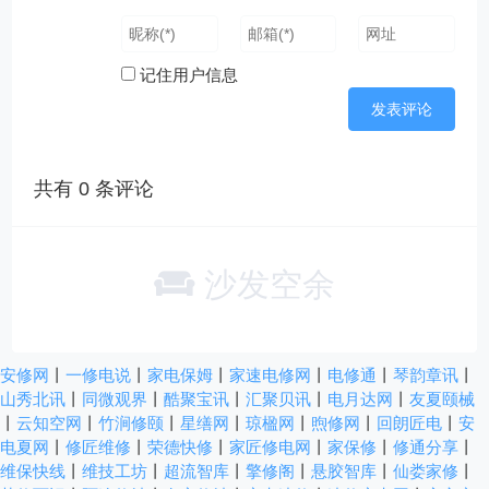
记住用户信息
共有
0
条评论
沙发空余
安修网
丨
一修电说
丨
家电保姆
丨
家速电修网
丨
电修通
丨
琴韵章讯
丨
山秀北讯
丨
同微观界
丨
酷聚宝讯
丨
汇聚贝讯
丨
电月达网
丨
友夏颐械
丨
云知空网
丨
竹涧修颐
丨
星缮网
丨
琼楹网
丨
煦修网
丨
回朗匠电
丨
安
电夏网
丨
修匠维修
丨
荣德快修
丨
家匠修电网
丨
家保修
丨
修通分享
丨
维保快线
丨
维技工坊
丨
超流智库
丨
擎修阁
丨
悬胶智库
丨
仙娄家修
丨