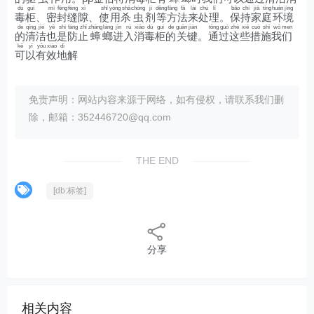
dú
guì
mì
fēng
fèng
xì
shǐ
yòng
shā
chóng
jì
děng
fāng
fǎ
lái
chù
lǐ
bǎo
chí
jiā
tíng
huán
jìng
毒
柜
、
密
封
缝
隙
、
使
用
杀
虫
剂
等
方
法
来
处
理
。
保
持
家
庭
环
境
de
qīng
jié
yě
shì
fáng
zhǐ
zhāng
láng
jìn
rù
xiāo
dú
guì
de
guān
jiàn
tōng
guò
zhè
xiē
cuò
shī
wǒ
men
的
清
洁
也
是
防
止
蟑
螂
进
入
消
毒
柜
的
关
键
。
通
过
这
些
措
施
我
们
kě
yǐ
yǒu
xiào
dì
可
以
有
效
地
解
免责声明：网站内容来源于网络，如有侵权，请联系我们删
除，邮箱：352446720@qq.com
THE END
[db:标签]
分享
相关内容