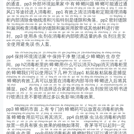
的
通
道
。pp3
外
部
环
境
如
果
家
中
有
蟑
螂
问
题
蟑
螂
可
能
通
过
通
fēng
kǒu
děng
tú
jìng
jìn
rù
xiāo
dú
guì
yǒu
xiào
zhī
qīng
jié
xiāo
dú
guì
dìng
qī
qīng
lǐ
xiāo
dú
风
口
等
途
径
进
入
消
毒
柜
。pp1
有
效
之
清
洁
消
毒
柜
定
期
清
理
消
毒
guì
nèi
bù
qīng
chú
shí
wù
cán
zhā
hé
wū
gòu
tè
bié
shì
fèng
xì
hé
jiǎo
luò
mì
fēng
fèng
xì
柜
内
部
清
除
食
物
残
渣
和
污
垢
特
别
是
缝
隙
和
角
落
。pp2
密
封
缝
隙
hé
lòu
dòng
jiǎn
chá
xiāo
dú
guì
de
fèng
xì
hé
lòu
dòng
yòng
jiāo
dài
huò
qí
tā
cái
liào
jìn
xíng
mì
和
漏
洞
检
查
消
毒
柜
的
缝
隙
和
漏
洞
用
胶
带
或
其
他
材
料
进
行
密
fēng
shǐ
yòng
shā
chóng
jì
zài
xiāo
dú
guì
nèi
bù
pēn
sǎ
shì
liàng
de
shā
chóng
jì
zhù
yì
ān
封
。pp3
使
用
杀
虫
剂
在
消
毒
柜
内
部
喷
洒
适
量
的
杀
虫
剂
注
意
安
quán
shǐ
yòng
bì
miǎn
wù
shāng
rén
chù
全
使
用
避
免
误
伤
人
畜
。
bǎo
chí
huán
jìng
qīng
jié
jiā
zhōng
bǎo
chí
gàn
jìng
zhěng
jié
jiǎn
shǎo
zhāng
láng
de
shēng
cún
kōng
pp4
保
持
环
境
清
洁
家
中
保
持
干
净
整
洁
减
少
蟑
螂
的
生
存
空
jiān
xiāo
dú
guì
lǐ
de
zhāng
láng
yòng
shén
me
kě
yǐ
xiāo
miè
xiāo
miè
xiāo
dú
guì
lǐ
间
。pp h2
消
毒
柜
里
的
蟑
螂
用
什
么
可
以
消
灭
h2pp
消
灭
消
毒
柜
里
de
zhāng
láng
wǒ
men
kě
yǐ
shǐ
yòng
yǐ
xià
jǐ
zhǒng
fāng
fǎ
zhān
shǔ
bǎn
zhān
shǔ
bǎn
shì
bǔ
zhuō
的
蟑
螂
我
们
可
以
使
用
以
下
几
种
方
法
pp1
粘
鼠
板
粘
鼠
板
是
捕
捉
zhāng
láng
de
yǒu
xiào
gōng
jù
kě
yǐ
fàng
zhì
zài
xiāo
dú
guì
nèi
bù
děng
dài
zhāng
láng
jìn
rù
hòu
jiāng
qí
蟑
螂
的
有
效
工
具
可
以
放
置
在
消
毒
柜
内
部
等
待
蟑
螂
进
入
后
将
其
bǔ
zhuō
shā
chóng
jì
xuǎn
zé
shì
hé
jiā
tíng
shǐ
yòng
de
shā
chóng
jì
àn
zhào
shuō
míng
shū
jìn
捕
捉
。pp2
杀
虫
剂
选
择
适
合
家
庭
使
用
的
杀
虫
剂
按
照
说
明
书
进
xíng
pēn
sǎ
zhù
yì
bù
yào
pēn
sǎ
guò
duō
yǐ
miǎn
yǐng
xiǎng
xiāo
dú
xiào
guǒ
行
喷
洒
注
意
不
要
喷
洒
过
多
以
免
影
响
消
毒
效
果
。
zhāng
láng
yào
shì
miàn
shàng
yǒu
zhuān
mén
de
zhāng
láng
yào
kě
yǐ
fàng
zhì
zài
xiāo
dú
guì
de
jiǎo
pp3
蟑
螂
药
市
面
上
有
专
门
的
蟑
螂
药
可
以
放
置
在
消
毒
柜
的
角
luò
zhāng
láng
shí
yòng
hòu
kě
yǐ
jiāng
qí
xiāo
miè
zì
rán
qū
chóng
fǎ
zài
xiāo
dú
guì
nèi
bù
落
蟑
螂
食
用
后
可
以
将
其
消
灭
。pp4
自
然
驱
虫
法
在
消
毒
柜
内
部
fàng
zhì
yī
xiē
jù
yǒu
qū
chóng
xiào
guǒ
de
zhí
wù
rú
báo
hé
xiāng
máo
děng
kě
yǐ
qǐ
dào
yī
dìng
放
置
一
些
具
有
驱
虫
效
果
的
植
物
如
薄
荷
、
香
茅
等
可
以
起
到
一
定
de
qū
chóng
zuò
yòng
jīn
bǎi
tè
xiāo
dú
guì
yǒu
zhāng
láng
shí
wǒ
men
kě
yǐ
tōng
guò
qīng
jié
xiāo
的
驱
虫
作
用
。pp
金
佰
特
消
毒
柜
有
蟑
螂
时
我
们
可
以
通
过
清
洁
消