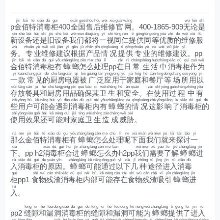
jīn
bǎi
tè
xiāo
dú
guì
quán
guó
shòu
hòu
wéi
xiū
guān
wǎng
wú
lùn
shì
p
金
佰
特
消
毒
柜
400
全
国
售
后
维
修
官
网
。400-1865-909
无
论
是
xīn
shè
bèi
hái
shì
jiù
shè
bèi
wǒ
men
dōu
jiāng
yī
shì
tóng
rén
tí
gōng
tóng
děng
yōu
zhì
de
wéi
xiū
fú
新
设
备
还
是
旧
设
备
我
们
都
将
一
视
同
仁
提
供
同
等
优
质
的
维
修
服
wù
zhuān
yè
wéi
xiū
jiàn
yì
gēn
jù
chǎn
pǐn
qíng
kuàng
tí
gōng
zhuān
yè
de
wéi
xiū
jiàn
yì
务
。
专
业
维
修
建
议
根
据
产
品
情
况
提
供
专
业
的
维
修
建
议
。pp
jīn
bǎi
tè
xiāo
dú
guì
yǒu
zhāng
láng
zěn
me
chù
lǐ
zài
rì
cháng
shēng
huó
zhōng
xiāo
dú
guì
zuò
wèi
金
佰
特
消
毒
柜
有
蟑
螂
怎
么
处
理
pp
在
日
常
生
活
中
消
毒
柜
作
为
yī
kuǎn
cháng
jiàn
de
chú
fáng
diàn
qì
bèi
guǎng
fàn
yīng
yòng
yú
jiā
tíng
hé
cān
tīng
děng
chǎng
suǒ
yòng
yǐ
一
款
常
见
的
厨
房
电
器
被
广
泛
应
用
于
家
庭
和
餐
厅
等
场
所
用
以
cún
fàng
cān
jù
hé
chú
fáng
yòng
pǐn
què
bǎo
qí
wèi
shēng
hé
ān
quán
zài
shǐ
yòng
guò
chéng
zhōng
yǒu
存
放
餐
具
和
厨
房
用
品
确
保
其
卫
生
和
安
全
。
在
使
用
过
程
中
有
xiē
yòng
hù
kě
néng
huì
yù
dào
xiāo
dú
guì
nèi
yǒu
zhāng
láng
de
qíng
kuàng
zhè
yǐng
xiǎng
le
xiāo
dú
guì
de
些
用
户
可
能
会
遇
到
消
毒
柜
内
有
蟑
螂
的
情
况
这
影
响
了
消
毒
柜
的
shǐ
yòng
xiào
guǒ
hái
kě
néng
duì
jiā
tíng
wèi
shēng
zào
chéng
wēi
xié
使
用
效
果
还
可
能
对
家
庭
卫
生
造
成
威
胁
。
nà
me
jīn
bǎi
tè
xiāo
dú
guì
yǒu
zhāng
láng
zěn
me
chù
lǐ
ne
xià
miàn
wǒ
men
jiù
lái
tàn
tǎo
yī
那
么
金
佰
特
消
毒
柜
有
蟑
螂
怎
么
处
理
呢
下
面
我
们
就
来
探
讨
一
xià
xiāo
dú
guì
huì
jìn
zhāng
láng
zěn
me
bàn
wǒ
men
xū
yào
le
jiě
zhāng
láng
jìn
下
。pp h2
消
毒
柜
会
进
蟑
螂
怎
么
办
h2pp
我
们
需
要
了
解
蟑
螂
进
rù
xiāo
dú
guì
de
yuán
yīn
zhāng
láng
kě
néng
tōng
guò
yǐ
xià
jǐ
zhǒng
tú
jìng
jìn
rù
xiāo
dú
入
消
毒
柜
的
原
因
。
蟑
螂
可
能
通
过
以
下
几
种
途
径
进
入
消
毒
guì
shí
wù
cán
zhā
xiāo
dú
guì
nèi
bù
kě
néng
cún
zài
shí
wù
cán
zhā
xī
yǐn
zhāng
láng
jìn
柜
pp1
食
物
残
渣
消
毒
柜
内
部
可
能
存
在
食
物
残
渣
吸
引
蟑
螂
进
rù
入
。
fèng
xì
hé
lòu
dòng
xiāo
dú
guì
de
fèng
xì
hé
lòu
dòng
kě
néng
wèi
zhāng
láng
tí
gōng
le
jìn
rù
pp2
缝
隙
和
漏
洞
消
毒
柜
的
缝
隙
和
漏
洞
可
能
为
蟑
螂
提
供
了
进
入
de
tōng
dào
wài
bù
huán
jìng
rú
guǒ
jiā
zhōng
yǒu
zhāng
láng
wèn
tí
zhāng
láng
kě
néng
tōng
guò
tōng