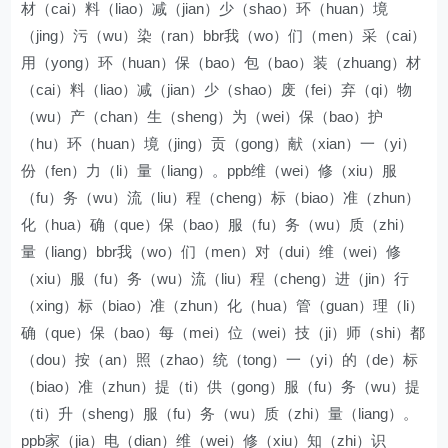
材（cai）料（liao）减（jian）少（shao）环（huan）境
（jing）污（wu）染（ran）bbr我（wo）们（men）采（cai）
用（yong）环（huan）保（bao）包（bao）装（zhuang）材
（cai）料（liao）减（jian）少（shao）废（fei）弃（qi）物
（wu）产（chan）生（sheng）为（wei）保（bao）护
（hu）环（huan）境（jing）贡（gong）献（xian）一（yi）
份（fen）力（li）量（liang）。ppb维（wei）修（xiu）服
（fu）务（wu）流（liu）程（cheng）标（biao）准（zhun）
化（hua）确（que）保（bao）服（fu）务（wu）质（zhi）
量（liang）bbr我（wo）们（men）对（dui）维（wei）修
（xiu）服（fu）务（wu）流（liu）程（cheng）进（jin）行
（xing）标（biao）准（zhun）化（hua）管（guan）理（li）
确（que）保（bao）每（mei）位（wei）技（ji）师（shi）都
（dou）按（an）照（zhao）统（tong）一（yi）的（de）标
（biao）准（zhun）提（ti）供（gong）服（fu）务（wu）提
（ti）升（sheng）服（fu）务（wu）质（zhi）量（liang）。
ppb家（jia）电（dian）维（wei）修（xiu）知（zhi）识