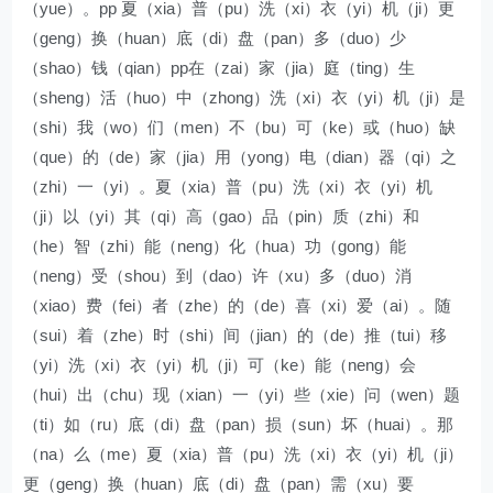
（yue）。pp 夏（xia）普（pu）洗（xi）衣（yi）机（ji）更
（geng）换（huan）底（di）盘（pan）多（duo）少
（shao）钱（qian）pp在（zai）家（jia）庭（ting）生
（sheng）活（huo）中（zhong）洗（xi）衣（yi）机（ji）是
（shi）我（wo）们（men）不（bu）可（ke）或（huo）缺
（que）的（de）家（jia）用（yong）电（dian）器（qi）之
（zhi）一（yi）。夏（xia）普（pu）洗（xi）衣（yi）机
（ji）以（yi）其（qi）高（gao）品（pin）质（zhi）和
（he）智（zhi）能（neng）化（hua）功（gong）能
（neng）受（shou）到（dao）许（xu）多（duo）消
（xiao）费（fei）者（zhe）的（de）喜（xi）爱（ai）。随
（sui）着（zhe）时（shi）间（jian）的（de）推（tui）移
（yi）洗（xi）衣（yi）机（ji）可（ke）能（neng）会
（hui）出（chu）现（xian）一（yi）些（xie）问（wen）题
（ti）如（ru）底（di）盘（pan）损（sun）坏（huai）。那
（na）么（me）夏（xia）普（pu）洗（xi）衣（yi）机（ji）
更（geng）换（huan）底（di）盘（pan）需（xu）要