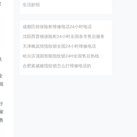
建
生活妙招
成都匹煌保险柜维修电话24小时电话
沈阳西普顿保险柜24小时全国各市售后服务
度
天津枫岚情指纹锁全国24小时维修电话
哈尔滨顶固智能指纹锁24H全国售后热线
供
合肥索威娅指纹锁怎么打维修电话的
全
国
好
家
售