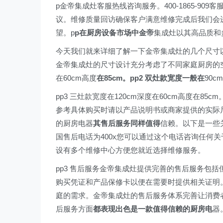
p金帝集成灶客服热线咨询服务。400-1865-9
议。维修质量回访确保客户满意维修完成后我们会
望。p
p在厨房设备市场中金帝
集成灶以其高品质和
今天我们就来详细了解一下金帝集成灶的几个尺寸以及
金帝集成灶的尺寸设计充分考虑了不同家庭厨房的空
在60cm高度
在85cm。pp2 双灶款宽度一般在
90c
pp3 三灶款宽度在120cm深度在60cm高度在85c
参考具体购买时请以产品说明书或商家提供的实际尺寸
的厨房电器
其售后服务同样值得
信赖。以下是一些
国售后电话为400x您可以通过这个电话咨询任何关
设有多个维修中心方便您就近选择维修服务。
pp3 售后服务金帝集成灶提供完善的售后服务包
购买凭证和产品保修卡以便在需要时提供相关证明
庭的需求。金帝集成灶的售后服务体系完善让消费
后服务方面
都表现出色是一款值得信赖的厨房电
器