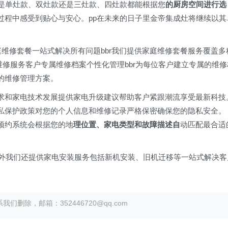
论是单灶款、双灶款还是三灶款、四灶款都能根据您
的厨房空间进行选
过程中感受到贴心与安心。pp在未来的日子里金帝集成灶将继续以其
庭维修套餐一站式解决所有问题bbr我们提供家庭维修套餐服务覆盖多
维修服务客户专属维修档案个性化管理bbr为每位客户建立专属的维修
的维修管理方案。
户需求和家电技术发展提供家电升级建议帮助客户紧跟潮流享受最新科技
户隐私保护政策对您的个人信息和维修记录严格保密确保您的隐私安全。
能预约系统会根据您的地
理位置、家电类型和故障描述自
动匹配最合适
务外我们还提供家电安装服务包括新机安装、旧机迁移等一站式解决客
除，邮箱：352446720@qq.com