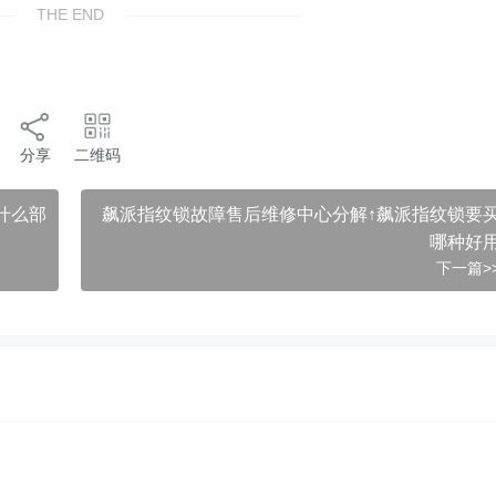
THE END
分享
二维码
什么部
飙派指纹锁故障售后维修中心分解↑飙派指纹锁要
哪种好
下一篇>