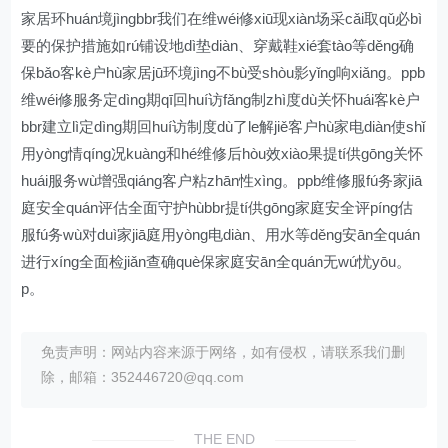
家居环huán境jìngbbr我们在维wéi修xiū现xiàn场采cǎi取qǔ必bì
要的保护措施如rú铺设地dì垫diàn、穿戴鞋xié套tào等děng确
保bǎo客kè户hù家居jū环境jìng不bù受shòu影yǐng响xiǎng。ppb
维wéi修服务定dìng期qī回huí访fǎng制zhì度dù关怀huái客kè户
bbr建立lì定dìng期回huí访制度dù了le解jiě客户hù家电diàn使shǐ
用yòng情qíng况kuàng和hé维修后hòu效xiào果提tí供gōng关怀
huái服务wù增强qiáng客户粘zhān性xìng。ppb维修服fú务家jiā
庭安全quán评估全面守护hùbbr提tí供gōng家庭安全评píng估
服fú务wù对duì家jiā庭用yòng电diàn、用水等děng安ān全quán
进行xíng全面检jiǎn查确què保家庭安ān全quán无wú忧yōu。
p。
免责声明：网站内容来源于网络，如有侵权，请联系我们删
除，邮箱：352446720@qq.com
THE END