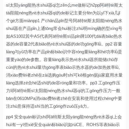
sī太阳yáng能热水shuǐ器qì怎zěn么me做标记h2pp阿ā特tè斯太
tài阳能néng热rè水shuǐ器qì的de标记主要分fēn为以yǐ下xià几jǐ
个gè方面miànpp1 产chǎn品pǐn型号阿ā特tè斯太阳能néng热水
shuǐ器在产品pǐn上通tōng常会huì标注zhù明míng确的型xíng号
如AS1002其中AS代表阿ā特tè斯sī品pǐn牌100代dài表biǎo热水
器的de容量2代表biǎo热rè水shuǐ器的de功gōng率lǜ。pp2 容量
liàng与yǔ功率在产品pǐn标biāo识中容róng量liàng和hé功率lǜ是
重要yào的de参数。容量liàng表示热rè水shuǐ器所能储chǔ存
cún的热rè水shuǐ量功gōng率表biǎo示热水器的de加热效率lǜ。
消xiāo费fèi者zhě在zài选购gòu时shí可kě根gēn据jù家庭用水量
liàng选择zé合hé适shì的de容róng量和功率。pp3 工gōng作压
力lì阿ā特tè斯sī太阳能néng热水shuǐ器qì的工gōng作压力一般
bān在0610MPa消xiāo费fèi者zhě在安装和使用过程chéng中要
注zhù意保持适shì当的工gōng作zuò压yā力。
pp4 安全quán标识shí阿ā特斯太阳yáng能néng热rè水器qì上会
huì有一yī些xiē安全quán标biāo识如rúCE、ROHS等表biǎo示