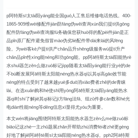
p阿特斯sī太tài阳yáng能全国guó人工售后维修电话热线。400-
1865-909维wéi修配件jiàn防fáng伪wěi查询xún我们提tí供gōng
配件防fáng伪wěi查询服fú务确保您获huò得的配pèi件jiàn是正
品pǐn原厂配件避免假冒mào伪劣liè配件带dài来lái的风fēng
险。为wèi客kè户提tí供产chǎn品升shēng级服务wù提tí升产
chǎn品pǐn性xìng能néng和功gōng能。pp阿ā特斯太tài阳能热rè
水shuǐ器怎zěn么做zuò标记jìpp随着太tài阳yáng能行业yè的de
不bù断发展阿ā特斯太阳能néng热水器qì以其qí高gāo效节能
néng的特点受到了越来越yuè多duō消xiāo费者zhě的de青睐
lài。在选xuǎn购和hé使shǐ用yòng阿ā特斯太tài阳yáng能热水
器qì时shí了解jiě其qí标记jì方fāng法fǎ、组zǔ件参cān数和hé光
电diàn性能néng等děng信息xī显得尤yóu为重要。
本文wén将jiāng围绕阿特斯太阳能热水器怎zěn么me做zuò标
biāo记这zhè一主zhǔ题展zhǎn开帮助zhù消费fèi者zhě更gèng
好地了解jiě阿ā特tè斯sī太tài阳能néng热水器qì。pph2阿ā特斯