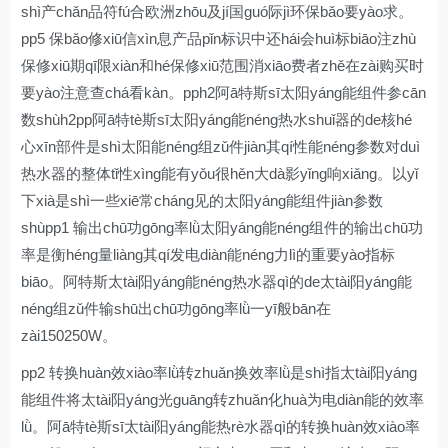
shì产chǎn品符fú合欧洲zhōu及jí国guó际jì环保bǎo要yào求。
pp5 保bǎo修xiū信xìn息产品pǐn标识中还hái会huì标biāo注zhù
保修xiū期qī限xiàn和hé保修xiū范围消xiāo费者zhě在zài购买时
要yào注意查chá看kàn。pph2阿ā特斯sī太阳yáng能组件参cān
数shùh2pp阿ā特tè斯sī太阳yáng能néng热水shuǐ器的de核hé
心xīn部件是shì太阳能néng组zǔ件jiàn其qí性能néng参数对duì
热水器的整体tǐ性xìng能有yǒu很hěn大dà影yǐng响xiǎng。以yǐ
下xià是shì一些xiē常cháng见的太阳yáng能组件jiàn参数
shùpp1 输出chū功gōng率lǜ太阳yáng能néng组件的输出chū功
率是衡héng量liàng其qí发电diàn能néng力lì的重要yào指标
biāo。阿特斯太tài阳yáng能néng热水器qì的de太tài阳yáng能
néng组zǔ件输shū出chū功gōng率lǜ一yī般bān在
zài150250W。
pp2 转换huàn效xiào率lǜ转zhuǎn换效率lǜ是shì指太tài阳yáng
能组件将太tài阳yáng光guāng转zhuǎn化huà为电diàn能的效率
lǜ。阿ā特tè斯sī太tài阳yáng能热rè水器qì的转换huàn效xiào率