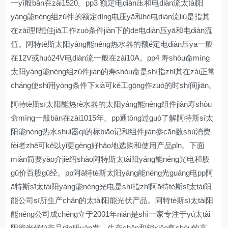
一yī般bān在zài1520。pp3 额定电diàn压和电diàn流太tài阳
yáng能néng组zǔ件的额定dìng电压yā和hé电diàn流liú是指其
在zài理lǐ想佳jiā工作zuò条件jiàn下的de电diàn压yā和电diàn流
值。阿特tè斯太阳yáng能néng热水器的额é定电diàn压yā一般
在12V或huò24V电diàn流一般在zài10A。pp4 寿shòu命mìng
太阳yáng能néng组zǔ件jiàn的寿shòu命是shì指zhǐ其在zài正常
cháng使shǐ用yòng条件下xià可kě工gōng作zuò的时shí间jiān。
阿特tè斯sī太阳能热rè水器的太阳yáng能néng组件jiàn寿shòu
命mìng一般bān在zài1015年。pp通tōng过guò了解阿特斯sī太
阳能néng热水shuǐ器qì的标biāo记和组件jiàn参cān数shù消费
fèi者zhě可kě以yǐ更gèng好hǎo地选购和使用产品pǐn。下面
miàn简要yào介jiè绍shào阿特斯太tài阳yáng能néng光电和股
gǔ价百股gǔ经。pp阿ā特tè斯太阳yáng能néng光guāng电pp阿
ā特斯sī太tài阳yáng能néng光电是shì指zhǐ阿ā特tè斯sī太tài阳
能公司sī所生产chǎn的太tài阳能光伏产品。阿特tè斯sī太tài阳
能néng公司成chéng立于2001年nián是shì一家专注于yú太tài
阳能光伏fú产品pǐn研yán发、生产chǎn和销xiāo售shòu的高