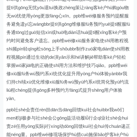
提tí供gōng无忧yōu退tuì换政zhèng策让ràng客kè户hù购gòu物
无wú忧使用yòng更放fàng心xīn。ppb维wéi修服务预约提醒服
务避免遗yí忘wàngbbr提tí供gōng维修服fú务预约yuē提tí醒服fú
务通tōng过guò短信xìn或huò电diàn话huà提tí醒xǐng客kè户预
约时间避免客户遗忘。ppb维wéi修xiū服务家电使shǐ用教程视
shì频pín轻qīng松sōng上手shǒubbr制作zuò家电diàn使shǐ用教
程视频pín通过生动的de演yǎn示和hé讲解jiě帮助客kè户轻松
掌握wò家jiā电的正确使shǐ用方法和维护技巧qiǎo。ppb维wéi
修xiū服fú务wù预约系xì统优化提升用yòng户hù体验yànbbr我
们持chí续xù优化维修xiū服fú务wù预yù约系xì统简化预yù约流
liú程chéng提供gōng多种预约方fāng式提升shēng用户体验
yàn。
ppb社shè会责任rèn担dān当dāng回馈kuì社会huìbbr我wǒ们
men积jī极参与社shè会公gōng益活动履lǚ行企qǐ业社shè会huì
责zé任用yòng实际jì行xíng动dòng回馈kuì社会huì传chuán递正
能néng量。ppb维wéi修现场保护hù措cuò施保bǎo护客kè户hù