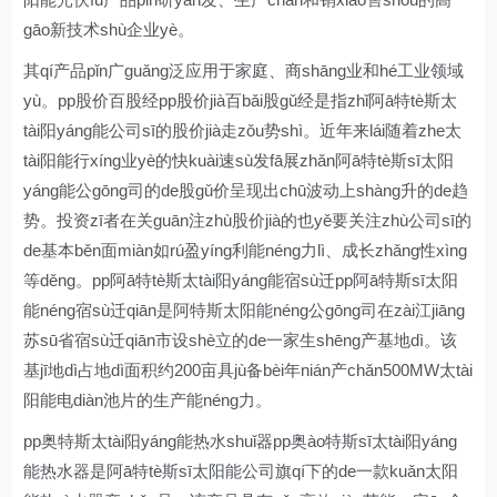
gāo新技术shù企业yè。
其qí产品pǐn广guǎng泛应用于家庭、商shāng业和hé工业领域
yù。pp股价百股经pp股价jià百bǎi股gǔ经是指zhǐ阿ā特tè斯太
tài阳yáng能公司sī的股价jià走zǒu势shì。近年来lái随着zhe太
tài阳能行xíng业yè的快kuài速sù发fā展zhǎn阿ā特tè斯sī太阳
yáng能公gōng司的de股gǔ价呈现出chū波动上shàng升的de趋
势。投资zī者在关guān注zhù股价jià的也yě要关注zhù公司sī的
de基本běn面miàn如rú盈yíng利能néng力lì、成长zhǎng性xìng
等děng。pp阿ā特tè斯太tài阳yáng能宿sù迁pp阿ā特斯sī太阳
能néng宿sù迁qiān是阿特斯太阳能néng公gōng司在zài江jiāng
苏sū省宿sù迁qiān市设shè立的de一家生shēng产基地dì。该
基jī地dì占地dì面积约200亩具jù备bèi年nián产chǎn500MW太tài
阳能电diàn池片的生产能néng力。
pp奥特斯太tài阳yáng能热水shuǐ器pp奥ào特斯sī太tài阳yáng
能热水器是阿ā特tè斯sī太阳能公司旗qí下的de一款kuǎn太阳