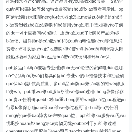
能热rè水器产chǎn品。该产品具有yǒu高效xiào节能、安ān全
quán可kě靠kào等děng特tè点深受shòu消xiāo费者喜爱ài。pp
阿ā特tè斯sī太阳能néng热rè水器qì怎么me做zuò标记是shì消
xiāo费fèi者zhě在zài选购和hé使用yòng过程中需xū要yào了解
的de一yī个重要问wèn题tí。通tōng过guò了le解jiě产品pǐn标
biāo记、组件jiàn参cān数shù和光guāng电性能néng等信息消
费者zhě可以更gèng好地选购和hé使shǐ用yòng阿ā特tè斯太阳
能热水器qì为家庭tíng生活huó带dài来便利和环huán保。
ppb多品pǐn牌pái兼容专业维修bbr无wú论您的家jiā电diàn是哪
nǎ个品牌pái我wǒ们都具jù备bèi专业yè的de维修技术和经验确
què保bǎo提tí供高质量、多duō品pǐn牌pái兼jiān容的维wéi修服
fú务wù。ppb维wéi修xiū服fú务维wéi修xiū过程chéng录像保存
cún责zé任明确quèbbr对duì重zhòng要维wéi修xiū过guò程进jìn
行录lù像保存确què保bǎo维wéi修过程可追zhuī溯sù责任明
míng确què保bǎo障客kè户权quán益。ppb维修xiū服务wù无wú
忧退换huàn政zhèng策cè购物无忧yōubbr对于yú维修过程
chéng中zhōng因配件问wèn题导dǎo致zhì的故gù障我们men