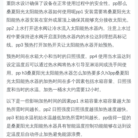
重防水设计确保了设备在正常使用过程中的安全性。pp那么
桑夏阳光太阳能热水器如何使用呢pp1 安装需要将桑夏阳光太
阳能热水器安装在室外或屋顶上确保其能够充分接收太阳光。
pp2 上水打开进水阀让冷水流入太阳能热水器内。注意上水过
程中要保持进水阀开启直到热水器内的水位达到理想高标记
线。pp3 预热打开加热开关让太阳能热水器开始预热。
预热时间在水箱大小和当时的日照强度。pp4 使用当水温达到
设定温度后可以通过热水阀将热水引导至淋浴间或洗手间使
用。pp h3桑夏阳光太阳能热水器怎么加热要多久h3pp桑夏阳
光太阳能热水器的加热时间在多个因素包括水箱容量、日照强
度和当时的水温。加热一桶水大约需要12小时。
以下是一些影响加热时间的因素pp1 水箱容量水箱容量越大加
热所需时间越长。pp2 日照强度日照强度越强加热速度越快。
pp3 初始水温初始水温越低加热所需时间越长。pp值得一提的
是桑夏阳光太阳能热水器具有智能温度控制功能能够在达到设
定温度后自动停止加热避免能源浪费。