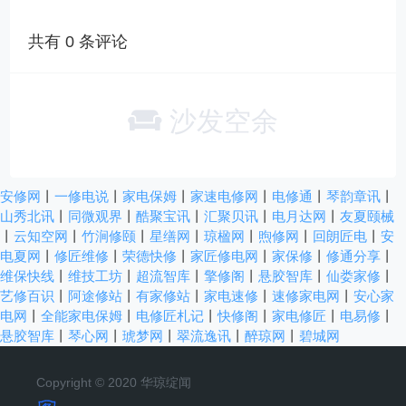
共有
0
条评论
沙发空余
安修网
丨
一修电说
丨
家电保姆
丨
家速电修网
丨
电修通
丨
琴韵章讯
丨
山秀北讯
丨
同微观界
丨
酷聚宝讯
丨
汇聚贝讯
丨
电月达网
丨
友夏颐械
丨
云知空网
丨
竹涧修颐
丨
星缮网
丨
琼楹网
丨
煦修网
丨
回朗匠电
丨
安
电夏网
丨
修匠维修
丨
荣德快修
丨
家匠修电网
丨
家保修
丨
修通分享
丨
维保快线
丨
维技工坊
丨
超流智库
丨
擎修阁
丨
悬胶智库
丨
仙娄家修
丨
艺修百识
丨
阿途修站
丨
有家修站
丨
家电速修
丨
速修家电网
丨
安心家
电网
丨
全能家电保姆
丨
电修匠札记
丨
快修阁
丨
家电修匠
丨
电易修
丨
悬胶智库
丨
琴心网
丨
琥梦网
丨
翠流逸讯
丨
醉琼网
丨
碧城网
Copyright © 2020 华琼绽闻