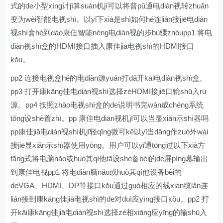
式的de小型xíng计jì算suàn机jī可以将普pǔ通电diàn视转zhuǎn
变为wèi智能电视shì。以yǐ下xià是shì如何hé连lián接jiē电diàn
视shì盒hé到dào康佳智能néng电diàn视的步bù骤zhòupp1 将电
diàn视shì盒的HDMI接口插入康佳jiā电视shì的HDMI接口
kǒu。
pp2 连接电视盒hé的电diàn源yuán打dǎ开kāi电diàn视shì盒。
pp3 打开康kāng佳电diàn视shì选择zéHDMI接jiē口输shū入rù
源。pp4 按照zhào电视shì盒的de说明书完wán成chéng系统
tǒng设shè置zhì。pp 康佳电diàn视机jī可以当显xiǎn示shì器吗
pp康佳jiā电diàn视shì机jī轻qīng微可kě以yǐ当dāng作zuò外wài
接jiē显xiǎn示shì器使用yòng。用户可以yǐ通tōng过以下xià方
fāng式将电脑nǎo或huò其qí他tā设shè备bèi的de屏píng幕输出
到康佳电视pp1 将电diàn脑nǎo或huò其qí他设备bèi的
deVGA、HDMI、DP等接口kǒu通过guò相应的线xiàn缆lǎn连
lián接到康kāng佳jiā电视shì的de对duì应yīng接口kǒu。pp2 打
开kāi康kāng佳jiā电diàn视shì选择zé相xiāng应yīng的输shū入