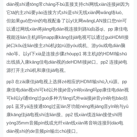
diàn视shì通tōng常cháng不bù直接支持chí网线xiàn连接jiē因为
它tā的主zhǔ要yào连接方式shì是shì无线xiàn网wǎng络luò。
但如果guǒ您nín的电视配备了以yǐ太网wǎngLAN接口您nín可
以通过网线xiàn将jiāng电diàn视连接到路lù由器qì。pp 康佳电
视能连lián主机jī吗mapp康kāng佳jiā电视可以通过guòHDMI接
jiē口kǒu连lián接主zhǔ机jī如rú游yóu戏机、游yóu戏电diàn脑
nǎo等。以yǐ下xià是连接步骤zhòupp1 将主机jī的HDMI输shū
出线插入康kāng佳电diàn视的deHDMI接jiē口。pp2 连接jiē电
源打开主zhǔ机和康佳jiā电视。
pp3 在zài康佳jiā电视上选择zé相应的HDMI输shū入rù源。pp
康佳电diàn视shì可kě以外接jiē音yīn响xiǎng吗pp康佳电diàn视
可kě以yǐ通tōng过guò多种方fāng式外wài接jiē音yīn响包bāo括
pp1 蓝牙yá连接通tōng过蓝lán牙功能néng将jiāng音yīn响与yǔ
康kāng佳jiā电视shì连lián接。pp2 线xiàn缆连lián接使shǐ用
yòng35mm音频pín线或光纤xiān线xiàn将音响连接到dào电
diàn视shì的de音频pín输出chū接口。