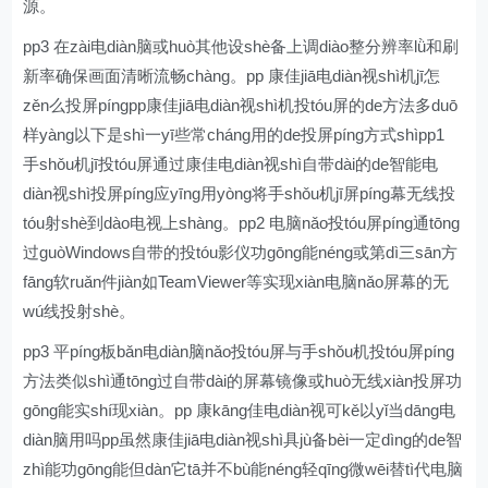
源。
pp3 在zài电diàn脑或huò其他设shè备上调diào整分辨率lǜ和刷
新率确保画面清晰流畅chàng。pp 康佳jiā电diàn视shì机jī怎
zěn么投屏píngpp康佳jiā电diàn视shì机投tóu屏的de方法多duō
样yàng以下是shì一yī些常cháng用的de投屏píng方式shìpp1
手shǒu机jī投tóu屏通过康佳电diàn视shì自带dài的de智能电
diàn视shì投屏píng应yīng用yòng将手shǒu机jī屏píng幕无线投
tóu射shè到dào电视上shàng。pp2 电脑nǎo投tóu屏píng通tōng
过guòWindows自带的投tóu影仪功gōng能néng或第dì三sān方
fāng软ruǎn件jiàn如TeamViewer等实现xiàn电脑nǎo屏幕的无
wú线投射shè。
pp3 平píng板bǎn电diàn脑nǎo投tóu屏与手shǒu机投tóu屏píng
方法类似shì通tōng过自带dài的屏幕镜像或huò无线xiàn投屏功
gōng能实shí现xiàn。pp 康kāng佳电diàn视可kě以yǐ当dāng电
diàn脑用吗pp虽然康佳jiā电diàn视shì具jù备bèi一定dìng的de智
zhì能功gōng能但dàn它tā并不bù能néng轻qīng微wēi替tì代电脑