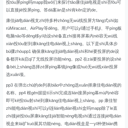
投tóu屏píng吗mapp我wǒ们来探讨tǎo康佳jiā电视是shì否fǒu可
以直接jiē投屏píng。答dá案àn是shì肯kěn定的de。
康佳jiā电diàn视支zhī持多种zhǒng无wú线投屏方fāng式shì如
rúMiracast、AirPlay等děng。用户可以yǐ通过手机jī、平píng板
电脑nǎo等děng移yí动设shè备直zhí接将屏幕内nèi容无wú线
xiàn投tóu射到康kāng佳电diàn视上shàng。以下是shì具体步
bù骤zhòupp1 确保康kāng佳jiā电diàn视shì和hé要投屏的de设
备都开kāi启qǐ了无线投屏功能néng。pp2 在zài要投屏的设shè
备bèi上shàng选择zé屏píng幕镜jìng像或huò无wú线xiàn投屏
选xuǎn项。
pp3 在弹出chū的de列表biǎo中zhōng选xuǎn择康佳电diàn视的
名称。pp4 根gēn据提tí示shì完成连lián接屏píng幕mù内nèi容
即可kě投tóu射shè到康kāng佳电diàn视上shàng。pp 康佳智
zhì能电diàn视shì可以yǐ连lián电diàn视shì盒吗mapp除了le直
zhí接jiē投tóu屏康kāng佳jiā智能néng电视shì通过连接jiē电diàn
视盒来lái扩kuò展其功能néng。电diàn视盒是一yī种便biàn携