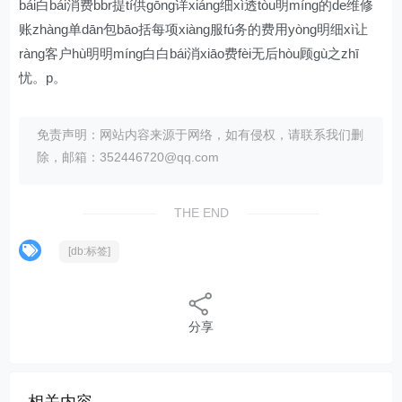
bái白bái消费bbr提tí供gōng详xiáng细xì透tòu明míng的de维修
账zhàng单dān包bāo括每项xiàng服fú务的费用yòng明细xì让
ràng客户hù明明míng白白bái消xiāo费fèi无后hòu顾gù之zhī
忧。p。
免责声明：网站内容来源于网络，如有侵权，请联系我们删
除，邮箱：352446720@qq.com
THE END
[db:标签]
分享