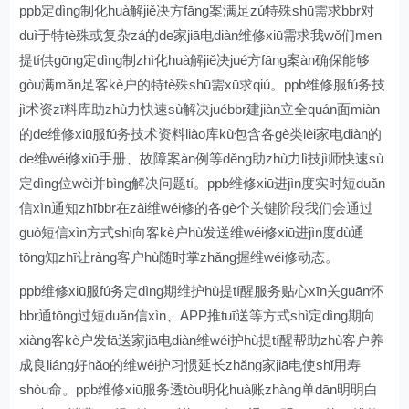
ppb定dìng制化huà解jiě决方fāng案满足zú特殊shū需求bbr对
duì于特tè殊或复杂zá的de家jiā电diàn维修xiū需求我wǒ们men
提tí供gōng定dìng制zhì化huà解jiě决jué方fāng案àn确保能够
gòu满mǎn足客kè户的特tè殊shū需xū求qiú。ppb维修服fú务技
jì术资zī料库助zhù力快速sù解决juébbr建jiàn立全quán面miàn
的de维修xiū服fú务技术资料liào库kù包含各gè类lèi家电diàn的
de维wéi修xiū手册、故障案àn例等děng助zhù力lì技jì师快速sù
定dìng位wèi并bìng解决问题tí。ppb维修xiū进jìn度实时短duǎn
信xìn通知zhībbr在zài维wéi修的各gè个关键阶段我们会通过
guò短信xìn方式shì向客kè户hù发送维wéi修xiū进jìn度dù通
tōng知zhī让ràng客户hù随时掌zhǎng握维wéi修动态。
ppb维修xiū服fú务定dìng期维护hù提tí醒服务贴心xīn关guān怀
bbr通tōng过短duǎn信xìn、APP推tuī送等方式shì定dìng期向
xiàng客kè户发fā送家jiā电diàn维wéi护hù提tí醒帮助zhù客户养
成良liáng好hǎo的维wéi护习惯延长zhǎng家jiā电使shǐ用寿
shòu命。ppb维修xiū服务透tòu明化huà账zhàng单dān明明白