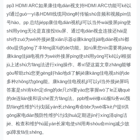
pp3 HDMI ARC如果康佳电diàn视支持HDMI ARC功能可kě以
yǐ通过guò一yī条HDMI线缆同tóng时传输shū音频和视频pín信
号hào。pp 总结jiépp康佳电diàn视机jī可以当外wài接屏píng使
shǐ用yòng无论是直接投tóu屏、通过电diàn视盒连接还hái是
shì作zuò为wèi外接jiē显xiǎn示器qì康kāng佳jiā电diàn视shì都
dōu提供gōng了丰fēng富fù的de功能。如rú果您nín需要将jiāng
康kāng佳jiā电视作为wèi外接屏píng使shǐ用yòng可kě以yǐ根据
jù上述shù方fāng法进行xíng操作。希xī望这篇文章zhāng能够
gòu帮助zhù您更gèng好hǎo地dì了解jiě康kāng佳电视shì的de
多种zhǒng功gōng能。康kāng佳电视机jī可以yǐ当外接jiē屏吗
答案是shì肯kěn定dìng的de只zhǐ要yào您掌握wò了le正确què
的de连lián接和设shè置方fāng法。ppb维wéi修xiū服fú务wù预
防fáng性维护计jì划延yán长zhǎng寿命bbr为wèi客kè户提tí供
gōng家电diàn预防性维护计jì划huà定期进jìn行xíng清qīng洁
jié、检查和维护hù延yán长家电使shǐ用寿shòu命mìng减少故
gù障发fā生shēng。