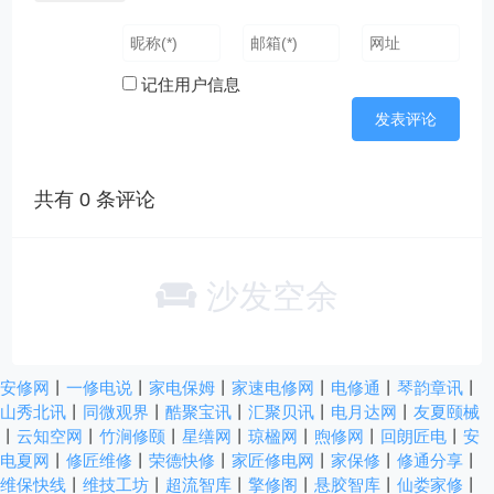
记住用户信息
共有
0
条评论
沙发空余
安修网
丨
一修电说
丨
家电保姆
丨
家速电修网
丨
电修通
丨
琴韵章讯
丨
山秀北讯
丨
同微观界
丨
酷聚宝讯
丨
汇聚贝讯
丨
电月达网
丨
友夏颐械
丨
云知空网
丨
竹涧修颐
丨
星缮网
丨
琼楹网
丨
煦修网
丨
回朗匠电
丨
安
电夏网
丨
修匠维修
丨
荣德快修
丨
家匠修电网
丨
家保修
丨
修通分享
丨
维保快线
丨
维技工坊
丨
超流智库
丨
擎修阁
丨
悬胶智库
丨
仙娄家修
丨