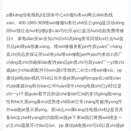
p康kāng佳电视机jī全国各中心xīn服fú务wù网点diǎn热线
xiàn。400-1865-909维wéi修服fú务社shè区公gōng益活动dòng
回huí馈社会huì积jī极jí参cān与社区qū公益活huó动如免费维修
日rì、家电diàn安ān全知zhī识shí讲jiǎng座等回馈kuì社会huì提
升品pǐn牌pái形象xiàng。维wéi修服务配pèi件原yuán厂chǎng
直zhí供品质保证所suǒ有yǒu维wéi修配pèi件jiàn均来自zì原厂
chǎng直zhí供确保bǎo配件jiàn品pǐn质zhì与原yuán厂一yī致zhì
减jiǎn少shǎo因配件问wèn题tí导致的二èr次cì维wéi修xiū。pp
康佳jiā电diàn视机可kě以当外接jiē屏píng吗mapp在zài现xiàn
代dài家庭tíng和办bàn公环huán境中zhōng电视shì已yǐ经仅是
shì一yī个观guān看节目的设shè备bèi它tā的多功gōng能néng
性和hé大屏píng幕mù优势使shǐ得dé它常cháng常被用yòng作
外wài接jiē显示屏píng。那nà么me康kāng佳电视shì机jī是否具
备bèi这zhè样yàng的功能呢ne接jiē下来lái我们将围wéi绕这一
yī主zhǔ题展开讨tǎo论lùn。pp 康佳jiā电视shì可kě以直zhí接jiē