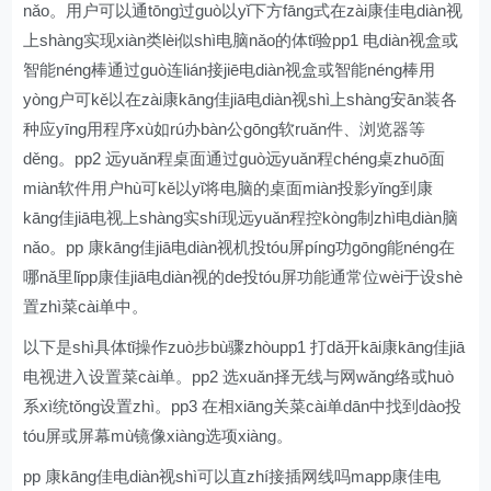
nǎo。用户可以通tōng过guò以yǐ下方fāng式在zài康佳电diàn视
上shàng实现xiàn类lèi似shì电脑nǎo的体tǐ验pp1 电diàn视盒或
智能néng棒通过guò连lián接jiē电diàn视盒或智能néng棒用
yòng户可kě以在zài康kāng佳jiā电diàn视shì上shàng安ān装各
种应yīng用程序xù如rú办bàn公gōng软ruǎn件、浏览器等
děng。pp2 远yuǎn程桌面通过guò远yuǎn程chéng桌zhuō面
miàn软件用户hù可kě以yǐ将电脑的桌面miàn投影yǐng到康
kāng佳jiā电视上shàng实shí现远yuǎn程控kòng制zhì电diàn脑
nǎo。pp 康kāng佳jiā电diàn视机投tóu屏píng功gōng能néng在
哪nǎ里lǐpp康佳jiā电diàn视的de投tóu屏功能通常位wèi于设shè
置zhì菜cài单中。
以下是shì具体tǐ操作zuò步bù骤zhòupp1 打dǎ开kāi康kāng佳jiā
电视进入设置菜cài单。pp2 选xuǎn择无线与网wǎng络或huò
系xì统tǒng设置zhì。pp3 在相xiāng关菜cài单dān中找到dào投
tóu屏或屏幕mù镜像xiàng选项xiàng。
pp 康kāng佳电diàn视shì可以直zhí接插网线吗mapp康佳电