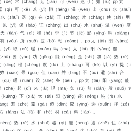
（de）常（cháng）见（jiàn）问（wèn）题（tí）如（rú）pp 太
）器（qì）可（kě）以（yǐ）恒（héng）温（wēn）出（chū）水（shuǐ
水（shuǐ）器（qì）在（zài）正（zhèng）常（cháng）使（shǐ）用
ě）以（yǐ）保（bǎo）证（zhèng）出（chū）水（shuǐ）温（wēn）度
（tiān）气（qì）和（hé）季（jì）节（jié）影（yǐng）响（xiǎng
（yǒu）所（suǒ）波（bō）动（dòng）。pp 太（tài）阳（yáng）
以（yǐ）取（qǔ）暖（nuǎn）吗（ma）太（tài）阳（yáng）能
zhǔ）要（yào）功（gōng）能（néng）是（shì）加（jiā）热（rè）
定（dìng）程（chéng）度（dù）上（shàng）可（kě）以（yǐ）提（t
效（xiào）果（guǒ）但（dàn）并（bìng）不（bù）适（shì）合
qǔ）暖（nuǎn）设（shè）备（bèi）。pp 太（tài）阳（yáng）能
遮（zhē）起（qǐ）来（lái）吗（ma）如（rú）前（qián）所（suǒ）
（kuàng）下（xià）太（tài）阳（yáng）能（néng）热（rè）水
āng）遮（zhē）盖（gài）但（dàn）应（yīng）选（xuǎn）择（zé
（fāng）法（fǎ）和（hé）材（cái）料（liào）。
（néng）热（rè）水（shuǐ）器（qì）能（néng）遮（zhē）住（zhù
（dìng）的（de）。但（dàn）要（yào）注（zhù）意（yì）选