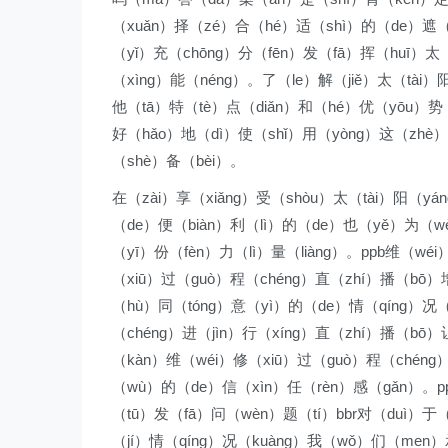
（xuǎn）择（zé）合（hé）适（shì）的（de）遮（z
（yǐ）充（chōng）分（fēn）发（fā）挥（huī）太
（xìng）能（néng）。了（le）解（jiě）太（tài
他（tā）特（tè）点（diǎn）和（hé）优（yōu）势
好（hǎo）地（dì）使（shǐ）用（yòng）这（zhè）
（shè）备（bèi）。
在（zài）享（xiǎng）受（shòu）太（tài）阳（yá
（de）便（biàn）利（lì）的（de）也（yě）为（wè
（yī）份（fèn）力（lì）量（liàng）。ppb维（w
（xiū）过（guò）程（chéng）直（zhí）播（bō）增
（hù）同（tóng）意（yì）的（de）情（qíng）况（
（chéng）进（jìn）行（xíng）直（zhí）播（bō
（kàn）维（wéi）修（xiū）过（guò）程（chéng
（wù）的（de）信（xìn）任（rèn）感（gǎn）。pp
（tū）发（fā）问（wèn）题（tí）bbr对（duì）于
（jí）情（qíng）况（kuàng）我（wǒ）们（men）