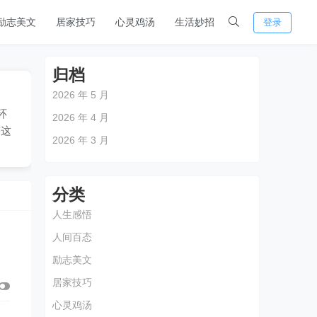
励志美文
居家技巧
心灵鸡汤
生活妙招
登录
归档
2026 年 5 月
环
2026 年 4 月
答这
2026 年 3 月
分类
人生感悟
人间百态
励志美文
居家技巧
心灵鸡汤