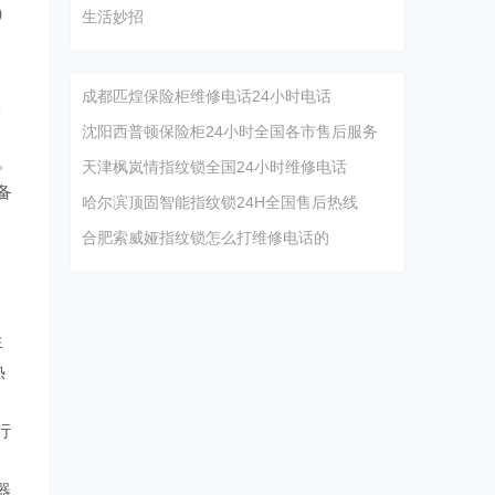
ū）
生活妙招
成都匹煌保险柜维修电话24小时电话
服
沈阳西普顿保险柜24小时全国各市售后服务
）。
天津枫岚情指纹锁全国24小时维修电话
备
哈尔滨顶固智能指纹锁24H全国售后热线
合肥索威娅指纹锁怎么打维修电话的
生
热
行
）
器