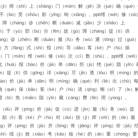
（jì）师（shī）上（shàng）门（mén）解（jiě）决（jué）确（què
不（bù）受（shòu）影（yǐng）响（xiǎng）。ppb维（wéi）修（xiū
障（zhàng）诊（zhěn）断（duàn）减（jiǎn）少（shǎo）上
uì）于（yú）部（bù）分（fēn）故（gù）障（zhàng）提（tí）供
àng）诊（zhěn）断（duàn）服（fú）务（wù）通（tōng）过（guò
g）方（fāng）式（shì）指（zhǐ）导（dǎo）客（kè）户（hù）操
ng）门（mén）维（wéi）修（xiū）次（cì）数（shù）。ppb维（wéi
（huà）报（bào）价（jià）单（dān）拒（jù）绝（jué）隐（yǐn）
n）提（tí）供（gōng）详（xiáng）尽（jǐn）透（tòu）明（míng）
ào）价（jià）单（dān）明（míng）确（què）列（liè）出（chū）
）确（què）保（bǎo）客（kè）户（hù）清（qīng）晰（xī）了（le）
避（bì）免（miǎn）隐（yǐn）藏（cáng）费（fèi）用（yòng）。
度（dù）评（píng）价（jià）促（cù）进（jìn）服（fú）务（wù）提
ǔ）励（lì）客（kè）户（hù）对（duì）技（jì）师（shī）的（de）服
）评（píng）价（jià）并（bìng）将（jiāng）评（píng）价（jià）
shī）绩（jì）效（xiào）考（kǎo）核（hé）的（de）重（zhòng）要