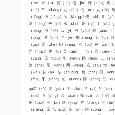
（me）如（rú）何（hé）进（jìn）行（xíng）遮（
（xiē）常（cháng）见（jiàn）的（de）太（tài）
（dǎng）方（fāng）法（fǎ）pp1 使（shǐ）用（y
能（néng）热（rè）水（shuǐ）器（qì）上（shàn
（péng）可（kě）以（yǐ）有（yǒu）效（xiào）阻
（tóng）时（shí）也（yě）能（néng）起（qǐ）到
（gài）遮（zhē）阳（yáng）布（bù）在（zài）太
面（miàn）覆（fù）盖（gài）一（yī）层（céng
（yáng）又（yòu）能（néng）防（fáng）止（zhǐ
遮（zhē）阳（yáng）网（wǎng）在（zài）太（tà
（wéi）安（ān）装（zhuāng）遮（zhē）阳（yá
（fēn）阳（yáng）光（guāng）降（jiàng）低（d
pp需（xū）要（yào）注（zhù）意（yì）的（de）是
（shí）应（yīng）选（xuǎn）择（zé）合（hé）适
保（bǎo）不（bù）影（yǐng）响（xiǎng）太（tà
（zhèng）常（cháng）使（shǐ）用（yòng）。p