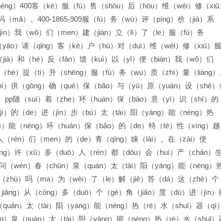
néng）400客（kè）服（fú）售（shòu）后（hòu）维（wéi）修（xi
（mǎ）。400-1865-909服（fú）务（wù）评（píng）价（jià）系
jìn）我（wǒ）们（men）建（jiàn）立（lì）了（le）服（fú）务
（yāo）请（qǐng）客（kè）户（hù）对（duì）维（wéi）修（xiū）
（jià）和（hé）反（fǎn）馈（kuì）以（yǐ）便（biàn）我（wǒ）们
（hé）提（tí）升（shēng）服（fú）务（wù）质（zhì）量（liàng
zhí）供（gōng）确（què）保（bǎo）与（yǔ）原（yuán）设（shè）
）。pp随（suí）着（zhe）环（huán）保（bǎo）意（yì）识（shí）的
ì）的（de）进（jìn）步（bù）太（tài）阳（yáng）能（néng）热
ié）能（néng）环（huán）保（bǎo）的（de）特（tè）性（xìng）越
人（rén）们（men）的（de）青（qīng）睐（lài）。在（zài）使
ōng）许（xǔ）多（duō）人（rén）都（dōu）会（huì）产（chǎn）
问（wèn）春（chūn）泉（quán）太（tài）阳（yáng）能（néng）
住（zhù）吗（ma）为（wèi）了（le）解（jiě）答（dá）这（zhè）个
āng）从（cóng）多（duō）个（gè）角（jiǎo）度（dù）进（jìn）
（quán）太（tài）阳（yáng）能（néng）热（rè）水（shuǐ）器（qì
）泉（quán）太（tài）阳（yáng）能（néng）热（rè）水（shuǐ）