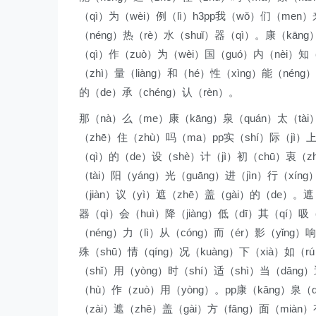
（qì）为（wèi）例（lì）h3pp我（wǒ）们（men）
（néng）热（rè）水（shuǐ）器（qì）。康（kāng
（qì）作（zuò）为（wèi）国（guó）内（nèi）知（
（zhì）量（liàng）和（hé）性（xìng）能（nén
的（de）承（chéng）认（rèn）。
那（nà）么（me）康（kāng）泉（quán）太（tài
（zhē）住（zhù）吗（ma）pp实（shí）际（jì）上
（qì）的（de）设（shè）计（jì）初（chū）衷（zh
（tài）阳（yáng）光（guāng）进（jìn）行（xín
（jiàn）议（yì）遮（zhē）盖（gài）的（de）。遮
器（qì）会（huì）降（jiàng）低（dī）其（qí）吸
（néng）力（lì）从（cóng）而（ér）影（yǐng）响
殊（shū）情（qíng）况（kuàng）下（xià）如（r
（shǐ）用（yòng）时（shí）适（shì）当（dāng
（hù）作（zuò）用（yòng）。pp康（kāng）泉（q
（zài）遮（zhē）盖（gài）方（fāng）面（miàn）