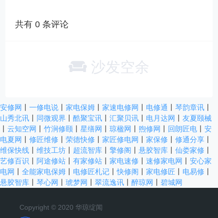
共有
0
条评论
沙发空余
安修网
丨
一修电说
丨
家电保姆
丨
家速电修网
丨
电修通
丨
琴韵章讯
丨
山秀北讯
丨
同微观界
丨
酷聚宝讯
丨
汇聚贝讯
丨
电月达网
丨
友夏颐械
丨
云知空网
丨
竹涧修颐
丨
星缮网
丨
琼楹网
丨
煦修网
丨
回朗匠电
丨
安
电夏网
丨
修匠维修
丨
荣德快修
丨
家匠修电网
丨
家保修
丨
修通分享
丨
维保快线
丨
维技工坊
丨
超流智库
丨
擎修阁
丨
悬胶智库
丨
仙娄家修
丨
艺修百识
丨
阿途修站
丨
有家修站
丨
家电速修
丨
速修家电网
丨
安心家
电网
丨
全能家电保姆
丨
电修匠札记
丨
快修阁
丨
家电修匠
丨
电易修
丨
悬胶智库
丨
琴心网
丨
琥梦网
丨
翠流逸讯
丨
醉琼网
丨
碧城网
Copyright © 2020 华琼绽闻