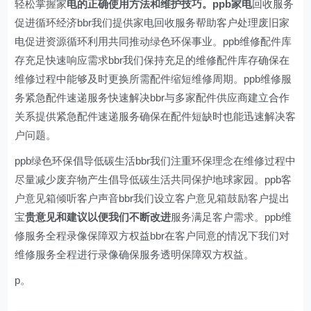
轻松掌握家
电的正确使用方法和维护技巧。ppb家电
回收服务
促进循环经济bbr我们提供家电回收服务帮助客户处理废旧家
电促进资源循环利用共同推动绿色环保事业。ppb维修配件库
存充足快速响应需求bbr我们保持充足的维修配件库存确保在
维修过程中能够及时更换所需配件缩短维修周期。ppb维修服
务紧急配件速递服务快速解决bbr与多家配件供应商建立合作
关系提供紧急配件速递服务确保在配件短缺时也能迅速解决客
户问题。
ppb绿色环保倡导低碳生活bbr我们注重环保理念在维修过程中
尽量减少废弃物产生倡导低碳生活共同保护地球家园。ppb客
户意见箱倾听客户声音bbr我们设立客户意见箱鼓励客户提出
宝
贵意见和建议以便我们不断改进
服务满足客户需求。ppb维
修服务全程录像保障双方权益bbr在客户同意的情况下我们对
维修服务全程进行录像确保服务透明保障双方权益。
p。