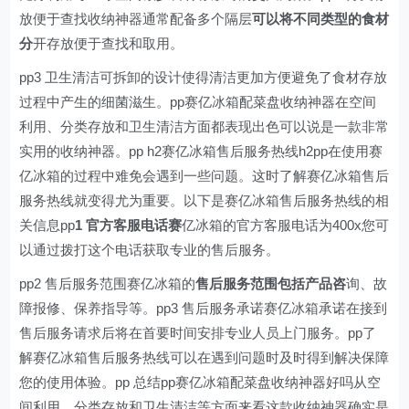
放便于查找收纳神器通常配备多个隔层
可以将不同类型的食材
分
开存放便于查找和取用。
pp3 卫生清洁可拆卸的设计使得清洁更加方便避免了食材存放
过程中产生的细菌滋生。pp赛亿冰箱配菜盘收纳神器在空间
利用、分类存放和卫生清洁方面都表现出色可以说是一款非常
实用的收纳神器。pp h2赛亿冰箱售后服务热线h2pp在使用赛
亿冰箱的过程中难免会遇到一些问题。这时了解赛亿冰箱售后
服务热线就变得尤为重要。以下是赛亿冰箱售后服务热线的相
关信息pp
1 官方客服电话赛
亿冰箱的官方客服电话为400x您可
以通过拨打这个电话获取专业的售后服务。
pp2 售后服务范围赛亿冰箱的
售后服务范围包括产品咨
询、故
障报修、保养指导等。pp3 售后服务承诺赛亿冰箱承诺在接到
售后服务请求后将在首要时间安排专业人员上门服务。pp了
解赛亿冰箱售后服务热线可以在遇到问题时及时得到解决保障
您的使用体验。pp 总结pp赛亿冰箱配菜盘收纳神器好吗从空
间利用、分类存放和卫生清洁等方面来看这款收纳神器确实是