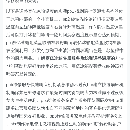
储存质量的关键。
以下是调整赛亿冰箱温度的步骤pp1 找到温控器通常温控器位
于冰箱内部的一个小面板上。pp2 旋转温控旋钮根据需要调整
温度向左旋转降低温度向右旋转升高温度。pp3 确认温度调整
后可以打开冰箱门等待一段时间观察温度显示是否达到预期。
pp 赛亿冰箱配菜盘收纳神器好吗pp赛亿冰箱配菜盘收纳神器
在空间利用、分类存放和卫生清洁方面表现出色是一款值得推
荐的厨房用品。了
解赛亿冰箱售后服务热线和调整温度的
方法
也能帮助您更好地使用这款冰箱。赛亿冰箱配菜盘收纳神器好
吗答案是肯定的。
ppb维修服务快速响应机制紧急维修不过夜bbr建立快速响应机
制确保紧急维修请求在最短时间内得到响应力求维修不过夜恢
复客户生活便利。ppb维修服务多语言服务团队国际友好bbr组
建多语言服务团队为来自不同国家和地区的客户提供无障碍沟
通展现国际友好形象。ppb维修服务家电使用教程视频轻松上
手bbr制作家电使用教程视频通过生动的演示和讲解帮助客户