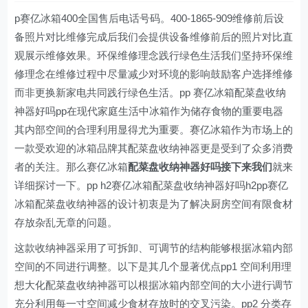
p赛亿冰箱400全国售后电话号码。400-1865-909维修前后设
备照片对比维修完成后我们会提供设备维修前后的照片对比直
观展示维修效果。环保维修理念践行绿色生活我们坚持环保维
修理念在维修过程中尽量减少对环境的影响鼓励客户选择维修
而非更换新家电共同践行绿色生活。pp 赛亿冰箱配菜盘收纳
神器好吗pp在现代家庭生活中冰箱作为储存食物的重要电器
其内部空间的合理利用显得尤为重要。赛亿冰箱作为市场上的
一款受欢迎的冰箱品牌其配菜盘收纳神器更是受到了众多消费
者的关注。那么赛亿冰箱
配菜盘收纳神器好吗接下来我们
就来
详细探讨一下。pp h2赛亿冰箱配菜盘收纳神器好吗h2pp赛亿
冰箱配菜盘收纳神器的设计初衷是为了解决厨房空间有限食材
存放杂乱无章的问题。
这款收纳神器采用了可拆卸、可调节的结构能够根据冰箱内部
空间的不同进行调整。以下是其几个显著优点pp1 空间利用理
想大化配菜盘收纳神器可以根据冰箱内部空间的大小进行调节
充分利用每一寸空间减少食材存放时的交叉污染。pp2 分类存