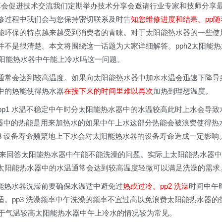
技术分享会促进技术交流我们定期举办技术分享会邀请行业专家和技师分享
修过程中我们会与您保持密切联系及时告
知您维修进度和结果。pp随
能环保的特点越来越受到消费者的青睐。对于太阳能热水器的一些使
不是很清楚。本文将围绕这一话题为大家详细解答。pph2太阳能热
太阳能热水器中午能上冷水吗这一问题。
通常会达到较高温度。如果向太阳能热水器中加水水温会迅速下降导
中的热能使得热水器
在接下来的时间里难以再次
加热到理想温度。
pp1 水温不稳定中午时分太阳能热水器中的水温较高此时上水会导致
水器中的热能是用来加热水的如果中午上水这部分热能会被浪费使得热
3 设备寿命频繁地上下水会对太阳能热水器的设备寿命造成一定影响
我们来回答太阳能热水器中午能不能洗澡的问题。实际上太阳能热水器中
太阳能热水器中的水温通常会达到较高温度轻微可以满足洗澡的需求
阳能热水器洗澡前要确保水温适中避免过
热或过冷。pp2 洗澡
时间中午
。pp3 洗澡频率中午洗澡的频率不宜过高以免浪费太阳能热水器的
由于气温较高太阳能热水器中午上冷水的情况较为常见。