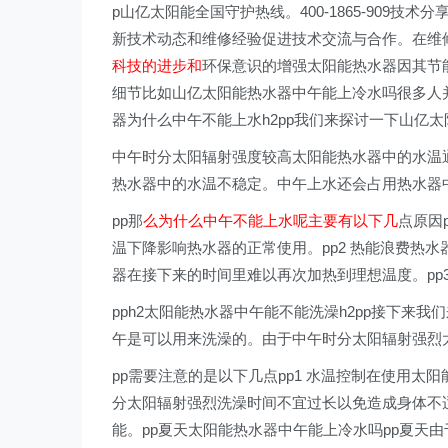
p山亿太阳能全国守护热线。400-1865-909
新技术动态和维修经验促进技术交流与合作。在维
科技的进步和
环保意识的增强太阳能热水器因其节
细节比如山亿太阳能热水器中午能上冷水吗很多人并
器为什么中午不能上水h2pp我们来探讨一下山亿
中午时分太阳辐射强度较高太阳能热水器中的水温
热水器中的水温不稳定。中午上水还会占用热水器
pp那
么为什么中午不能上水呢主要有以下几
点原因
温下降影响热水器的正常使用。pp2 热能浪费热
器在接下来的时间里难以再次加热到理想温度。pp
pph2太阳能热水器中午能不能洗澡h2pp接下来
午是可以用来洗澡的。由于中午时分太阳辐射强烈
pp需要注意的是以下几点pp1 水温控制在使用太
分太阳辐射强烈洗澡时间不宜过长以免造成身体不适
能。pp夏天太阳能热水器中午能上冷水吗pp夏天