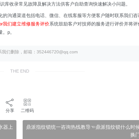
知识库收录常见故障及解决方法供客户自助查询快速解决小问题。
多样化的沟通渠道包括电话、微信、在线客服等方便客户随时联系我们咨
br我们建立维修服务评价
系统鼓励客户对技师的服务进行评价并将评
量。p。
除，邮箱：352446720@qq.com
THE END
分享
二维码
水器上
鼎派指纹锁统一咨询热线教导☜鼎派指纹锁什么时
换