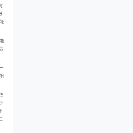
与
段
能
能
温
一
阳
致
那
下
在