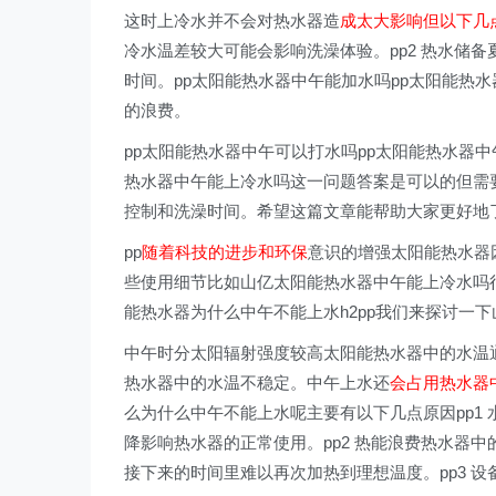
这时上冷水并不会对热水器造
成太大影响但以下几
冷水温差较大可能会影响洗澡体验。pp2 热水储
时间。pp太阳能热水器中午能加水吗pp太阳能热
的浪费。
pp太阳能热水器中午可以打水吗pp太阳能热水器
热水器中午能上冷水吗这一问题答案是可以的但需
控制和洗澡时间。希望这篇文章能帮助大家更好地
pp
随着科技的进步和环保
意识的增强太阳能热水器
些使用细节比如山亿太阳能热水器中午能上冷水吗很
能热水器为什么中午不能上水h2pp我们来探讨一
中午时分太阳辐射强度较高太阳能热水器中的水温
热水器中的水温不稳定。中午上水还
会占用热水器
么为什么中午不能上水呢主要有以下几点原因pp1
降影响热水器的正常使用。pp2 热能浪费热水器
接下来的时间里难以再次加热到理想温度。pp3 