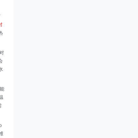
。
时
热
对
会
水
能
温
需
b
维