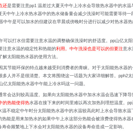
点还
是需要注意pp1 温差过大夏天中午上冷水会导致热水器中的水温
备夏天中午上冷水热水器中的热水储备量会减少洗澡时可能需要等待一
水器中午是可以加水的但建议在早晨或傍晚时分进行以减少对热水器热
中午可以打水但需要注意水温的调整确保洗澡时的舒适度。pp山亿太阳
要注意水温的稳定性和热能的
利用。中午洗澡也是可以的但要注
意水
了解太阳能热水器的使用方法。
因其节能环保的特点越来越受到消费者的青睐。对于太阳能热水器的
多人并不是很清楚。本文将围绕这一话题为大家详细解答。pph2太
下山亿太阳能热水器中午能上冷水吗这一问题。
通常会达到较高温度。如果向太阳能热水器中加水水温会迅速下降导
中的热能使得热
水器在接下来的时间里难以再次加热到理想温度。pp
 水温不稳定中午时分太阳能热水器中的水温较高此时上水会导致水温
中的热能是用来加热水的如果中午上水这部分热能会被浪费使得热水器
设备寿命频繁地上下水会对太阳能热水器的设备寿命造成一定影响。