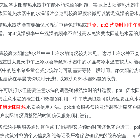
我们来回答太阳能热水器中午能不能洗澡的问题。实际上太阳能热水器中
太阳能热水器中的水温通常会达到较高温度轻微可以满足洗澡的需求
阳能热水器洗澡前要确保水温适中避免过热或
过冷。pp2 洗澡时间中午
。pp3 洗澡频率中午洗澡的频率不宜过高以免浪费太阳能热水器的
温较高太阳能热水器中午上冷水的情况较为常见。这时上冷水并不会
 温差过大夏天中午上冷水会导致热水器中的水温与冷水温差较大可能
水器中的热水储备量会减少洗澡时可能需要等待一段时间。pp太阳能热
的但建议在早晨或傍晚时分进行以减少对热水器热能的浪费。
中午可以打水但需要注意水温的调整确保洗澡时的舒适度。pp山亿太阳
要注意水温的稳定性和热能的利用。中午洗澡也是可以的但要注意水
了解太阳能热
水器的使用方法。ppb维修服务预约灵活调整适应客户
客户实际情况调整预约时间确保服务顺利进行。
服务预约提醒服务通过短信或电话提醒客户预约时间避免客户遗忘。pp
保护政策对您的个人信息和维修记录严格保密确保您的隐私安全。ppb