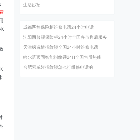
最
生活妙招
着
用
成都匹煌保险柜维修电话24小时电话
水
沈阳西普顿保险柜24小时全国各市售后服务
天津枫岚情指纹锁全国24小时维修电话
致
哈尔滨顶固智能指纹锁24H全国售后热线
合肥索威娅指纹锁怎么打维修电话的
水
水
。
。
时
热