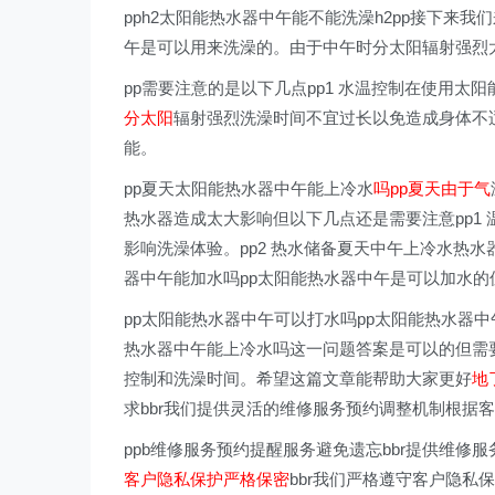
pph2太阳能热水器中午能不能洗澡h2pp接下来
午是可以用来洗澡的。由于中午时分太阳辐射强烈
pp需要注意的是以下几点pp1 水温控制在使用太
分太阳
辐射强烈洗澡时间不宜过长以免造成身体不适
能。
pp夏天太阳能热水器中午能上冷水
吗pp夏天由于气
热水器造成太大影响但以下几点还是需要注意pp1
影响洗澡体验。pp2 热水储备夏天中午上冷水热
器中午能加水吗pp太阳能热水器中午是可以加水
pp太阳能热水器中午可以打水吗pp太阳能热水器
热水器中午能上冷水吗这一问题答案是可以的但需
控制和洗澡时间。希望这篇文章能帮助大家更好
地
求bbr我们提供灵活的维修服务预约调整机制根据
ppb维修服务预约提醒服务避免遗忘bbr提供维修
客户隐私保护严格保密
bbr我们严格遵守客户隐私