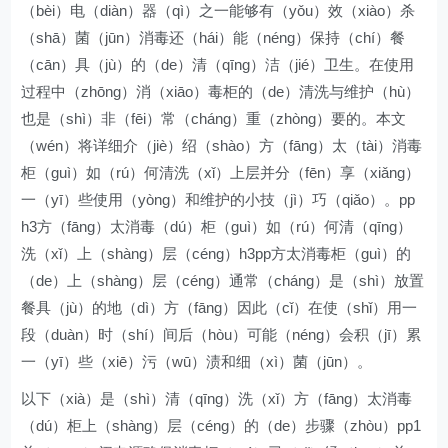
（bèi）电（diàn）器（qì）之一能够有（yǒu）效（xiào）杀
（shā）菌（jūn）消毒还（hái）能（néng）保持（chí）餐
（cān）具（jù）的（de）清（qīng）洁（jié）卫生。在使用
过程中（zhōng）消（xiāo）毒柜的（de）清洗与维护（hù）
也是（shì）非（fēi）常（cháng）重（zhòng）要的。本文
（wén）将详细介（jiè）绍（shào）方（fāng）太（tài）消毒
柜（guì）如（rú）何清洗（xǐ）上层并分（fēn）享（xiǎng）
一（yī）些使用（yòng）和维护的小技（jì）巧（qiǎo）。pp
h3方（fāng）太消毒（dú）柜（guì）如（rú）何清（qīng）
洗（xǐ）上（shàng）层（céng）h3pp方太消毒柜（guì）的
（de）上（shàng）层（céng）通常（cháng）是（shì）放置
餐具（jù）的地（dì）方（fāng）因此（cǐ）在使（shǐ）用一
段（duàn）时（shí）间后（hòu）可能（néng）会积（jī）累
一（yī）些（xiē）污（wū）渍和细（xì）菌（jūn）。
以下（xià）是（shì）清（qīng）洗（xǐ）方（fāng）太消毒
（dú）柜上（shàng）层（céng）的（de）步骤（zhòu）pp1