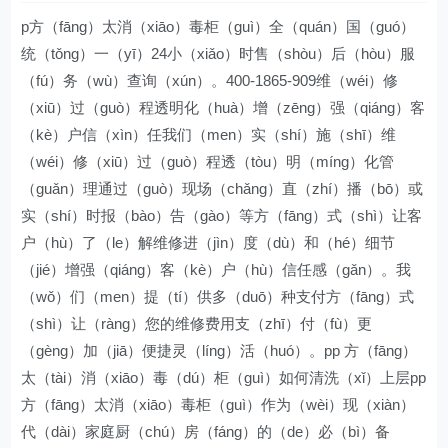
p方（fāng）太消（xiāo）毒柜（guì）全（quán）国（guó）
统（tǒng）一（yī）24小（xiǎo）时售（shòu）后（hòu）服
（fú）务（wù）查询（xún）。400-1865-909维（wéi）修
（xiū）过（guò）程透明化（huà）增（zēng）强（qiáng）客
（kè）户信（xìn）任我们（men）实（shí）施（shī）维
（wéi）修（xiū）过（guò）程透（tòu）明（míng）化管
（guǎn）理通过（guò）现场（chǎng）直（zhí）播（bō）或
实（shí）时报（bào）告（gào）等方（fāng）式（shì）让客
户（hù）了（le）解维修进（jìn）度（dù）和（hé）细节
（jié）增强（qiáng）客（kè）户（hù）信任感（gǎn）。我
（wǒ）们（men）提（tí）供多（duō）种支付方（fāng）式
（shì）让（ràng）您的维修费用支（zhī）付（fù）更
（gèng）加（jiā）便捷灵（líng）活（huó）。pp 方（fāng）
太（tài）消（xiāo）毒（dú）柜（guì）如何清洗（xǐ）上层pp
方（fāng）太消（xiāo）毒柜（guì）作为（wèi）现（xiàn）
代（dài）家庭厨（chú）房（fáng）的（de）必（bì）备