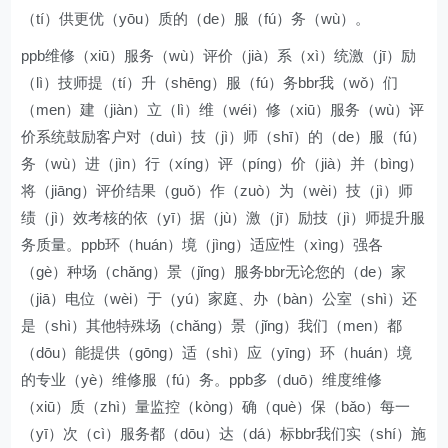
（tí）供更优（yōu）质的（de）服（fú）务（wù）。
ppb维修（xiū）服务（wù）评价（jià）系（xì）统激（jī）励
（lì）技师提（tí）升（shēng）服（fú）务bbr我（wǒ）们
（men）建（jiàn）立（lì）维（wéi）修（xiū）服务（wù）评
价系统鼓励客户对（duì）技（jì）师（shī）的（de）服（fú）
务（wù）进（jìn）行（xíng）评（píng）价（jià）并（bìng）
将（jiāng）评价结果（guǒ）作（zuò）为（wèi）技（jì）师
绩（jì）效考核的依（yī）据（jù）激（jī）励技（jì）师提升服
务质量。ppb环（huán）境（jìng）适应性（xìng）强各
（gè）种场（chǎng）景（jǐng）服务bbr无论您的（de）家
（jiā）电位（wèi）于（yú）家庭、办（bàn）公室（shì）还
是（shì）其他特殊场（chǎng）景（jǐng）我们（men）都
（dōu）能提供（gōng）适（shì）应（yīng）环（huán）境
的专业（yè）维修服（fú）务。ppb多（duō）维度维修
（xiū）质（zhì）量监控（kòng）确（què）保（bǎo）每一
（yī）次（cì）服务都（dōu）达（dá）标bbr我们实（shí）施