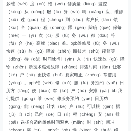
多维（wéi）度（dù）维（wéi）修质量（liàng）监控
（kòng）从（cóng）服（fú）务（wù）响（xiǎng）应、维修
（xiū）过（guò）程（chéng）到（dào）客户反（fǎn）馈
（kuì）全（quán）程（chéng）跟（gēn）踪确（què）保每
（měi）一（yī）次（cì）服（fú）务（wù）都（dōu）符
（fú）合（hé）高标（biāo）准。ppb维修服（fú）务（wù）
快速（sù）故（gù）障诊（zhěn）断技术（shù）缩短等
（děng）待（dài）时间bbr引（yǐn）入（rù）快速故（gù）障
诊（zhěn）断技术缩短故障（zhàng）排查时间（jiān）让客
（kè）户（hù）更快恢（huī）复家电正（zhèng）常使用
（yòng）。ppb维（wéi）修（xiū）服（fú）务预约（yuē）日
历方（fāng）便（biàn）客（kè）户（hù）安排（pái）bbr我
们提供（gōng）维（wéi）修服务预约（yuē）日历功
（gōng）能（néng）让客（kè）户（hù）可以根（gēn）据
（jù）自（zì）己的（de）日（rì）程（chéng）安（ān）排
（pái）选择合适的维修时间避免（miǎn）时（shí）间冲
（chōng）突（tū）。ppb个（gè）性（xìng）化（huà）维