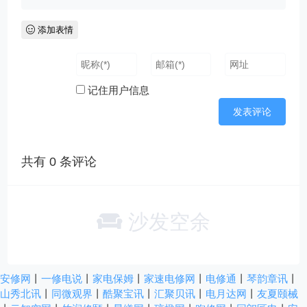
添加表情
记住用户信息
共有
0
条评论
沙发空余
安修网
丨
一修电说
丨
家电保姆
丨
家速电修网
丨
电修通
丨
琴韵章讯
丨
山秀北讯
丨
同微观界
丨
酷聚宝讯
丨
汇聚贝讯
丨
电月达网
丨
友夏颐械