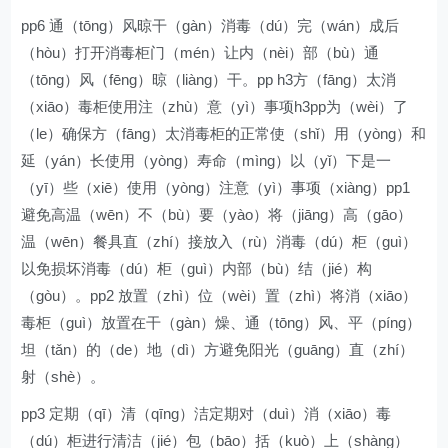
pp6 通（tōng）风晾干（gàn）消毒（dú）完（wán）成后
（hòu）打开消毒柜门（mén）让内（nèi）部（bù）通
（tōng）风（fēng）晾（liàng）干。pp h3方（fāng）太消
（xiāo）毒柜使用注（zhù）意（yì）事项h3pp为（wèi）了
（le）确保方（fāng）太消毒柜的正常使（shǐ）用（yòng）和
延（yán）长使用（yòng）寿命（mìng）以（yǐ）下是一
（yī）些（xiē）使用（yòng）注意（yì）事项（xiàng）pp1
避免高温（wēn）不（bù）要（yào）将（jiāng）高（gāo）
温（wēn）餐具直（zhí）接放入（rù）消毒（dú）柜（guì）
以免损坏消毒（dú）柜（guì）内部（bù）结（jié）构
（gòu）。pp2 放置（zhì）位（wèi）置（zhì）将消（xiāo）
毒柜（guì）放置在干（gàn）燥、通（tōng）风、平（píng）
坦（tǎn）的（de）地（dì）方避免阳光（guāng）直（zhí）
射（shè）。
pp3 定期（qī）清（qīng）洁定期对（duì）消（xiāo）毒
（dú）柜进行清洁（jié）包（bāo）括（kuò）上（shàng）