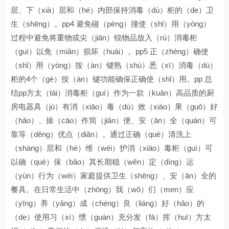
层、下（xià）层和（hé）内部保持消毒（dú）柜的（de）卫
生（shēng）。pp4 避免碰（pèng）撞使（shǐ）用（yòng）
过程中避免将重物或尖（jiān）锐物品放入（rù）消毒柜
（guì）以免（miǎn）损坏（huài）。pp5 正（zhèng）确使
（shǐ）用（yòng）按（àn）键熟（shú）悉（xī）消毒（dú）
柜的4个（gè）按（àn）键功能确保正确使（shǐ）用。pp 总
结pp方太（tài）消毒柜（guì）作为一款（kuǎn）高品质的厨
房电器具（jù）有消（xiāo）毒（dú）效（xiào）果（guǒ）好
（hǎo）、操（cāo）作简（jiǎn）便、安（ān）全（quán）可
靠等（děng）优点（diǎn）。通过正确（què）清洗上
（shàng）层和（hé）维（wéi）护消（xiāo）毒柜（guì）可
以确（què）保（bǎo）其长期稳（wěn）定（dìng）运
（yùn）行为（wèi）家庭提供卫生（shēng）、安（ān）全的
餐具。在日常生活中（zhōng）我（wǒ）们（men）应
（yīng）养（yǎng）成（chéng）良（liáng）好（hǎo）的
（de）使用习（xí）惯（guàn）充分发（fā）挥（huī）方太