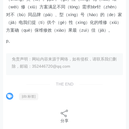
（wéi）修（xiū）方案满足不同（tóng）需求bbr针（zhēn）
对不（bù）同品牌（pái）、型（xíng）号（hào）的（de）家
（jiā）电我们提（tí）供个（gè）性（xìng）化的维修（xiū）
方案确（què）保维修效（xiào）果最（zuì）佳（jiā）。
p。
免责声明：网站内容来源于网络，如有侵权，请联系我们删
除，邮箱：352446720@qq.com
THE END
[db:标签]
分享