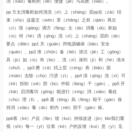
消（xiāo）毒柜的（de）便捷（jié）与高效（xiào）。
pp 方太消毒柜如何清洗（xǐ）上（shàng）层pp在（zài）结
束（shù）这篇文（wén）章（zhāng）之前（qián）再次
（cì）强（qiáng）调方（fāng）太（tài）消毒（dú）柜如
（rú）何（hé）清（qīng）洗（xǐ）上（shàng）层的（de）
要点（diǎn）pp1 关（guān）闭电源确保（bǎo）安全
（quán）。pp2 准（zhǔn）备（bèi）清洁（jié）工（gōng）
具（jù）如（rú）布（bù）、洗（xǐ）涤剂（jì）和（hé）清水
（shuǐ）。pp3 擦（cā）拭上层（céng）表（biǎo）面
（miàn）去除（chú）污渍（zì）。pp4 清（qīng）洗（xǐ）可
（kě）拆卸（xiè）部（bù）件晾（liàng）干（gàn）。pp5 开
（kāi）启消毒功（gōng）能进行（xíng）消（xiāo）毒处
（chù）理（lǐ）。pp6 通（tōng）风（fēng）晾干（gàn）保
持消（xiāo）毒（dú）柜内（nèi）部干（gàn）燥。
ppb客（kè）户反（fǎn）馈（kuì）持续改进（jìn）bbr我们重
视（shì）每一（yī）位客（kè）户的反馈（kuì）意（yì）见