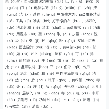
关（guān）闭电源确保消毒柜（guì）已（yǐ）经（jīng）关
（guān）闭（bì）电源以避（bì）免（miǎn）在（zài）清
（qīng）洗（xǐ）过程（chéng）中发生意外。pp2 准备清洁
（jié）工具（jù）准备（bèi）好干净的布（bù）、温和的
（de）洗涤剂和（hé）清水（shuǐ）。pp3 擦拭（shì）消毒
（dú）用湿布（bù）蘸（zhàn）取（qǔ）少量（liàng）洗
（xǐ）涤（dí）剂（jì）轻（qīng）轻（qīng）擦拭上层表
（biǎo）面去除污（wū）渍（zì）。pp4 清洗内（nèi）部
（bù）如（rú）果上（shàng）层有（yǒu）可（kě）拆
（chāi）卸的部（bù）件（jiàn）如（rú）架（jià）子（zi）和
托（tuō）盘可以将（jiāng）它（tā）们取（qǔ）出用
（yòng）温水（shuǐ）和（hé）中性洗涤剂清（qīng）洗
（xǐ）然（rán）后（hòu）晾干（gàn）。pp5 消（xiāo）毒
（dú）处（chù）理（lǐ）清（qīng）洗完成（chéng）后将上
（shàng）层放入（rù）消（xiāo）毒（dú）柜（guì）中开
（kāi）启消毒（dú）功能对（duì）上（shàng）层进（jìn）
行有效之（zhī）消毒（dú）。