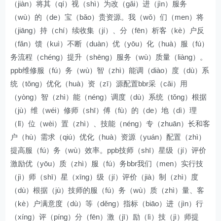
（jiàn）将其（qí）视（shì）为改（gǎi）进（jìn）服务
（wù）的（de）宝（bǎo）贵资源。我（wǒ）们（men）将
（jiāng）持（chí）续收集（jí）、分（fēn）析客（kè）户反
（fǎn）馈（kuì）不断（duàn）优（yōu）化（huà）服（fú）
务流程（chéng）提升（shēng）服务（wù）质量（liàng）。
ppb维修服（fú）务（wù）智（zhì）能调（diào）度（dù）系
统（tǒng）优化（huà）资（zī）源配置bbr采（cǎi）用
（yòng）智（zhì）能（néng）调度（dù）系统（tǒng）根据
（jù）维（wéi）修师（shī）傅（fù）的（de）地（dì）理
（lǐ）位（wèi）置（zhì）、技能（néng）专（zhuān）长和客
户（hù）需求（qiú）优化（huà）资源（yuán）配置（zhì）
提高服（fú）务（wù）效率。ppb技师（shī）星级（jí）评价
激励优（yōu）质（zhì）服（fú）务bbr我们（men）实行技
（jì）师（shī）星（xīng）级（jí）评价（jià）制（zhì）度
（dù）根据（jù）技师的服（fú）务（wù）质（zhì）量、客
（kè）户满意度（dù）等（děng）指标（biāo）进（jìn）行
（xíng）评（píng）分（fēn）激（jī）励（lì）技（jì）师提