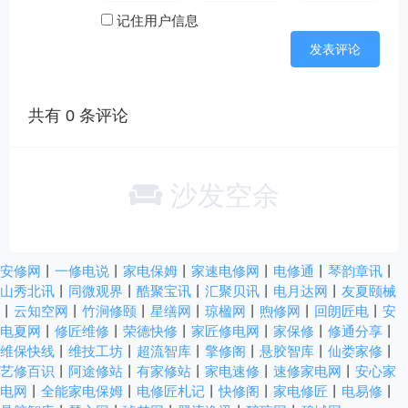
记住用户信息
共有
0
条评论
沙发空余
安修网
丨
一修电说
丨
家电保姆
丨
家速电修网
丨
电修通
丨
琴韵章讯
丨
山秀北讯
丨
同微观界
丨
酷聚宝讯
丨
汇聚贝讯
丨
电月达网
丨
友夏颐械
丨
云知空网
丨
竹涧修颐
丨
星缮网
丨
琼楹网
丨
煦修网
丨
回朗匠电
丨
安
电夏网
丨
修匠维修
丨
荣德快修
丨
家匠修电网
丨
家保修
丨
修通分享
丨
维保快线
丨
维技工坊
丨
超流智库
丨
擎修阁
丨
悬胶智库
丨
仙娄家修
丨
艺修百识
丨
阿途修站
丨
有家修站
丨
家电速修
丨
速修家电网
丨
安心家
电网
丨
全能家电保姆
丨
电修匠札记
丨
快修阁
丨
家电修匠
丨
电易修
丨