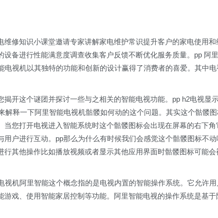
电维修知识小课堂邀请专家讲解家电维护常识提升客户的家电使用和
设备进行性能满意度调查收集客户反馈不断优化服务质量。pp 阿
智能电视机以其独特的功能和创新的设计赢得了消费者的喜爱。其中电
揭开这个谜团并探讨一些与之相关的智能电视功能。pp h2电视显
们来解释一下阿里智能电视机骷髅如何动的这个问题。其实这个骷髅图
。当您打开电视进入智能系统时这个骷髅图标会出现在屏幕的右下角
与用户进行互动。pp那么为什么有时候我们会感觉这个骷髅图标不动
进行其他操作比如播放视频或者显示其他应用界面时骷髅图标可能会
p电视机阿里智能这个概念指的是电视内置的智能操作系统。它允许用
能游戏、使用智能家居控制等功能。阿里智能电视的操作系统是基于