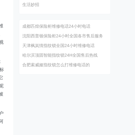
生活妙招
维
成都匹煌保险柜维修电话24小时电话
里
沈阳西普顿保险柜24小时全国各市售后服务
视
天津枫岚情指纹锁全国24小时维修电话
哈尔滨顶固智能指纹锁24H全国售后热线
示
合肥索威娅指纹锁怎么打维修电话的
标
它
呢
被
户
阿