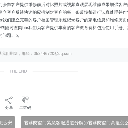
后我们会向客户提供维修前后对比照片或视频直观展现维修成果增强客户
我们建立客户反馈快速响应机制对客户的每一条反馈都进行认真处理并作
bbr我们建立完善的客户档案管理系统记录客户的家电信息和维修历史
资料随时查阅bbr我们为客户提供丰富的客户教育资料包括使用手册、
的问题。p。
除，邮箱：352446720@qq.com
THE END
分享
二维码
怎么安
君赫防盗门紧急客服通道分解㊣君赫防盗门高度怎