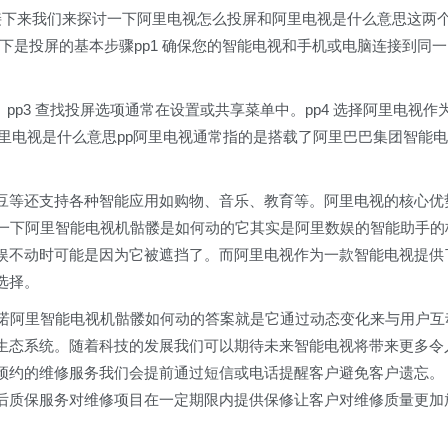
pp接下来我们来探讨一下阿里电视怎么投屏和阿里电视是什么意思这两
下是投屏的基本步骤pp1 确保您的智能电视和手机或电脑连接到同一
pp3 查找投屏选项通常在设置或共享菜单中。pp4 选择阿里电视作
 阿里电视是什么意思pp阿里电视通常指的是搭载了阿里巴巴集团智能电
豆等还支持各种智能应用如购物、音乐、教育等。阿里电视的核心优
结一下阿里智能电视机骷髅是如何动的它其实是阿里数娱的智能助手的
娱不动时可能是因为它被遮挡了。而阿里电视作为一款智能电视提供
选择。
承诺阿里智能电视机骷髅如何动的答案就是它通过动态变化来与用户互
生态系统。随着科技的发展我们可以期待未来智能电视将带来更多令
于已预约的维修服务我们会提前通过短信或电话提醒客户避免客户遗忘。
维修后质保服务对维修项目在一定期限内提供保修让客户对维修质量更加