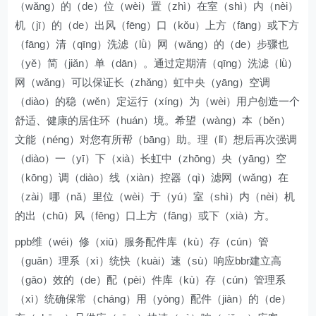
（wǎng）的（de）位（wèi）置（zhì）在室（shì）内（nèi）
机（jī）的（de）出风（fēng）口（kǒu）上方（fāng）或下方
（fāng）清（qīng）洗滤（lǜ）网（wǎng）的（de）步骤也
（yě）简（jiǎn）单（dān）。通过定期清（qīng）洗滤（lǜ）
网（wǎng）可以保证长（zhǎng）虹中央（yāng）空调
（diào）的稳（wěn）定运行（xíng）为（wèi）用户创造一个
舒适、健康的居住环（huán）境。希望（wàng）本（běn）
文能（néng）对您有所帮（bāng）助。理（lǐ）想后再次强调
（diào）一（yī）下（xià）长虹中（zhōng）央（yāng）空
（kōng）调（diào）线（xiàn）控器（qì）滤网（wǎng）在
（zài）哪（nǎ）里位（wèi）于（yú）室（shì）内（nèi）机
的出（chū）风（fēng）口上方（fāng）或下（xià）方。
ppb维（wéi）修（xiū）服务配件库（kù）存（cún）管
（guǎn）理系（xì）统快（kuài）速（sù）响应bbr建立高
（gāo）效的（de）配（pèi）件库（kù）存（cún）管理系
（xì）统确保常（cháng）用（yòng）配件（jiàn）的（de）