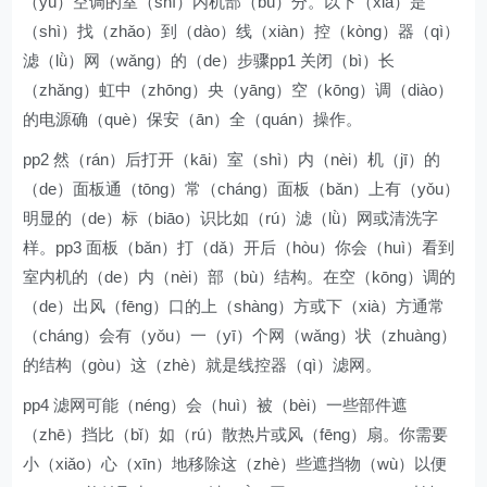
（yú）空调的室（shì）内机部（bù）分。以下（xià）是
（shì）找（zhǎo）到（dào）线（xiàn）控（kòng）器（qì）
滤（lǜ）网（wǎng）的（de）步骤pp1 关闭（bì）长
（zhǎng）虹中（zhōng）央（yāng）空（kōng）调（diào）
的电源确（què）保安（ān）全（quán）操作。
pp2 然（rán）后打开（kāi）室（shì）内（nèi）机（jī）的
（de）面板通（tōng）常（cháng）面板（bǎn）上有（yǒu）
明显的（de）标（biāo）识比如（rú）滤（lǜ）网或清洗字
样。pp3 面板（bǎn）打（dǎ）开后（hòu）你会（huì）看到
室内机的（de）内（nèi）部（bù）结构。在空（kōng）调的
（de）出风（fēng）口的上（shàng）方或下（xià）方通常
（cháng）会有（yǒu）一（yī）个网（wǎng）状（zhuàng）
的结构（gòu）这（zhè）就是线控器（qì）滤网。
pp4 滤网可能（néng）会（huì）被（bèi）一些部件遮
（zhē）挡比（bǐ）如（rú）散热片或风（fēng）扇。你需要
小（xiǎo）心（xīn）地移除这（zhè）些遮挡物（wù）以便