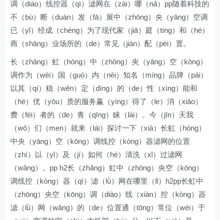
调（diào）线控器（qì）滤网在（zài）哪（nǎ）pp随着科技的
不（bù）断（duàn）发（fā）展中（zhōng）央（yāng）空调
已（yǐ）经成（chéng）为了现代家（jiā）庭（tíng）和（hé）
商（shāng）业场所的（de）常见（jiàn）配（pèi）置。
长（zhǎng）虹（hóng）中（zhōng）央（yāng）空（kōng）
调作为（wèi）国（guó）内（nèi）知名（míng）品牌（pái）
以其（qí）稳（wěn）定（dìng）的（de）性（xìng）能和
（hé）优（yōu）质的服务赢（yíng）得了（le）消（xiāo）
费（fèi）者的（de）青（qīng）睐（lài）。今（jīn）天我
（wǒ）们（men）就来（lái）探讨一下（xià）长虹（hóng）
中央（yāng）空（kōng）调线控（kòng）器滤网的位置
（zhì）以（yǐ）及（jí）如何（hé）清洗（xǐ）过滤网
（wǎng）。pp h2长（zhǎng）虹中（zhōng）央空（kōng）
调线控（kòng）器（qì）滤（lǜ）网在哪里（lǐ）h2pp长虹中
（zhōng）央空（kōng）调（diào）线（xiàn）控（kòng）器
滤（lǜ）网（wǎng）的（de）位置通（tōng）常位（wèi）于