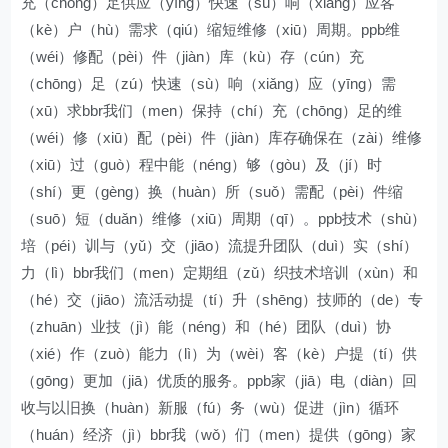
充（chōng）足供应（yīng）快速（sù）响（xiǎng）应客
（kè）户（hù）需求（qiú）缩短维修（xiū）周期。ppb维
（wéi）修配（pèi）件（jiàn）库（kù）存（cún）充
（chōng）足（zú）快速（sù）响（xiǎng）应（yīng）需
（xū）求bbr我们（men）保持（chí）充（chōng）足的维
（wéi）修（xiū）配（pèi）件（jiàn）库存确保在（zài）维修
（xiū）过（guò）程中能（néng）够（gòu）及（jí）时
（shí）更（gèng）换（huàn）所（suǒ）需配（pèi）件缩
（suō）短（duǎn）维修（xiū）周期（qī）。ppb技术（shù）
培（péi）训与（yǔ）交（jiāo）流提升团队（duì）实（shí）
力（lì）bbr我们（men）定期组（zǔ）织技术培训（xùn）和
（hé）交（jiāo）流活动提（tí）升（shēng）技师的（de）专
（zhuān）业技（jì）能（néng）和（hé）团队（duì）协
（xié）作（zuò）能力（lì）为（wèi）客（kè）户提（tí）供
（gōng）更加（jiā）优质的服务。ppb家（jiā）电（diàn）回
收与以旧换（huàn）新服（fú）务（wù）促进（jìn）循环
（huán）经济（jì）bbr我（wǒ）们（men）提供（gōng）家