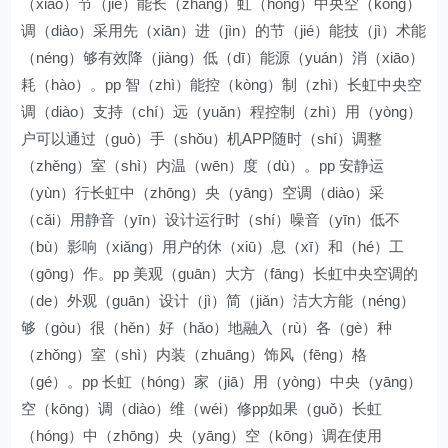
（xiào）节（jié）能长（zhǎng）虹（hóng）中央空（kōng）
调（diào）采用先（xiān）进（jìn）的节（jié）能技（jì）术能
（néng）够有效降（jiàng）低（dī）能源（yuán）消（xiāo）
耗（hào）。pp 智（zhì）能控（kòng）制（zhì）长虹中央空
调（diào）支持（chí）远（yuǎn）程控制（zhì）用（yòng）
户可以通过（guò）手（shǒu）机APP随时（shí）调整
（zhěng）室（shì）内温（wēn）度（dù）。pp 安静运
（yùn）行长虹中（zhōng）央（yāng）空调（diào）采
（cǎi）用静音（yīn）设计运行时（shí）噪音（yīn）低不
（bù）影响（xiǎng）用户的休（xiū）息（xī）和（hé）工
（gōng）作。pp 美观（guān）大方（fāng）长虹中央空调的
（de）外观（guān）设计（jì）简（jiǎn）洁大方能（néng）
够（gòu）很（hěn）好（hǎo）地融入（rù）各（gè）种
（zhǒng）室（shì）内装（zhuāng）饰风（fēng）格
（gé）。pp 长虹（hóng）家（jiā）用（yòng）中央（yāng）
空（kōng）调（diào）维（wéi）修pp如果（guǒ）长虹
（hóng）中（zhōng）央（yāng）空（kōng）调在使用