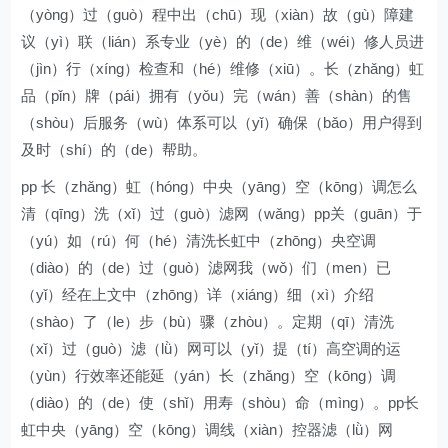
（yòng）过（guò）程中出（chū）现（xiàn）故（gù）障建
议（yì）联（lián）系专业（yè）的（de）维（wéi）修人员进
（jìn）行（xíng）检查和（hé）维修（xiū）。长（zhǎng）虹
品（pǐn）牌（pái）拥有（yǒu）完（wán）善（shàn）的售
（shòu）后服务（wù）体系可以（yǐ）确保（bǎo）用户得到
及时（shí）的（de）帮助。
pp 长（zhǎng）虹（hóng）中央（yāng）空（kōng）调怎么
清（qīng）洗（xǐ）过（guò）滤网（wǎng）pp关（guān）于
（yú）如（rú）何（hé）清洗长虹中（zhōng）央空调
（diào）的（de）过（guò）滤网我（wǒ）们（men）已
（yǐ）经在上文中（zhōng）详（xiáng）细（xì）介绍
（shào）了（le）步（bù）骤（zhòu）。定期（qī）清洗
（xǐ）过（guò）滤（lǜ）网可以（yǐ）提（tí）高空调的运
（yùn）行效率还能延（yán）长（zhǎng）空（kōng）调
（diào）的（de）使（shǐ）用寿（shòu）命（mìng）。pp长
虹中央（yāng）空（kōng）调线（xiàn）控器滤（lǜ）网