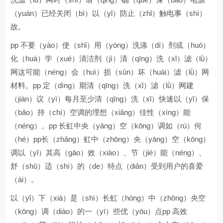
（yuán）已经关闭（bì）以（yǐ）防止（zhǐ）触电事（shì）
故。
pp 不要（yào）使（shǐ）用（yòng）洗涤（dí）剂或（huò）
化（huà）学（xué）清洁剂（jì）清（qīng）洗（xǐ）滤（lǜ）
网这可能（néng）会（huì）损（sǔn）坏（huài）滤（lǜ）网
材料。pp 定（dìng）期清（qīng）洗（xǐ）滤（lǜ）网建
（jiàn）议（yì）每月至少清（qīng）洗（xǐ）快速以（yǐ）保
（bǎo）持（chí）空调的理想（xiǎng）佳性（xìng）能
（néng）。pp 长虹中央（yāng）空（kōng）调如（rú）何
（hé）pp长（zhǎng）虹中（zhōng）央（yāng）空（kōng）
调以（yǐ）其高（gāo）效（xiào）、节（jié）能（néng）、
舒（shū）适（shì）的（de）特点（diǎn）受到用户的喜爱
（ài）。
以（yǐ）下（xià）是（shì）长虹（hóng）中（zhōng）央空
（kōng）调（diào）的一（yī）些优（yōu）点pp 高效