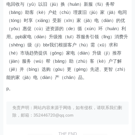
电回收与（yǔ）以旧（jiù）换（huàn）新服（fú）务帮
（bāng）助客（kè）户处（chù）理废旧（jiù）家（jiā）电同
（tóng）时享（xiǎng）受新（xīn）家（jiā）电（diàn）的优
（yōu）惠促（cù）进资源的（de）循（xún）环（huán）利
用。ppb家电（diàn）升级推（tuī）荐服务引领（lǐng）消费升
（shēng）级（jí）bbr我们根据客户（hù）需（xū）求和
（hé）市场趋势提供（gōng）家电（diàn）升级（jí）推荐
（jiàn）服务（wù）帮（bāng）助（zhù）客（kè）户了解
（jiě）并（bìng）选购（gòu）更（gèng）先进、更智（zhì）
能的家（jiā）电（diàn）产（chǎn）品。
p。
免责声明：网站内容来源于网络，如有侵权，请联系我们删
除，邮箱：352446720@qq.com
THE END