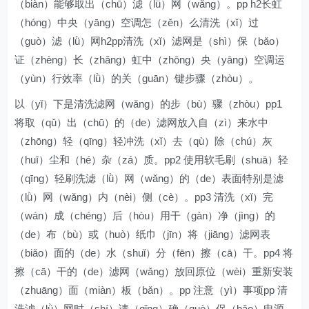
（biàn）能够取出（chū）滤（lǜ）网（wǎng）。pp h2长虹
（hóng）中央（yāng）空调怎（zěn）么清洗（xǐ）过
（guò）滤（lǜ）网h2pp清洗（xǐ）滤网是（shì）保（bǎo）
证（zhèng）长（zhǎng）虹中（zhōng）央（yāng）空调运
（yùn）行效率（lǜ）的关（guān）键步骤（zhòu）。
以（yǐ）下是清洗滤网（wǎng）的步（bù）骤（zhòu）pp1
将取（qǔ）出（chū）的（de）滤网放入自（zì）来水中
（zhōng）轻（qīng）轻冲洗（xǐ）去（qù）除（chú）灰
（huī）尘和（hé）杂（zá）质。pp2 使用软毛刷（shuā）轻
（qīng）轻刷洗滤（lǜ）网（wǎng）的（de）表面特别是滤
（lǜ）网（wǎng）内（nèi）侧（cè）。pp3 清洗（xǐ）完
（wán）成（chéng）后（hòu）用干（gàn）净（jìng）的
（de）布（bù）或（huò）纸巾（jīn）将（jiāng）滤网表
（biǎo）面的（de）水（shuǐ）分（fēn）擦（cā）干。pp4 将
擦（cā）干的（de）滤网（wǎng）放回原位（wèi）重新安装
（zhuāng）面（miàn）板（bǎn）。pp 注意（yì）事项pp 清
洗滤（lǜ）网时（shí）请（qǐng）确（què）保（bǎo）电源