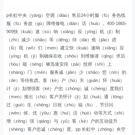
p长虹中央（yāng）空调（diào）售后24小时服（fú）务热线
服（fú）务故（gù）障维修电（diàn）话（huà）。400-1865-
909快（kuài）速（sù）响（xiǎng）应（yīng）机（jī）制
（zhì）减少（shǎo）等（děng）待（dài）焦（jiāo）虑
（lǜ）我（wǒ）们（men）建立快（kuài）速响（xiǎng）应
（yīng）机（jī）制确保在收（shōu）到维修请（qǐng）求后
（hòu）能（néng）够迅速安排（pái）技师（shī）上
（shàng）门（mén）服务减（jiǎn）少（shǎo）您（nín）的
（de）等待焦虑。客（kè）户（hù）关（guān）怀（huái）
计（jì）划增强客（kè）户忠（zhōng）诚（chéng）度我们
（men）推出（chū）客户关怀计（jì）划（huà）通（tōng）
过（guò）生（shēng）日祝（zhù）福（fú）、节日问
（wèn）候、优（yōu）惠（huì）活（huó）动等方式（shì）
增（zēng）强（qiáng）与（yǔ）客（kè）户的互动提升
（shēng）客户忠诚（chéng）度。pp 长虹中（zhōng）央空